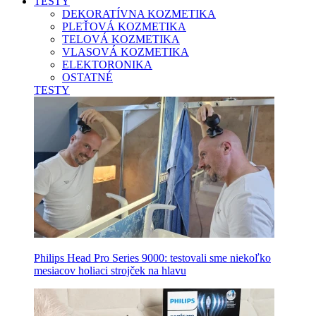
TESTY
DEKORATÍVNA KOZMETIKA
PLEŤOVÁ KOZMETIKA
TELOVÁ KOZMETIKA
VLASOVÁ KOZMETIKA
ELEKTORONIKA
OSTATNÉ
TESTY
Philips Head Pro Series 9000: testovali sme niekoľko
mesiacov holiaci strojček na hlavu