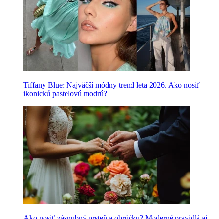
Tiffany Blue: Najväčší módny trend leta 2026. Ako nosiť
ikonickú pastelovú modrú?
Ako nosiť zásnubný prsteň a obrúčku? Moderné pravidlá aj