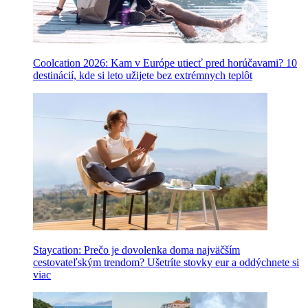
Coolcation 2026: Kam v Európe utiecť pred horúčavami? 10
destinácií, kde si leto užijete bez extrémnych teplôt
Staycation: Prečo je dovolenka doma najväčším
cestovateľským trendom? Ušetríte stovky eur a oddýchnete si
viac