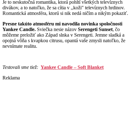
Je to neskutočná romantika, ktorá pohltí všetkých televíznych
divákov, a to natoľko, že sa cítia v ,,koži" televíznych hrdinov.
Romantická atmosféra, ktorú si nik nedá ničím a nikým pokaziť.
Presne takúto atmosféru mi navodila novinka spoločnosti
Yankee Candle.
Sviečka nesie názov
Serengeti Sunset
, čo
môžeme preložiť ako Západ slnka v Serengeti. Jemne sladká a
opojná vôňa s kvapkou citrusu, opantá vaše zmysli natoľko, že
nevnímate realitu.
Testovali sme tiež:
Yankee Candle – Soft Blanket
Reklama