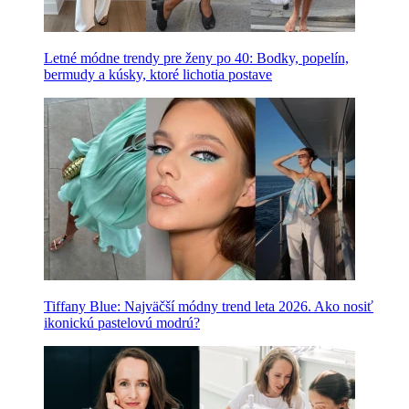
Letné módne trendy pre ženy po 40: Bodky, popelín,
bermudy a kúsky, ktoré lichotia postave
Tiffany Blue: Najväčší módny trend leta 2026. Ako nosiť
ikonickú pastelovú modrú?