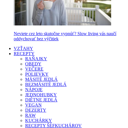
Neviete cez leto skutočne vypnúť? Slow living vás naučí
oddychovať bez výčitiek
VZŤAHY
RECEPTY
RAŇAJKY
OBEDY
VEČERE
POLIEVKY
MÄSITÉ JEDLÁ
BEZMÄSITÉ JEDLÁ
NÁPOJE
JEDNOHUBKY
DIÉTNE JEDLÁ
VEGAN
DEZERTY
RAW
KUCHÁRKY
RECEPTY ŠÉFKUCHÁROV