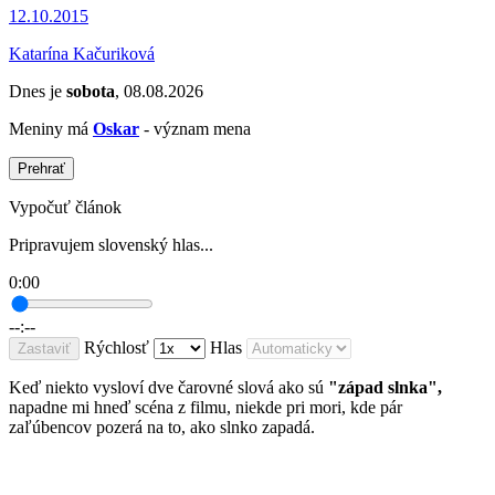
12.10.2015
Katarína Kačuriková
Dnes je
sobota
, 08.08.2026
Meniny má
Oskar
- význam mena
Prehrať
Vypočuť článok
Pripravujem slovenský hlas...
0:00
--:--
Rýchlosť
Hlas
Zastaviť
Keď niekto vysloví dve čarovné slová ako sú
"západ slnka",
napadne mi hneď scéna z filmu, niekde pri mori, kde pár
zaľúbencov pozerá na to, ako slnko zapadá.