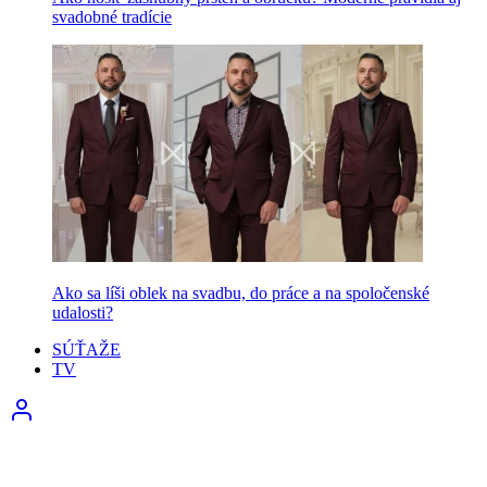
svadobné tradície
Ako sa líši oblek na svadbu, do práce a na spoločenské
udalosti?
SÚŤAŽE
TV