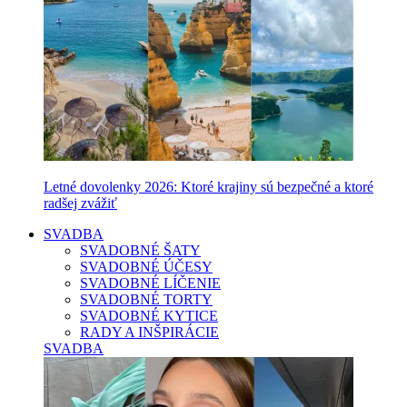
Letné dovolenky 2026: Ktoré krajiny sú bezpečné a ktoré
radšej zvážiť
SVADBA
SVADOBNÉ ŠATY
SVADOBNÉ ÚČESY
SVADOBNÉ LÍČENIE
SVADOBNÉ TORTY
SVADOBNÉ KYTICE
RADY A INŠPIRÁCIE
SVADBA