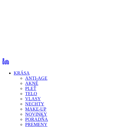
KRÁSA
ANTI-AGE
AKNÉ
PLEŤ
TELO
VLASY
NECHTY
MAKE-UP
NOVINKY
PORADŇA
PREMENY