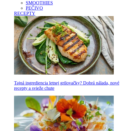
SMOOTHIES
PEČIVO
RECEPTY
Tajná ingrediencia letnej grilovačky? Dobrá nálada, nové
recepty a svieže chute