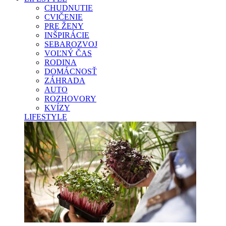
CHUDNUTIE
CVIČENIE
PRE ŽENY
INŠPIRÁCIE
SEBAROZVOJ
VOĽNÝ ČAS
RODINA
DOMÁCNOSŤ
ZÁHRADA
AUTO
ROZHOVORY
KVÍZY
LIFESTYLE