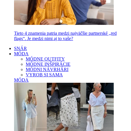
Tieto 4 znamenia patria medzi najväčšie partnerské „red
flags“. Je medzi nimi aj to vaše?
SNÁR
MÓDA
MÓDNE OUTFITY
MÓDNE INŠPIRÁCIE
MÓDNI NÁVRHÁRI
VYROB SI SAMA
MÓDA