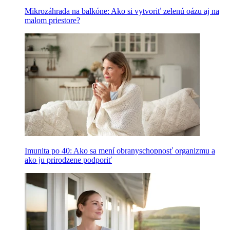
Mikrozáhrada na balkóne: Ako si vytvoriť zelenú oázu aj na
malom priestore?
Imunita po 40: Ako sa mení obranyschopnosť organizmu a
ako ju prirodzene podporiť