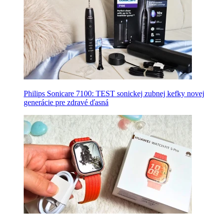
Philips Sonicare 7100: TEST sonickej zubnej kefky novej
generácie pre zdravé ďasná