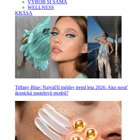
VYROB SI SAMA
WELLNESS
KRÁSA
Tiffany Blue: Najväčší módny trend leta 2026. Ako nosiť
ikonickú pastelovú modrú?