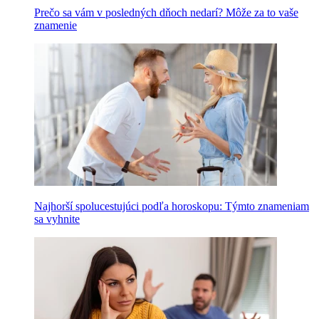
Prečo sa vám v posledných dňoch nedarí? Môže za to vaše
znamenie
Najhorší spolucestujúci podľa horoskopu: Týmto znameniam
sa vyhnite