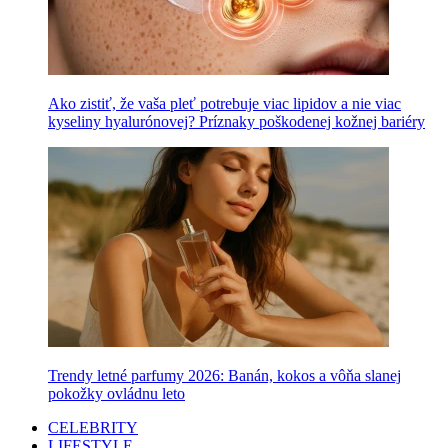
Ako zistiť, že vaša pleť potrebuje viac lipidov a nie viac
kyseliny hyalurónovej? Príznaky poškodenej kožnej bariéry
Trendy letné parfumy 2026: Banán, kokos a vôňa slanej
pokožky ovládnu leto
CELEBRITY
LIFESTYLE