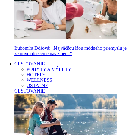
Ľubomíra Dóšová: „Najväčšou lžou módneho priemyslu je,
že nové oblečenie nás zmení.“
CESTOVANIE
POBYTY A VÝLETY
HOTELY
WELLNESS
OSTATNÉ
CESTOVANIE