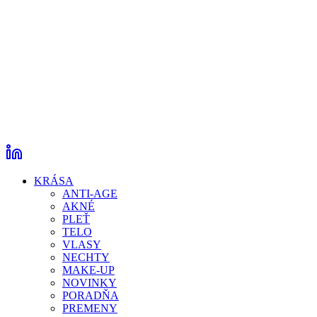
KRÁSA
ANTI-AGE
AKNÉ
PLEŤ
TELO
VLASY
NECHTY
MAKE-UP
NOVINKY
PORADŇA
PREMENY