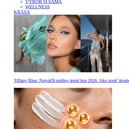
VYROB SI SAMA
WELLNESS
KRÁSA
Tiffany Blue: Najväčší módny trend leta 2026. Ako nosiť ikon