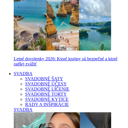
Letné dovolenky 2026: Ktoré krajiny sú bezpečné a ktoré
radšej zvážiť
SVADBA
SVADOBNÉ ŠATY
SVADOBNÉ ÚČESY
SVADOBNÉ LÍČENIE
SVADOBNÉ TORTY
SVADOBNÉ KYTICE
RADY A INŠPIRÁCIE
SVADBA