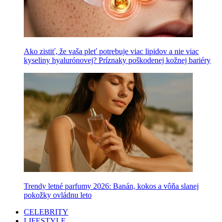
Ako zistiť, že vaša pleť potrebuje viac lipidov a nie viac
kyseliny hyalurónovej? Príznaky poškodenej kožnej bariéry
Trendy letné parfumy 2026: Banán, kokos a vôňa slanej
pokožky ovládnu leto
CELEBRITY
LIFESTYLE