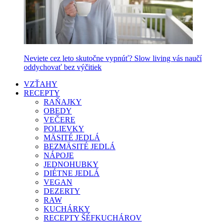
Neviete cez leto skutočne vypnúť? Slow living vás naučí
oddychovať bez výčitiek
VZŤAHY
RECEPTY
RAŇAJKY
OBEDY
VEČERE
POLIEVKY
MÄSITÉ JEDLÁ
BEZMÄSITÉ JEDLÁ
NÁPOJE
JEDNOHUBKY
DIÉTNE JEDLÁ
VEGAN
DEZERTY
RAW
KUCHÁRKY
RECEPTY ŠÉFKUCHÁROV