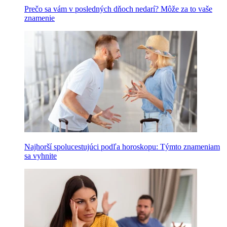
Prečo sa vám v posledných dňoch nedarí? Môže za to vaše
znamenie
Najhorší spolucestujúci podľa horoskopu: Týmto znameniam
sa vyhnite