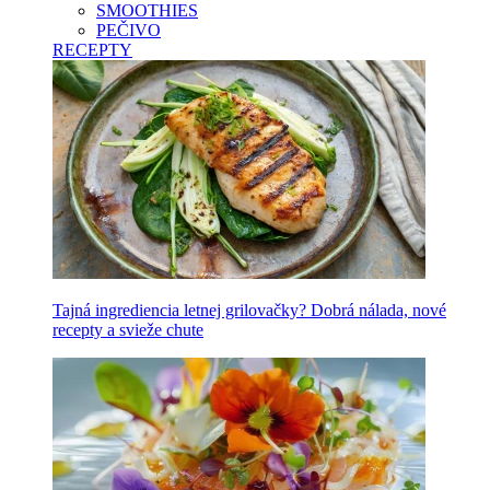
SMOOTHIES
PEČIVO
RECEPTY
Tajná ingrediencia letnej grilovačky? Dobrá nálada, nové
recepty a svieže chute