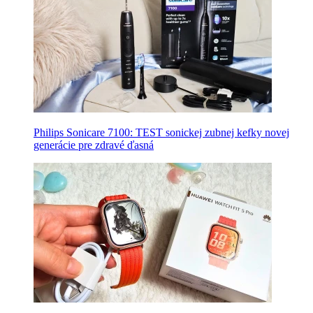
Philips Sonicare 7100: TEST sonickej zubnej kefky novej
generácie pre zdravé ďasná