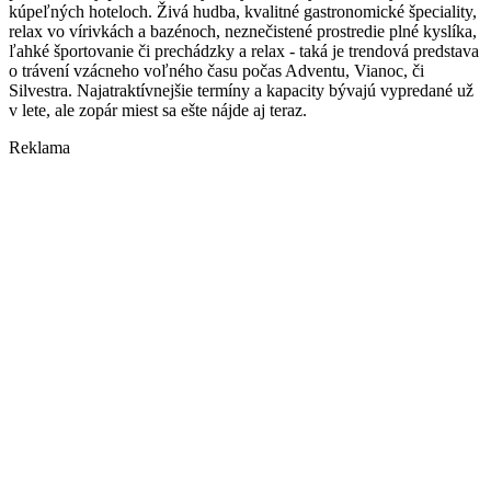
kúpeľných hoteloch. Živá hudba, kvalitné gastronomické špeciality,
relax vo vírivkách a bazénoch, neznečistené prostredie plné kyslíka,
ľahké športovanie či prechádzky a relax - taká je trendová predstava
o trávení vzácneho voľného času počas Adventu, Vianoc, či
Silvestra. Najatraktívnejšie termíny a kapacity bývajú vypredané už
v lete, ale zopár miest sa ešte nájde aj teraz.
Reklama