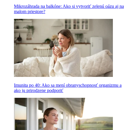
Mikrozáhrada na balkóne: Ako si vytvoriť zelenú oázu aj na
malom priestore?
Imunita po 40: Ako sa mení obranyschopnosť organizmu a
ako ju prirodzene podporiť