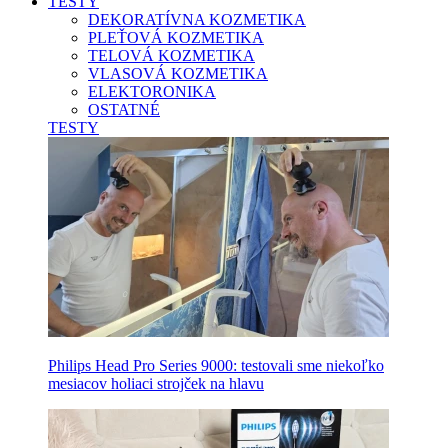
TESTY
DEKORATÍVNA KOZMETIKA
PLEŤOVÁ KOZMETIKA
TELOVÁ KOZMETIKA
VLASOVÁ KOZMETIKA
ELEKTORONIKA
OSTATNÉ
TESTY
Philips Head Pro Series 9000: testovali sme niekoľko
mesiacov holiaci strojček na hlavu