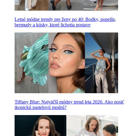
Letné módne trendy pre ženy po 40: Bodky, popelín,
bermudy a kúsky, ktoré lichotia postave
Tiffany Blue: Najväčší módny trend leta 2026. Ako nosiť
ikonickú pastelovú modrú?