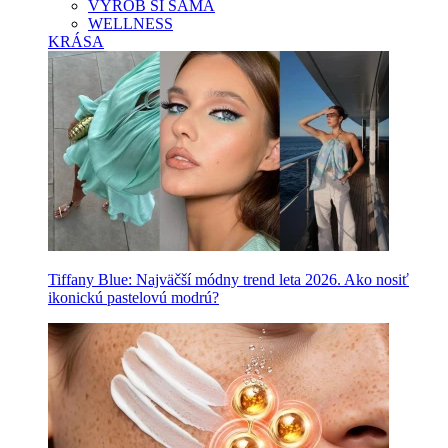
VYROB SI SAMA
WELLNESS
KRÁSA
Tiffany Blue: Najväčší módny trend leta 2026. Ako nosiť
ikonickú pastelovú modrú?