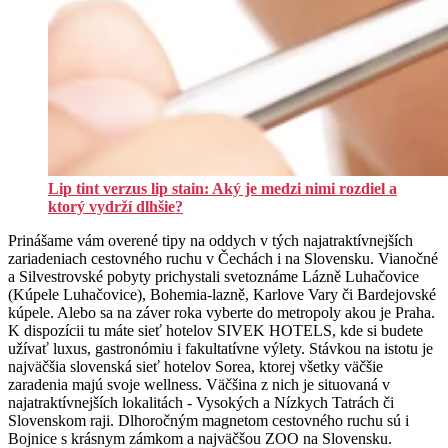
Lip tint verzus lip stain: Aký je medzi nimi rozdiel a
ktorý vydrží dlhšie?
Prinášame vám overené tipy na oddych v tých najatraktívnejších
zariadeniach cestovného ruchu v Čechách i na Slovensku. Vianočné
a Silvestrovské pobyty prichystali svetoznáme Lázně Luhačovice
(Kúpele Luhačovice), Bohemia-lazně, Karlove Vary či Bardejovské
kúpele. Alebo sa na záver roka vyberte do metropoly akou je Praha.
K dispozícii tu máte sieť hotelov SIVEK HOTELS, kde si budete
užívať luxus, gastronómiu i fakultatívne výlety. Stávkou na istotu je
najväčšia slovenská sieť hotelov Sorea, ktorej všetky väčšie
zaradenia majú svoje wellness. Väčšina z nich je situovaná v
najatraktívnejších lokalitách - Vysokých a Nízkych Tatrách či
Slovenskom raji. Dlhoročným magnetom cestovného ruchu sú i
Bojnice s krásnym zámkom a najväčšou ZOO na Slovensku.