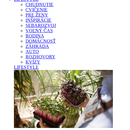
CHUDNUTIE
CVIČENIE
PRE ŽENY
INŠPIRÁCIE
SEBAROZVOJ
VOĽNÝ ČAS
RODINA
DOMÁCNOSŤ
ZÁHRADA
AUTO
ROZHOVORY
KVÍZY
LIFESTYLE