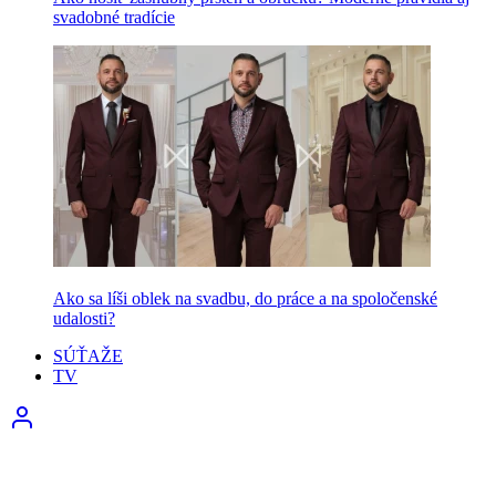
svadobné tradície
Ako sa líši oblek na svadbu, do práce a na spoločenské
udalosti?
SÚŤAŽE
TV