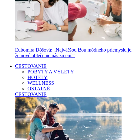
Ľubomíra Dóšová: „Najväčšou lžou módneho priemyslu je,
že nové oblečenie nás zmení.“
CESTOVANIE
POBYTY A VÝLETY
HOTELY
WELLNESS
OSTATNÉ
CESTOVANIE