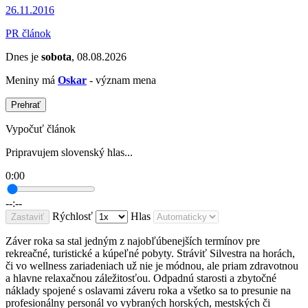
26.11.2016
PR článok
Dnes je
sobota
, 08.08.2026
Meniny má
Oskar
- význam mena
Prehrať
Vypočuť článok
Pripravujem slovenský hlas...
0:00
--:--
Rýchlosť
Hlas
Zastaviť
Záver roka sa stal jedným z najobľúbenejších termínov pre
rekreačné, turistické a kúpeľné pobyty. Stráviť Silvestra na horách,
či vo wellness zariadeniach už nie je módnou, ale priam zdravotnou
a hlavne relaxačnou záležitosťou. Odpadnú starosti a zbytočné
náklady spojené s oslavami záveru roka a všetko sa to presunie na
profesionálny personál vo vybraných horských, mestských či