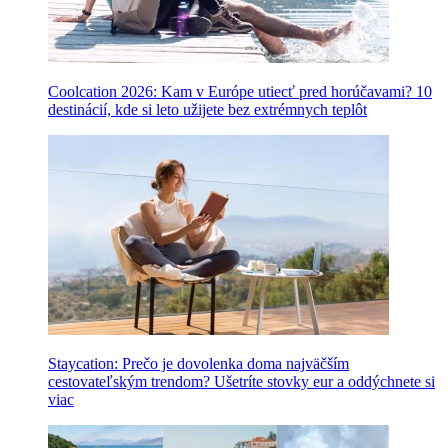
Coolcation 2026: Kam v Európe utiecť pred horúčavami? 10
destinácií, kde si leto užijete bez extrémnych teplôt
Staycation: Prečo je dovolenka doma najväčším
cestovateľským trendom? Ušetríte stovky eur a oddýchnete si
viac