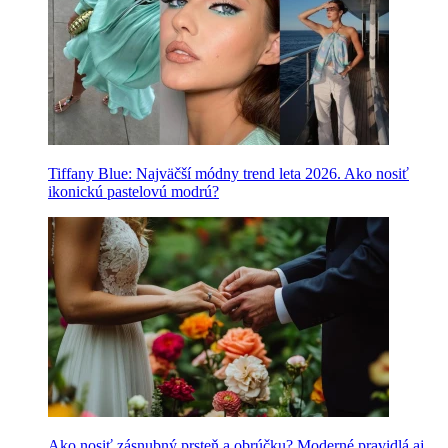
Tiffany Blue: Najväčší módny trend leta 2026. Ako nosiť
ikonickú pastelovú modrú?
Ako nosiť zásnubný prsteň a obrúčku? Moderné pravidlá aj