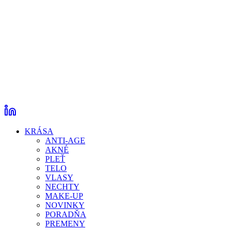
KRÁSA
ANTI-AGE
AKNÉ
PLEŤ
TELO
VLASY
NECHTY
MAKE-UP
NOVINKY
PORADŇA
PREMENY