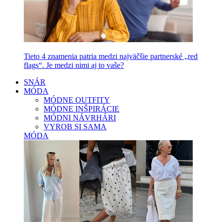
Tieto 4 znamenia patria medzi najväčšie partnerské „red
flags“. Je medzi nimi aj to vaše?
SNÁR
MÓDA
MÓDNE OUTFITY
MÓDNE INŠPIRÁCIE
MÓDNI NÁVRHÁRI
VYROB SI SAMA
MÓDA