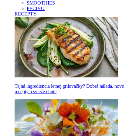
SMOOTHIES
PEČIVO
RECEPTY
Tajná ingrediencia letnej grilovačky? Dobrá nálada, nové
recepty a svieže chute