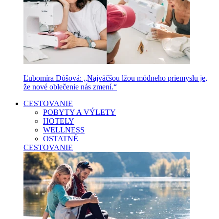
Ľubomíra Dóšová: „Najväčšou lžou módneho priemyslu je,
že nové oblečenie nás zmení.“
CESTOVANIE
POBYTY A VÝLETY
HOTELY
WELLNESS
OSTATNÉ
CESTOVANIE