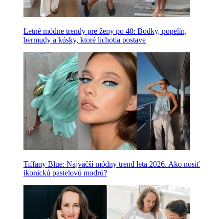
Letné módne trendy pre ženy po 40: Bodky, popelín,
bermudy a kúsky, ktoré lichotia postave
Tiffany Blue: Najväčší módny trend leta 2026. Ako nosiť
ikonickú pastelovú modrú?