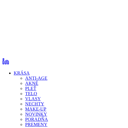
KRÁSA
ANTI-AGE
AKNÉ
PLEŤ
TELO
VLASY
NECHTY
MAKE-UP
NOVINKY
PORADŇA
PREMENY