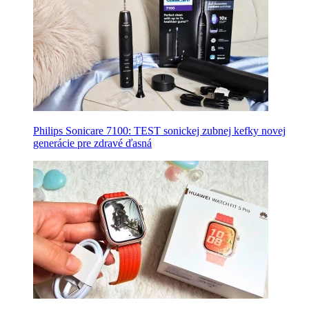
Philips Sonicare 7100: TEST sonickej zubnej kefky novej
generácie pre zdravé ďasná