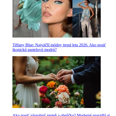
Tiffany Blue: Najväčší módny trend leta 2026. Ako nosiť
ikonickú pastelovú modrú?
Ako nosiť zásnubný prsteň a obrúčku? Moderné pravidlá aj