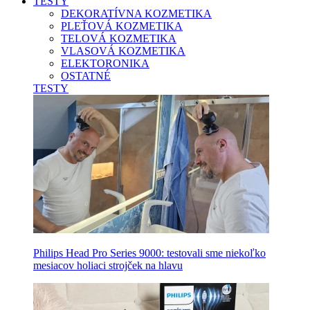
TESTY
DEKORATÍVNA KOZMETIKA
PLEŤOVÁ KOZMETIKA
TELOVÁ KOZMETIKA
VLASOVÁ KOZMETIKA
ELEKTORONIKA
OSTATNÉ
TESTY
Philips Head Pro Series 9000: testovali sme niekoľko
mesiacov holiaci strojček na hlavu