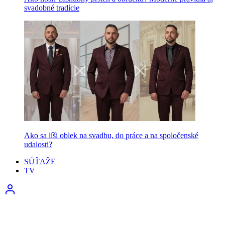
svadobné tradície
Ako sa líši oblek na svadbu, do práce a na spoločenské
udalosti?
SÚŤAŽE
TV