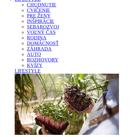
CHUDNUTIE
CVIČENIE
PRE ŽENY
INŠPIRÁCIE
SEBAROZVOJ
VOĽNÝ ČAS
RODINA
DOMÁCNOSŤ
ZÁHRADA
AUTO
ROZHOVORY
KVÍZY
LIFESTYLE