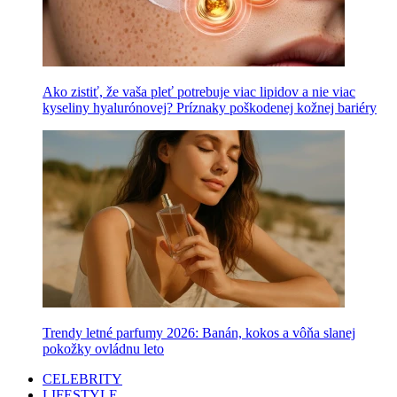
Ako zistiť, že vaša pleť potrebuje viac lipidov a nie viac
kyseliny hyalurónovej? Príznaky poškodenej kožnej bariéry
Trendy letné parfumy 2026: Banán, kokos a vôňa slanej
pokožky ovládnu leto
CELEBRITY
LIFESTYLE