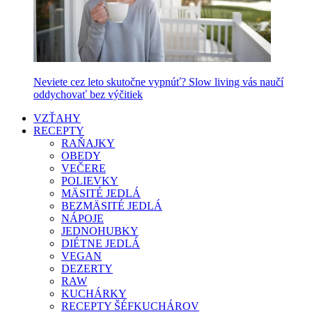
Neviete cez leto skutočne vypnúť? Slow living vás naučí
oddychovať bez výčitiek
VZŤAHY
RECEPTY
RAŇAJKY
OBEDY
VEČERE
POLIEVKY
MÄSITÉ JEDLÁ
BEZMÄSITÉ JEDLÁ
NÁPOJE
JEDNOHUBKY
DIÉTNE JEDLÁ
VEGAN
DEZERTY
RAW
KUCHÁRKY
RECEPTY ŠÉFKUCHÁROV