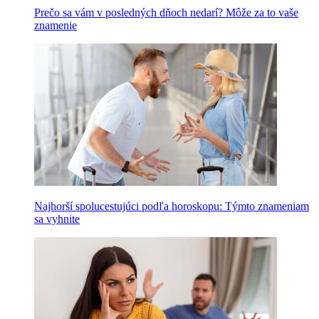
Prečo sa vám v posledných dňoch nedarí? Môže za to vaše
znamenie
Najhorší spolucestujúci podľa horoskopu: Týmto znameniam
sa vyhnite