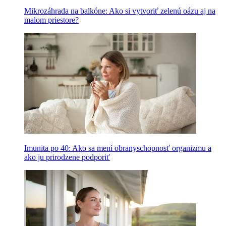
Mikrozáhrada na balkóne: Ako si vytvoriť zelenú oázu aj na
malom priestore?
Imunita po 40: Ako sa mení obranyschopnosť organizmu a
ako ju prirodzene podporiť