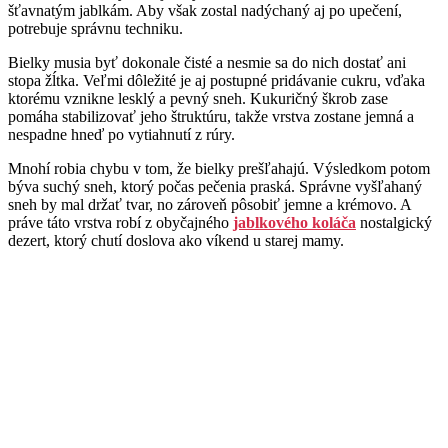
šťavnatým jablkám. Aby však zostal nadýchaný aj po upečení,
potrebuje správnu techniku.
Bielky musia byť dokonale čisté a nesmie sa do nich dostať ani
stopa žĺtka. Veľmi dôležité je aj postupné pridávanie cukru, vďaka
ktorému vznikne lesklý a pevný sneh. Kukuričný škrob zase
pomáha stabilizovať jeho štruktúru, takže vrstva zostane jemná a
nespadne hneď po vytiahnutí z rúry.
Mnohí robia chybu v tom, že bielky prešľahajú. Výsledkom potom
býva suchý sneh, ktorý počas pečenia praská. Správne vyšľahaný
sneh by mal držať tvar, no zároveň pôsobiť jemne a krémovo. A
práve táto vrstva robí z obyčajného
jablkového koláča
nostalgický
dezert, ktorý chutí doslova ako víkend u starej mamy.