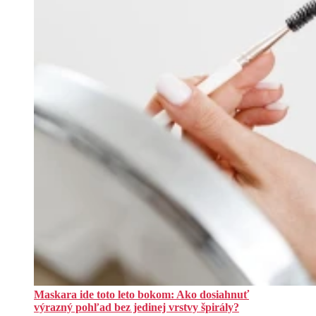
Maskara ide toto leto bokom: Ako dosiahnuť
výrazný pohľad bez jedinej vrstvy špirály?