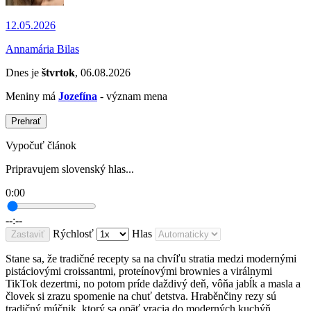
12.05.2026
Annamária Bilas
Dnes je
štvrtok
, 06.08.2026
Meniny má
Jozefína
- význam mena
Prehrať
Vypočuť článok
Pripravujem slovenský hlas...
0:00
--:--
Rýchlosť
Hlas
Zastaviť
Stane sa, že tradičné recepty sa na chvíľu stratia medzi modernými
pistáciovými croissantmi, proteínovými brownies a virálnymi
TikTok dezertmi, no potom príde daždivý deň, vôňa jabĺk a masla a
človek si zrazu spomenie na chuť detstva. Hraběnčiny rezy sú
tradičný múčnik, ktorý sa opäť vracia do moderných kuchýň.