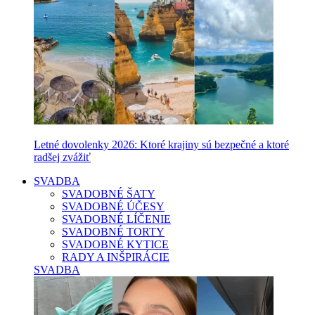
Letné dovolenky 2026: Ktoré krajiny sú bezpečné a ktoré
radšej zvážiť
SVADBA
SVADOBNÉ ŠATY
SVADOBNÉ ÚČESY
SVADOBNÉ LÍČENIE
SVADOBNÉ TORTY
SVADOBNÉ KYTICE
RADY A INŠPIRÁCIE
SVADBA