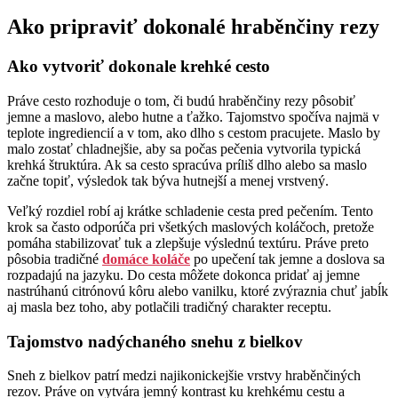
Ako pripraviť dokonalé hraběnčiny rezy
Ako vytvoriť dokonale krehké cesto
Práve cesto rozhoduje o tom, či budú hraběnčiny rezy pôsobiť
jemne a maslovo, alebo hutne a ťažko. Tajomstvo spočíva najmä v
teplote ingrediencií a v tom, ako dlho s cestom pracujete. Maslo by
malo zostať chladnejšie, aby sa počas pečenia vytvorila typická
krehká štruktúra. Ak sa cesto spracúva príliš dlho alebo sa maslo
začne topiť, výsledok tak býva hutnejší a menej vrstvený.
Veľký rozdiel robí aj krátke schladenie cesta pred pečením. Tento
krok sa často odporúča pri všetkých maslových koláčoch, pretože
pomáha stabilizovať tuk a zlepšuje výslednú textúru. Práve preto
pôsobia tradičné
domáce koláče
po upečení tak jemne a doslova sa
rozpadajú na jazyku. Do cesta môžete dokonca pridať aj jemne
nastrúhanú citrónovú kôru alebo vanilku, ktoré zvýraznia chuť jabĺk
aj masla bez toho, aby potlačili tradičný charakter receptu.
Tajomstvo nadýchaného snehu z bielkov
Sneh z bielkov patrí medzi najikonickejšie vrstvy hraběnčiných
rezov. Práve on vytvára jemný kontrast ku krehkému cestu a