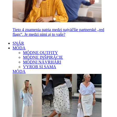
Tieto 4 znamenia patria medzi najväčšie partnerské „red
flags“. Je medzi nimi aj to vaše?
SNÁR
MÓDA
MÓDNE OUTFITY
MÓDNE INŠPIRÁCIE
MÓDNI NÁVRHÁRI
VYROB SI SAMA
MÓDA