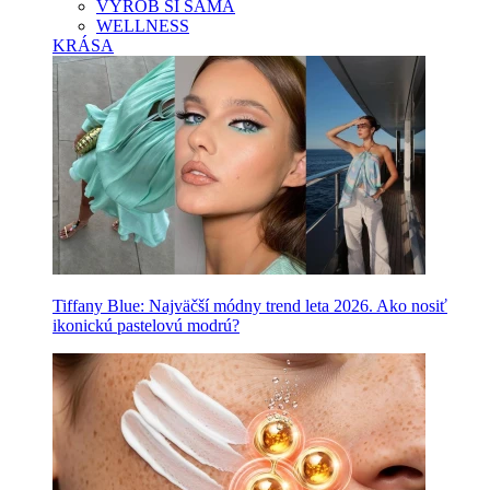
VYROB SI SAMA
WELLNESS
KRÁSA
Tiffany Blue: Najväčší módny trend leta 2026. Ako nosiť
ikonickú pastelovú modrú?