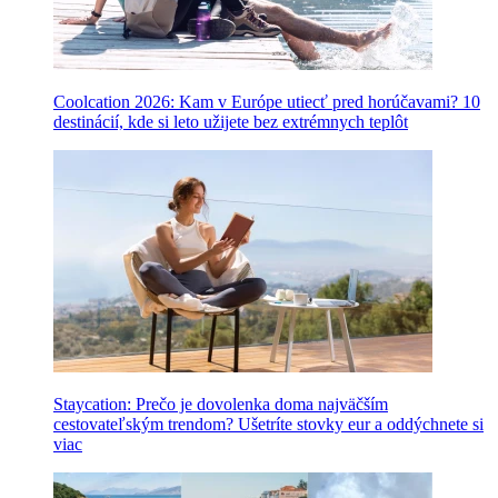
Coolcation 2026: Kam v Európe utiecť pred horúčavami? 10
destinácií, kde si leto užijete bez extrémnych teplôt
Staycation: Prečo je dovolenka doma najväčším
cestovateľským trendom? Ušetríte stovky eur a oddýchnete si
viac