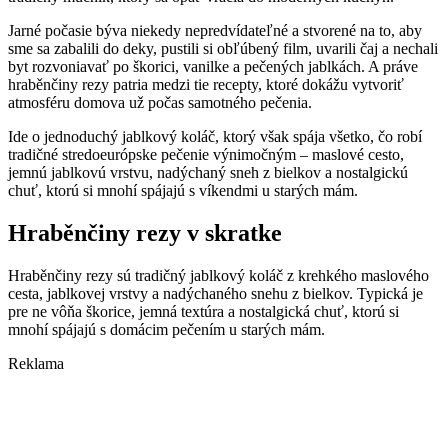
Jarné počasie býva niekedy nepredvídateľné a stvorené na to, aby
sme sa zabalili do deky, pustili si obľúbený film, uvarili čaj a nechali
byt rozvoniavať po škorici, vanilke a pečených jablkách. A práve
hraběnčiny rezy patria medzi tie recepty, ktoré dokážu vytvoriť
atmosféru domova už počas samotného pečenia.
Ide o jednoduchý jablkový koláč, ktorý však spája všetko, čo robí
tradičné stredoeurópske pečenie výnimočným – maslové cesto,
jemnú jablkovú vrstvu, nadýchaný sneh z bielkov a nostalgickú
chuť, ktorú si mnohí spájajú s víkendmi u starých mám.
Hraběnčiny rezy v skratke
Hraběnčiny rezy sú tradičný jablkový koláč z krehkého maslového
cesta, jablkovej vrstvy a nadýchaného snehu z bielkov. Typická je
pre ne vôňa škorice, jemná textúra a nostalgická chuť, ktorú si
mnohí spájajú s domácim pečením u starých mám.
Reklama