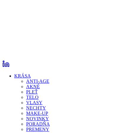
KRÁSA
ANTI-AGE
AKNÉ
PLEŤ
TELO
VLASY
NECHTY
MAKE-UP
NOVINKY
PORADŇA
PREMENY