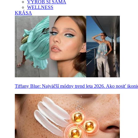
VYROB SI SAMA
WELLNESS
KRÁSA
Tiffany Blue: Najväčší módny trend leta 2026. Ako nosiť ikon