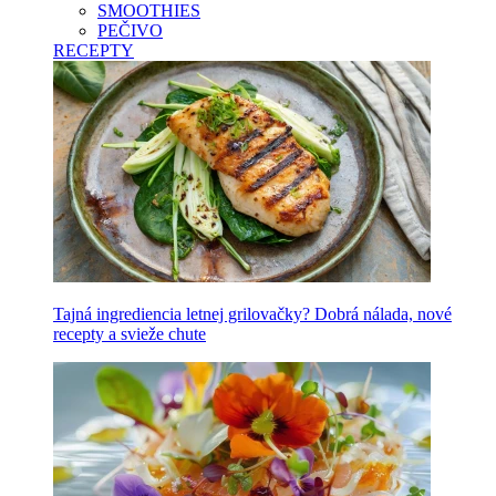
SMOOTHIES
PEČIVO
RECEPTY
Tajná ingrediencia letnej grilovačky? Dobrá nálada, nové
recepty a svieže chute