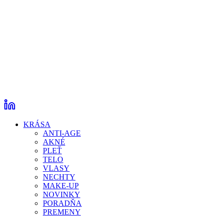
KRÁSA
ANTI-AGE
AKNÉ
PLEŤ
TELO
VLASY
NECHTY
MAKE-UP
NOVINKY
PORADŇA
PREMENY