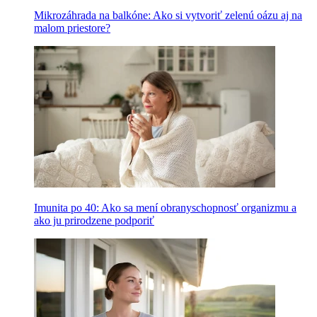
Mikrozáhrada na balkóne: Ako si vytvoriť zelenú oázu aj na
malom priestore?
Imunita po 40: Ako sa mení obranyschopnosť organizmu a
ako ju prirodzene podporiť