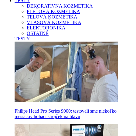
TESTY
DEKORATÍVNA KOZMETIKA
PLEŤOVÁ KOZMETIKA
TELOVÁ KOZMETIKA
VLASOVÁ KOZMETIKA
ELEKTORONIKA
OSTATNÉ
TESTY
Philips Head Pro Series 9000: testovali sme niekoľko
mesiacov holiaci strojček na hlavu