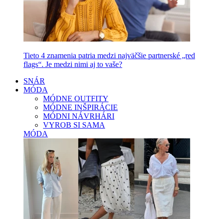
Tieto 4 znamenia patria medzi najväčšie partnerské „red
flags“. Je medzi nimi aj to vaše?
SNÁR
MÓDA
MÓDNE OUTFITY
MÓDNE INŠPIRÁCIE
MÓDNI NÁVRHÁRI
VYROB SI SAMA
MÓDA