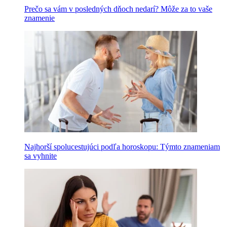
Prečo sa vám v posledných dňoch nedarí? Môže za to vaše
znamenie
Najhorší spolucestujúci podľa horoskopu: Týmto znameniam
sa vyhnite