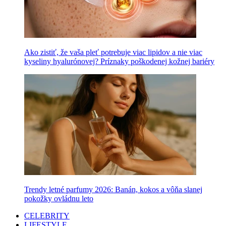
Ako zistiť, že vaša pleť potrebuje viac lipidov a nie viac
kyseliny hyalurónovej? Príznaky poškodenej kožnej bariéry
Trendy letné parfumy 2026: Banán, kokos a vôňa slanej
pokožky ovládnu leto
CELEBRITY
LIFESTYLE