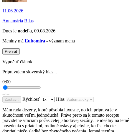
11.06.2026
Annamária Bilas
Dnes je
nedeľa
, 09.08.2026
Meniny má
Ľubomíra
- význam mena
Prehrať
Vypočuť článok
Pripravujem slovenský hlas...
0:00
--:--
Rýchlosť
Hlas
Zastaviť
Mám rada dezerty, ktoré pôsobia luxusne, no ich príprava je v
skutočnosti veľmi jednoduchá. Práve preto sa k tomuto receptu
pravidelne vraciam počas celej jahodovej sezóny. Je ideálny na letné
posedenia s priateľmi, rodinné oslavy aj chvíle, keď si chcete
dopriať niečo sladké bez zbytočného pečenia. Jemná textúra,