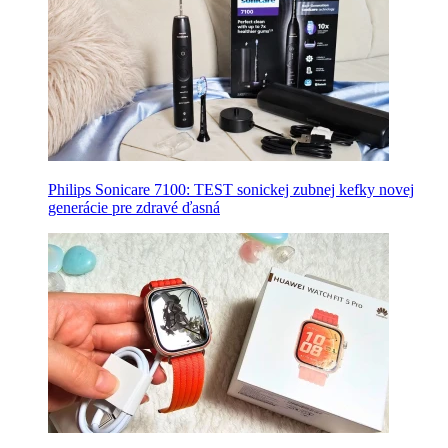
Philips Sonicare 7100: TEST sonickej zubnej kefky novej
generácie pre zdravé ďasná