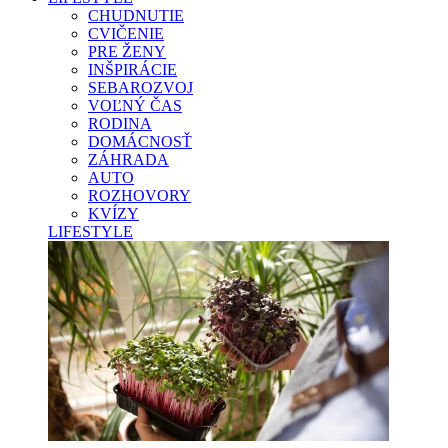
CHUDNUTIE
CVIČENIE
PRE ŽENY
INŠPIRÁCIE
SEBAROZVOJ
VOĽNÝ ČAS
RODINA
DOMÁCNOSŤ
ZÁHRADA
AUTO
ROZHOVORY
KVÍZY
LIFESTYLE