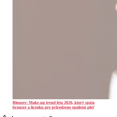
Blonzer: Make-up trend leta 2026, ktorý spája
bronzer a lícenku pre prirodzene opálenú pleť