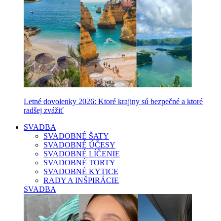
Letné dovolenky 2026: Ktoré krajiny sú bezpečné a ktoré
radšej zvážiť
SVADBA
SVADOBNÉ ŠATY
SVADOBNÉ ÚČESY
SVADOBNÉ LÍČENIE
SVADOBNÉ TORTY
SVADOBNÉ KYTICE
RADY A INŠPIRÁCIE
SVADBA