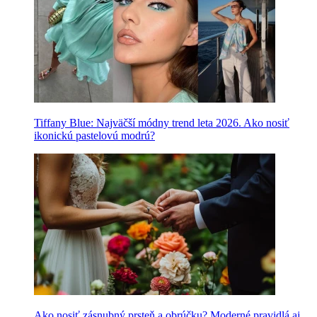
Tiffany Blue: Najväčší módny trend leta 2026. Ako nosiť
ikonickú pastelovú modrú?
Ako nosiť zásnubný prsteň a obrúčku? Moderné pravidlá aj