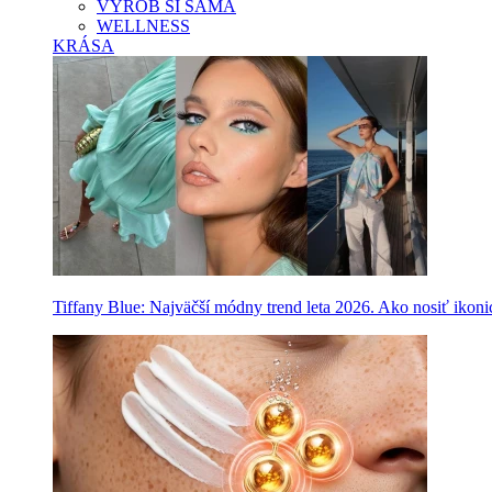
VYROB SI SAMA
WELLNESS
KRÁSA
Tiffany Blue: Najväčší módny trend leta 2026. Ako nosiť ikon