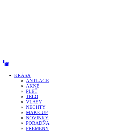
KRÁSA
ANTI-AGE
AKNÉ
PLEŤ
TELO
VLASY
NECHTY
MAKE-UP
NOVINKY
PORADŇA
PREMENY