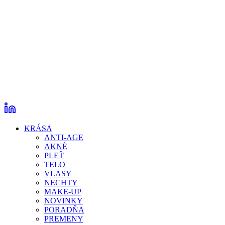
KRÁSA
ANTI-AGE
AKNÉ
PLEŤ
TELO
VLASY
NECHTY
MAKE-UP
NOVINKY
PORADŇA
PREMENY