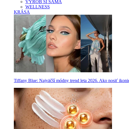
VYROB SI SAMA
WELLNESS
KRÁSA
Tiffany Blue: Najväčší módny trend leta 2026. Ako nosiť ikon