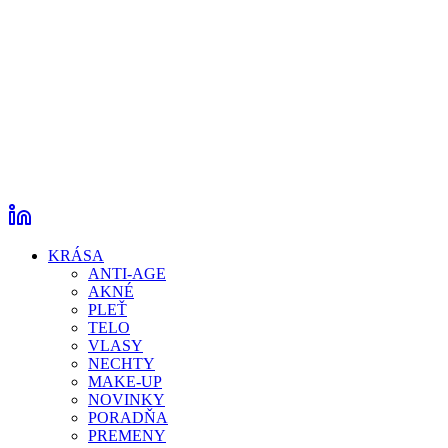
KRÁSA
ANTI-AGE
AKNÉ
PLEŤ
TELO
VLASY
NECHTY
MAKE-UP
NOVINKY
PORADŇA
PREMENY