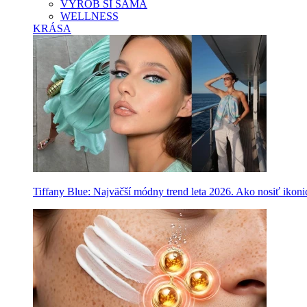
VYROB SI SAMA
WELLNESS
KRÁSA
Tiffany Blue: Najväčší módny trend leta 2026. Ako nosiť ikon