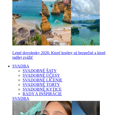
Letné dovolenky 2026: Ktoré krajiny sú bezpečné a ktoré
radšej zvážiť
SVADBA
SVADOBNÉ ŠATY
SVADOBNÉ ÚČESY
SVADOBNÉ LÍČENIE
SVADOBNÉ TORTY
SVADOBNÉ KYTICE
RADY A INŠPIRÁCIE
SVADBA