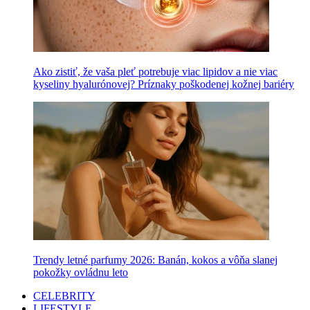
Ako zistiť, že vaša pleť potrebuje viac lipidov a nie viac
kyseliny hyalurónovej? Príznaky poškodenej kožnej bariéry
Trendy letné parfumy 2026: Banán, kokos a vôňa slanej
pokožky ovládnu leto
CELEBRITY
LIFESTYLE