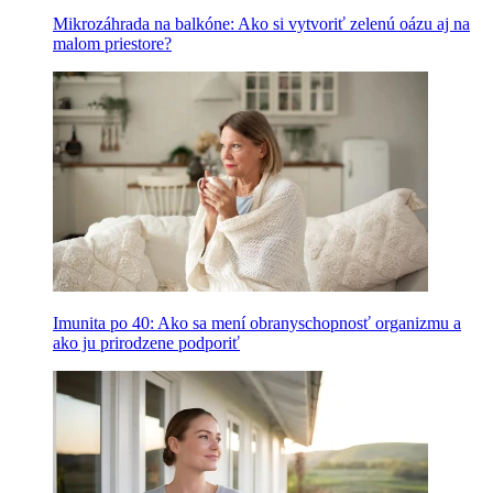
Mikrozáhrada na balkóne: Ako si vytvoriť zelenú oázu aj na
malom priestore?
Imunita po 40: Ako sa mení obranyschopnosť organizmu a
ako ju prirodzene podporiť