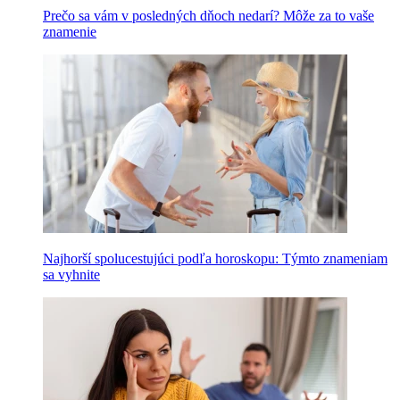
Prečo sa vám v posledných dňoch nedarí? Môže za to vaše
znamenie
Najhorší spolucestujúci podľa horoskopu: Týmto znameniam
sa vyhnite