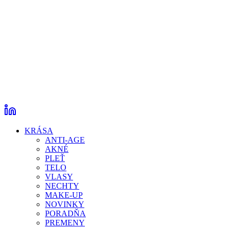
KRÁSA
ANTI-AGE
AKNÉ
PLEŤ
TELO
VLASY
NECHTY
MAKE-UP
NOVINKY
PORADŇA
PREMENY