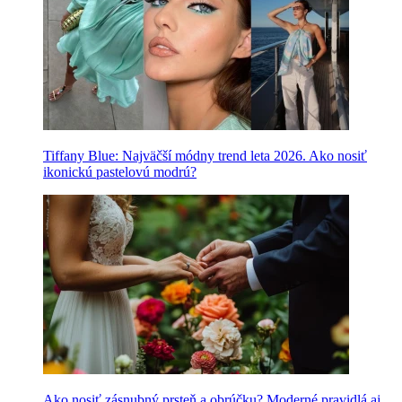
Tiffany Blue: Najväčší módny trend leta 2026. Ako nosiť
ikonickú pastelovú modrú?
Ako nosiť zásnubný prsteň a obrúčku? Moderné pravidlá aj