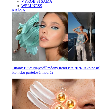
VYROB SI SAMA
WELLNESS
KRÁSA
Tiffany Blue: Najväčší módny trend leta 2026. Ako nosiť
ikonickú pastelovú modrú?