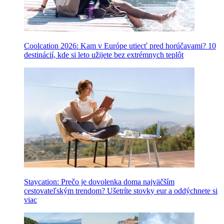
Coolcation 2026: Kam v Európe utiecť pred horúčavami? 10
destinácií, kde si leto užijete bez extrémnych teplôt
Staycation: Prečo je dovolenka doma najväčším
cestovateľským trendom? Ušetríte stovky eur a oddýchnete si
viac