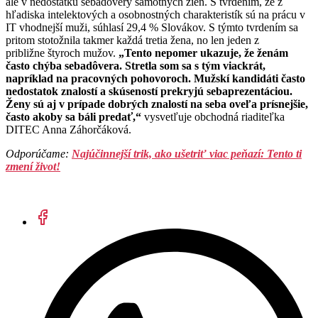
ale v nedostatku sebadôvery samotných žien. S tvrdením, že z
hľadiska intelektových a osobnostných charakteristík sú na prácu v
IT vhodnejší muži, súhlasí 29,4 % Slovákov. S týmto tvrdením sa
pritom stotožnila takmer každá tretia žena, no len jeden z
približne štyroch mužov.
„Tento nepomer ukazuje, že ženám
často chýba sebadôvera. Stretla som sa s tým viackrát,
napríklad na pracovných pohovoroch. Mužskí kandidáti často
nedostatok znalostí a skúseností prekryjú sebaprezentáciou.
Ženy sú aj v prípade dobrých znalostí na seba oveľa prísnejšie,
často akoby sa báli predať,“
vysvetľuje obchodná riaditeľka
DITEC Anna Záhorčáková.
Odporúčame:
Najúčinnejší trik, ako ušetriť viac peňazí: Tento ti
zmení život!