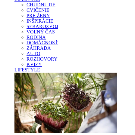
CHUDNUTIE
CVIČENIE
PRE ŽENY
INŠPIRÁCIE
SEBAROZVOJ
VOĽNÝ ČAS
RODINA
DOMÁCNOSŤ
ZÁHRADA
AUTO
ROZHOVORY
KVÍZY
LIFESTYLE