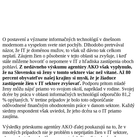
O postavení a význame informačných technológií v dnešnom
modernom a vyspelom svete niet pochýb. Dlhodobo pretrvával
názor, že IT je doménou mužov, to však už dávno tak celkom
neplatí. Záujem žien o pôsobenie v tejto oblasti sa zvyšuje, i keď
stále môžeme hovoriť o nepomere v IT z hľadiska zastúpenia oboch
pohlaví.
Z nedávneho výskumu agentúry AKO však vyplynulo,
že na Slovensku sú ženy v tomto sektore viac než vítané. Až 80
percent obyvateľov našej krajiny si myslí, že je žiaduce
zastúpenie žien v IT sektore zvyšovať.
Podporu pritom mladé
ženy môžu nájsť priamo vo svojom okolí, napríklad v rodine. Svojej
dcére by prácu v oblasti informačných technológií odporučilo 81,2
% opýtaných. V tretine prípadov je bolo toto odporúčanie
odôvodnené finančným ohodnotením práce v danom sektore. Každý
siedmy respondent však uviedol, že jeho dcéra sa o IT priamo
zaujíma.
Výsledky prieskumu agentúry AKO ďalej poukazujú na to, že v
mnohých prípadoch nie je problém s neprijatím žien v IT sektore,