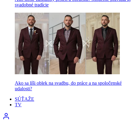
svadobné tradície
Ako sa líši oblek na svadbu, do práce a na spoločenské
udalosti?
SÚŤAŽE
TV