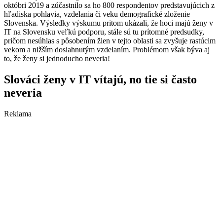
októbri 2019 a zúčastnilo sa ho 800 respondentov predstavujúcich z
hľadiska pohlavia, vzdelania či veku demografické zloženie
Slovenska. Výsledky výskumu pritom ukázali, že hoci majú ženy v
IT na Slovensku veľkú podporu, stále sú tu prítomné predsudky,
pričom nesúhlas s pôsobením žien v tejto oblasti sa zvyšuje rastúcim
vekom a nižším dosiahnutým vzdelaním. Problémom však býva aj
to, že ženy si jednoducho neveria!
Slováci ženy v IT vítajú, no tie si často
neveria
Reklama