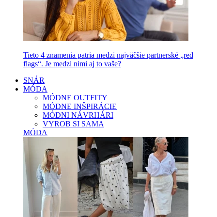
Tieto 4 znamenia patria medzi najväčšie partnerské „red
flags“. Je medzi nimi aj to vaše?
SNÁR
MÓDA
MÓDNE OUTFITY
MÓDNE INŠPIRÁCIE
MÓDNI NÁVRHÁRI
VYROB SI SAMA
MÓDA