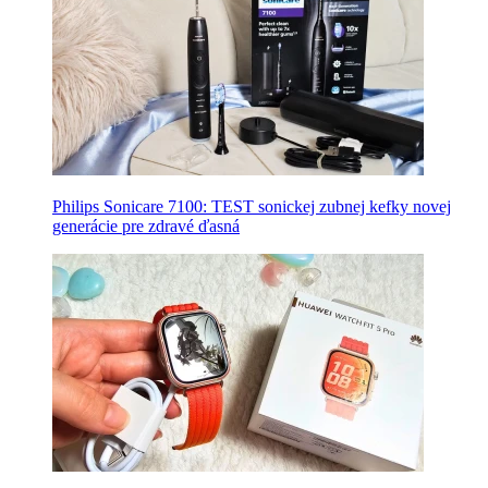
Philips Sonicare 7100: TEST sonickej zubnej kefky novej
generácie pre zdravé ďasná