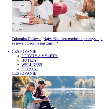
Ľubomíra Dóšová: „Najväčšou lžou módneho priemyslu je,
že nové oblečenie nás zmení.“
CESTOVANIE
POBYTY A VÝLETY
HOTELY
WELLNESS
OSTATNÉ
CESTOVANIE