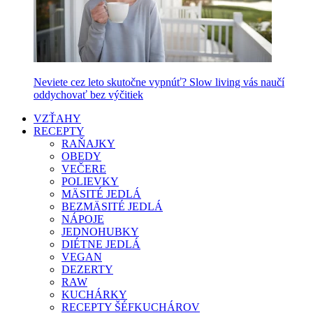
Neviete cez leto skutočne vypnúť? Slow living vás naučí
oddychovať bez výčitiek
VZŤAHY
RECEPTY
RAŇAJKY
OBEDY
VEČERE
POLIEVKY
MÄSITÉ JEDLÁ
BEZMÄSITÉ JEDLÁ
NÁPOJE
JEDNOHUBKY
DIÉTNE JEDLÁ
VEGAN
DEZERTY
RAW
KUCHÁRKY
RECEPTY ŠÉFKUCHÁROV