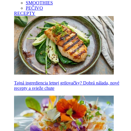
SMOOTHIES
PEČIVO
RECEPTY
Tajná ingrediencia letnej grilovačky? Dobrá nálada, nové
recepty a svieže chute