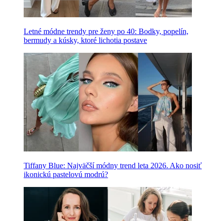
Letné módne trendy pre ženy po 40: Bodky, popelín,
bermudy a kúsky, ktoré lichotia postave
Tiffany Blue: Najväčší módny trend leta 2026. Ako nosiť
ikonickú pastelovú modrú?