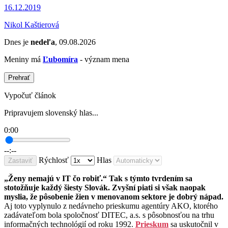
16.12.2019
Nikol Kaštierová
Dnes je
nedeľa
, 09.08.2026
Meniny má
Ľubomíra
- význam mena
Prehrať
Vypočuť článok
Pripravujem slovenský hlas...
0:00
--:--
Rýchlosť
Hlas
Zastaviť
„Ženy nemajú v IT čo robiť.“ Tak s týmto tvrdením sa
stotožňuje každý šiesty Slovák. Zvyšní piati si však naopak
myslia, že pôsobenie žien v menovanom sektore je dobrý nápad.
Aj toto vyplynulo z nedávneho prieskumu agentúry AKO, ktorého
zadávateľom bola spoločnosť DITEC, a.s. s pôsobnosťou na trhu
informačných technológií od roku 1992.
Prieskum
sa uskutočnil v