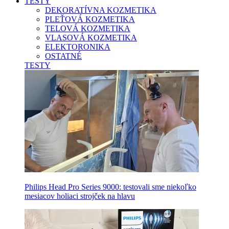
TESTY
DEKORATÍVNA KOZMETIKA
PLEŤOVÁ KOZMETIKA
TELOVÁ KOZMETIKA
VLASOVÁ KOZMETIKA
ELEKTORONIKA
OSTATNÉ
TESTY
Philips Head Pro Series 9000: testovali sme niekoľko
mesiacov holiaci strojček na hlavu