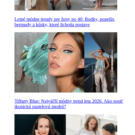
Letné módne trendy pre ženy po 40: Bodky, popelín,
bermudy a kúsky, ktoré lichotia postave
Tiffany Blue: Najväčší módny trend leta 2026. Ako nosiť
ikonickú pastelovú modrú?