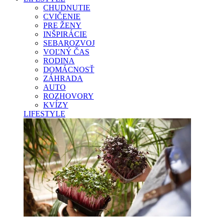
CHUDNUTIE
CVIČENIE
PRE ŽENY
INŠPIRÁCIE
SEBAROZVOJ
VOĽNÝ ČAS
RODINA
DOMÁCNOSŤ
ZÁHRADA
AUTO
ROZHOVORY
KVÍZY
LIFESTYLE