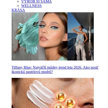
VYROB SI SAMA
WELLNESS
KRÁSA
Tiffany Blue: Najväčší módny trend leta 2026. Ako nosiť
ikonickú pastelovú modrú?