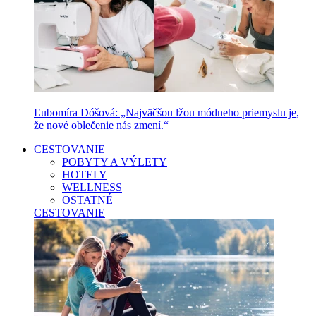
Ľubomíra Dóšová: „Najväčšou lžou módneho priemyslu je,
že nové oblečenie nás zmení.“
CESTOVANIE
POBYTY A VÝLETY
HOTELY
WELLNESS
OSTATNÉ
CESTOVANIE