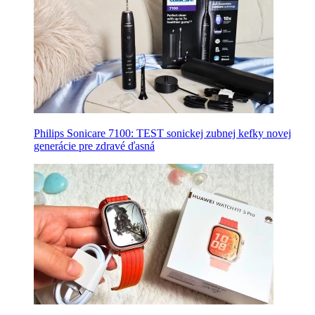
Philips Sonicare 7100: TEST sonickej zubnej kefky novej
generácie pre zdravé ďasná