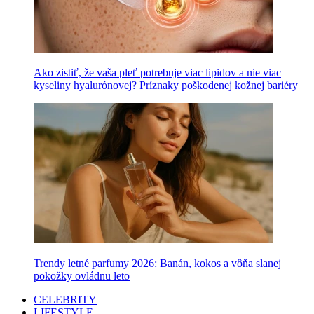
Ako zistiť, že vaša pleť potrebuje viac lipidov a nie viac
kyseliny hyalurónovej? Príznaky poškodenej kožnej bariéry
Trendy letné parfumy 2026: Banán, kokos a vôňa slanej
pokožky ovládnu leto
CELEBRITY
LIFESTYLE