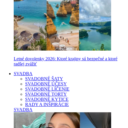
Letné dovolenky 2026: Ktoré krajiny sú bezpečné a ktoré
radšej zvážiť
SVADBA
SVADOBNÉ ŠATY
SVADOBNÉ ÚČESY
SVADOBNÉ LÍČENIE
SVADOBNÉ TORTY
SVADOBNÉ KYTICE
RADY A INŠPIRÁCIE
SVADBA