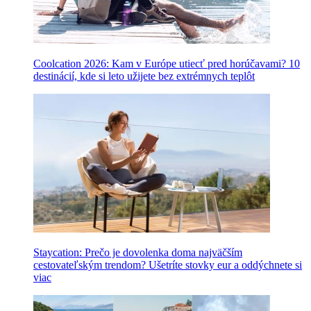
Coolcation 2026: Kam v Európe utiecť pred horúčavami? 10
destinácií, kde si leto užijete bez extrémnych teplôt
Staycation: Prečo je dovolenka doma najväčším
cestovateľským trendom? Ušetríte stovky eur a oddýchnete si
viac