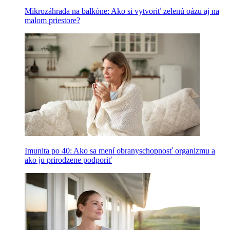
Mikrozáhrada na balkóne: Ako si vytvoriť zelenú oázu aj na
malom priestore?
Imunita po 40: Ako sa mení obranyschopnosť organizmu a
ako ju prirodzene podporiť