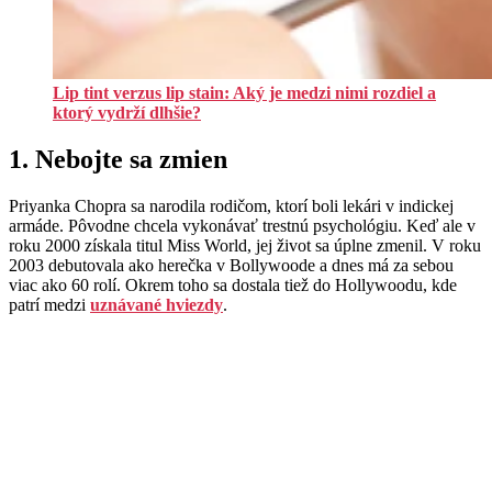
Lip tint verzus lip stain: Aký je medzi nimi rozdiel a
ktorý vydrží dlhšie?
1. Nebojte sa zmien
Priyanka Chopra sa narodila rodičom, ktorí boli lekári v indickej
armáde. Pôvodne chcela vykonávať trestnú psychológiu. Keď ale v
roku 2000 získala titul Miss World, jej život sa úplne zmenil. V roku
2003 debutovala ako herečka v Bollywoode a dnes má za sebou
viac ako 60 rolí. Okrem toho sa dostala tiež do Hollywoodu, kde
patrí medzi
uznávané hviezdy
.