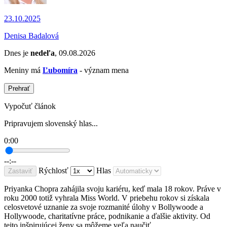
23.10.2025
Denisa Badalová
Dnes je
nedeľa
, 09.08.2026
Meniny má
Ľubomíra
- význam mena
Prehrať
Vypočuť článok
Pripravujem slovenský hlas...
0:00
--:--
Rýchlosť
Hlas
Zastaviť
Priyanka Chopra zahájila svoju kariéru, keď mala 18 rokov. Práve v
roku 2000 totiž vyhrala Miss World. V priebehu rokov si získala
celosvetové uznanie za svoje rozmanité úlohy v Bollywoode a
Hollywoode, charitatívne práce, podnikanie a ďalšie aktivity. Od
tejto inšpirujúcej ženy sa môžeme veľa naučiť.