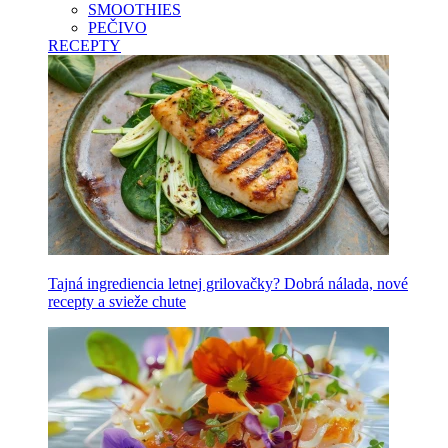
SMOOTHIES
PEČIVO
RECEPTY
Tajná ingrediencia letnej grilovačky? Dobrá nálada, nové
recepty a svieže chute