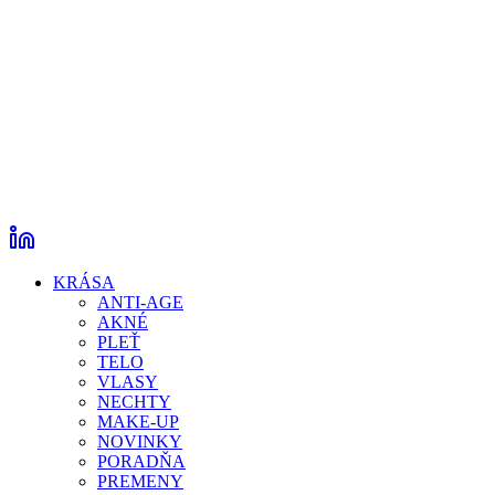
KRÁSA
ANTI-AGE
AKNÉ
PLEŤ
TELO
VLASY
NECHTY
MAKE-UP
NOVINKY
PORADŇA
PREMENY