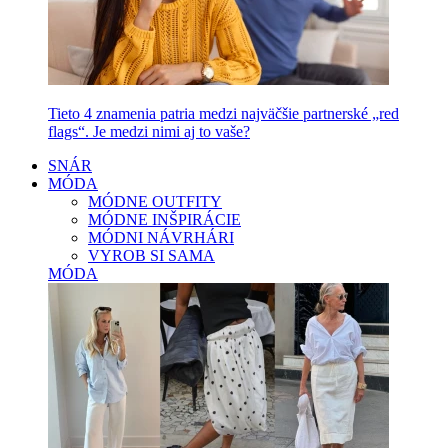
Tieto 4 znamenia patria medzi najväčšie partnerské „red
flags“. Je medzi nimi aj to vaše?
SNÁR
MÓDA
MÓDNE OUTFITY
MÓDNE INŠPIRÁCIE
MÓDNI NÁVRHÁRI
VYROB SI SAMA
MÓDA