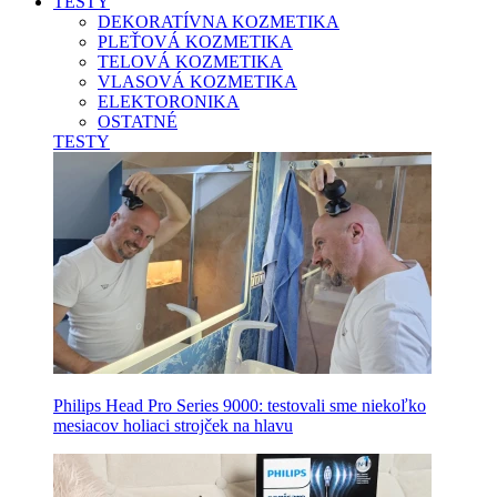
TESTY
DEKORATÍVNA KOZMETIKA
PLEŤOVÁ KOZMETIKA
TELOVÁ KOZMETIKA
VLASOVÁ KOZMETIKA
ELEKTORONIKA
OSTATNÉ
TESTY
Philips Head Pro Series 9000: testovali sme niekoľko
mesiacov holiaci strojček na hlavu