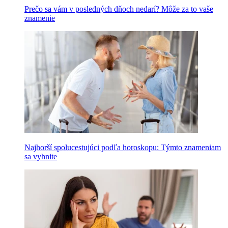
Prečo sa vám v posledných dňoch nedarí? Môže za to vaše
znamenie
Najhorší spolucestujúci podľa horoskopu: Týmto znameniam
sa vyhnite