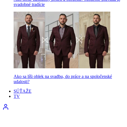
svadobné tradície
Ako sa líši oblek na svadbu, do práce a na spoločenské
udalosti?
SÚŤAŽE
TV