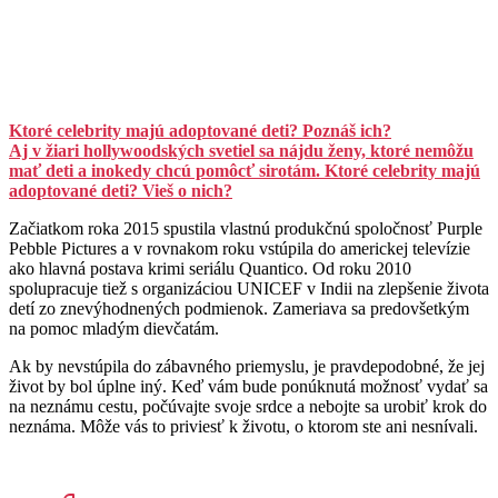
Ktoré celebrity majú adoptované deti? Poznáš ich?
Aj v žiari hollywoodských svetiel sa nájdu ženy, ktoré nemôžu
mať deti a inokedy chcú pomôcť sirotám. Ktoré celebrity majú
adoptované deti? Vieš o nich?
Začiatkom roka 2015 spustila vlastnú produkčnú spoločnosť Purple
Pebble Pictures a v rovnakom roku vstúpila do americkej televízie
ako hlavná postava krimi seriálu Quantico. Od roku 2010
spolupracuje tiež s organizáciou UNICEF v Indii na zlepšenie života
detí zo znevýhodnených podmienok. Zameriava sa predovšetkým
na pomoc mladým dievčatám.
Ak by nevstúpila do zábavného priemyslu, je pravdepodobné, že jej
život by bol úplne iný. Keď vám bude ponúknutá možnosť vydať sa
na neznámu cestu, počúvajte svoje srdce a nebojte sa urobiť krok do
neznáma. Môže vás to priviesť k životu, o ktorom ste ani nesnívali.