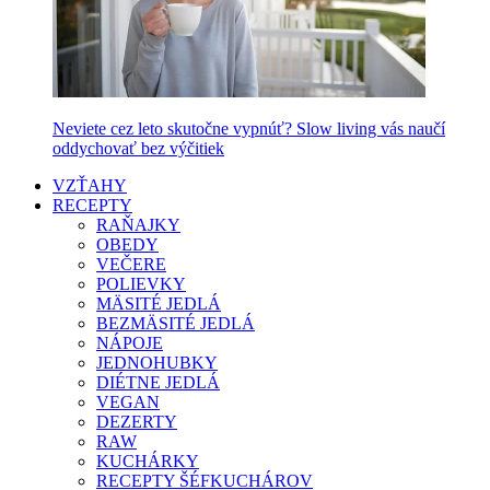
Neviete cez leto skutočne vypnúť? Slow living vás naučí
oddychovať bez výčitiek
VZŤAHY
RECEPTY
RAŇAJKY
OBEDY
VEČERE
POLIEVKY
MÄSITÉ JEDLÁ
BEZMÄSITÉ JEDLÁ
NÁPOJE
JEDNOHUBKY
DIÉTNE JEDLÁ
VEGAN
DEZERTY
RAW
KUCHÁRKY
RECEPTY ŠÉFKUCHÁROV