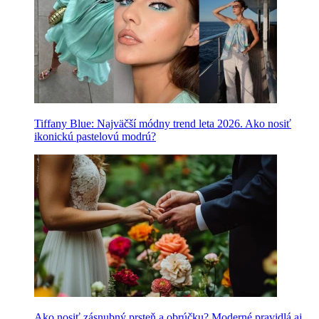
Tiffany Blue: Najväčší módny trend leta 2026. Ako nosiť
ikonickú pastelovú modrú?
Ako nosiť zásnubný prsteň a obrúčku? Moderné pravidlá aj