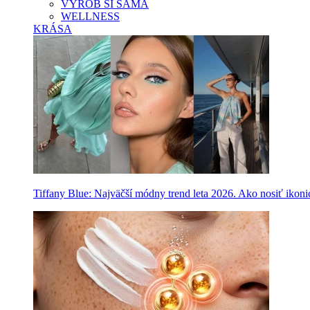
VYROB SI SAMA
WELLNESS
KRÁSA
Tiffany Blue: Najväčší módny trend leta 2026. Ako nosiť ikon