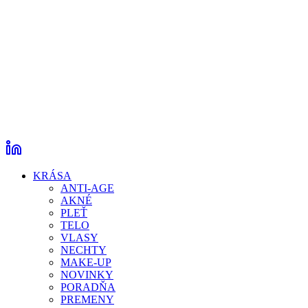
KRÁSA
ANTI-AGE
AKNÉ
PLEŤ
TELO
VLASY
NECHTY
MAKE-UP
NOVINKY
PORADŇA
PREMENY