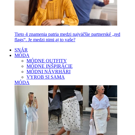
Tieto 4 znamenia patria medzi najväčšie partnerské „red
flags“. Je medzi nimi aj to vaše?
SNÁR
MÓDA
MÓDNE OUTFITY
MÓDNE INŠPIRÁCIE
MÓDNI NÁVRHÁRI
VYROB SI SAMA
MÓDA