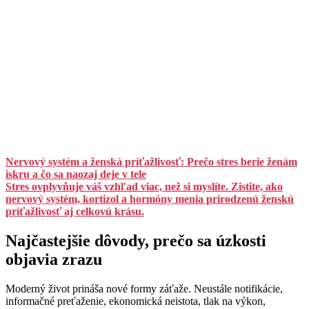
Nervový systém a ženská príťažlivosť: Prečo stres berie ženám
iskru a čo sa naozaj deje v tele
Stres ovplyvňuje váš vzhľad viac, než si myslíte. Zistite, ako
nervový systém, kortizol a hormóny menia prirodzenú ženskú
príťažlivosť aj celkovú krásu.
Najčastejšie dôvody, prečo sa úzkosti
objavia zrazu
Moderný život prináša nové formy záťaže. Neustále notifikácie,
informačné preťaženie, ekonomická neistota, tlak na výkon,