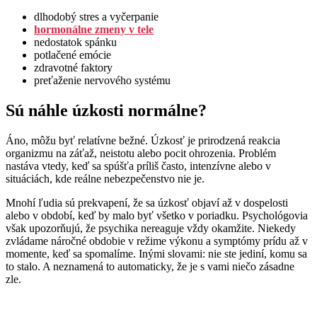
dlhodobý stres a vyčerpanie
hormonálne zmeny v tele
nedostatok spánku
potlačené emócie
zdravotné faktory
preťaženie nervového systému
Sú náhle úzkosti normálne?
Áno, môžu byť relatívne bežné. Úzkosť je prirodzená reakcia
organizmu na záťaž, neistotu alebo pocit ohrozenia. Problém
nastáva vtedy, keď sa spúšťa príliš často, intenzívne alebo v
situáciách, kde reálne nebezpečenstvo nie je.
Mnohí ľudia sú prekvapení, že sa úzkosť objaví až v dospelosti
alebo v období, keď by malo byť všetko v poriadku. Psychológovia
však upozorňujú, že psychika nereaguje vždy okamžite. Niekedy
zvládame náročné obdobie v režime výkonu a symptómy prídu až v
momente, keď sa spomalíme. Inými slovami: nie ste jediní, komu sa
to stalo. A neznamená to automaticky, že je s vami niečo zásadne
zle.