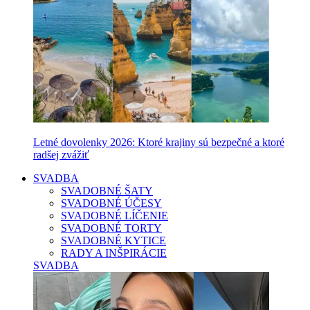
Letné dovolenky 2026: Ktoré krajiny sú bezpečné a ktoré
radšej zvážiť
SVADBA
SVADOBNÉ ŠATY
SVADOBNÉ ÚČESY
SVADOBNÉ LÍČENIE
SVADOBNÉ TORTY
SVADOBNÉ KYTICE
RADY A INŠPIRÁCIE
SVADBA