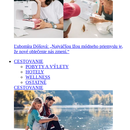
Ľubomíra Dóšová: „Najväčšou lžou módneho priemyslu je,
že nové oblečenie nás zmení.“
CESTOVANIE
POBYTY A VÝLETY
HOTELY
WELLNESS
OSTATNÉ
CESTOVANIE