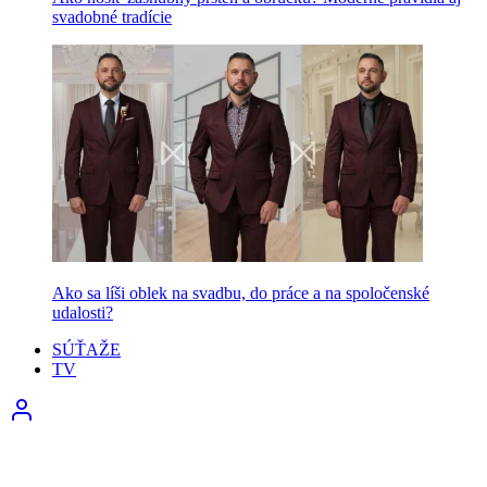
svadobné tradície
Ako sa líši oblek na svadbu, do práce a na spoločenské
udalosti?
SÚŤAŽE
TV