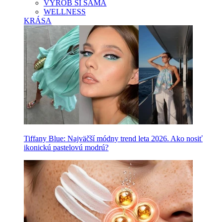
VYROB SI SAMA
WELLNESS
KRÁSA
Tiffany Blue: Najväčší módny trend leta 2026. Ako nosiť
ikonickú pastelovú modrú?