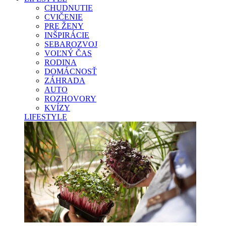
CHUDNUTIE
CVIČENIE
PRE ŽENY
INŠPIRÁCIE
SEBAROZVOJ
VOĽNÝ ČAS
RODINA
DOMÁCNOSŤ
ZÁHRADA
AUTO
ROZHOVORY
KVÍZY
LIFESTYLE