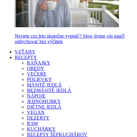
Neviete cez leto skutočne vypnúť? Slow living vás naučí
oddychovať bez výčitiek
VZŤAHY
RECEPTY
RAŇAJKY
OBEDY
VEČERE
POLIEVKY
MÄSITÉ JEDLÁ
BEZMÄSITÉ JEDLÁ
NÁPOJE
JEDNOHUBKY
DIÉTNE JEDLÁ
VEGAN
DEZERTY
RAW
KUCHÁRKY
RECEPTY ŠÉFKUCHÁROV