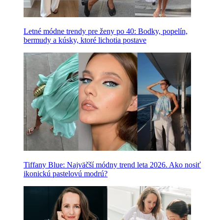
Letné módne trendy pre ženy po 40: Bodky, popelín,
bermudy a kúsky, ktoré lichotia postave
Tiffany Blue: Najväčší módny trend leta 2026. Ako nosiť
ikonickú pastelovú modrú?