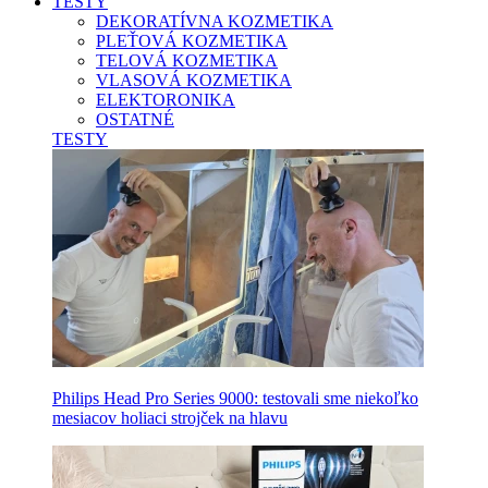
TESTY
DEKORATÍVNA KOZMETIKA
PLEŤOVÁ KOZMETIKA
TELOVÁ KOZMETIKA
VLASOVÁ KOZMETIKA
ELEKTORONIKA
OSTATNÉ
TESTY
Philips Head Pro Series 9000: testovali sme niekoľko
mesiacov holiaci strojček na hlavu