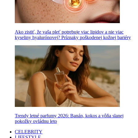
Ako zistiť, že vaša pleť potrebuje viac lipidov a nie viac
kyseliny hyalurónovej? Príznaky poškodenej kožnej bariéry
Trendy letné parfumy 2026: Banán, kokos a vôňa slanej
pokožky ovládnu leto
CELEBRITY
LIFESTYLE