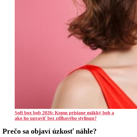
Soft box bob 2026: Komu pristane mäkký bob a
ako ho upraviť bez zdĺhavého stylingu?
Prečo sa objaví úzkosť náhle?