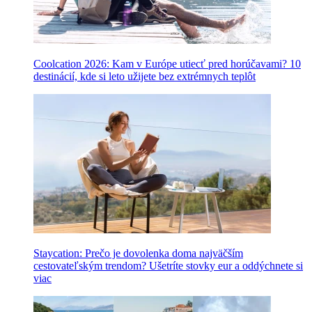
Coolcation 2026: Kam v Európe utiecť pred horúčavami? 10
destinácií, kde si leto užijete bez extrémnych teplôt
Staycation: Prečo je dovolenka doma najväčším
cestovateľským trendom? Ušetríte stovky eur a oddýchnete si
viac