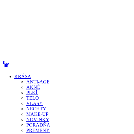
KRÁSA
ANTI-AGE
AKNÉ
PLEŤ
TELO
VLASY
NECHTY
MAKE-UP
NOVINKY
PORADŇA
PREMENY