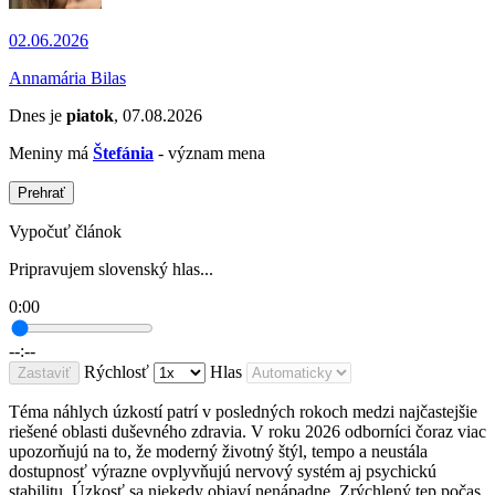
02.06.2026
Annamária Bilas
Dnes je
piatok
, 07.08.2026
Meniny má
Štefánia
- význam mena
Prehrať
Vypočuť článok
Pripravujem slovenský hlas...
0:00
--:--
Rýchlosť
Hlas
Zastaviť
Téma náhlych úzkostí patrí v posledných rokoch medzi najčastejšie
riešené oblasti duševného zdravia. V roku 2026 odborníci čoraz viac
upozorňujú na to, že moderný životný štýl, tempo a neustála
dostupnosť výrazne ovplyvňujú nervový systém aj psychickú
stabilitu. Úzkosť sa niekedy objaví nenápadne. Zrýchlený tep počas