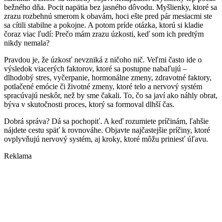
bežného dňa. Pocit napätia bez jasného dôvodu. Myšlienky, ktoré sa
zrazu rozbehnú smerom k obavám, hoci ešte pred pár mesiacmi ste
sa cítili stabilne a pokojne. A potom príde otázka, ktorú si kladie
čoraz viac ľudí: Prečo mám zrazu úzkosti, keď som ich predtým
nikdy nemala?
Pravdou je, že úzkosť nevzniká z ničoho nič. Veľmi často ide o
výsledok viacerých faktorov, ktoré sa postupne nabaľujú –
dlhodobý stres, vyčerpanie, hormonálne zmeny, zdravotné faktory,
potlačené emócie či životné zmeny, ktoré telo a nervový systém
spracúvajú neskôr, než by sme čakali. To, čo sa javí ako náhly obrat,
býva v skutočnosti proces, ktorý sa formoval dlhší čas.
Dobrá správa? Dá sa pochopiť. A keď rozumiete príčinám, ľahšie
nájdete cestu späť k rovnováhe. Objavte najčastejšie príčiny, ktoré
ovplyvňujú nervový systém, aj kroky, ktoré môžu priniesť úľavu.
Reklama