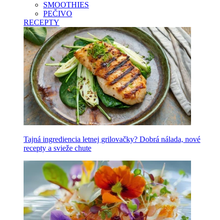
SMOOTHIES
PEČIVO
RECEPTY
Tajná ingrediencia letnej grilovačky? Dobrá nálada, nové
recepty a svieže chute