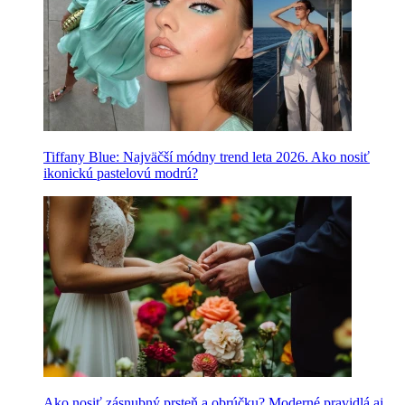
Tiffany Blue: Najväčší módny trend leta 2026. Ako nosiť
ikonickú pastelovú modrú?
Ako nosiť zásnubný prsteň a obrúčku? Moderné pravidlá aj