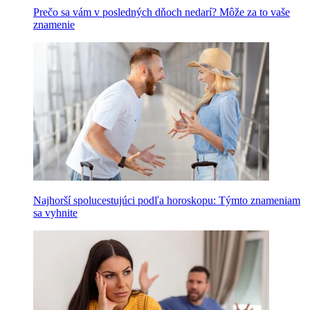
Prečo sa vám v posledných dňoch nedarí? Môže za to vaše
znamenie
Najhorší spolucestujúci podľa horoskopu: Týmto znameniam
sa vyhnite