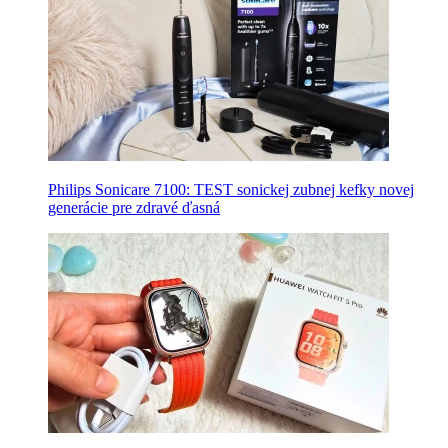
Philips Sonicare 7100: TEST sonickej zubnej kefky novej
generácie pre zdravé ďasná