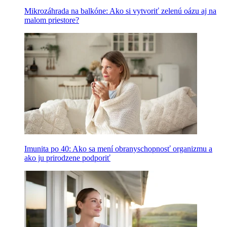
Mikrozáhrada na balkóne: Ako si vytvoriť zelenú oázu aj na
malom priestore?
Imunita po 40: Ako sa mení obranyschopnosť organizmu a
ako ju prirodzene podporiť