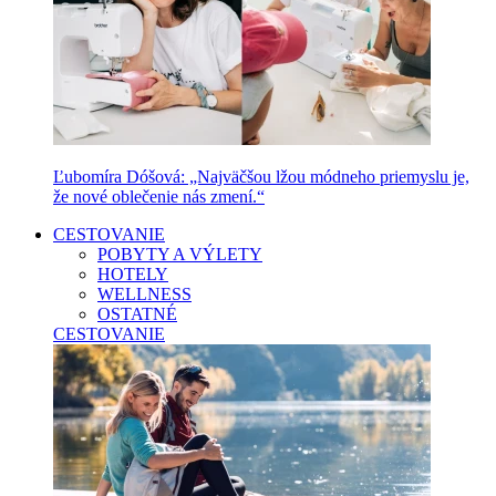
Ľubomíra Dóšová: „Najväčšou lžou módneho priemyslu je,
že nové oblečenie nás zmení.“
CESTOVANIE
POBYTY A VÝLETY
HOTELY
WELLNESS
OSTATNÉ
CESTOVANIE