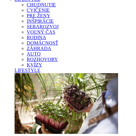
CHUDNUTIE
CVIČENIE
PRE ŽENY
INŠPIRÁCIE
SEBAROZVOJ
VOĽNÝ ČAS
RODINA
DOMÁCNOSŤ
ZÁHRADA
AUTO
ROZHOVORY
KVÍZY
LIFESTYLE