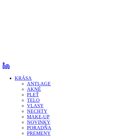
KRÁSA
ANTI-AGE
AKNÉ
PLEŤ
TELO
VLASY
NECHTY
MAKE-UP
NOVINKY
PORADŇA
PREMENY