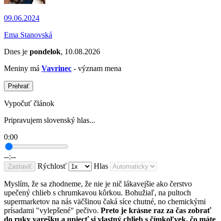
09.06.2024
Ema Stanovská
Dnes je
pondelok
, 10.08.2026
Meniny má
Vavrinec
- význam mena
Prehrať
Vypočuť článok
Pripravujem slovenský hlas...
0:00
--:--
Rýchlosť
Hlas
Zastaviť
Myslím, že sa zhodneme, že nie je nič lákavejšie ako čerstvo
upečený chlieb s chrumkavou kôrkou. Bohužiaľ, na pultoch
supermarketov na nás väčšinou čaká síce chutné, no chemickými
prísadami "vylepšené" pečivo.
Preto je krásne raz za čas zobrať
do ruky varešku a upiecť si vlastný chlieb s čímkoľvek, čo máte