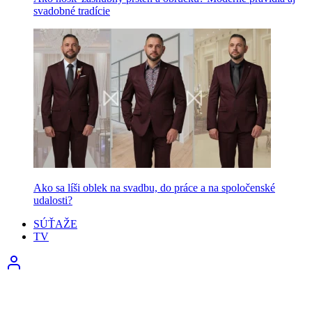
svadobné tradície
Ako sa líši oblek na svadbu, do práce a na spoločenské
udalosti?
SÚŤAŽE
TV