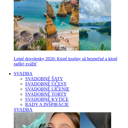
Letné dovolenky 2026: Ktoré krajiny sú bezpečné a ktoré
radšej zvážiť
SVADBA
SVADOBNÉ ŠATY
SVADOBNÉ ÚČESY
SVADOBNÉ LÍČENIE
SVADOBNÉ TORTY
SVADOBNÉ KYTICE
RADY A INŠPIRÁCIE
SVADBA