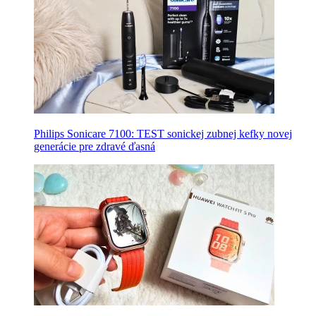
Philips Sonicare 7100: TEST sonickej zubnej kefky novej
generácie pre zdravé ďasná