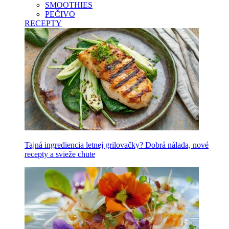
SMOOTHIES
PEČIVO
RECEPTY
Tajná ingrediencia letnej grilovačky? Dobrá nálada, nové
recepty a svieže chute