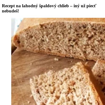
Recept na lahodný špaldový chlieb – iný už piecť
nebudeš!