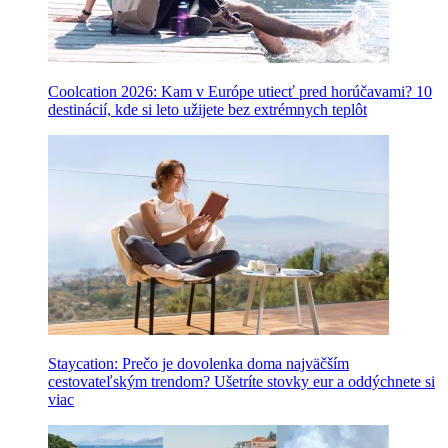
Coolcation 2026: Kam v Európe utiecť pred horúčavami? 10
destinácií, kde si leto užijete bez extrémnych teplôt
Staycation: Prečo je dovolenka doma najväčším
cestovateľským trendom? Ušetríte stovky eur a oddýchnete si
viac