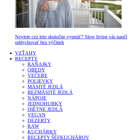
Neviete cez leto skutočne vypnúť? Slow living vás naučí
oddychovať bez výčitiek
VZŤAHY
RECEPTY
RAŇAJKY
OBEDY
VEČERE
POLIEVKY
MÄSITÉ JEDLÁ
BEZMÄSITÉ JEDLÁ
NÁPOJE
JEDNOHUBKY
DIÉTNE JEDLÁ
VEGAN
DEZERTY
RAW
KUCHÁRKY
RECEPTY ŠÉFKUCHÁROV