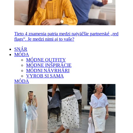
Tieto 4 znamenia patria medzi najväčšie partnerské „red
flags“. Je medzi nimi aj to vaše?
SNÁR
MÓDA
MÓDNE OUTFITY
MÓDNE INŠPIRÁCIE
MÓDNI NÁVRHÁRI
VYROB SI SAMA
MÓDA