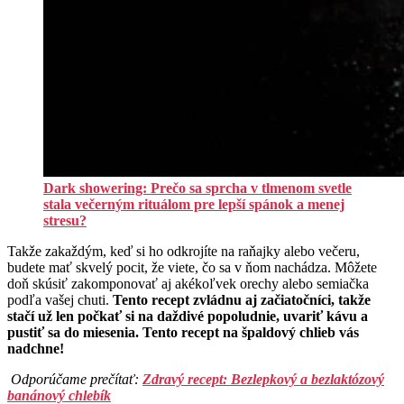
Dark showering: Prečo sa sprcha v tlmenom svetle
stala večerným rituálom pre lepší spánok a menej
stresu?
Takže zakaždým, keď si ho odkrojíte na raňajky alebo večeru,
budete mať skvelý pocit, že viete, čo sa v ňom nachádza. Môžete
doň skúsiť zakomponovať aj akékoľvek orechy alebo semiačka
podľa vašej chuti.
Tento recept zvládnu aj začiatočníci, takže
stačí už len počkať si na daždivé popoludnie, uvariť kávu a
pustiť sa do miesenia. Tento recept na špaldový chlieb vás
nadchne!
Odporúčame prečítať:
Zdravý recept: Bezlepkový a bezlaktózový
banánový chlebík