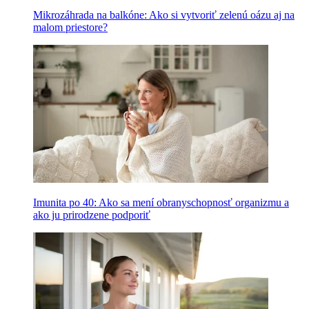
Mikrozáhrada na balkóne: Ako si vytvoriť zelenú oázu aj na
malom priestore?
Imunita po 40: Ako sa mení obranyschopnosť organizmu a
ako ju prirodzene podporiť