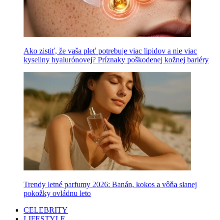
Ako zistiť, že vaša pleť potrebuje viac lipidov a nie viac
kyseliny hyalurónovej? Príznaky poškodenej kožnej bariéry
Trendy letné parfumy 2026: Banán, kokos a vôňa slanej
pokožky ovládnu leto
CELEBRITY
LIFESTYLE