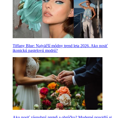
Tiffany Blue: Najväčší módny trend leta 2026. Ako nosiť
ikonickú pastelovú modrú?
Ako nosiť zásnubný prsteň a obrúčku? Moderné pravidlá aj