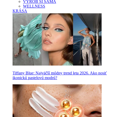
VYROB SI SAMA
WELLNESS
KRÁSA
Tiffany Blue: Najväčší módny trend leta 2026. Ako nosiť
ikonickú pastelovú modrú?