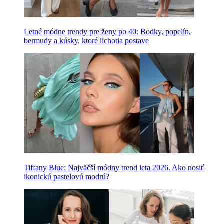
Letné módne trendy pre ženy po 40: Bodky, popelín,
bermudy a kúsky, ktoré lichotia postave
Tiffany Blue: Najväčší módny trend leta 2026. Ako nosiť
ikonickú pastelovú modrú?