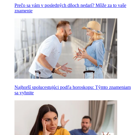
Prečo sa vám v posledných dňoch nedarí? Môže za to vaše
znamenie
Najhorší spolucestujúci podľa horoskopu: Týmto znameniam
sa vyhnite