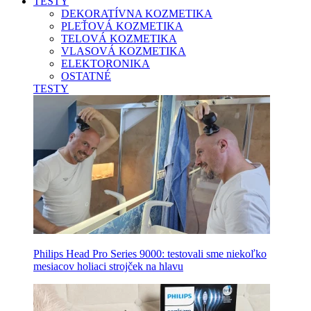
TESTY
DEKORATÍVNA KOZMETIKA
PLEŤOVÁ KOZMETIKA
TELOVÁ KOZMETIKA
VLASOVÁ KOZMETIKA
ELEKTORONIKA
OSTATNÉ
TESTY
Philips Head Pro Series 9000: testovali sme niekoľko
mesiacov holiaci strojček na hlavu