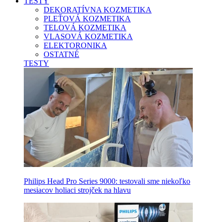
TESTY
DEKORATÍVNA KOZMETIKA
PLEŤOVÁ KOZMETIKA
TELOVÁ KOZMETIKA
VLASOVÁ KOZMETIKA
ELEKTORONIKA
OSTATNÉ
TESTY
Philips Head Pro Series 9000: testovali sme niekoľko
mesiacov holiaci strojček na hlavu