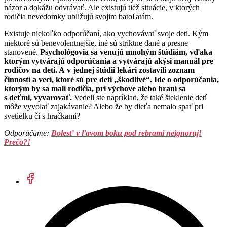
názor a dokážu odvrávať. Ale existujú tiež situácie, v ktorých
rodičia nevedomky ubližujú svojim batoľatám.
Existuje niekoľko odporúčaní, ako vychovávať svoje deti. Kým
niektoré sú benevolentnejšie, iné sú striktne dané a presne
stanovené.
Psychológovia sa venujú mnohým štúdiám, vďaka
ktorým vytvárajú odporúčania a vytvárajú akýsi manuál pre
rodičov na deti. A v jednej štúdii lekári zostavili zoznam
činností a vecí, ktoré sú pre deti „škodlivé“. Ide o odporúčania,
ktorým by sa mali rodičia, pri výchove alebo hraní sa
s deťmi, vyvarovať.
Vedeli ste napríklad, že také šteklenie detí
môže vyvolať zajakávanie? Alebo že by dieťa nemalo spať pri
svetielku či s hračkami?
Odporúčame:
Bolesť v ľavom boku pod rebrami neignoruj!
Prečo?!