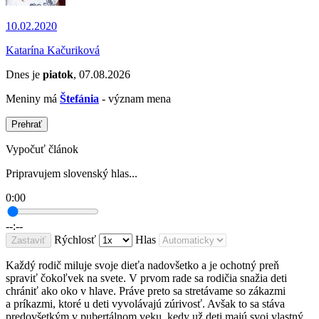
10.02.2020
Katarína Kačuriková
Dnes je
piatok
, 07.08.2026
Meniny má
Štefánia
- význam mena
Prehrať
Vypočuť článok
Pripravujem slovenský hlas...
0:00
--:--
Rýchlosť
Hlas
Zastaviť
Každý rodič miluje svoje dieťa nadovšetko a je ochotný preň
spraviť čokoľvek na svete. V prvom rade sa rodičia snažia deti
chrániť ako oko v hlave. Práve preto sa stretávame so zákazmi
a príkazmi, ktoré u deti vyvolávajú zúrivosť. Avšak to sa stáva
predovšetkým v pubertálnom veku, kedy už deti majú svoj vlastný