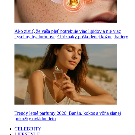
Ako zistiť, že vaša pleť potrebuje viac lipidov a nie viac
kyseliny hyalurónovej? Príznaky poškodenej kožnej bariéry
Trendy letné parfumy 2026: Banán, kokos a vôňa slanej
pokožky ovládnu leto
CELEBRITY
LIFESTYLE