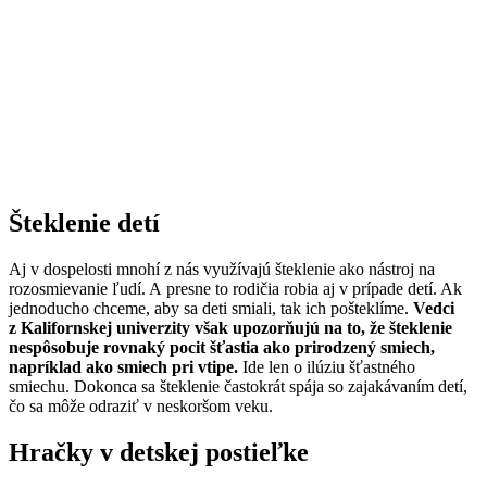
Šteklenie detí
Aj v dospelosti mnohí z nás využívajú šteklenie ako nástroj na
rozosmievanie ľudí. A presne to rodičia robia aj v prípade detí. Ak
jednoducho chceme, aby sa deti smiali, tak ich pošteklíme.
Vedci
z Kalifornskej univerzity však upozorňujú na to, že šteklenie
nespôsobuje rovnaký pocit šťastia ako prirodzený smiech,
napríklad ako smiech pri vtipe.
Ide len o ilúziu šťastného
smiechu. Dokonca sa šteklenie častokrát spája so zajakávaním detí,
čo sa môže odraziť v neskoršom veku.
Hračky v detskej postieľke