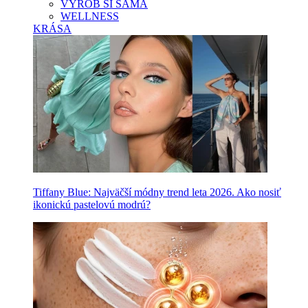
VYROB SI SAMA
WELLNESS
KRÁSA
Tiffany Blue: Najväčší módny trend leta 2026. Ako nosiť
ikonickú pastelovú modrú?