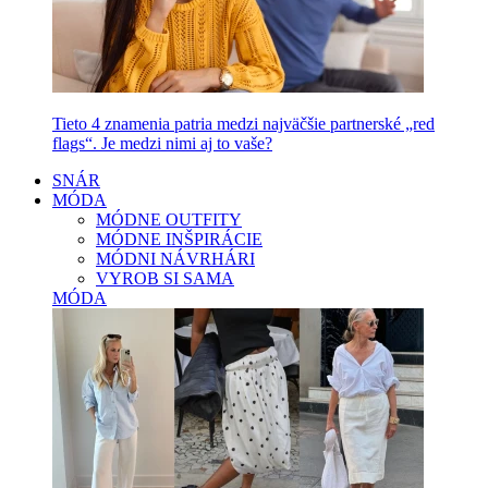
Tieto 4 znamenia patria medzi najväčšie partnerské „red
flags“. Je medzi nimi aj to vaše?
SNÁR
MÓDA
MÓDNE OUTFITY
MÓDNE INŠPIRÁCIE
MÓDNI NÁVRHÁRI
VYROB SI SAMA
MÓDA