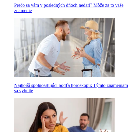
Prečo sa vám v posledných dňoch nedarí? Môže za to vaše
znamenie
Najhorší spolucestujúci podľa horoskopu: Týmto znameniam
sa vyhnite