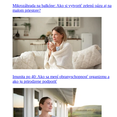
Mikrozáhrada na balkóne: Ako si vytvoriť zelenú oázu aj na
malom priestore?
Imunita po 40: Ako sa mení obranyschopnosť organizmu a
ako ju prirodzene podporiť