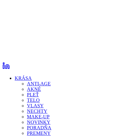
KRÁSA
ANTI-AGE
AKNÉ
PLEŤ
TELO
VLASY
NECHTY
MAKE-UP
NOVINKY
PORADŇA
PREMENY