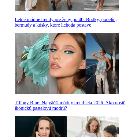
Letné módne trendy pre ženy po 40: Bodky, popelín,
bermudy a kúsky, ktoré lichotia postave
Tiffany Blue: Najväčší módny trend leta 2026. Ako nosiť
ikonickú pastelovú modrú?