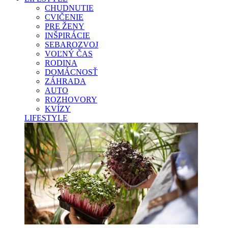
CHUDNUTIE
CVIČENIE
PRE ŽENY
INŠPIRÁCIE
SEBAROZVOJ
VOĽNÝ ČAS
RODINA
DOMÁCNOSŤ
ZÁHRADA
AUTO
ROZHOVORY
KVÍZY
LIFESTYLE