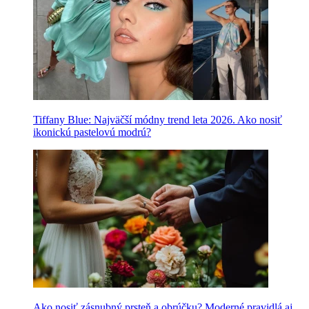
Tiffany Blue: Najväčší módny trend leta 2026. Ako nosiť
ikonickú pastelovú modrú?
Ako nosiť zásnubný prsteň a obrúčku? Moderné pravidlá aj