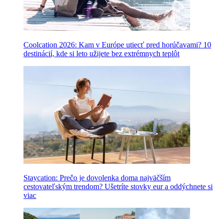
Coolcation 2026: Kam v Európe utiecť pred horúčavami? 10
destinácií, kde si leto užijete bez extrémnych teplôt
Staycation: Prečo je dovolenka doma najväčším
cestovateľským trendom? Ušetríte stovky eur a oddýchnete si
viac