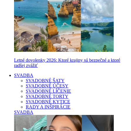
Letné dovolenky 2026: Ktoré krajiny sú bezpečné a ktoré
radšej zvážiť
SVADBA
SVADOBNÉ ŠATY
SVADOBNÉ ÚČESY
SVADOBNÉ LÍČENIE
SVADOBNÉ TORTY
SVADOBNÉ KYTICE
RADY A INŠPIRÁCIE
SVADBA