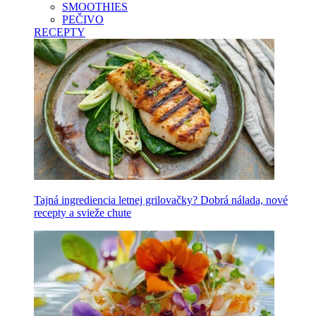
SMOOTHIES
PEČIVO
RECEPTY
Tajná ingrediencia letnej grilovačky? Dobrá nálada, nové
recepty a svieže chute