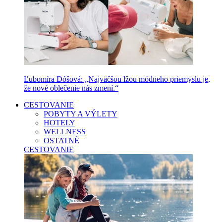
Ľubomíra Dóšová: „Najväčšou lžou módneho priemyslu je,
že nové oblečenie nás zmení.“
CESTOVANIE
POBYTY A VÝLETY
HOTELY
WELLNESS
OSTATNÉ
CESTOVANIE