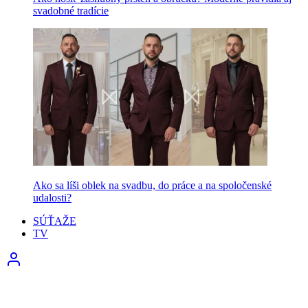
svadobné tradície
Ako sa líši oblek na svadbu, do práce a na spoločenské
udalosti?
SÚŤAŽE
TV