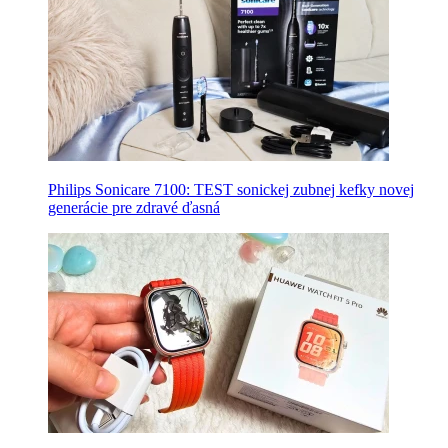
Philips Sonicare 7100: TEST sonickej zubnej kefky novej
generácie pre zdravé ďasná