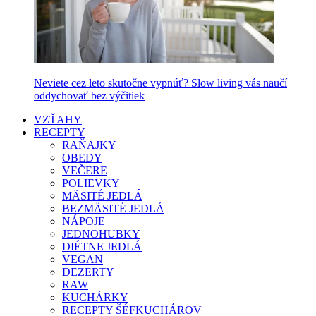
Neviete cez leto skutočne vypnúť? Slow living vás naučí
oddychovať bez výčitiek
VZŤAHY
RECEPTY
RAŇAJKY
OBEDY
VEČERE
POLIEVKY
MÄSITÉ JEDLÁ
BEZMÄSITÉ JEDLÁ
NÁPOJE
JEDNOHUBKY
DIÉTNE JEDLÁ
VEGAN
DEZERTY
RAW
KUCHÁRKY
RECEPTY ŠÉFKUCHÁROV