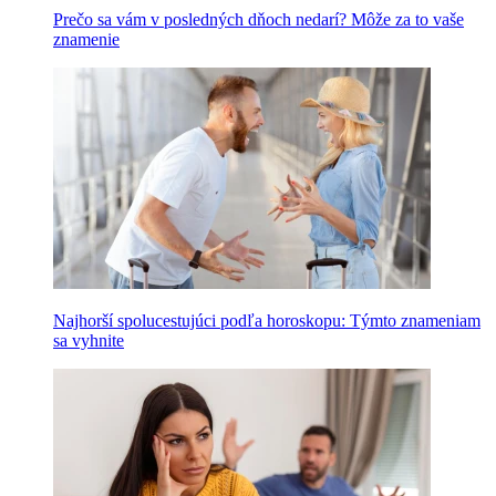
Prečo sa vám v posledných dňoch nedarí? Môže za to vaše
znamenie
Najhorší spolucestujúci podľa horoskopu: Týmto znameniam
sa vyhnite