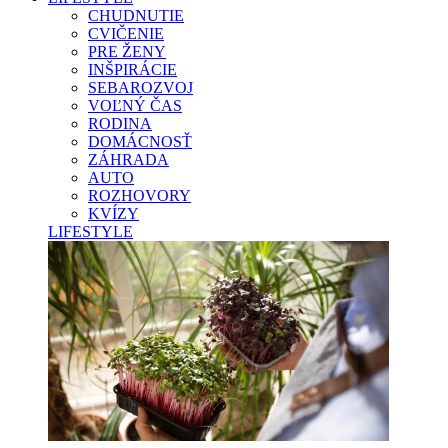
CHUDNUTIE
CVIČENIE
PRE ŽENY
INŠPIRÁCIE
SEBAROZVOJ
VOĽNÝ ČAS
RODINA
DOMÁCNOSŤ
ZÁHRADA
AUTO
ROZHOVORY
KVÍZY
LIFESTYLE