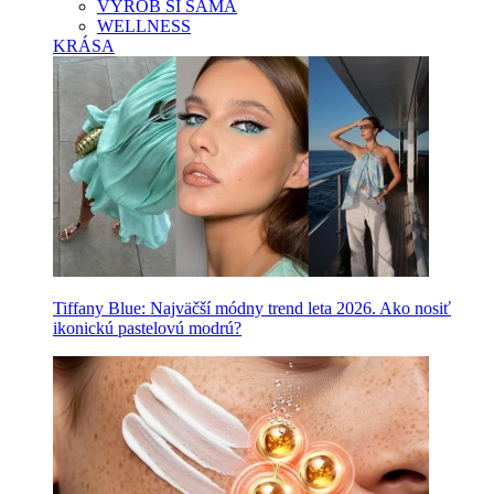
VYROB SI SAMA
WELLNESS
KRÁSA
Tiffany Blue: Najväčší módny trend leta 2026. Ako nosiť
ikonickú pastelovú modrú?