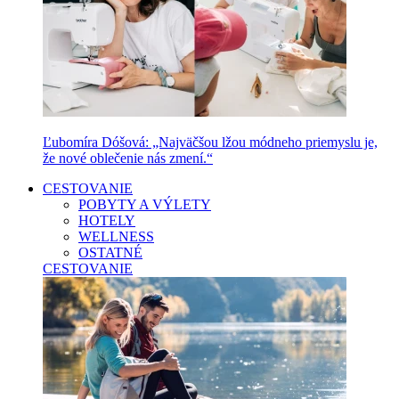
Ľubomíra Dóšová: „Najväčšou lžou módneho priemyslu je,
že nové oblečenie nás zmení.“
CESTOVANIE
POBYTY A VÝLETY
HOTELY
WELLNESS
OSTATNÉ
CESTOVANIE