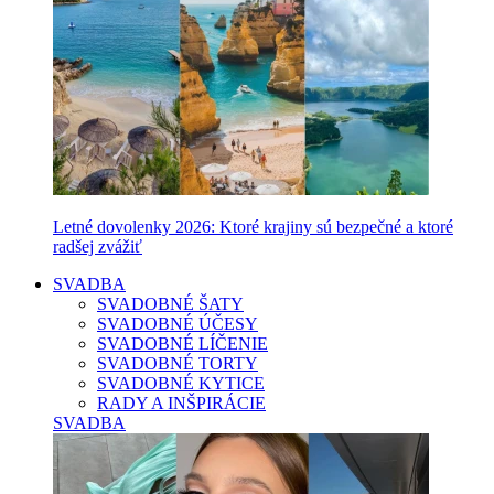
Letné dovolenky 2026: Ktoré krajiny sú bezpečné a ktoré
radšej zvážiť
SVADBA
SVADOBNÉ ŠATY
SVADOBNÉ ÚČESY
SVADOBNÉ LÍČENIE
SVADOBNÉ TORTY
SVADOBNÉ KYTICE
RADY A INŠPIRÁCIE
SVADBA