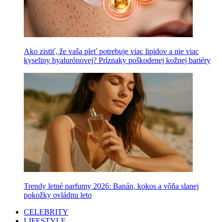
Ako zistiť, že vaša pleť potrebuje viac lipidov a nie viac
kyseliny hyalurónovej? Príznaky poškodenej kožnej bariéry
Trendy letné parfumy 2026: Banán, kokos a vôňa slanej
pokožky ovládnu leto
CELEBRITY
LIFESTYLE