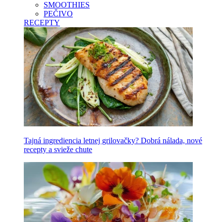
SMOOTHIES
PEČIVO
RECEPTY
Tajná ingrediencia letnej grilovačky? Dobrá nálada, nové
recepty a svieže chute