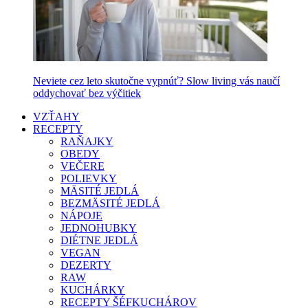
Neviete cez leto skutočne vypnúť? Slow living vás naučí
oddychovať bez výčitiek
VZŤAHY
RECEPTY
RAŇAJKY
OBEDY
VEČERE
POLIEVKY
MÄSITÉ JEDLÁ
BEZMÄSITÉ JEDLÁ
NÁPOJE
JEDNOHUBKY
DIÉTNE JEDLÁ
VEGAN
DEZERTY
RAW
KUCHÁRKY
RECEPTY ŠÉFKUCHÁROV