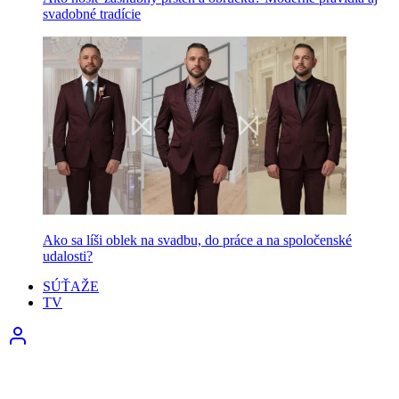
svadobné tradície
Ako sa líši oblek na svadbu, do práce a na spoločenské
udalosti?
SÚŤAŽE
TV