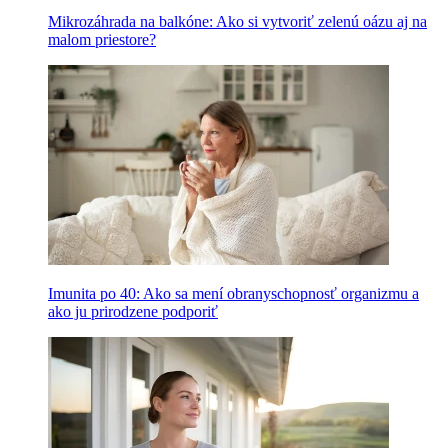
Mikrozáhrada na balkóne: Ako si vytvoriť zelenú oázu aj na
malom priestore?
Imunita po 40: Ako sa mení obranyschopnosť organizmu a
ako ju prirodzene podporiť