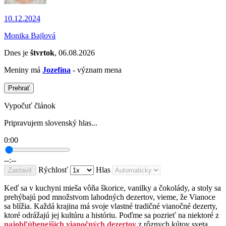
10.12.2024
Monika Bajlová
Dnes je
štvrtok
, 06.08.2026
Meniny má
Jozefína
- význam mena
Prehrať
Vypočuť článok
Pripravujem slovenský hlas...
0:00
--:--
Rýchlosť
Hlas
Zastaviť
Keď sa v kuchyni mieša vôňa škorice, vanilky a čokolády, a stoly sa
prehýbajú pod množstvom lahodných dezertov, vieme, že Vianoce
sa blížia. Každá krajina má svoje vlastné tradičné vianočné dezerty,
ktoré odrážajú jej kultúru a históriu. Poďme sa pozrieť na niektoré z
najobľúbenejších vianočných dezertov
z rôznych kútov sveta,