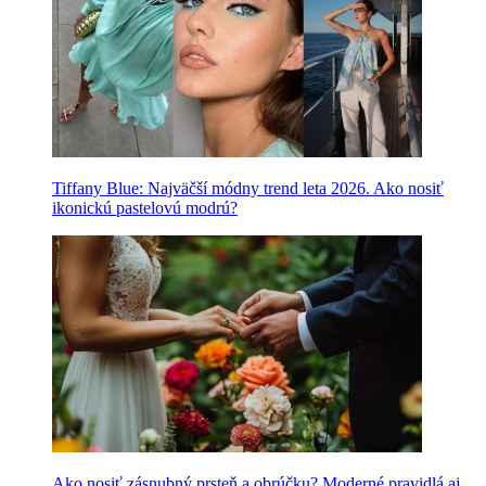
Tiffany Blue: Najväčší módny trend leta 2026. Ako nosiť
ikonickú pastelovú modrú?
Ako nosiť zásnubný prsteň a obrúčku? Moderné pravidlá aj