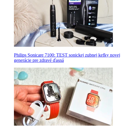
Philips Sonicare 7100: TEST sonickej zubnej kefky novej
generácie pre zdravé ďasná