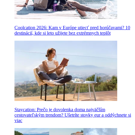
Coolcation 2026: Kam v Európe utiecť pred horúčavami? 10
destinácií, kde si leto užijete bez extrémnych teplôt
Staycation: Prečo je dovolenka doma najväčším
cestovateľským trendom? Ušetríte stovky eur a oddýchnete si
viac