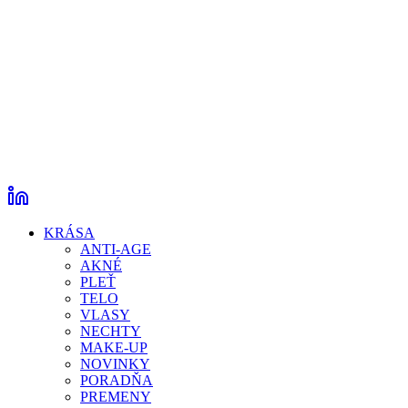
KRÁSA
ANTI-AGE
AKNÉ
PLEŤ
TELO
VLASY
NECHTY
MAKE-UP
NOVINKY
PORADŇA
PREMENY