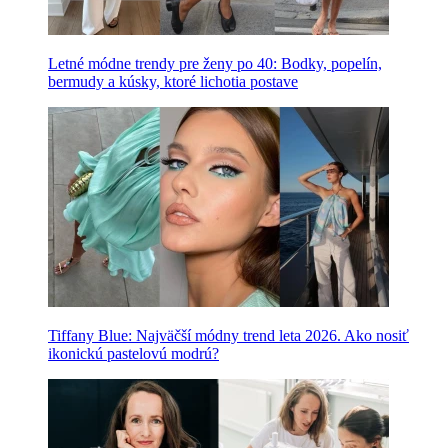
Letné módne trendy pre ženy po 40: Bodky, popelín,
bermudy a kúsky, ktoré lichotia postave
Tiffany Blue: Najväčší módny trend leta 2026. Ako nosiť
ikonickú pastelovú modrú?