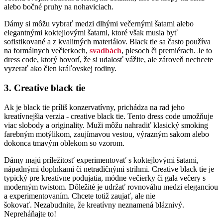
alebo bočné pruhy na nohaviciach.
Dámy si môžu vybrať medzi dlhými večernými šatami alebo
elegantnými koktejlovými šatami, ktoré však musia byť
sofistikované a z kvalitných materiálov. Black tie sa často používa
na formálnych večierkoch,
svadbách
, plesoch či premiérach. Je to
dress code, ktorý hovorí, že si udalosť vážite, ale zároveň nechcete
vyzerať ako člen kráľovskej rodiny.
3. Creative black tie
Ak je black tie príliš konzervatívny, prichádza na rad jeho
kreatívnejšia verzia - creative black tie. Tento dress code umožňuje
viac slobody a originality. Muži môžu nahradiť klasický smoking
farebným motýlikom, zaujímavou vestou, výrazným sakom alebo
dokonca tmavým oblekom so vzorom.
Dámy majú príležitosť experimentovať s koktejlovými šatami,
nápadnými doplnkami či netradičnými strihmi. Creative black tie je
typický pre kreatívne podujatia, módne večierky či gala večery s
moderným twistom. Dôležité je udržať rovnováhu medzi eleganciou
a experimentovaním. Chcete totiž zaujať, ale nie
šokovať.
Nezabudnite, že kreatívny neznamená bláznivý.
Nepreháňajte to!