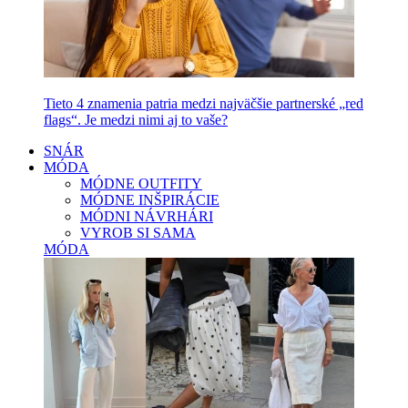
Tieto 4 znamenia patria medzi najväčšie partnerské „red
flags“. Je medzi nimi aj to vaše?
SNÁR
MÓDA
MÓDNE OUTFITY
MÓDNE INŠPIRÁCIE
MÓDNI NÁVRHÁRI
VYROB SI SAMA
MÓDA