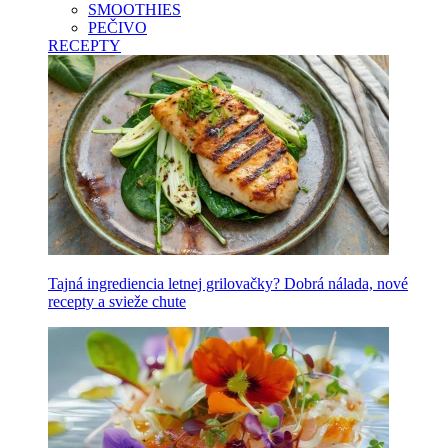
SMOOTHIES
PEČIVO
RECEPTY
Tajná ingrediencia letnej grilovačky? Dobrá nálada, nové
recepty a svieže chute