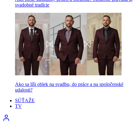
svadobné tradície
Ako sa líši oblek na svadbu, do práce a na spoločenské
udalosti?
SÚŤAŽE
TV