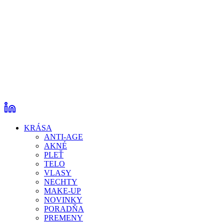
KRÁSA
ANTI-AGE
AKNÉ
PLEŤ
TELO
VLASY
NECHTY
MAKE-UP
NOVINKY
PORADŇA
PREMENY