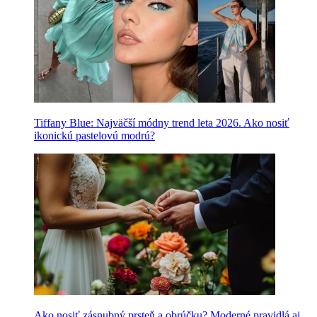
Tiffany Blue: Najväčší módny trend leta 2026. Ako nosiť
ikonickú pastelovú modrú?
Ako nosiť zásnubný prsteň a obrúčku? Moderné pravidlá aj