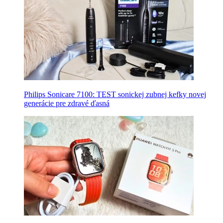
Philips Sonicare 7100: TEST sonickej zubnej kefky novej
generácie pre zdravé ďasná