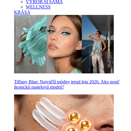
VYROB SI SAMA
WELLNESS
KRÁSA
Tiffany Blue: Najväčší módny trend leta 2026. Ako nosiť
ikonickú pastelovú modrú?