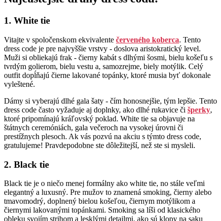
1. White tie
Vitajte v spoločenskom ekvivalente
červeného koberca
. Tento
dress code je pre najvyššie vrstvy - doslova aristokratický level.
Muži si obliekajú frak - čierny kabát s dlhými šosmi, bielu košeľu s
tvrdým golierom, bielu vestu a, samozrejme, biely motýlik. Celý
outfit dopĺňajú čierne lakované topánky, ktoré musia byť dokonale
vyleštené.
Dámy si vyberajú dlhé gala šaty - čím honosnejšie, tým lepšie. Tento
dress code často vyžaduje aj doplnky, ako dlhé rukavice či
šperky
,
ktoré pripomínajú kráľovský poklad. White tie sa objavuje na
štátnych ceremóniách, gala večeroch na vysokej úrovni či
prestížnych plesoch. Ak vás pozvú na akciu s týmto dress code,
gratulujeme! Pravdepodobne ste dôležitejší, než ste si mysleli.
2. Black tie
Black tie je o niečo menej formálny ako white tie, no stále veľmi
elegantný a luxusný. Pre mužov to znamená smoking, čierny alebo
tmavomodrý, doplnený bielou košeľou, čiernym motýlikom a
čiernymi lakovanými topánkami. Smoking sa líši od klasického
obleku svojím strihom a lesklými detailmi, ako sú klopy na saku