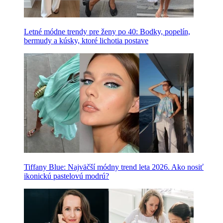
Letné módne trendy pre ženy po 40: Bodky, popelín,
bermudy a kúsky, ktoré lichotia postave
Tiffany Blue: Najväčší módny trend leta 2026. Ako nosiť
ikonickú pastelovú modrú?