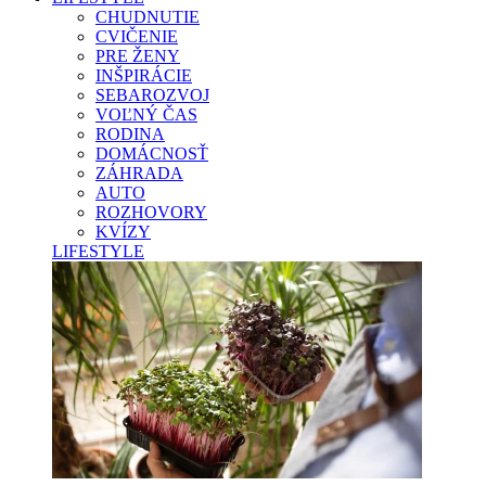
CHUDNUTIE
CVIČENIE
PRE ŽENY
INŠPIRÁCIE
SEBAROZVOJ
VOĽNÝ ČAS
RODINA
DOMÁCNOSŤ
ZÁHRADA
AUTO
ROZHOVORY
KVÍZY
LIFESTYLE