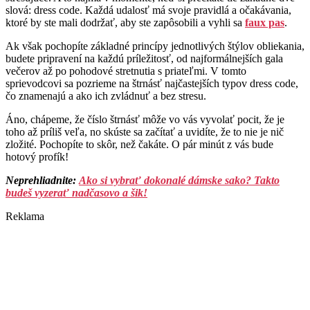
slová: dress code. Každá udalosť má svoje pravidlá a očakávania,
ktoré by ste mali dodržať, aby ste zapôsobili a vyhli sa
faux pas
.
Ak však pochopíte základné princípy jednotlivých štýlov obliekania,
budete pripravení na každú príležitosť, od najformálnejších gala
večerov až po pohodové stretnutia s priateľmi. V tomto
sprievodcovi sa pozrieme na štrnásť najčastejších typov dress code,
čo znamenajú a ako ich zvládnuť a bez stresu.
Áno, chápeme, že číslo štrnásť môže vo vás vyvolať pocit, že je
toho až príliš veľa, no skúste sa začítať a uvidíte, že to nie je nič
zložité. Pochopíte to skôr, než čakáte. O pár minút z vás bude
hotový profík!
Neprehliadnite:
Ako si vybrať dokonalé dámske sako? Takto
budeš vyzerať nadčasovo a šik!
Reklama