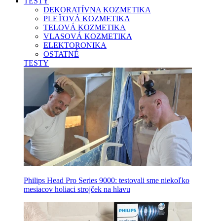
TESTY
DEKORATÍVNA KOZMETIKA
PLEŤOVÁ KOZMETIKA
TELOVÁ KOZMETIKA
VLASOVÁ KOZMETIKA
ELEKTORONIKA
OSTATNÉ
TESTY
Philips Head Pro Series 9000: testovali sme niekoľko
mesiacov holiaci strojček na hlavu