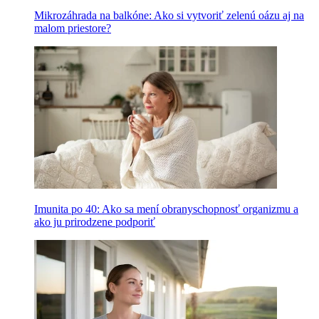
Mikrozáhrada na balkóne: Ako si vytvoriť zelenú oázu aj na
malom priestore?
Imunita po 40: Ako sa mení obranyschopnosť organizmu a
ako ju prirodzene podporiť