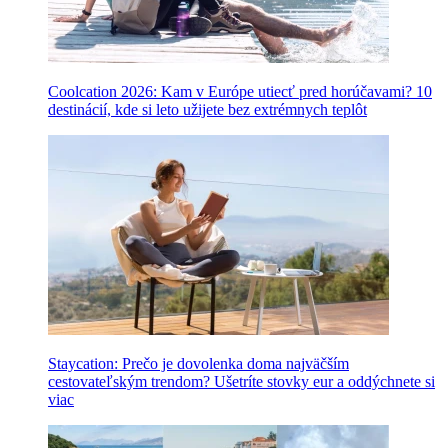
Coolcation 2026: Kam v Európe utiecť pred horúčavami? 10
destinácií, kde si leto užijete bez extrémnych teplôt
Staycation: Prečo je dovolenka doma najväčším
cestovateľským trendom? Ušetríte stovky eur a oddýchnete si
viac