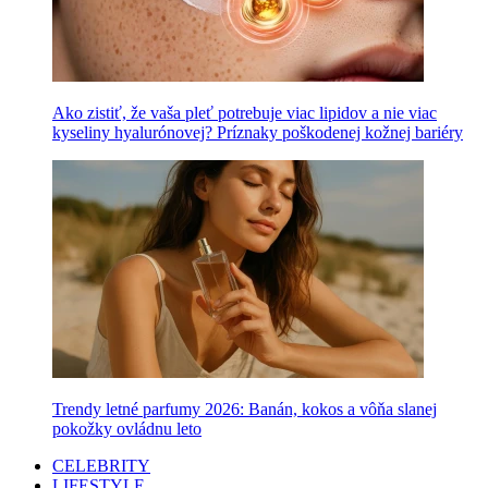
Ako zistiť, že vaša pleť potrebuje viac lipidov a nie viac
kyseliny hyalurónovej? Príznaky poškodenej kožnej bariéry
Trendy letné parfumy 2026: Banán, kokos a vôňa slanej
pokožky ovládnu leto
CELEBRITY
LIFESTYLE