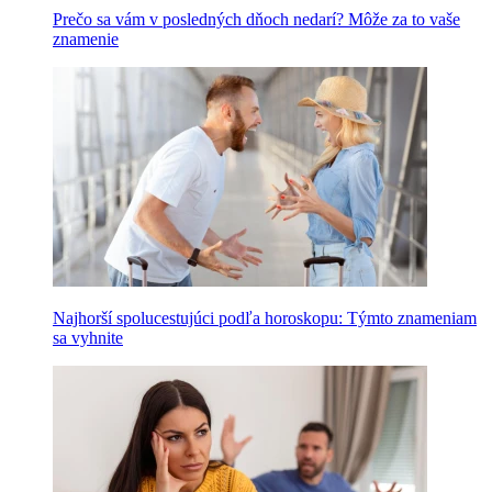
Prečo sa vám v posledných dňoch nedarí? Môže za to vaše
znamenie
Najhorší spolucestujúci podľa horoskopu: Týmto znameniam
sa vyhnite