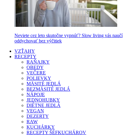
Neviete cez leto skutočne vypnúť? Slow living vás naučí
oddychovať bez výčitiek
VZŤAHY
RECEPTY
RAŇAJKY
OBEDY
VEČERE
POLIEVKY
MÄSITÉ JEDLÁ
BEZMÄSITÉ JEDLÁ
NÁPOJE
JEDNOHUBKY
DIÉTNE JEDLÁ
VEGAN
DEZERTY
RAW
KUCHÁRKY
RECEPTY ŠÉFKUCHÁROV