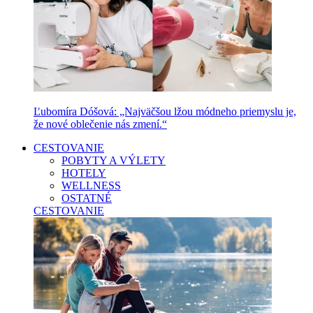
Ľubomíra Dóšová: „Najväčšou lžou módneho priemyslu je,
že nové oblečenie nás zmení.“
CESTOVANIE
POBYTY A VÝLETY
HOTELY
WELLNESS
OSTATNÉ
CESTOVANIE