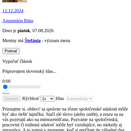
12.12.2024
Annamária Bilas
Dnes je
piatok
, 07.08.2026
Meniny má
Štefánia
- význam mena
Prehrať
Vypočuť článok
Pripravujem slovenský hlas...
0:00
--:--
Rýchlosť
Hlas
Zastaviť
Priznajme si, obliecť sa správne na rôzne spoločenské udalosti môže
byť ako riešiť tajničku. Stačí zlé slovo (alebo outfit), a zrazu sa na
vás pozerajú ako na mimozemšťana. Pozvanie na spoločenskú,
pracovnú či rodinnú udalosť môže byť vzrušujúce, no niekedy aj
stresujúce. A to najmä v momente, keď si prečítate tie záhadné dve