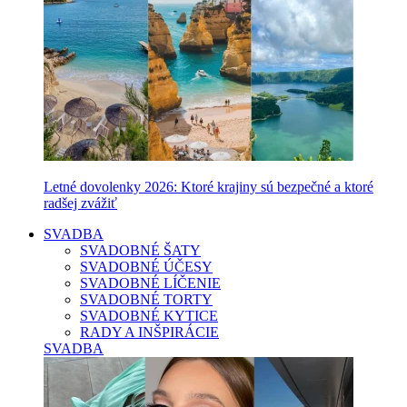
Letné dovolenky 2026: Ktoré krajiny sú bezpečné a ktoré
radšej zvážiť
SVADBA
SVADOBNÉ ŠATY
SVADOBNÉ ÚČESY
SVADOBNÉ LÍČENIE
SVADOBNÉ TORTY
SVADOBNÉ KYTICE
RADY A INŠPIRÁCIE
SVADBA