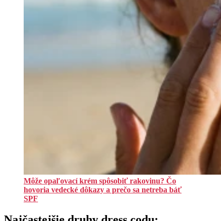
Môže opaľovací krém spôsobiť rakovinu? Čo
hovoria vedecké dôkazy a prečo sa netreba báť
SPF
Najčastejšie druhy dress codu: