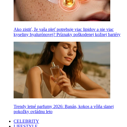
Ako zistiť, že vaša pleť potrebuje viac lipidov a nie viac
kyseliny hyalurónovej? Príznaky poškodenej kožnej bariéry
Trendy letné parfumy 2026: Banán, kokos a vôňa slanej
pokožky ovládnu leto
CELEBRITY
LIFESTYLE