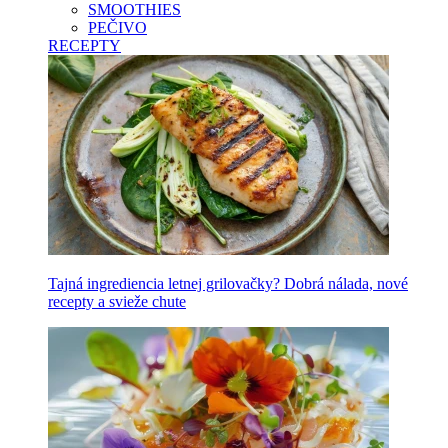
SMOOTHIES
PEČIVO
RECEPTY
Tajná ingrediencia letnej grilovačky? Dobrá nálada, nové
recepty a svieže chute