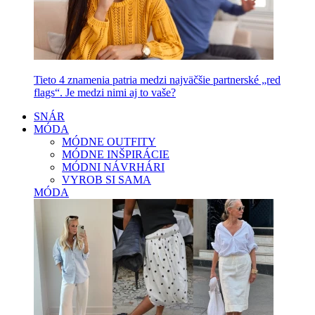
Tieto 4 znamenia patria medzi najväčšie partnerské „red
flags“. Je medzi nimi aj to vaše?
SNÁR
MÓDA
MÓDNE OUTFITY
MÓDNE INŠPIRÁCIE
MÓDNI NÁVRHÁRI
VYROB SI SAMA
MÓDA