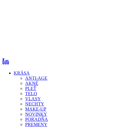
KRÁSA
ANTI-AGE
AKNÉ
PLEŤ
TELO
VLASY
NECHTY
MAKE-UP
NOVINKY
PORADŇA
PREMENY