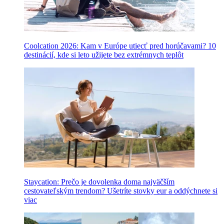
Coolcation 2026: Kam v Európe utiecť pred horúčavami? 10
destinácií, kde si leto užijete bez extrémnych teplôt
Staycation: Prečo je dovolenka doma najväčším
cestovateľským trendom? Ušetríte stovky eur a oddýchnete si
viac