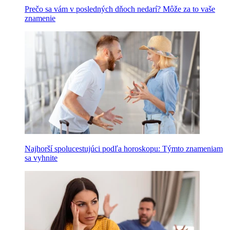
Prečo sa vám v posledných dňoch nedarí? Môže za to vaše
znamenie
Najhorší spolucestujúci podľa horoskopu: Týmto znameniam
sa vyhnite