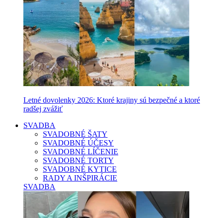
Letné dovolenky 2026: Ktoré krajiny sú bezpečné a ktoré
radšej zvážiť
SVADBA
SVADOBNÉ ŠATY
SVADOBNÉ ÚČESY
SVADOBNÉ LÍČENIE
SVADOBNÉ TORTY
SVADOBNÉ KYTICE
RADY A INŠPIRÁCIE
SVADBA