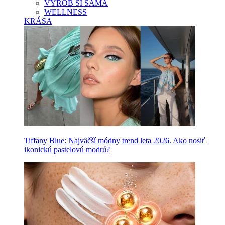
VYROB SI SAMA
WELLNESS
KRÁSA
Tiffany Blue: Najväčší módny trend leta 2026. Ako nosiť
ikonickú pastelovú modrú?