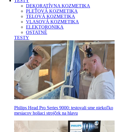
TESTY
DEKORATÍVNA KOZMETIKA
PLEŤOVÁ KOZMETIKA
TELOVÁ KOZMETIKA
VLASOVÁ KOZMETIKA
ELEKTORONIKA
OSTATNÉ
TESTY
Philips Head Pro Series 9000: testovali sme niekoľko
mesiacov holiaci strojček na hlavu