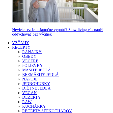
Neviete cez leto skutočne vypnúť? Slow living vás naučí
oddychovať bez výčitiek
VZŤAHY
RECEPTY
RAŇAJKY
OBEDY
VEČERE
POLIEVKY
MÄSITÉ JEDLÁ
BEZMÄSITÉ JEDLÁ
NÁPOJE
JEDNOHUBKY
DIÉTNE JEDLÁ
VEGAN
DEZERTY
RAW
KUCHÁRKY
RECEPTY ŠÉFKUCHÁROV