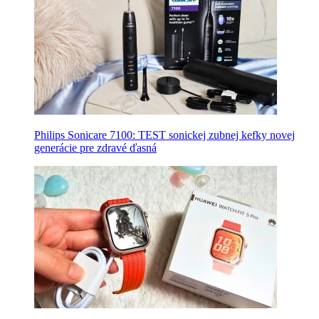
Philips Sonicare 7100: TEST sonickej zubnej kefky novej
generácie pre zdravé ďasná