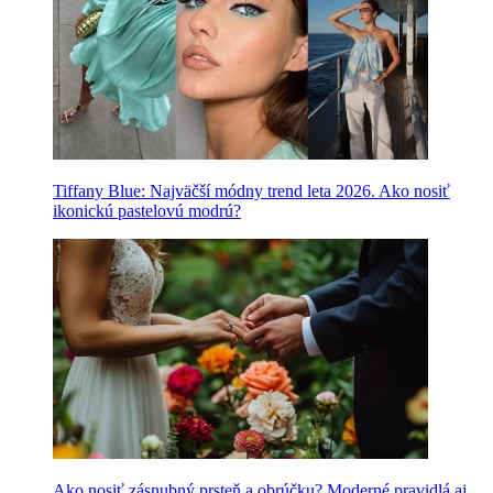
Tiffany Blue: Najväčší módny trend leta 2026. Ako nosiť
ikonickú pastelovú modrú?
Ako nosiť zásnubný prsteň a obrúčku? Moderné pravidlá aj