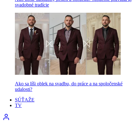
svadobné tradície
Ako sa líši oblek na svadbu, do práce a na spoločenské
udalosti?
SÚŤAŽE
TV