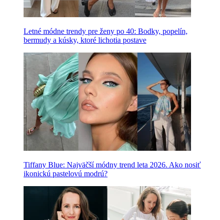
Letné módne trendy pre ženy po 40: Bodky, popelín,
bermudy a kúsky, ktoré lichotia postave
Tiffany Blue: Najväčší módny trend leta 2026. Ako nosiť
ikonickú pastelovú modrú?