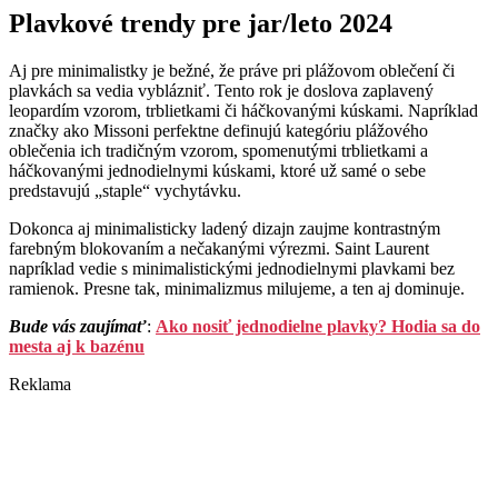
Plavkové trendy pre jar/leto 2024
Aj pre minimalistky je bežné, že práve pri plážovom oblečení či
plavkách sa vedia vyblázniť. Tento rok je doslova zaplavený
leopardím vzorom, trblietkami či háčkovanými kúskami. Napríklad
značky ako Missoni perfektne definujú kategóriu plážového
oblečenia ich tradičným vzorom, spomenutými trblietkami a
háčkovanými jednodielnymi kúskami, ktoré už samé o sebe
predstavujú „staple“ vychytávku.
Dokonca aj minimalisticky ladený dizajn zaujme kontrastným
farebným blokovaním a nečakanými výrezmi. Saint Laurent
napríklad vedie s minimalistickými jednodielnymi plavkami bez
ramienok. Presne tak, minimalizmus milujeme, a ten aj dominuje.
Bude vás zaujímať
:
Ako nosiť jednodielne plavky? Hodia sa do
mesta aj k bazénu
Reklama