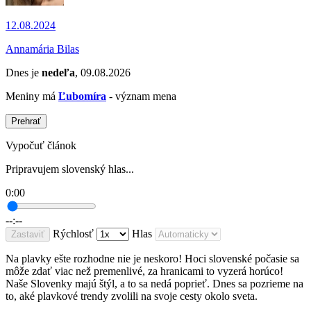
12.08.2024
Annamária Bilas
Dnes je
nedeľa
, 09.08.2026
Meniny má
Ľubomíra
- význam mena
Prehrať
Vypočuť článok
Pripravujem slovenský hlas...
0:00
--:--
Rýchlosť
Hlas
Zastaviť
Na plavky ešte rozhodne nie je neskoro! Hoci slovenské počasie sa
môže zdať viac než premenlivé, za hranicami to vyzerá horúco!
Naše Slovenky majú štýl, a to sa nedá poprieť. Dnes sa pozrieme na
to, aké plavkové trendy zvolili na svoje cesty okolo sveta.