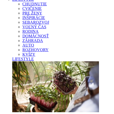
CHUDNUTIE
CVIČENIE
PRE ŽENY
INŠPIRÁCIE
SEBAROZVOJ
VOĽNÝ ČAS
RODINA
DOMÁCNOSŤ
ZÁHRADA
AUTO
ROZHOVORY
KVÍZY
LIFESTYLE