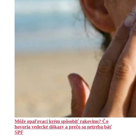
Môže opaľovací krém spôsobiť rakovinu? Čo
hovoria vedecké dôkazy a prečo sa netreba báť
SPF