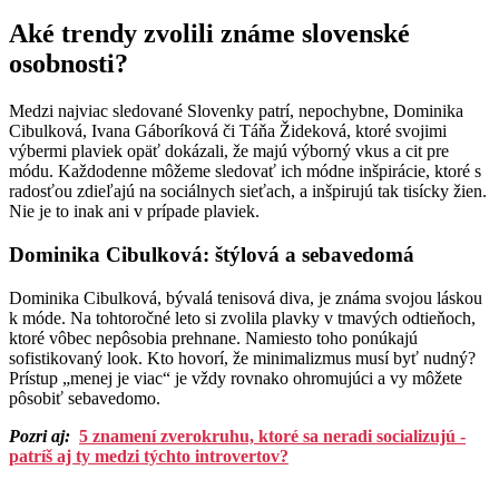
Aké trendy zvolili známe slovenské
osobnosti?
Medzi najviac sledované Slovenky patrí, nepochybne, Dominika
Cibulková, Ivana Gáboríková či Táňa Žideková, ktoré svojimi
výbermi plaviek opäť dokázali, že majú výborný vkus a cit pre
módu. Každodenne môžeme sledovať ich módne inšpirácie, ktoré s
radosťou zdieľajú na sociálnych sieťach, a inšpirujú tak tisícky žien.
Nie je to inak ani v prípade plaviek.
Dominika Cibulková: štýlová a sebavedomá
Dominika Cibulková, bývalá tenisová diva, je známa svojou láskou
k móde. Na tohtoročné leto si zvolila plavky v tmavých odtieňoch,
ktoré vôbec nepôsobia prehnane. Namiesto toho ponúkajú
sofistikovaný look. Kto hovorí, že minimalizmus musí byť nudný?
Prístup „menej je viac“ je vždy rovnako ohromujúci a vy môžete
pôsobiť sebavedomo.
Pozri aj:
5 znamení zverokruhu, ktoré sa neradi socializujú -
patríš aj ty medzi týchto introvertov?