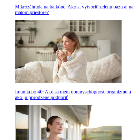
Mikrozáhrada na balkóne: Ako si vytvoriť zelenú oázu aj na
malom priestore?
Imunita po 40: Ako sa mení obranyschopnosť organizmu a
ako ju prirodzene podporiť