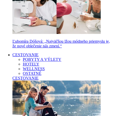
Ľubomíra Dóšová: „Najväčšou lžou módneho priemyslu je,
že nové oblečenie nás zmení.“
CESTOVANIE
POBYTY A VÝLETY
HOTELY
WELLNESS
OSTATNÉ
CESTOVANIE