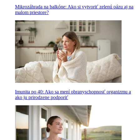
Mikrozáhrada na balkóne: Ako si vytvoriť zelenú oázu aj na
malom priestore?
Imunita po 40: Ako sa mení obranyschopnosť organizmu a
ako ju prirodzene podporiť