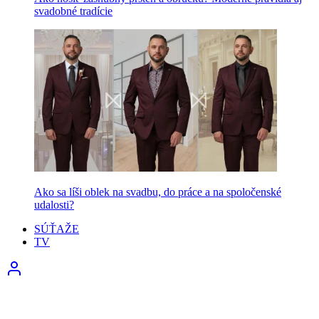
svadobné tradície
Ako sa líši oblek na svadbu, do práce a na spoločenské
udalosti?
SÚŤAŽE
TV