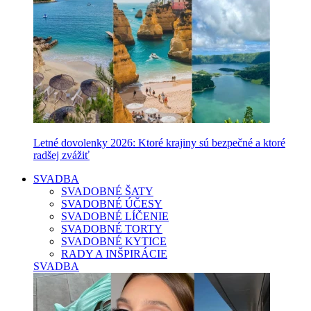
Letné dovolenky 2026: Ktoré krajiny sú bezpečné a ktoré
radšej zvážiť
SVADBA
SVADOBNÉ ŠATY
SVADOBNÉ ÚČESY
SVADOBNÉ LÍČENIE
SVADOBNÉ TORTY
SVADOBNÉ KYTICE
RADY A INŠPIRÁCIE
SVADBA