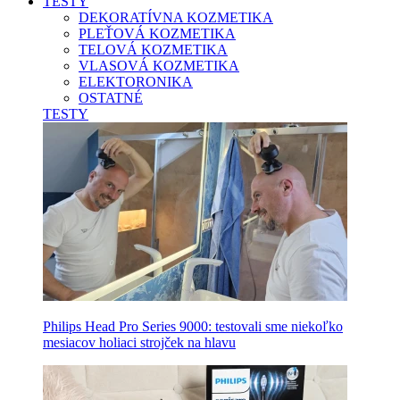
TESTY
DEKORATÍVNA KOZMETIKA
PLEŤOVÁ KOZMETIKA
TELOVÁ KOZMETIKA
VLASOVÁ KOZMETIKA
ELEKTORONIKA
OSTATNÉ
TESTY
Philips Head Pro Series 9000: testovali sme niekoľko
mesiacov holiaci strojček na hlavu