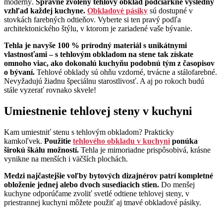
moderný.
Správne zvolený tehlový obklad podčiarkne výsledný
vzhľad každej kuchyne.
Obkladové pásiky
sú dostupné v
stovkách farebných odtieňov. Vyberte si ten pravý podľa
architektonického štýlu, v ktorom je zariadené vaše bývanie.
Tehla je navyše 100 % prírodný materiál s unikátnymi
vlastnosťami – s tehlovým obkladom na stene tak získate
omnoho viac, ako dokonalú kuchyňu podobnú tým z
časopisov
o bývaní.
Tehlové obklady sú ohňu vzdorné, trvácne a stálofarebné.
Nevyžadujú žiadnu špeciálnu starostlivosť. A aj po rokoch budú
stále vyzerať rovnako skvele!
Umiestnenie tehlovej steny v kuchyni
Kam umiestniť stenu s tehlovým obkladom? Prakticky
kamkoľvek.
Použitie
tehlového obkladu v kuchyni
ponúka
širokú škálu možností.
Tehla je mimoriadne prispôsobivá, krásne
vynikne na menších i väčších plochách.
Medzi najčastejšie voľby bytových dizajnérov patrí kompletné
obloženie jednej alebo dvoch susediacich stien.
Do menšej
kuchyne odporúčame zvoliť svetlé odtiene tehlovej steny, v
priestrannej kuchyni môžete použiť aj tmavé obkladové pásiky.