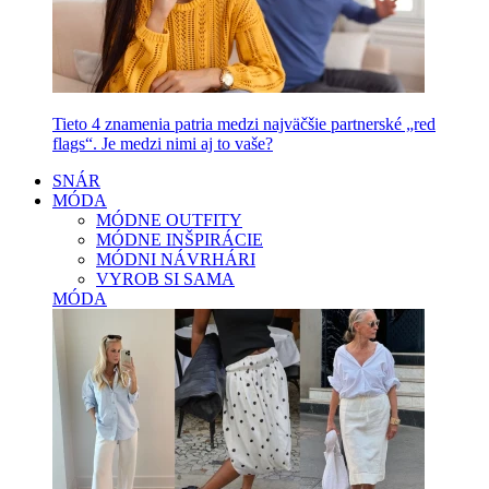
Tieto 4 znamenia patria medzi najväčšie partnerské „red
flags“. Je medzi nimi aj to vaše?
SNÁR
MÓDA
MÓDNE OUTFITY
MÓDNE INŠPIRÁCIE
MÓDNI NÁVRHÁRI
VYROB SI SAMA
MÓDA