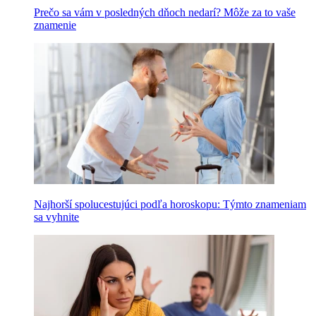
Prečo sa vám v posledných dňoch nedarí? Môže za to vaše
znamenie
Najhorší spolucestujúci podľa horoskopu: Týmto znameniam
sa vyhnite