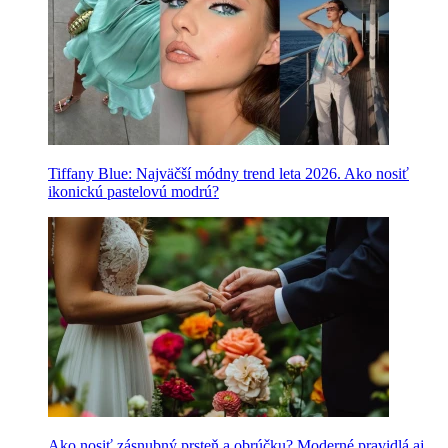
Tiffany Blue: Najväčší módny trend leta 2026. Ako nosiť
ikonickú pastelovú modrú?
Ako nosiť zásnubný prsteň a obrúčku? Moderné pravidlá aj