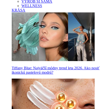
VYROB SI SAMA
WELLNESS
KRÁSA
Tiffany Blue: Najväčší módny trend leta 2026. Ako nosiť
ikonickú pastelovú modrú?