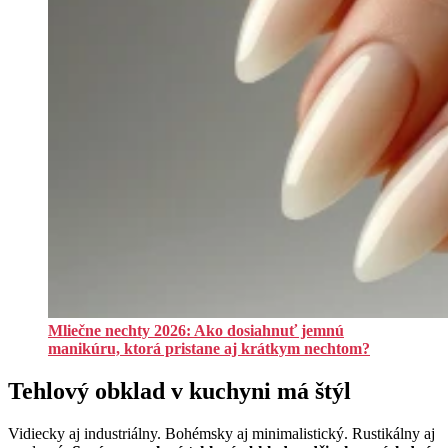
Mliečne nechty 2026: Ako dosiahnuť jemnú
manikúru, ktorá pristane aj krátkym nechtom?
Tehlový obklad v kuchyni má štýl
Vidiecky aj industriálny. Bohémsky aj minimalistický. Rustikálny aj