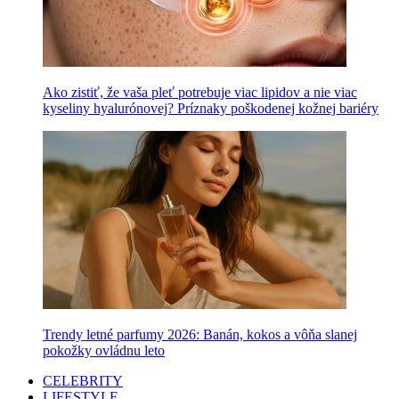
Ako zistiť, že vaša pleť potrebuje viac lipidov a nie viac
kyseliny hyalurónovej? Príznaky poškodenej kožnej bariéry
Trendy letné parfumy 2026: Banán, kokos a vôňa slanej
pokožky ovládnu leto
CELEBRITY
LIFESTYLE