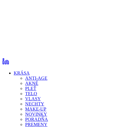
KRÁSA
ANTI-AGE
AKNÉ
PLEŤ
TELO
VLASY
NECHTY
MAKE-UP
NOVINKY
PORADŇA
PREMENY