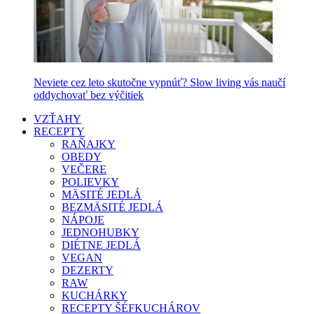
Neviete cez leto skutočne vypnúť? Slow living vás naučí
oddychovať bez výčitiek
VZŤAHY
RECEPTY
RAŇAJKY
OBEDY
VEČERE
POLIEVKY
MÄSITÉ JEDLÁ
BEZMÄSITÉ JEDLÁ
NÁPOJE
JEDNOHUBKY
DIÉTNE JEDLÁ
VEGAN
DEZERTY
RAW
KUCHÁRKY
RECEPTY ŠÉFKUCHÁROV