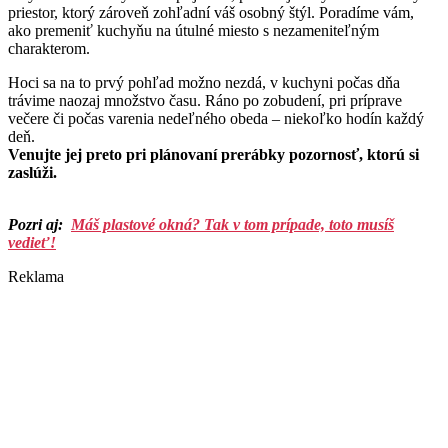
priestor, ktorý zároveň zohľadní váš osobný štýl. Poradíme vám,
ako premeniť kuchyňu na útulné miesto s nezameniteľným
charakterom.
Hoci sa na to prvý pohľad možno nezdá, v kuchyni počas dňa
trávime naozaj množstvo času. Ráno po zobudení, pri príprave
večere či počas varenia nedeľného obeda – niekoľko hodín každý
deň.
Venujte jej preto pri plánovaní prerábky pozornosť, ktorú si
zaslúži.
Pozri aj:
Máš plastové okná? Tak v tom prípade, toto musíš
vedieť!
Reklama