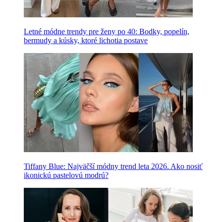
Letné módne trendy pre ženy po 40: Bodky, popelín,
bermudy a kúsky, ktoré lichotia postave
Tiffany Blue: Najväčší módny trend leta 2026. Ako nosiť
ikonickú pastelovú modrú?