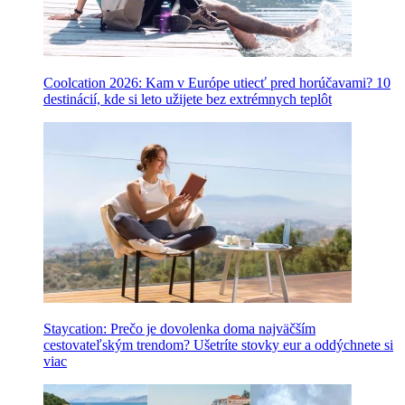
Coolcation 2026: Kam v Európe utiecť pred horúčavami? 10
destinácií, kde si leto užijete bez extrémnych teplôt
Staycation: Prečo je dovolenka doma najväčším
cestovateľským trendom? Ušetríte stovky eur a oddýchnete si
viac