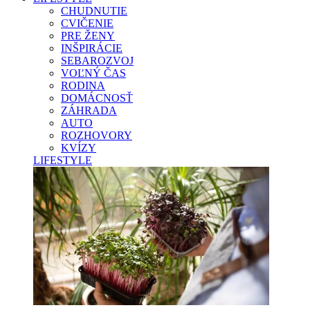
CHUDNUTIE
CVIČENIE
PRE ŽENY
INŠPIRÁCIE
SEBAROZVOJ
VOĽNÝ ČAS
RODINA
DOMÁCNOSŤ
ZÁHRADA
AUTO
ROZHOVORY
KVÍZY
LIFESTYLE