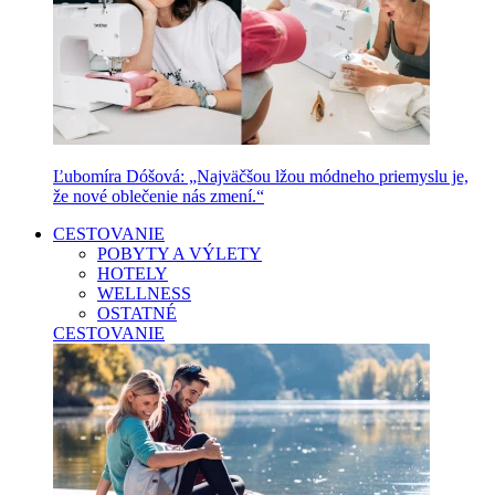
Ľubomíra Dóšová: „Najväčšou lžou módneho priemyslu je,
že nové oblečenie nás zmení.“
CESTOVANIE
POBYTY A VÝLETY
HOTELY
WELLNESS
OSTATNÉ
CESTOVANIE