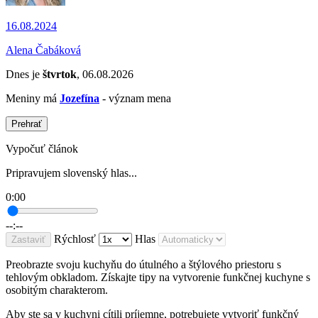
16.08.2024
Alena Čabáková
Dnes je
štvrtok
, 06.08.2026
Meniny má
Jozefína
- význam mena
Prehrať
Vypočuť článok
Pripravujem slovenský hlas...
0:00
--:--
Rýchlosť
Hlas
Zastaviť
Preobrazte svoju kuchyňu do útulného a štýlového priestoru s
tehlovým obkladom. Získajte tipy na vytvorenie funkčnej kuchyne s
osobitým charakterom.
Aby ste sa v kuchyni cítili príjemne, potrebujete vytvoriť funkčný