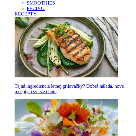
SMOOTHIES
PEČIVO
RECEPTY
Tajná ingrediencia letnej grilovačky? Dobrá nálada, nové
recepty a svieže chute