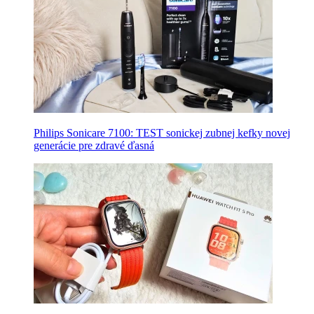
Philips Sonicare 7100: TEST sonickej zubnej kefky novej
generácie pre zdravé ďasná