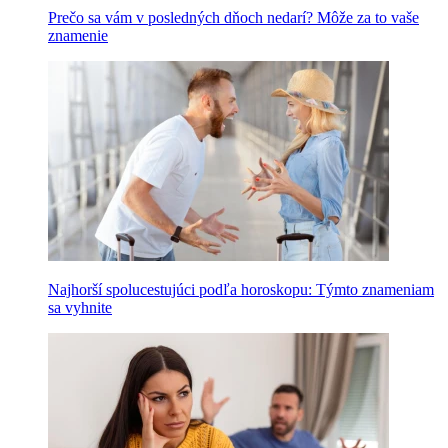
Prečo sa vám v posledných dňoch nedarí? Môže za to vaše
znamenie
Najhorší spolucestujúci podľa horoskopu: Týmto znameniam
sa vyhnite