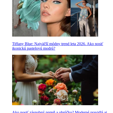
Tiffany Blue: Najväčší módny trend leta 2026. Ako nosiť
ikonickú pastelovú modrú?
Ako nosiť zásnubný prsteň a obrúčku? Moderné pravidlá aj