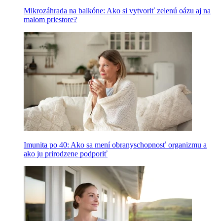
Mikrozáhrada na balkóne: Ako si vytvoriť zelenú oázu aj na
malom priestore?
Imunita po 40: Ako sa mení obranyschopnosť organizmu a
ako ju prirodzene podporiť