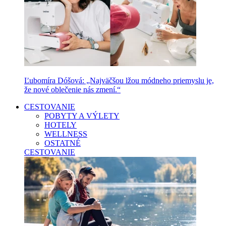
Ľubomíra Dóšová: „Najväčšou lžou módneho priemyslu je,
že nové oblečenie nás zmení.“
CESTOVANIE
POBYTY A VÝLETY
HOTELY
WELLNESS
OSTATNÉ
CESTOVANIE