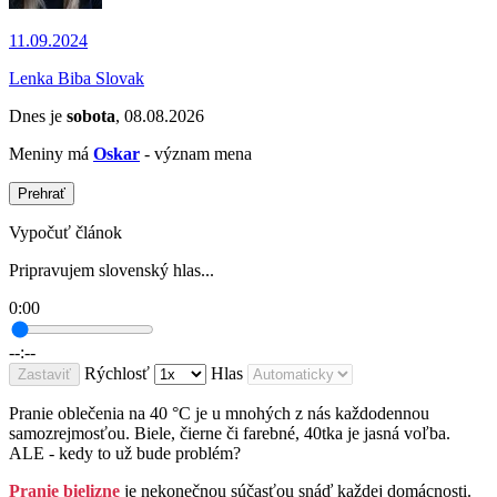
11.09.2024
Lenka Biba Slovak
Dnes je
sobota
, 08.08.2026
Meniny má
Oskar
- význam mena
Prehrať
Vypočuť článok
Pripravujem slovenský hlas...
0:00
--:--
Rýchlosť
Hlas
Zastaviť
Pranie oblečenia na 40 °C je u mnohých z nás každodennou
samozrejmosťou. Biele, čierne či farebné, 40tka je jasná voľba.
ALE - kedy to už bude problém?
Pranie bielizne
je nekonečnou súčasťou snáď každej domácnosti.