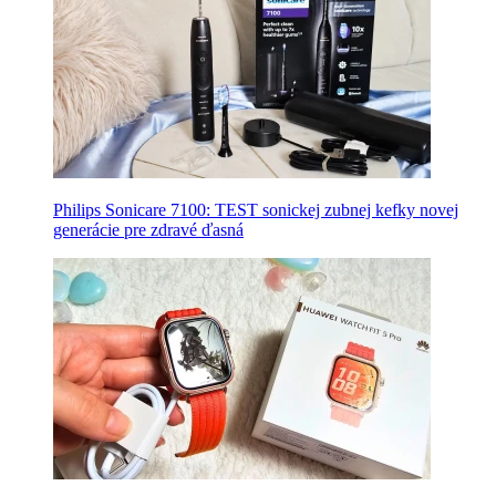
Philips Sonicare 7100: TEST sonickej zubnej kefky novej
generácie pre zdravé ďasná