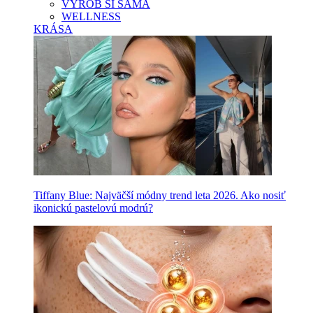
VYROB SI SAMA
WELLNESS
KRÁSA
Tiffany Blue: Najväčší módny trend leta 2026. Ako nosiť
ikonickú pastelovú modrú?