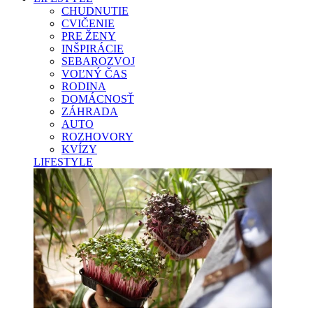
CHUDNUTIE
CVIČENIE
PRE ŽENY
INŠPIRÁCIE
SEBAROZVOJ
VOĽNÝ ČAS
RODINA
DOMÁCNOSŤ
ZÁHRADA
AUTO
ROZHOVORY
KVÍZY
LIFESTYLE