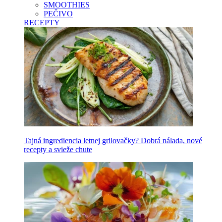
SMOOTHIES
PEČIVO
RECEPTY
Tajná ingrediencia letnej grilovačky? Dobrá nálada, nové
recepty a svieže chute