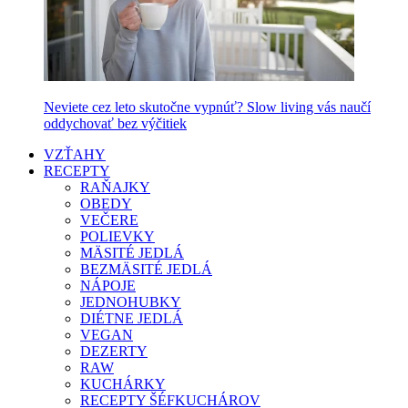
Neviete cez leto skutočne vypnúť? Slow living vás naučí
oddychovať bez výčitiek
VZŤAHY
RECEPTY
RAŇAJKY
OBEDY
VEČERE
POLIEVKY
MÄSITÉ JEDLÁ
BEZMÄSITÉ JEDLÁ
NÁPOJE
JEDNOHUBKY
DIÉTNE JEDLÁ
VEGAN
DEZERTY
RAW
KUCHÁRKY
RECEPTY ŠÉFKUCHÁROV