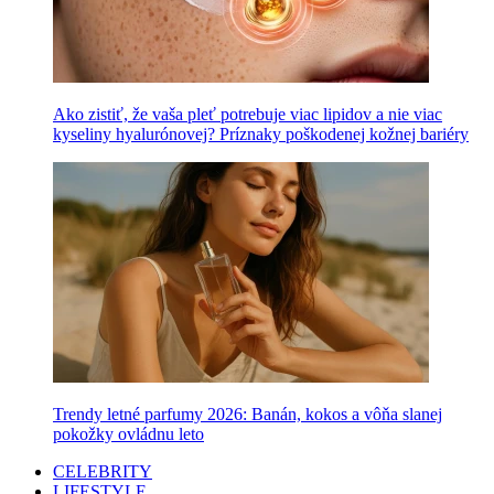
Ako zistiť, že vaša pleť potrebuje viac lipidov a nie viac
kyseliny hyalurónovej? Príznaky poškodenej kožnej bariéry
Trendy letné parfumy 2026: Banán, kokos a vôňa slanej
pokožky ovládnu leto
CELEBRITY
LIFESTYLE