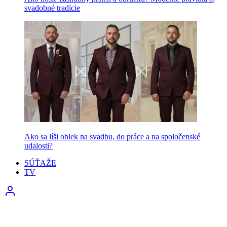
svadobné tradície
Ako sa líši oblek na svadbu, do práce a na spoločenské
udalosti?
SÚŤAŽE
TV