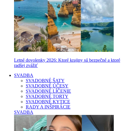
Letné dovolenky 2026: Ktoré krajiny sú bezpečné a ktoré
radšej zvážiť
SVADBA
SVADOBNÉ ŠATY
SVADOBNÉ ÚČESY
SVADOBNÉ LÍČENIE
SVADOBNÉ TORTY
SVADOBNÉ KYTICE
RADY A INŠPIRÁCIE
SVADBA