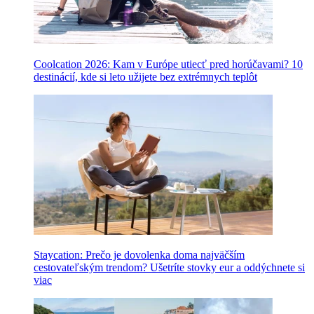
Coolcation 2026: Kam v Európe utiecť pred horúčavami? 10
destinácií, kde si leto užijete bez extrémnych teplôt
Staycation: Prečo je dovolenka doma najväčším
cestovateľským trendom? Ušetríte stovky eur a oddýchnete si
viac