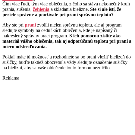
Čím viac ľudí, tým viac oblečenia, z čoho sa stáva nekonečný kruh
prania, sušenia,
žehlenia
a skladania bielizne.
Ste si ale istí, že
periete správne a používate pri praní správnu teplotu?
Aby ste pri
praní
zvolili nielen správnu teplotu, ale aj program,
sledujte symboly na ceduľkách oblečenia, kde je napísaný či
nakreslený správny prací program.
S ich pomocou zistíte ako
materiál vášho oblečenia, tak aj odporúčanú teplotu pri praní a
mieru odstreďovania.
Pokiaľ máte tú možnosť a rozhodnete sa po praní vložiť bielizeň do
sušičky, buďte taktiež obozretní a vždy sledujte označenie sušičky
na bielizni, aby sa vaše oblečenie touto formou nezničilo.
Reklama