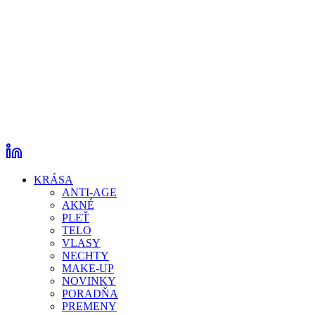
KRÁSA
ANTI-AGE
AKNÉ
PLEŤ
TELO
VLASY
NECHTY
MAKE-UP
NOVINKY
PORADŇA
PREMENY