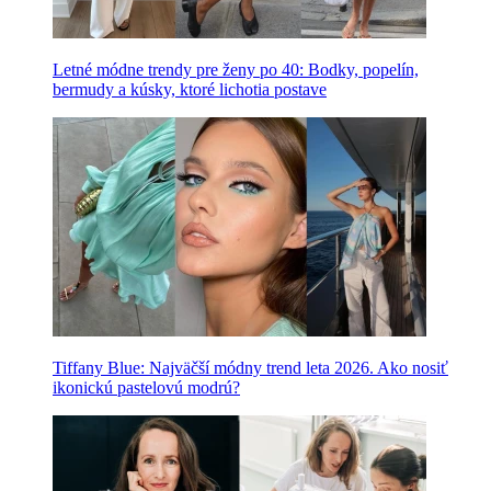
Letné módne trendy pre ženy po 40: Bodky, popelín,
bermudy a kúsky, ktoré lichotia postave
Tiffany Blue: Najväčší módny trend leta 2026. Ako nosiť
ikonickú pastelovú modrú?