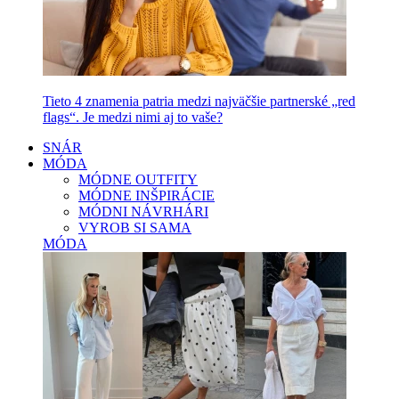
Tieto 4 znamenia patria medzi najväčšie partnerské „red
flags“. Je medzi nimi aj to vaše?
SNÁR
MÓDA
MÓDNE OUTFITY
MÓDNE INŠPIRÁCIE
MÓDNI NÁVRHÁRI
VYROB SI SAMA
MÓDA