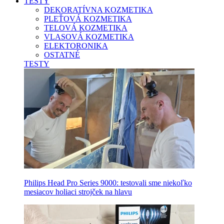
TESTY
DEKORATÍVNA KOZMETIKA
PLEŤOVÁ KOZMETIKA
TELOVÁ KOZMETIKA
VLASOVÁ KOZMETIKA
ELEKTORONIKA
OSTATNÉ
TESTY
Philips Head Pro Series 9000: testovali sme niekoľko
mesiacov holiaci strojček na hlavu