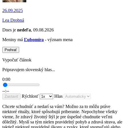
26.09.2025
Lea Drobná
Dnes je
nedeľa
, 09.08.2026
Meniny má
Ľubomíra
- význam mena
Prehrať
Vypočuť článok
Pripravujem slovenský hlas...
0:00
--:--
Rýchlosť
Hlas
Zastaviť
Chcete schudnúť a nedarí sa vám? Možno za to môžu práve
niektoré rituály, ktoré spôsobujú priberanie. Nepochybne všetky
vieme, že zdravý životný štýl je pre úspešné chudnutie veľmi
dôležitý. Myslí sa tým nielen pravidelný pohyb a zdravá strava, ale
taktiež niektoré pravidelné úkony a zvyky, ktoré spomaľujú alebo