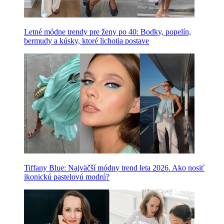
Letné módne trendy pre ženy po 40: Bodky, popelín,
bermudy a kúsky, ktoré lichotia postave
Tiffany Blue: Najväčší módny trend leta 2026. Ako nosiť
ikonickú pastelovú modrú?