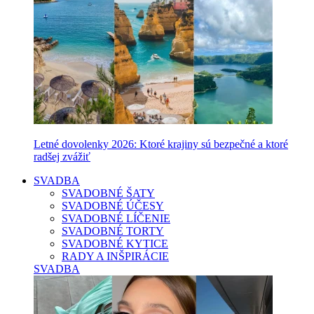
Letné dovolenky 2026: Ktoré krajiny sú bezpečné a ktoré
radšej zvážiť
SVADBA
SVADOBNÉ ŠATY
SVADOBNÉ ÚČESY
SVADOBNÉ LÍČENIE
SVADOBNÉ TORTY
SVADOBNÉ KYTICE
RADY A INŠPIRÁCIE
SVADBA