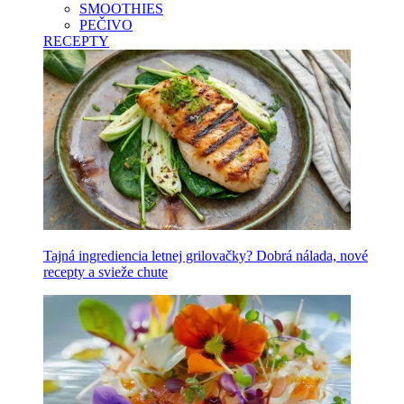
SMOOTHIES
PEČIVO
RECEPTY
Tajná ingrediencia letnej grilovačky? Dobrá nálada, nové
recepty a svieže chute