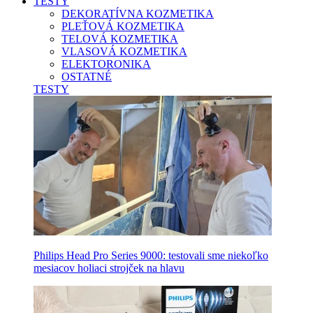
TESTY
DEKORATÍVNA KOZMETIKA
PLEŤOVÁ KOZMETIKA
TELOVÁ KOZMETIKA
VLASOVÁ KOZMETIKA
ELEKTORONIKA
OSTATNÉ
TESTY
Philips Head Pro Series 9000: testovali sme niekoľko
mesiacov holiaci strojček na hlavu