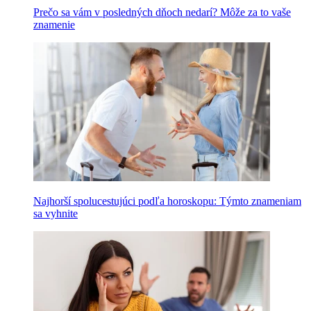
Prečo sa vám v posledných dňoch nedarí? Môže za to vaše
znamenie
Najhorší spolucestujúci podľa horoskopu: Týmto znameniam
sa vyhnite