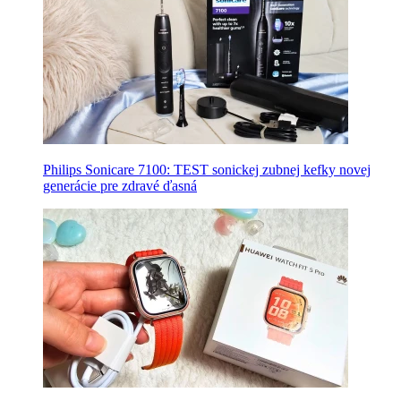
Philips Sonicare 7100: TEST sonickej zubnej kefky novej
generácie pre zdravé ďasná