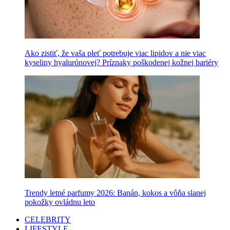
Ako zistiť, že vaša pleť potrebuje viac lipidov a nie viac
kyseliny hyalurónovej? Príznaky poškodenej kožnej bariéry
Trendy letné parfumy 2026: Banán, kokos a vôňa slanej
pokožky ovládnu leto
CELEBRITY
LIFESTYLE