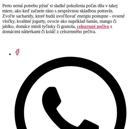
Preto nemá potrebu pýtať si sladké pokušenia počas dňa v takej
miere, ako keď začnete ráno s nesprávnou skladbou potravín.
Zvoľte sacharidy, ktoré budú uvoľňovať energiu postupne - ovsené
vločky, kvalitné jogurty, ovocie ako napríklad banán, mango či
jablko, domáce müsli tyčinky či granola,
celozrnné pečivo
s
domácimi nátierkami či koláč z celozrnného pečiva.