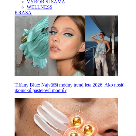
VYROB SI SAMA
WELLNESS
KRÁSA
Tiffany Blue: Najväčší módny trend leta 2026. Ako nosiť
ikonickú pastelovú modrú?