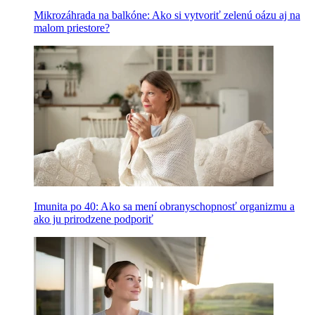
Mikrozáhrada na balkóne: Ako si vytvoriť zelenú oázu aj na
malom priestore?
Imunita po 40: Ako sa mení obranyschopnosť organizmu a
ako ju prirodzene podporiť