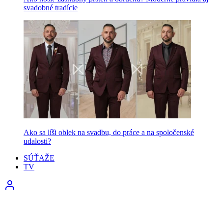
svadobné tradície
Ako sa líši oblek na svadbu, do práce a na spoločenské
udalosti?
SÚŤAŽE
TV