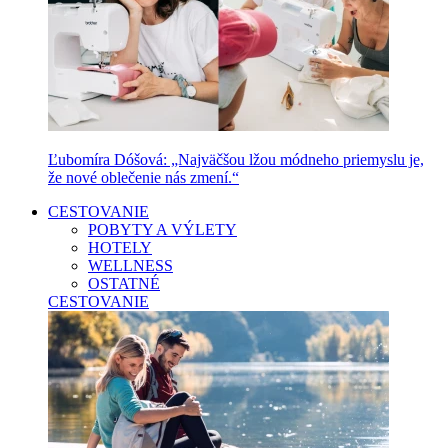
Ľubomíra Dóšová: „Najväčšou lžou módneho priemyslu je,
že nové oblečenie nás zmení.“
CESTOVANIE
POBYTY A VÝLETY
HOTELY
WELLNESS
OSTATNÉ
CESTOVANIE