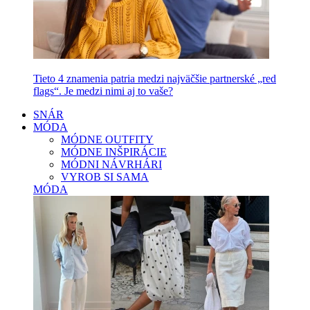
Tieto 4 znamenia patria medzi najväčšie partnerské „red
flags“. Je medzi nimi aj to vaše?
SNÁR
MÓDA
MÓDNE OUTFITY
MÓDNE INŠPIRÁCIE
MÓDNI NÁVRHÁRI
VYROB SI SAMA
MÓDA