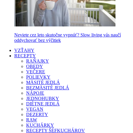
Neviete cez leto skutočne vypnúť? Slow living vás naučí
oddychovať bez výčitiek
VZŤAHY
RECEPTY
RAŇAJKY
OBEDY
VEČERE
POLIEVKY
MÄSITÉ JEDLÁ
BEZMÄSITÉ JEDLÁ
NÁPOJE
JEDNOHUBKY
DIÉTNE JEDLÁ
VEGAN
DEZERTY
RAW
KUCHÁRKY
RECEPTY ŠÉFKUCHÁROV