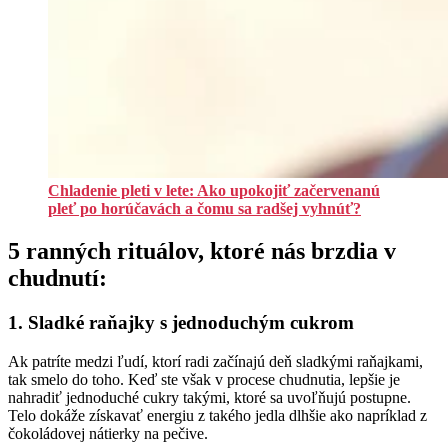
Chladenie pleti v lete: Ako upokojiť začervenanú
pleť po horúčavách a čomu sa radšej vyhnúť?
5 ranných rituálov, ktoré nás brzdia v
chudnutí:
1. Sladké raňajky s jednoduchým cukrom
Ak patríte medzi ľudí, ktorí radi začínajú deň sladkými raňajkami,
tak smelo do toho. Keď ste však v procese chudnutia, lepšie je
nahradiť jednoduché cukry takými, ktoré sa uvoľňujú postupne.
Telo dokáže získavať energiu z takého jedla dlhšie ako napríklad z
čokoládovej nátierky na pečive.