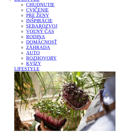
CHUDNUTIE
CVIČENIE
PRE ŽENY
INŠPIRÁCIE
SEBAROZVOJ
VOĽNÝ ČAS
RODINA
DOMÁCNOSŤ
ZÁHRADA
AUTO
ROZHOVORY
KVÍZY
LIFESTYLE