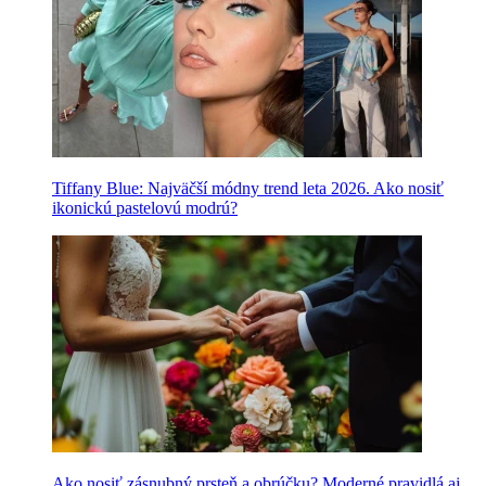
Tiffany Blue: Najväčší módny trend leta 2026. Ako nosiť
ikonickú pastelovú modrú?
Ako nosiť zásnubný prsteň a obrúčku? Moderné pravidlá aj