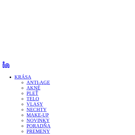
KRÁSA
ANTI-AGE
AKNÉ
PLEŤ
TELO
VLASY
NECHTY
MAKE-UP
NOVINKY
PORADŇA
PREMENY