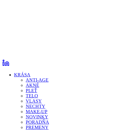
KRÁSA
ANTI-AGE
AKNÉ
PLEŤ
TELO
VLASY
NECHTY
MAKE-UP
NOVINKY
PORADŇA
PREMENY