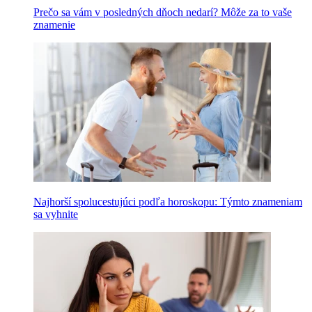
Prečo sa vám v posledných dňoch nedarí? Môže za to vaše
znamenie
Najhorší spolucestujúci podľa horoskopu: Týmto znameniam
sa vyhnite