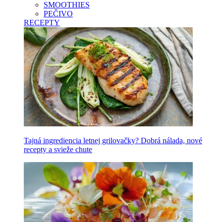
SMOOTHIES
PEČIVO
RECEPTY
Tajná ingrediencia letnej grilovačky? Dobrá nálada, nové
recepty a svieže chute