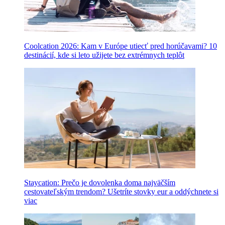
Coolcation 2026: Kam v Európe utiecť pred horúčavami? 10
destinácií, kde si leto užijete bez extrémnych teplôt
Staycation: Prečo je dovolenka doma najväčším
cestovateľským trendom? Ušetríte stovky eur a oddýchnete si
viac