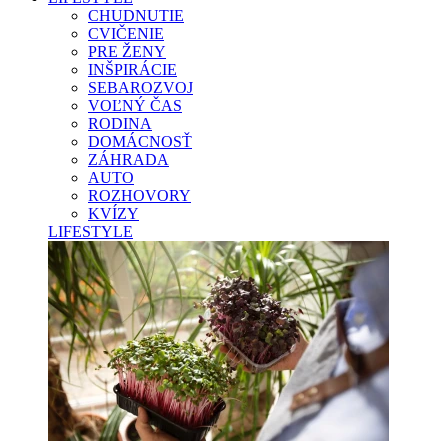
CHUDNUTIE
CVIČENIE
PRE ŽENY
INŠPIRÁCIE
SEBAROZVOJ
VOĽNÝ ČAS
RODINA
DOMÁCNOSŤ
ZÁHRADA
AUTO
ROZHOVORY
KVÍZY
LIFESTYLE