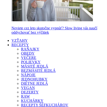
Neviete cez leto skutočne vypnúť? Slow living vás naučí
oddychovať bez výčitiek
VZŤAHY
RECEPTY
RAŇAJKY
OBEDY
VEČERE
POLIEVKY
MÄSITÉ JEDLÁ
BEZMÄSITÉ JEDLÁ
NÁPOJE
JEDNOHUBKY
DIÉTNE JEDLÁ
VEGAN
DEZERTY
RAW
KUCHÁRKY
RECEPTY ŠÉFKUCHÁROV