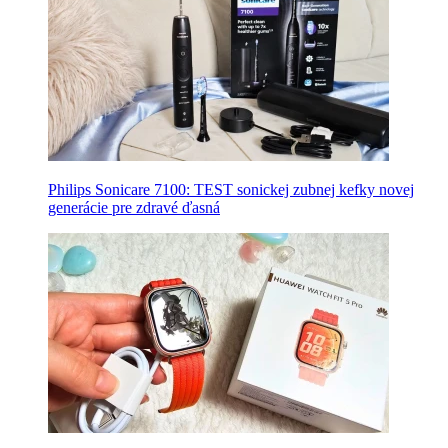
Philips Sonicare 7100: TEST sonickej zubnej kefky novej
generácie pre zdravé ďasná