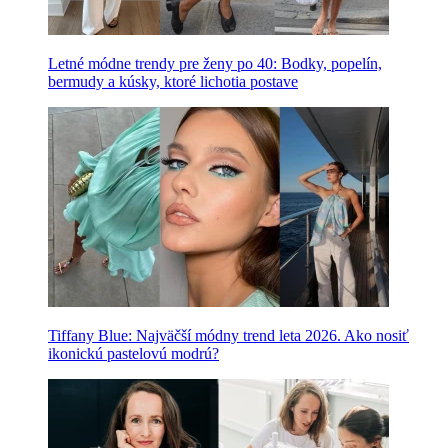
Letné módne trendy pre ženy po 40: Bodky, popelín,
bermudy a kúsky, ktoré lichotia postave
Tiffany Blue: Najväčší módny trend leta 2026. Ako nosiť
ikonickú pastelovú modrú?