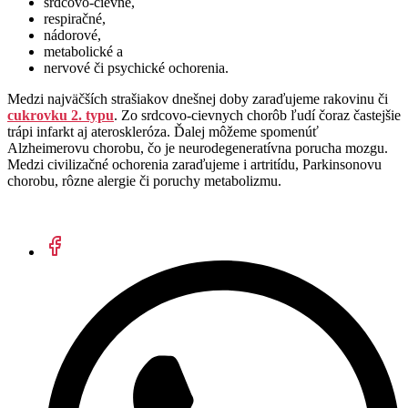
srdcovo-cievne,
respiračné,
nádorové,
metabolické a
nervové či psychické ochorenia.
Medzi najväčších strašiakov dnešnej doby zaraďujeme rakovinu či
cukrovku 2. typu
. Zo srdcovo-cievnych chorôb ľudí čoraz častejšie
trápi infarkt aj ateroskleróza. Ďalej môžeme spomenúť
Alzheimerovu chorobu, čo je neurodegeneratívna porucha mozgu.
Medzi civilizačné ochorenia zaraďujeme i artritídu, Parkinsonovu
chorobu, rôzne alergie či poruchy metabolizmu.