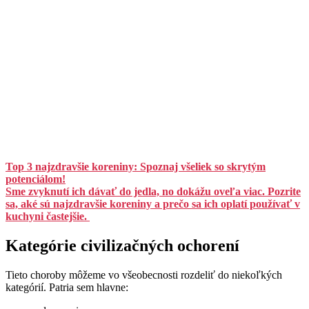
Top 3 najzdravšie koreniny: Spoznaj všeliek so skrytým
potenciálom!
Sme zvyknutí ich dávať do jedla, no dokážu oveľa viac. Pozrite
sa, aké sú najzdravšie koreniny a prečo sa ich oplatí používať v
kuchyni častejšie. ​
Kategórie civilizačných ochorení
Tieto choroby môžeme vo všeobecnosti rozdeliť do niekoľkých
kategórií. Patria sem hlavne: