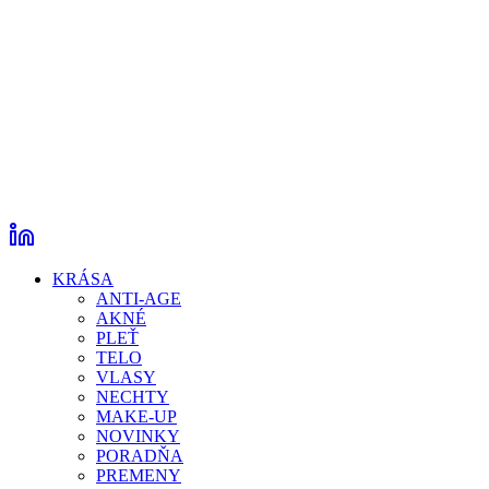
KRÁSA
ANTI-AGE
AKNÉ
PLEŤ
TELO
VLASY
NECHTY
MAKE-UP
NOVINKY
PORADŇA
PREMENY