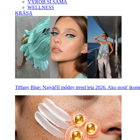
VYROB SI SAMA
WELLNESS
KRÁSA
Tiffany Blue: Najväčší módny trend leta 2026. Ako nosiť ikon