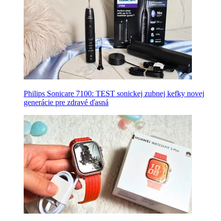
Philips Sonicare 7100: TEST sonickej zubnej kefky novej
generácie pre zdravé ďasná