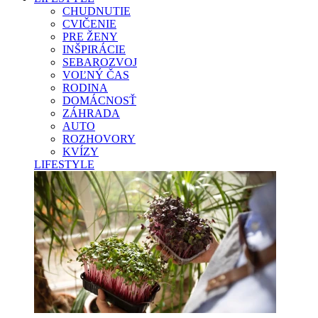
CHUDNUTIE
CVIČENIE
PRE ŽENY
INŠPIRÁCIE
SEBAROZVOJ
VOĽNÝ ČAS
RODINA
DOMÁCNOSŤ
ZÁHRADA
AUTO
ROZHOVORY
KVÍZY
LIFESTYLE