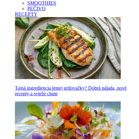
SMOOTHIES
PEČIVO
RECEPTY
Tajná ingrediencia letnej grilovačky? Dobrá nálada, nové
recepty a svieže chute