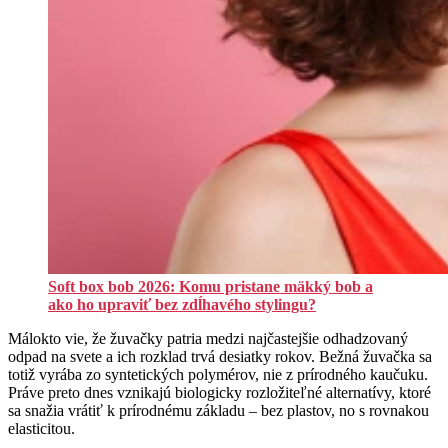
Soft box bob 2026: Komu pristane mäkký bob a
ako ho upraviť bez zdĺhavého stylingu?
Málokto vie, že žuvačky patria medzi najčastejšie odhadzovaný
odpad na svete a ich rozklad trvá desiatky rokov. Bežná žuvačka sa
totiž vyrába zo syntetických polymérov, nie z prírodného kaučuku.
Práve preto dnes vznikajú biologicky rozložiteľné alternatívy, ktoré
sa snažia vrátiť k prírodnému základu – bez plastov, no s rovnakou
elasticitou.