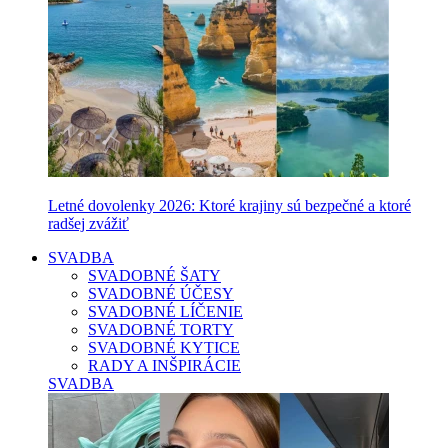
Letné dovolenky 2026: Ktoré krajiny sú bezpečné a ktoré
radšej zvážiť
SVADBA
SVADOBNÉ ŠATY
SVADOBNÉ ÚČESY
SVADOBNÉ LÍČENIE
SVADOBNÉ TORTY
SVADOBNÉ KYTICE
RADY A INŠPIRÁCIE
SVADBA