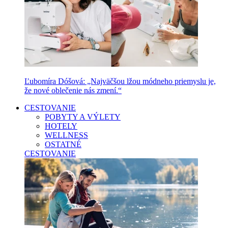
Ľubomíra Dóšová: „Najväčšou lžou módneho priemyslu je,
že nové oblečenie nás zmení.“
CESTOVANIE
POBYTY A VÝLETY
HOTELY
WELLNESS
OSTATNÉ
CESTOVANIE