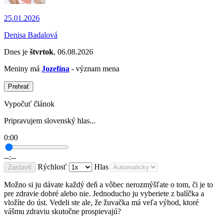
25.01.2026
Denisa Badalová
Dnes je
štvrtok
, 06.08.2026
Meniny má
Jozefína
- význam mena
Prehrať
Vypočuť článok
Pripravujem slovenský hlas...
0:00
--:--
Rýchlosť
Hlas
Zastaviť
Možno si ju dávate každý deň a vôbec nerozmýšľate o tom, či je to
pre zdravie dobré alebo nie. Jednoducho ju vyberiete z balíčka a
vložíte do úst. Vedeli ste ale, že žuvačka má veľa výhod, ktoré
vášmu zdraviu skutočne prospievajú?