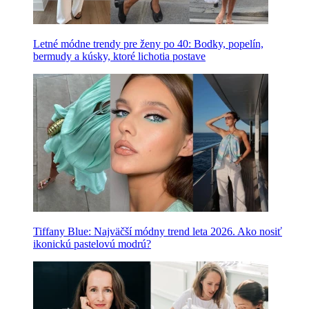
Letné módne trendy pre ženy po 40: Bodky, popelín,
bermudy a kúsky, ktoré lichotia postave
Tiffany Blue: Najväčší módny trend leta 2026. Ako nosiť
ikonickú pastelovú modrú?