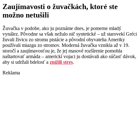
Zaujímavosti o žuvačkách, ktoré ste
možno netušili
Žuvačka v podobe, ako ju poznáme dnes, je pomerne mladý
vynález. Pôvodne sa však nežulo nič syntetické – už starovekí Gréci
žuvali živicu zo stromu pistácie a pôvodní obyvatelia Ameriky
používali miazgu zo stromov. Moderná žuvačka vznikla až v 19.
storočí a zaujímavosťou je, že jej masové rozšírenie pomohla
naštartovať armáda – americkí vojaci ju dostávali ako súčasť dávok,
aby si udržali bdelosť a
znížili stres
.
Reklama