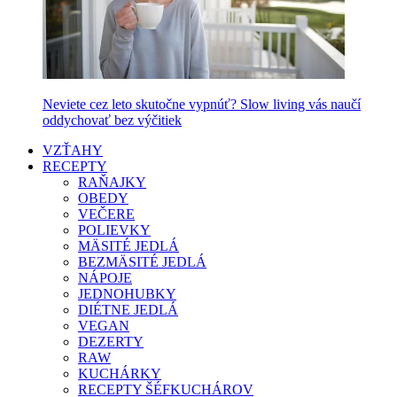
Neviete cez leto skutočne vypnúť? Slow living vás naučí
oddychovať bez výčitiek
VZŤAHY
RECEPTY
RAŇAJKY
OBEDY
VEČERE
POLIEVKY
MÄSITÉ JEDLÁ
BEZMÄSITÉ JEDLÁ
NÁPOJE
JEDNOHUBKY
DIÉTNE JEDLÁ
VEGAN
DEZERTY
RAW
KUCHÁRKY
RECEPTY ŠÉFKUCHÁROV