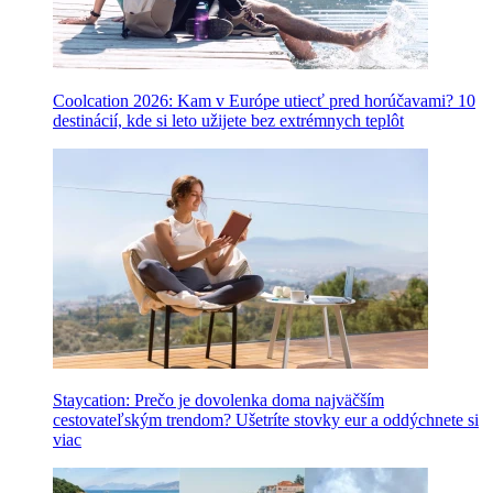
Coolcation 2026: Kam v Európe utiecť pred horúčavami? 10
destinácií, kde si leto užijete bez extrémnych teplôt
Staycation: Prečo je dovolenka doma najväčším
cestovateľským trendom? Ušetríte stovky eur a oddýchnete si
viac