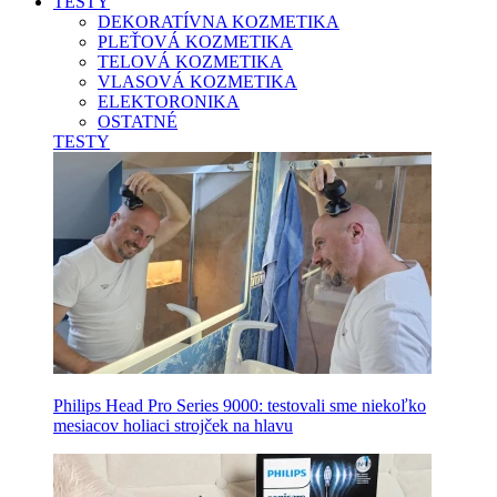
TESTY
DEKORATÍVNA KOZMETIKA
PLEŤOVÁ KOZMETIKA
TELOVÁ KOZMETIKA
VLASOVÁ KOZMETIKA
ELEKTORONIKA
OSTATNÉ
TESTY
Philips Head Pro Series 9000: testovali sme niekoľko
mesiacov holiaci strojček na hlavu