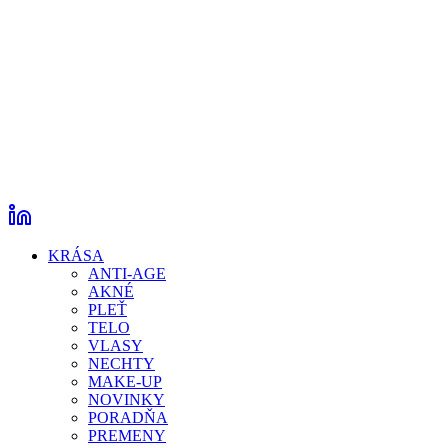
KRÁSA
ANTI-AGE
AKNÉ
PLEŤ
TELO
VLASY
NECHTY
MAKE-UP
NOVINKY
PORADŇA
PREMENY