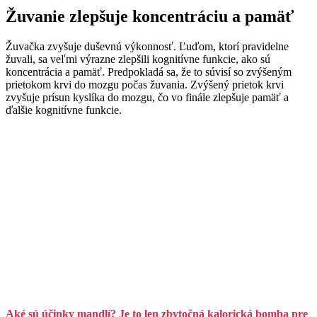
Žuvanie zlepšuje koncentráciu a pamäť
Žuvačka zvyšuje duševnú výkonnosť. Ľuďom, ktorí pravidelne
žuvali, sa veľmi výrazne zlepšili kognitívne funkcie, ako sú
koncentrácia a pamäť. Predpokladá sa, že to súvisí so zvýšeným
prietokom krvi do mozgu počas žuvania. Zvýšený prietok krvi
zvyšuje prísun kyslíka do mozgu, čo vo finále zlepšuje pamäť a
ďalšie kognitívne funkcie.
Aké sú účinky mandlí? Je to len zbytočná kalorická bomba pre