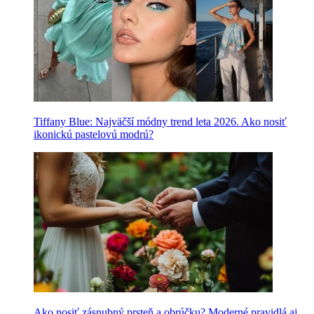
Tiffany Blue: Najväčší módny trend leta 2026. Ako nosiť
ikonickú pastelovú modrú?
Ako nosiť zásnubný prsteň a obrúčku? Moderné pravidlá aj