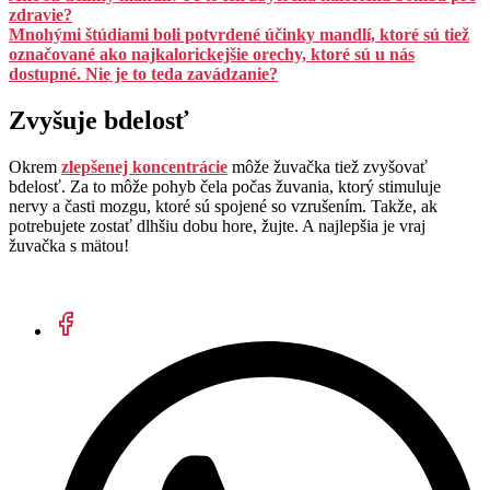
zdravie?
Mnohými štúdiami boli potvrdené účinky mandlí, ktoré sú tiež
označované ako najkalorickejšie orechy, ktoré sú u nás
dostupné. Nie je to teda zavádzanie?
Zvyšuje bdelosť
Okrem
zlepšenej koncentrácie
môže žuvačka tiež zvyšovať
bdelosť. Za to môže pohyb čela počas žuvania, ktorý stimuluje
nervy a časti mozgu, ktoré sú spojené so vzrušením. Takže, ak
potrebujete zostať dlhšiu dobu hore, žujte. A najlepšia je vraj
žuvačka s mätou!