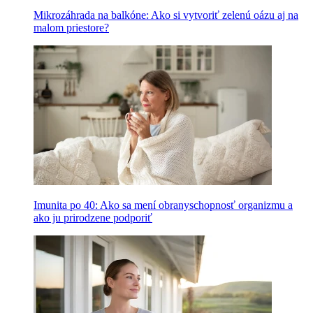
Mikrozáhrada na balkóne: Ako si vytvoriť zelenú oázu aj na
malom priestore?
Imunita po 40: Ako sa mení obranyschopnosť organizmu a
ako ju prirodzene podporiť