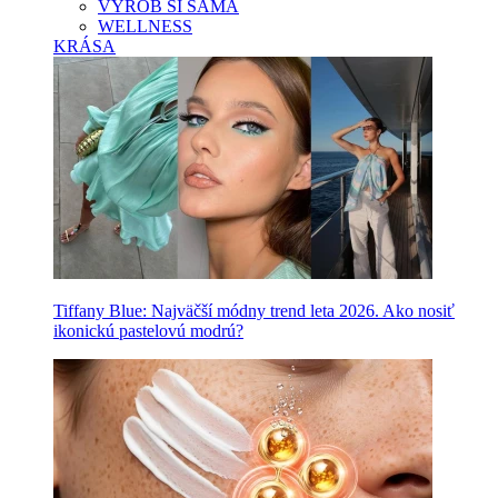
VYROB SI SAMA
WELLNESS
KRÁSA
Tiffany Blue: Najväčší módny trend leta 2026. Ako nosiť
ikonickú pastelovú modrú?