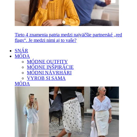
Tieto 4 znamenia patria medzi najväčšie partnerské „red
flags“. Je medzi nimi aj to vaše?
SNÁR
MÓDA
MÓDNE OUTFITY
MÓDNE INŠPIRÁCIE
MÓDNI NÁVRHÁRI
VYROB SI SAMA
MÓDA