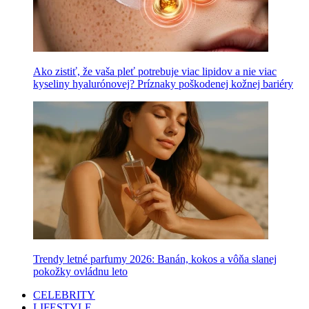
Ako zistiť, že vaša pleť potrebuje viac lipidov a nie viac
kyseliny hyalurónovej? Príznaky poškodenej kožnej bariéry
Trendy letné parfumy 2026: Banán, kokos a vôňa slanej
pokožky ovládnu leto
CELEBRITY
LIFESTYLE