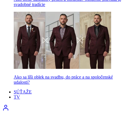
svadobné tradície
Ako sa líši oblek na svadbu, do práce a na spoločenské
udalosti?
SÚŤAŽE
TV