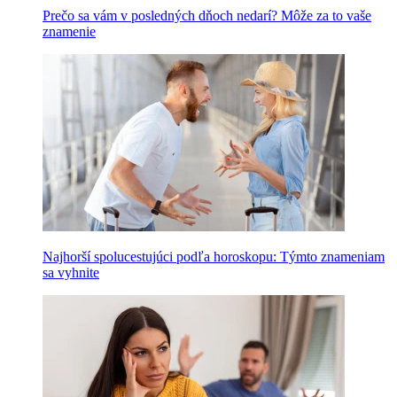
Prečo sa vám v posledných dňoch nedarí? Môže za to vaše
znamenie
Najhorší spolucestujúci podľa horoskopu: Týmto znameniam
sa vyhnite