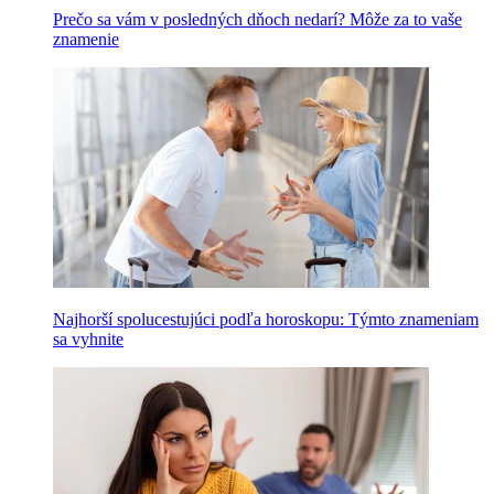
Prečo sa vám v posledných dňoch nedarí? Môže za to vaše
znamenie
Najhorší spolucestujúci podľa horoskopu: Týmto znameniam
sa vyhnite