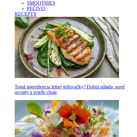
SMOOTHIES
PEČIVO
RECEPTY
Tajná ingrediencia letnej grilovačky? Dobrá nálada, nové
recepty a svieže chute