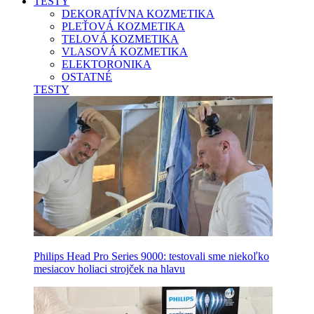
TESTY
DEKORATÍVNA KOZMETIKA
PLEŤOVÁ KOZMETIKA
TELOVÁ KOZMETIKA
VLASOVÁ KOZMETIKA
ELEKTORONIKA
OSTATNÉ
TESTY
Philips Head Pro Series 9000: testovali sme niekoľko
mesiacov holiaci strojček na hlavu