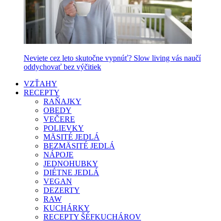
Neviete cez leto skutočne vypnúť? Slow living vás naučí
oddychovať bez výčitiek
VZŤAHY
RECEPTY
RAŇAJKY
OBEDY
VEČERE
POLIEVKY
MÄSITÉ JEDLÁ
BEZMÄSITÉ JEDLÁ
NÁPOJE
JEDNOHUBKY
DIÉTNE JEDLÁ
VEGAN
DEZERTY
RAW
KUCHÁRKY
RECEPTY ŠÉFKUCHÁROV