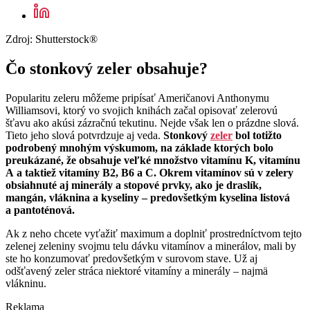
Zdroj: Shutterstock®
Čo stonkový zeler obsahuje?
Popularitu zeleru môžeme pripísať Američanovi Anthonymu
Williamsovi, ktorý vo svojich knihách začal opisovať zelerovú
šťavu ako akúsi zázračnú tekutinu. Nejde však len o prázdne slová.
Tieto jeho slová potvrdzuje aj veda.
Stonkový
zeler
bol totižto
podrobený mnohým výskumom, na základe ktorých bolo
preukázané, že obsahuje veľké množstvo vitamínu K, vitamínu
A a taktiež vitamíny B2, B6 a C. Okrem vitamínov sú v zelery
obsiahnuté aj minerály a stopové prvky, ako je draslík,
mangán, vláknina a kyseliny – predovšetkým kyselina listová
a pantoténová.
Ak z neho chcete vyťažiť maximum a doplniť prostredníctvom tejto
zelenej zeleniny svojmu telu dávku vitamínov a minerálov, mali by
ste ho konzumovať predovšetkým v surovom stave. Už aj
odšťavený zeler stráca niektoré vitamíny a minerály – najmä
vlákninu.
Reklama