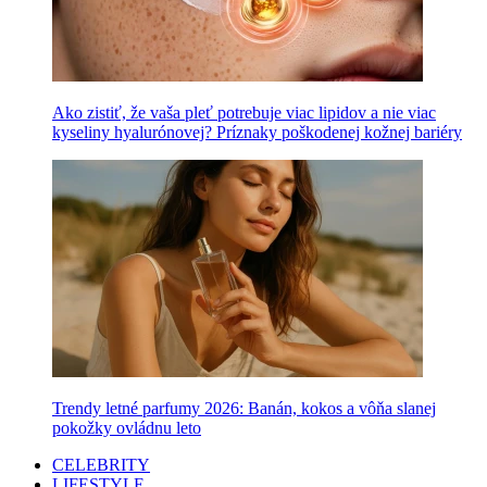
Ako zistiť, že vaša pleť potrebuje viac lipidov a nie viac
kyseliny hyalurónovej? Príznaky poškodenej kožnej bariéry
Trendy letné parfumy 2026: Banán, kokos a vôňa slanej
pokožky ovládnu leto
CELEBRITY
LIFESTYLE