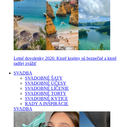
Letné dovolenky 2026: Ktoré krajiny sú bezpečné a ktoré
radšej zvážiť
SVADBA
SVADOBNÉ ŠATY
SVADOBNÉ ÚČESY
SVADOBNÉ LÍČENIE
SVADOBNÉ TORTY
SVADOBNÉ KYTICE
RADY A INŠPIRÁCIE
SVADBA