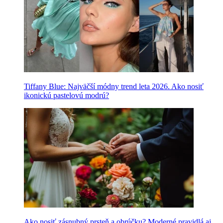
Tiffany Blue: Najväčší módny trend leta 2026. Ako nosiť
ikonickú pastelovú modrú?
Ako nosiť zásnubný prsteň a obrúčku? Moderné pravidlá aj