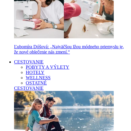
Ľubomíra Dóšová: „Najväčšou lžou módneho priemyslu je,
že nové oblečenie nás zmení.“
CESTOVANIE
POBYTY A VÝLETY
HOTELY
WELLNESS
OSTATNÉ
CESTOVANIE