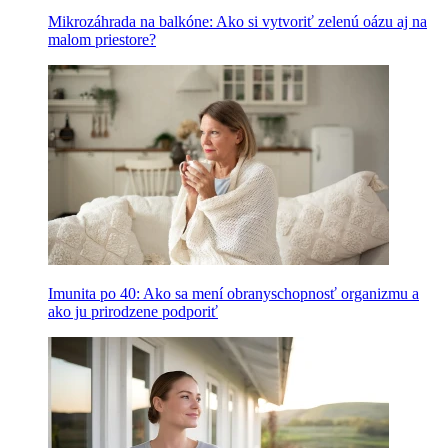
Mikrozáhrada na balkóne: Ako si vytvoriť zelenú oázu aj na
malom priestore?
Imunita po 40: Ako sa mení obranyschopnosť organizmu a
ako ju prirodzene podporiť