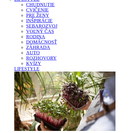
CHUDNUTIE
CVIČENIE
PRE ŽENY
INŠPIRÁCIE
SEBAROZVOJ
VOĽNÝ ČAS
RODINA
DOMÁCNOSŤ
ZÁHRADA
AUTO
ROZHOVORY
KVÍZY
LIFESTYLE