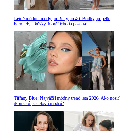
Letné módne trendy pre ženy po 40: Bodky, popelín,
bermudy a kúsky, ktoré lichotia postave
Tiffany Blue: Najväčší módny trend leta 2026. Ako nosiť
ikonickú pastelovú modrú?