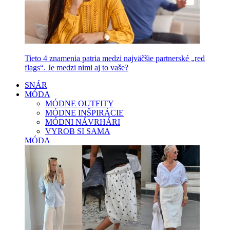
Tieto 4 znamenia patria medzi najväčšie partnerské „red
flags“. Je medzi nimi aj to vaše?
SNÁR
MÓDA
MÓDNE OUTFITY
MÓDNE INŠPIRÁCIE
MÓDNI NÁVRHÁRI
VYROB SI SAMA
MÓDA