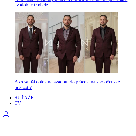
svadobné tradície
Ako sa líši oblek na svadbu, do práce a na spoločenské
udalosti?
SÚŤAŽE
TV