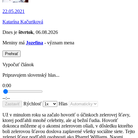
22.05.2021
Katarína Kačuriková
Dnes je
štvrtok
, 06.08.2026
Meniny má
Jozefína
- význam mena
Prehrať
Vypočuť článok
Pripravujem slovenský hlas...
0:00
--:--
Rýchlosť
Hlas
Zastaviť
Už v minulom roku sa začalo hovoriť o účinkoch zelerovej šťavy,
ktorej podľahli mnohé celebrity, ale aj bežní ľudia. Hovoriť
dokonca môžeme aj o akomsi zelerovom ošiali, v dôsledku ktorého
boli zelerovou šťavou doslova zaplavené všetky sociálne siete. Tejto
zelenej šťave podľahli osobnosti ako Pharrel Williams, Naomi