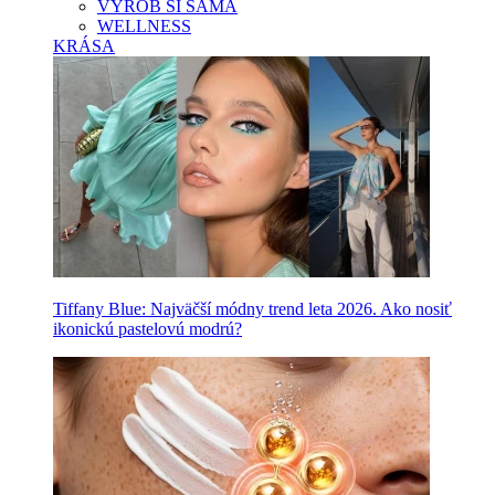
VYROB SI SAMA
WELLNESS
KRÁSA
Tiffany Blue: Najväčší módny trend leta 2026. Ako nosiť
ikonickú pastelovú modrú?