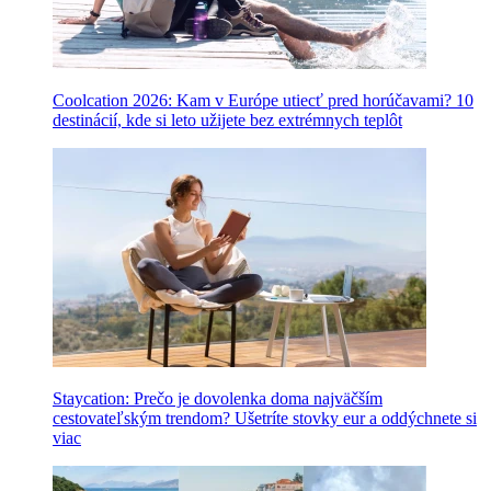
Coolcation 2026: Kam v Európe utiecť pred horúčavami? 10
destinácií, kde si leto užijete bez extrémnych teplôt
Staycation: Prečo je dovolenka doma najväčším
cestovateľským trendom? Ušetríte stovky eur a oddýchnete si
viac