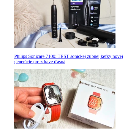
Philips Sonicare 7100: TEST sonickej zubnej kefky novej
generácie pre zdravé ďasná