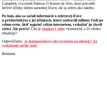
Campbell, Gwyneth Paltrow či Robert de Niro, ktorí potvrdili
liečivé účinky nielen samotnej šťavy, ale aj zeleru ako takého.
Po tom, ako sa začali informácie o zelerovej šťave
a predovšetkým o jej účinkoch, ktoré uzdravili milióny ľudí po
celom svete, šíriť naprieč celým internetom, vyskúšať ju chceli
všetci. Ale prečo?
Čím je
stopkový zeler
výnimočný a čo všetko
obsahuje?
Odporúčame:
Je harmančekový olej receptom na zdravie? Za
vyskúšanie určite stojí!
Reklama