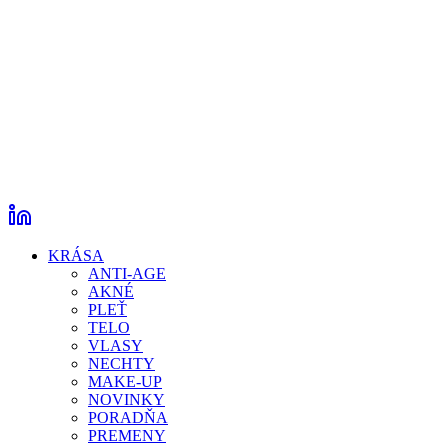
KRÁSA
ANTI-AGE
AKNÉ
PLEŤ
TELO
VLASY
NECHTY
MAKE-UP
NOVINKY
PORADŇA
PREMENY