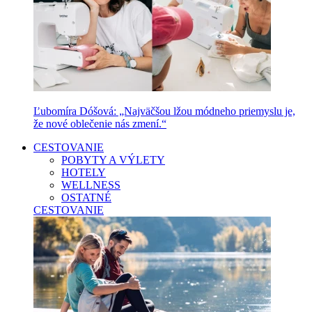
Ľubomíra Dóšová: „Najväčšou lžou módneho priemyslu je,
že nové oblečenie nás zmení.“
CESTOVANIE
POBYTY A VÝLETY
HOTELY
WELLNESS
OSTATNÉ
CESTOVANIE