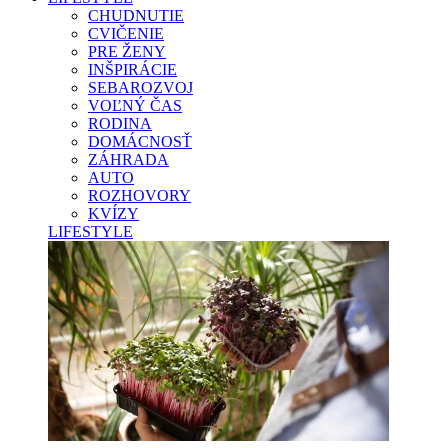
CHUDNUTIE
CVIČENIE
PRE ŽENY
INŠPIRÁCIE
SEBAROZVOJ
VOĽNÝ ČAS
RODINA
DOMÁCNOSŤ
ZÁHRADA
AUTO
ROZHOVORY
KVÍZY
LIFESTYLE