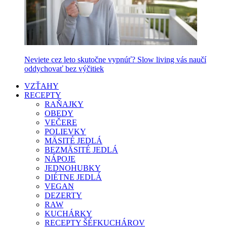
Neviete cez leto skutočne vypnúť? Slow living vás naučí
oddychovať bez výčitiek
VZŤAHY
RECEPTY
RAŇAJKY
OBEDY
VEČERE
POLIEVKY
MÄSITÉ JEDLÁ
BEZMÄSITÉ JEDLÁ
NÁPOJE
JEDNOHUBKY
DIÉTNE JEDLÁ
VEGAN
DEZERTY
RAW
KUCHÁRKY
RECEPTY ŠÉFKUCHÁROV