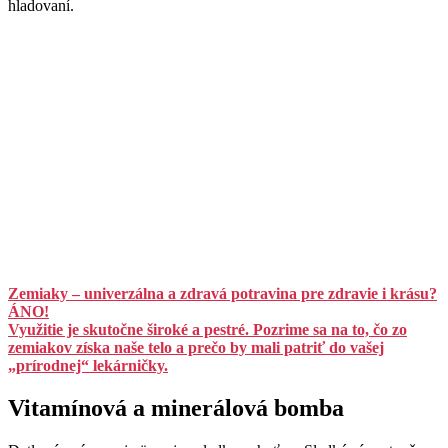
hladovaní.
Zemiaky – univerzálna a zdravá potravina pre zdravie i krásu?
ÁNO!
Využitie je skutočne široké a pestré. Pozrime sa na to, čo zo
zemiakov získa naše telo a prečo by mali patriť do vašej
„prírodnej“ lekárničky.
Vitamínová a minerálová bomba