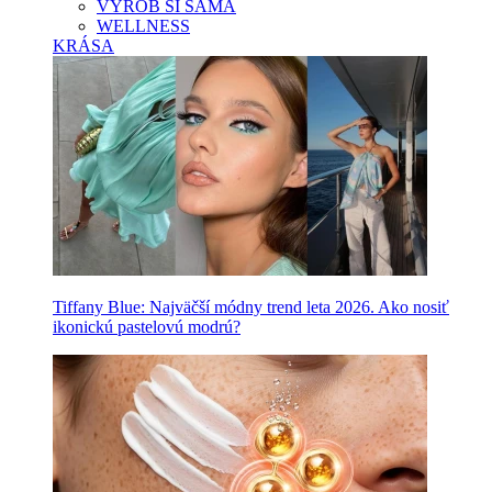
VYROB SI SAMA
WELLNESS
KRÁSA
Tiffany Blue: Najväčší módny trend leta 2026. Ako nosiť
ikonickú pastelovú modrú?