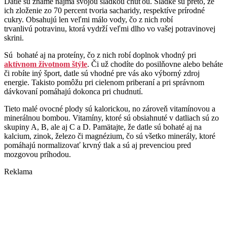
Datle sú známe najmä svojou sladkou chuťou. Sladké sú preto, že
ich zloženie zo 70 percent tvoria sacharidy, respektíve prírodné
cukry. Obsahujú len veľmi málo vody, čo z nich robí
trvanlivú potravinu, ktorá vydrží veľmi dlho vo vašej potravinovej
skrini.
Sú bohaté aj na proteíny, čo z nich robí doplnok vhodný pri
aktívnom životnom štýle
. Či už chodíte do posilňovne alebo beháte
či robíte iný šport, datle sú vhodné pre vás ako výborný zdroj
energie. Takisto pomôžu pri cielenom priberaní a pri správnom
dávkovaní pomáhajú dokonca pri chudnutí.
Tieto malé ovocné plody sú kalorickou, no zároveň vitamínovou a
minerálnou bombou. Vitamíny, ktoré sú obsiahnuté v datliach sú zo
skupiny A, B, ale aj C a D. Pamätajte, že datle sú bohaté aj na
kalcium, zinok, železo či magnézium, čo sú všetko minerály, ktoré
pomáhajú normalizovať krvný tlak a sú aj prevenciou pred
mozgovou príhodou.
Reklama