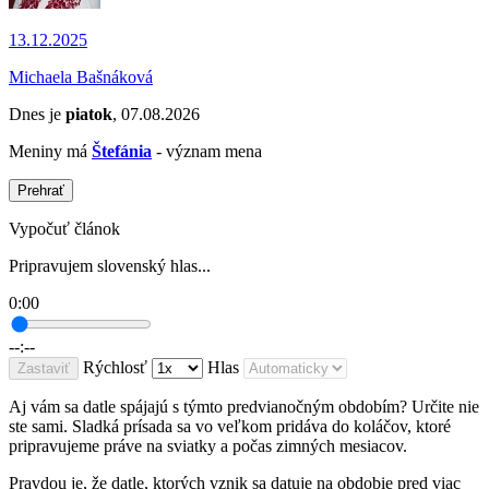
13.12.2025
Michaela Bašnáková
Dnes je
piatok
, 07.08.2026
Meniny má
Štefánia
- význam mena
Prehrať
Vypočuť článok
Pripravujem slovenský hlas...
0:00
--:--
Rýchlosť
Hlas
Zastaviť
Aj vám sa datle spájajú s týmto predvianočným obdobím? Určite nie
ste sami. Sladká prísada sa vo veľkom pridáva do koláčov, ktoré
pripravujeme práve na sviatky a počas zimných mesiacov.
Pravdou je, že datle, ktorých vznik sa datuje na obdobie pred viac