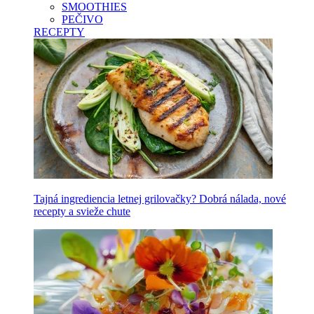
SMOOTHIES
PEČIVO
RECEPTY
Tajná ingrediencia letnej grilovačky? Dobrá nálada, nové
recepty a svieže chute