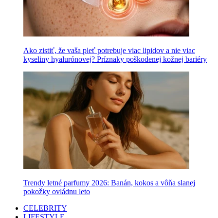
Ako zistiť, že vaša pleť potrebuje viac lipidov a nie viac
kyseliny hyalurónovej? Príznaky poškodenej kožnej bariéry
Trendy letné parfumy 2026: Banán, kokos a vôňa slanej
pokožky ovládnu leto
CELEBRITY
LIFESTYLE