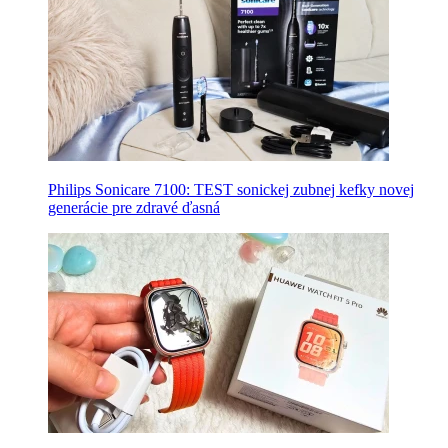
Philips Sonicare 7100: TEST sonickej zubnej kefky novej
generácie pre zdravé ďasná