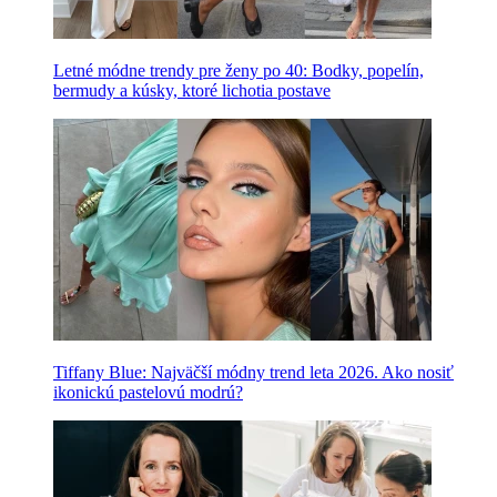
Letné módne trendy pre ženy po 40: Bodky, popelín,
bermudy a kúsky, ktoré lichotia postave
Tiffany Blue: Najväčší módny trend leta 2026. Ako nosiť
ikonickú pastelovú modrú?