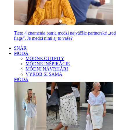
Tieto 4 znamenia patria medzi najväčšie partnerské „red
flags“. Je medzi nimi aj to vaše?
SNÁR
MÓDA
MÓDNE OUTFITY
MÓDNE INŠPIRÁCIE
MÓDNI NÁVRHÁRI
VYROB SI SAMA
MÓDA