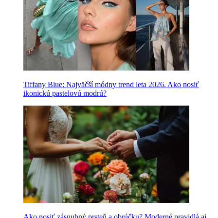
Tiffany Blue: Najväčší módny trend leta 2026. Ako nosiť
ikonickú pastelovú modrú?
Ako nosiť zásnubný prsteň a obrúčku? Moderné pravidlá aj