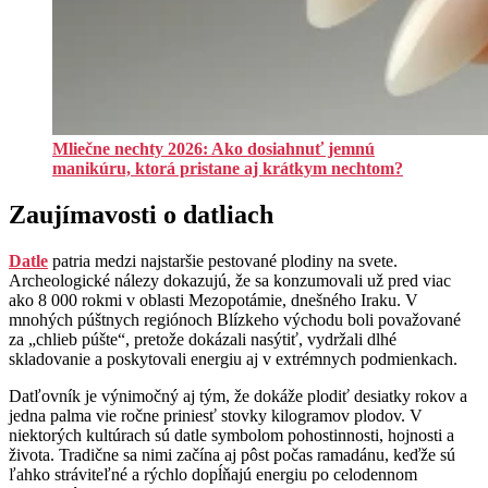
Mliečne nechty 2026: Ako dosiahnuť jemnú
manikúru, ktorá pristane aj krátkym nechtom?
Zaujímavosti o datliach
Datle
patria medzi najstaršie pestované plodiny na svete.
Archeologické nálezy dokazujú, že sa konzumovali už pred viac
ako 8 000 rokmi v oblasti Mezopotámie, dnešného Iraku. V
mnohých púštnych regiónoch Blízkeho východu boli považované
za „chlieb púšte“, pretože dokázali nasýtiť, vydržali dlhé
skladovanie a poskytovali energiu aj v extrémnych podmienkach.
Datľovník je výnimočný aj tým, že dokáže plodiť desiatky rokov a
jedna palma vie ročne priniesť stovky kilogramov plodov. V
niektorých kultúrach sú datle symbolom pohostinnosti, hojnosti a
života. Tradične sa nimi začína aj pôst počas ramadánu, keďže sú
ľahko stráviteľné a rýchlo dopĺňajú energiu po celodennom