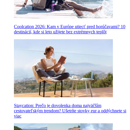
Coolcation 2026: Kam v Európe utiecť pred horúčavami? 10
destinácií, kde si leto užijete bez extrémnych teplôt
Staycation: Prečo je dovolenka doma najväčším
cestovateľským trendom? Ušetríte stovky eur a oddýchnete si
viac