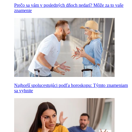
Prečo sa vám v posledných dňoch nedarí? Môže za to vaše
znamenie
Najhorší spolucestujúci podľa horoskopu: Týmto znameniam
sa vyhnite