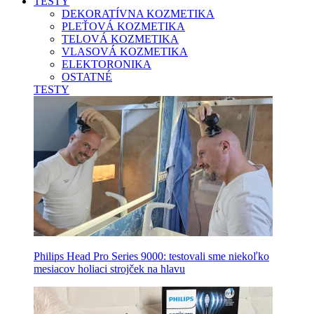
TESTY
DEKORATÍVNA KOZMETIKA
PLEŤOVÁ KOZMETIKA
TELOVÁ KOZMETIKA
VLASOVÁ KOZMETIKA
ELEKTORONIKA
OSTATNÉ
TESTY
Philips Head Pro Series 9000: testovali sme niekoľko
mesiacov holiaci strojček na hlavu