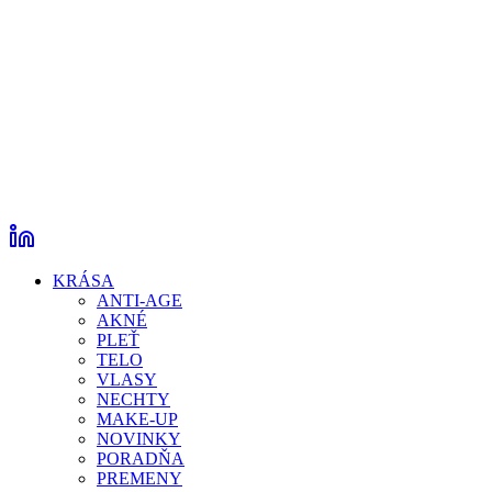
KRÁSA
ANTI-AGE
AKNÉ
PLEŤ
TELO
VLASY
NECHTY
MAKE-UP
NOVINKY
PORADŇA
PREMENY