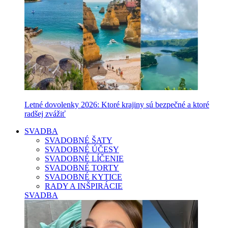
Letné dovolenky 2026: Ktoré krajiny sú bezpečné a ktoré
radšej zvážiť
SVADBA
SVADOBNÉ ŠATY
SVADOBNÉ ÚČESY
SVADOBNÉ LÍČENIE
SVADOBNÉ TORTY
SVADOBNÉ KYTICE
RADY A INŠPIRÁCIE
SVADBA