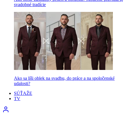
svadobné tradície
Ako sa líši oblek na svadbu, do práce a na spoločenské
udalosti?
SÚŤAŽE
TV