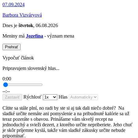
07.09.2024
Barbora Vizváryová
Dnes je
štvrtok
, 06.08.2026
Meniny má
Jozefína
- význam mena
Prehrať
Vypočuť článok
Pripravujem slovenský hlas...
0:00
--:--
Rýchlosť
Hlas
Zastaviť
Cítite sa stále plní, no radi by ste si aj tak dali niečo dobré? Na
sladké určite nemáte ani pomyslenie a na pribudnuté kalórie sa už
teraz pozeráte s obavou. Prinášame vám skvelý recept na
jednoduchý a svieži dezert, z ktorého určite nepriberiete. Jeho chuť
je skôr príjemne kyslá, takže vám sladké zákusky určite nebude
pripomínať.