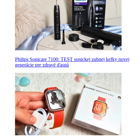
Philips Sonicare 7100: TEST sonickej zubnej kefky novej
generácie pre zdravé ďasná