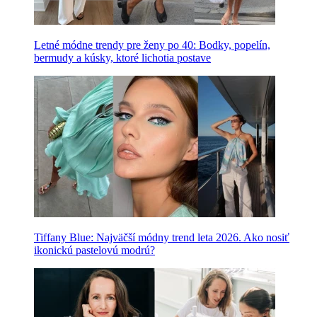
Letné módne trendy pre ženy po 40: Bodky, popelín,
bermudy a kúsky, ktoré lichotia postave
Tiffany Blue: Najväčší módny trend leta 2026. Ako nosiť
ikonickú pastelovú modrú?