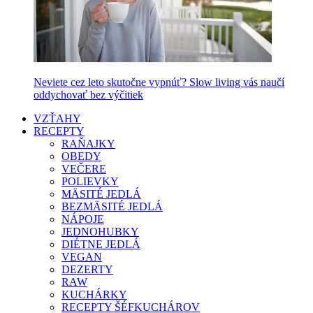
Neviete cez leto skutočne vypnúť? Slow living vás naučí
oddychovať bez výčitiek
VZŤAHY
RECEPTY
RAŇAJKY
OBEDY
VEČERE
POLIEVKY
MÄSITÉ JEDLÁ
BEZMÄSITÉ JEDLÁ
NÁPOJE
JEDNOHUBKY
DIÉTNE JEDLÁ
VEGAN
DEZERTY
RAW
KUCHÁRKY
RECEPTY ŠÉFKUCHÁROV