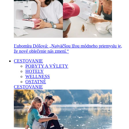
Ľubomíra Dóšová: „Najväčšou lžou módneho priemyslu je,
že nové oblečenie nás zmení.“
CESTOVANIE
POBYTY A VÝLETY
HOTELY
WELLNESS
OSTATNÉ
CESTOVANIE