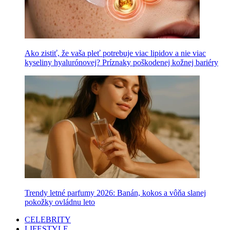
Ako zistiť, že vaša pleť potrebuje viac lipidov a nie viac
kyseliny hyalurónovej? Príznaky poškodenej kožnej bariéry
Trendy letné parfumy 2026: Banán, kokos a vôňa slanej
pokožky ovládnu leto
CELEBRITY
LIFESTYLE