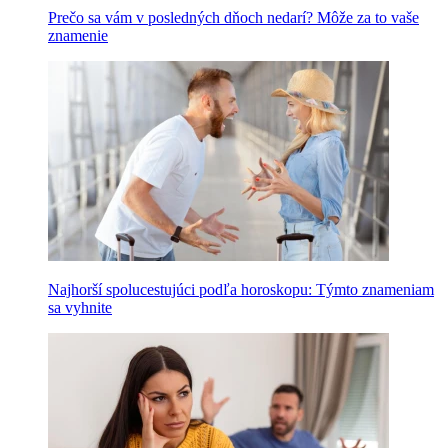
Prečo sa vám v posledných dňoch nedarí? Môže za to vaše
znamenie
Najhorší spolucestujúci podľa horoskopu: Týmto znameniam
sa vyhnite