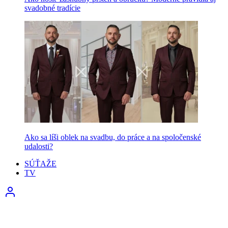
svadobné tradície
Ako sa líši oblek na svadbu, do práce a na spoločenské
udalosti?
SÚŤAŽE
TV