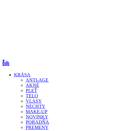
KRÁSA
ANTI-AGE
AKNÉ
PLEŤ
TELO
VLASY
NECHTY
MAKE-UP
NOVINKY
PORADŇA
PREMENY