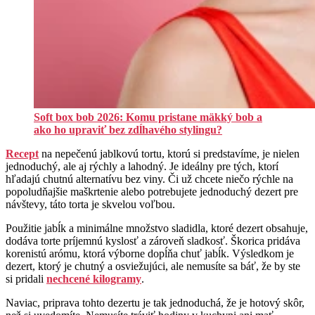
Soft box bob 2026: Komu pristane mäkký bob a
ako ho upraviť bez zdĺhavého stylingu?
Recept
na nepečenú jablkovú tortu, ktorú si predstavíme, je nielen
jednoduchý, ale aj rýchly a lahodný. Je ideálny pre tých, ktorí
hľadajú chutnú alternatívu bez viny. Či už chcete niečo rýchle na
popoludňajšie maškrtenie alebo potrebujete jednoduchý dezert pre
návštevy, táto torta je skvelou voľbou.
Použitie jabĺk a minimálne množstvo sladidla, ktoré dezert obsahuje,
dodáva torte príjemnú kyslosť a zároveň sladkosť. Škorica pridáva
korenistú arómu, ktorá výborne dopĺňa chuť jabĺk. Výsledkom je
dezert, ktorý je chutný a osviežujúci, ale nemusíte sa báť, že by ste
si pridali
nechcené kilogramy
.
Naviac, priprava tohto dezertu je tak jednoduchá, že je hotový skôr,