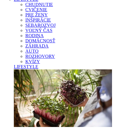
CHUDNUTIE
CVIČENIE
PRE ŽENY
INŠPIRÁCIE
SEBAROZVOJ
VOĽNÝ ČAS
RODINA
DOMÁCNOSŤ
ZÁHRADA
AUTO
ROZHOVORY
KVÍZY
LIFESTYLE