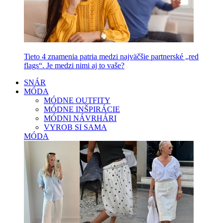
Tieto 4 znamenia patria medzi najväčšie partnerské „red
flags“. Je medzi nimi aj to vaše?
SNÁR
MÓDA
MÓDNE OUTFITY
MÓDNE INŠPIRÁCIE
MÓDNI NÁVRHÁRI
VYROB SI SAMA
MÓDA