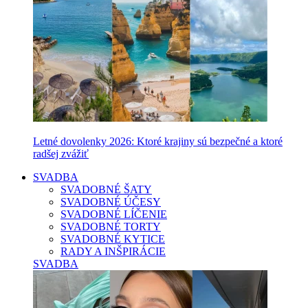
Letné dovolenky 2026: Ktoré krajiny sú bezpečné a ktoré
radšej zvážiť
SVADBA
SVADOBNÉ ŠATY
SVADOBNÉ ÚČESY
SVADOBNÉ LÍČENIE
SVADOBNÉ TORTY
SVADOBNÉ KYTICE
RADY A INŠPIRÁCIE
SVADBA