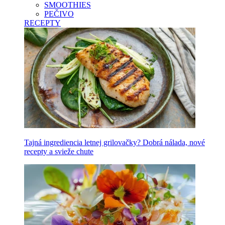
SMOOTHIES
PEČIVO
RECEPTY
Tajná ingrediencia letnej grilovačky? Dobrá nálada, nové
recepty a svieže chute