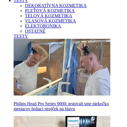
TESTY
DEKORATÍVNA KOZMETIKA
PLEŤOVÁ KOZMETIKA
TELOVÁ KOZMETIKA
VLASOVÁ KOZMETIKA
ELEKTORONIKA
OSTATNÉ
TESTY
Philips Head Pro Series 9000: testovali sme niekoľko
mesiacov holiaci strojček na hlavu