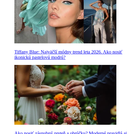
Tiffany Blue: Najväčší módny trend leta 2026. Ako nosiť
ikonickú pastelovú modrú?
Ako nosiť zásnubný prsteň a obrúčku? Moderné pravidlá aj