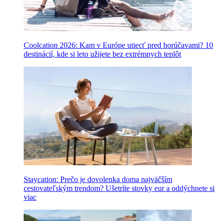
Coolcation 2026: Kam v Európe utiecť pred horúčavami? 10
destinácií, kde si leto užijete bez extrémnych teplôt
Staycation: Prečo je dovolenka doma najväčším
cestovateľským trendom? Ušetríte stovky eur a oddýchnete si
viac