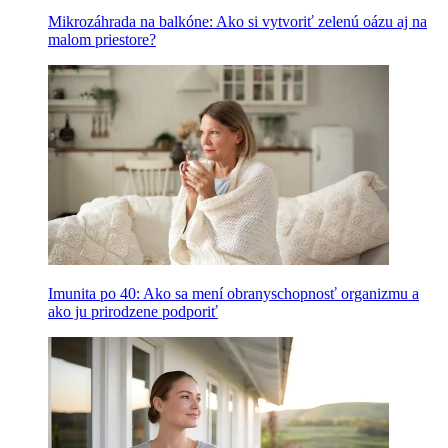
Mikrozáhrada na balkóne: Ako si vytvoriť zelenú oázu aj na
malom priestore?
Imunita po 40: Ako sa mení obranyschopnosť organizmu a
ako ju prirodzene podporiť