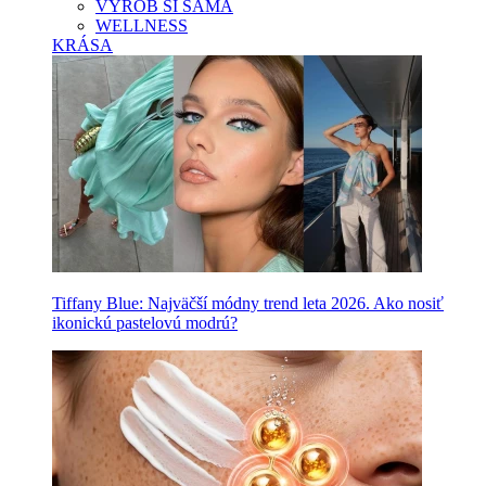
VYROB SI SAMA
WELLNESS
KRÁSA
Tiffany Blue: Najväčší módny trend leta 2026. Ako nosiť
ikonickú pastelovú modrú?