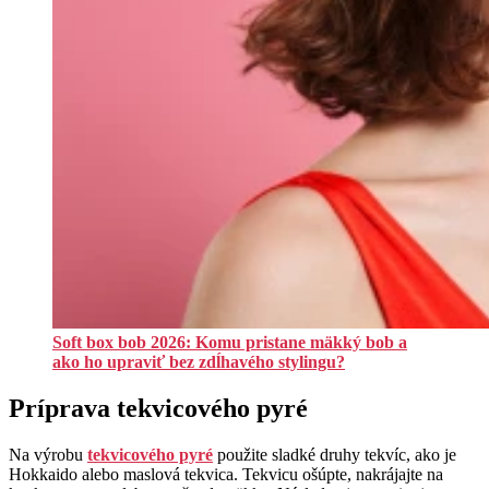
Soft box bob 2026: Komu pristane mäkký bob a
ako ho upraviť bez zdĺhavého stylingu?
Príprava tekvicového pyré
Na výrobu
tekvicového pyré
použite sladké druhy tekvíc, ako je
Hokkaido alebo maslová tekvica. Tekvicu ošúpte, nakrájajte na