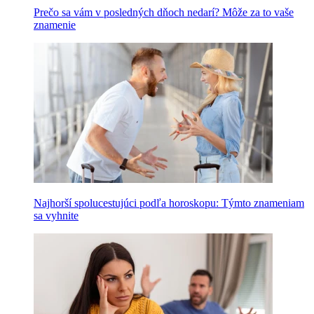
Prečo sa vám v posledných dňoch nedarí? Môže za to vaše
znamenie
Najhorší spolucestujúci podľa horoskopu: Týmto znameniam
sa vyhnite