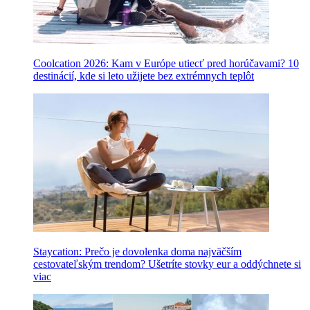
Coolcation 2026: Kam v Európe utiecť pred horúčavami? 10
destinácií, kde si leto užijete bez extrémnych teplôt
Staycation: Prečo je dovolenka doma najväčším
cestovateľským trendom? Ušetríte stovky eur a oddýchnete si
viac