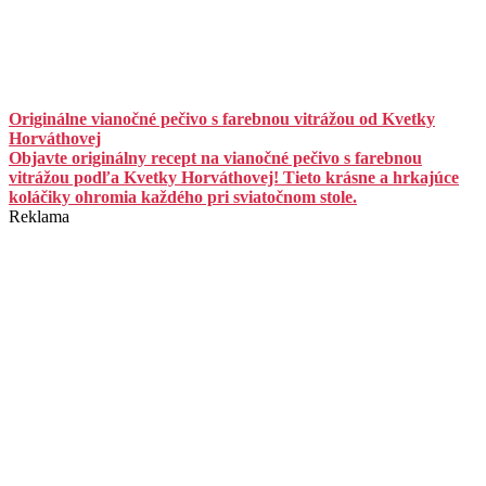
Originálne vianočné pečivo s farebnou vitrážou od Kvetky
Horváthovej
Objavte originálny recept na vianočné pečivo s farebnou
vitrážou podľa Kvetky Horváthovej! Tieto krásne a hrkajúce
koláčiky ohromia každého pri sviatočnom stole.
Reklama