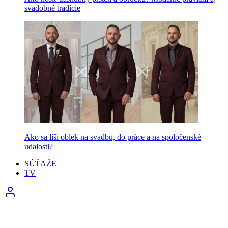
svadobné tradície
Ako sa líši oblek na svadbu, do práce a na spoločenské
udalosti?
SÚŤAŽE
TV