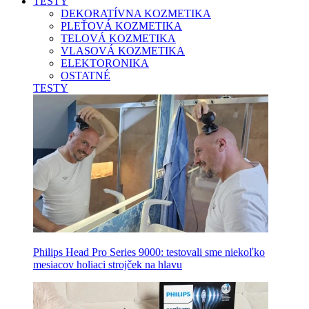
TESTY
DEKORATÍVNA KOZMETIKA
PLEŤOVÁ KOZMETIKA
TELOVÁ KOZMETIKA
VLASOVÁ KOZMETIKA
ELEKTORONIKA
OSTATNÉ
TESTY
Philips Head Pro Series 9000: testovali sme niekoľko
mesiacov holiaci strojček na hlavu