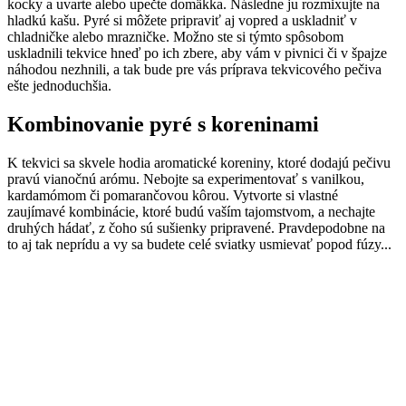
kocky a uvarte alebo upečte domäkka. Následne ju rozmixujte na
hladkú kašu. Pyré si môžete pripraviť aj vopred a uskladniť v
chladničke alebo mrazničke. Možno ste si týmto spôsobom
uskladnili tekvice hneď po ich zbere, aby vám v pivnici či v špajze
náhodou nezhnili, a tak bude pre vás príprava tekvicového pečiva
ešte jednoduchšia.
Kombinovanie pyré s koreninami
K tekvici sa skvele hodia aromatické koreniny, ktoré dodajú pečivu
pravú vianočnú arómu. Nebojte sa experimentovať s vanilkou,
kardamómom či pomarančovou kôrou. Vytvorte si vlastné
zaujímavé kombinácie, ktoré budú vaším tajomstvom, a nechajte
druhých hádať, z čoho sú sušienky pripravené. Pravdepodobne na
to aj tak neprídu a vy sa budete celé sviatky usmievať popod fúzy...