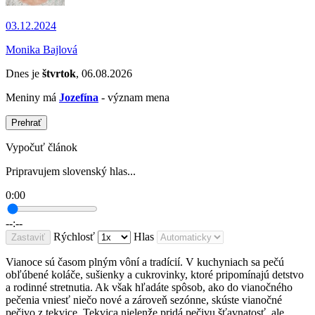
03.12.2024
Monika Bajlová
Dnes je
štvrtok
, 06.08.2026
Meniny má
Jozefína
- význam mena
Prehrať
Vypočuť článok
Pripravujem slovenský hlas...
0:00
--:--
Rýchlosť
Hlas
Zastaviť
Vianoce sú časom plným vôní a tradícií. V kuchyniach sa pečú
obľúbené koláče, sušienky a cukrovinky, ktoré pripomínajú detstvo
a rodinné stretnutia. Ak však hľadáte spôsob, ako do vianočného
pečenia vniesť niečo nové a zároveň sezónne, skúste vianočné
pečivo z tekvice. Tekvica nielenže pridá pečivu šťavnatosť, ale