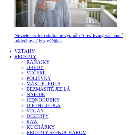
Neviete cez leto skutočne vypnúť? Slow living vás naučí
oddychovať bez výčitiek
VZŤAHY
RECEPTY
RAŇAJKY
OBEDY
VEČERE
POLIEVKY
MÄSITÉ JEDLÁ
BEZMÄSITÉ JEDLÁ
NÁPOJE
JEDNOHUBKY
DIÉTNE JEDLÁ
VEGAN
DEZERTY
RAW
KUCHÁRKY
RECEPTY ŠÉFKUCHÁROV