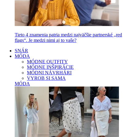
Tieto 4 znamenia patria medzi najväčšie partnerské „red
flags“. Je medzi nimi aj to vaše?
SNÁR
MÓDA
MÓDNE OUTFITY
MÓDNE INŠPIRÁCIE
MÓDNI NÁVRHÁRI
VYROB SI SAMA
MÓDA