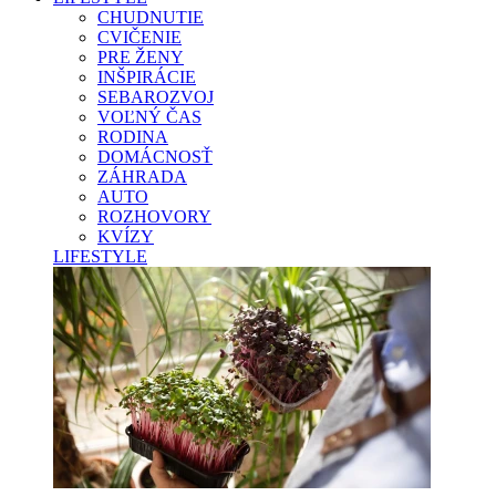
CHUDNUTIE
CVIČENIE
PRE ŽENY
INŠPIRÁCIE
SEBAROZVOJ
VOĽNÝ ČAS
RODINA
DOMÁCNOSŤ
ZÁHRADA
AUTO
ROZHOVORY
KVÍZY
LIFESTYLE