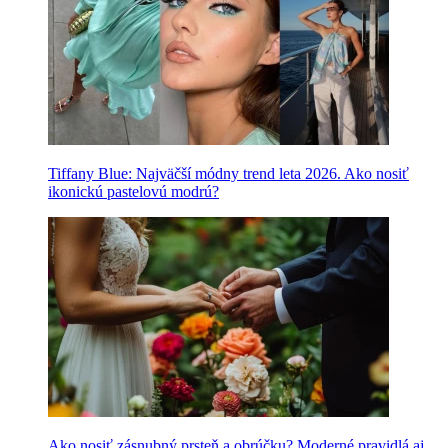
Tiffany Blue: Najväčší módny trend leta 2026. Ako nosiť
ikonickú pastelovú modrú?
Ako nosiť zásnubný prsteň a obrúčku? Moderné pravidlá aj