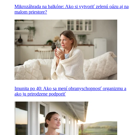
Mikrozáhrada na balkóne: Ako si vytvoriť zelenú oázu aj na
malom priestore?
Imunita po 40: Ako sa mení obranyschopnosť organizmu a
ako ju prirodzene podporiť