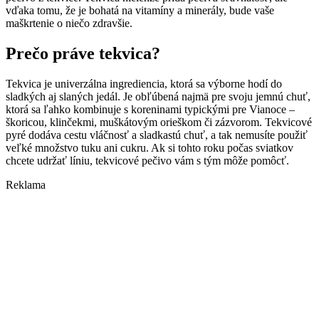
vďaka tomu, že je bohatá na vitamíny a minerály, bude vaše
maškrtenie o niečo zdravšie.
Prečo práve tekvica?
Tekvica je univerzálna ingrediencia, ktorá sa výborne hodí do
sladkých aj slaných jedál. Je obľúbená najmä pre svoju jemnú chuť,
ktorá sa ľahko kombinuje s koreninami typickými pre Vianoce –
škoricou, klinčekmi, muškátovým orieškom či zázvorom. Tekvicové
pyré dodáva cestu vláčnosť a sladkastú chuť, a tak nemusíte použiť
veľké množstvo tuku ani cukru. Ak si tohto roku počas sviatkov
chcete udržať líniu, tekvicové pečivo vám s tým môže pomôcť.
Reklama