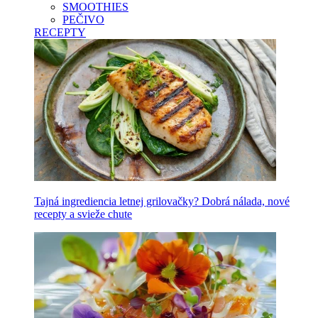
SMOOTHIES
PEČIVO
RECEPTY
Tajná ingrediencia letnej grilovačky? Dobrá nálada, nové
recepty a svieže chute