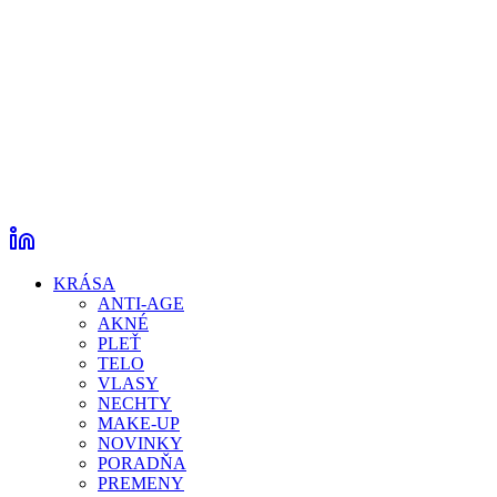
KRÁSA
ANTI-AGE
AKNÉ
PLEŤ
TELO
VLASY
NECHTY
MAKE-UP
NOVINKY
PORADŇA
PREMENY