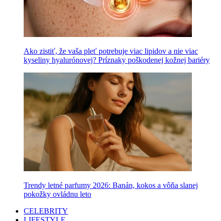
Ako zistiť, že vaša pleť potrebuje viac lipidov a nie viac
kyseliny hyalurónovej? Príznaky poškodenej kožnej bariéry
Trendy letné parfumy 2026: Banán, kokos a vôňa slanej
pokožky ovládnu leto
CELEBRITY
LIFESTYLE