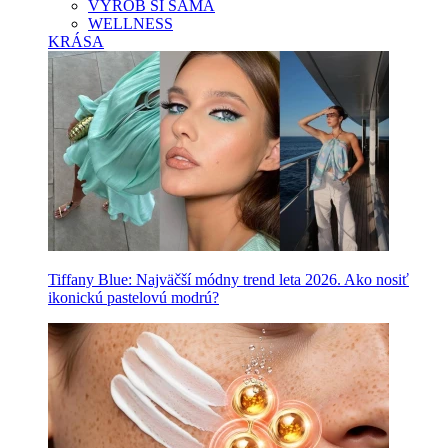
VYROB SI SAMA
WELLNESS
KRÁSA
Tiffany Blue: Najväčší módny trend leta 2026. Ako nosiť
ikonickú pastelovú modrú?