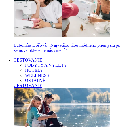
Ľubomíra Dóšová: „Najväčšou lžou módneho priemyslu je,
že nové oblečenie nás zmení.“
CESTOVANIE
POBYTY A VÝLETY
HOTELY
WELLNESS
OSTATNÉ
CESTOVANIE