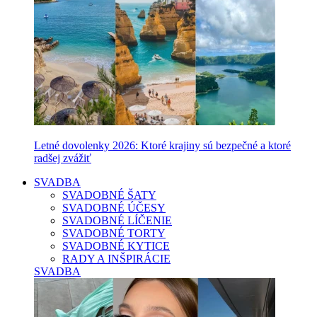
Letné dovolenky 2026: Ktoré krajiny sú bezpečné a ktoré
radšej zvážiť
SVADBA
SVADOBNÉ ŠATY
SVADOBNÉ ÚČESY
SVADOBNÉ LÍČENIE
SVADOBNÉ TORTY
SVADOBNÉ KYTICE
RADY A INŠPIRÁCIE
SVADBA