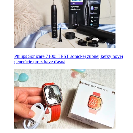
Philips Sonicare 7100: TEST sonickej zubnej kefky novej
generácie pre zdravé ďasná