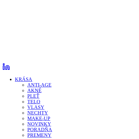
KRÁSA
ANTI-AGE
AKNÉ
PLEŤ
TELO
VLASY
NECHTY
MAKE-UP
NOVINKY
PORADŇA
PREMENY