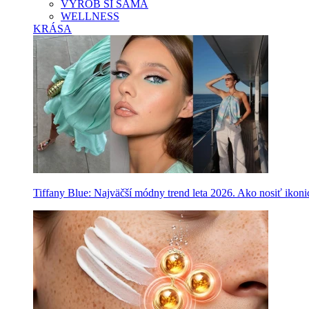
VYROB SI SAMA
WELLNESS
KRÁSA
Tiffany Blue: Najväčší módny trend leta 2026. Ako nosiť ikon