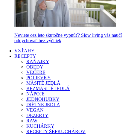
Neviete cez leto skutočne vypnúť? Slow living vás naučí
oddychovať bez výčitiek
VZŤAHY
RECEPTY
RAŇAJKY
OBEDY
VEČERE
POLIEVKY
MÄSITÉ JEDLÁ
BEZMÄSITÉ JEDLÁ
NÁPOJE
JEDNOHUBKY
DIÉTNE JEDLÁ
VEGAN
DEZERTY
RAW
KUCHÁRKY
RECEPTY ŠÉFKUCHÁROV