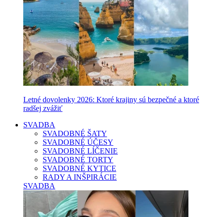
Letné dovolenky 2026: Ktoré krajiny sú bezpečné a ktoré
radšej zvážiť
SVADBA
SVADOBNÉ ŠATY
SVADOBNÉ ÚČESY
SVADOBNÉ LÍČENIE
SVADOBNÉ TORTY
SVADOBNÉ KYTICE
RADY A INŠPIRÁCIE
SVADBA