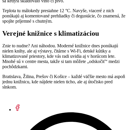
sa kedysi skladovalo víno či pivo.
Teplota tu málokedy presiahne 12 °C. Navyše, viaceré z nich
ponúkajú aj komentované prehliadky či degustácie, čo znamená, že
spojíte príjemné s chutným.
Verejné knižnice s klimatizáciou
Znie to nudne? Ani náhodou. Moderné knižnice dnes ponúkajú
nielen knihy, ale aj výstavy, čitárne s Wi-Fi, detské kútiky a
klimatizované priestory, kde vás radi uvidia aj v horúcom lete.
Mnohé sú v centre mesta, takže si tam môžete „odskočiť“ medzi
pochôdzkami.
Bratislava, Žilina, Prešov či Košice – každé väčšie mesto má aspoň
jednu knižnicu, kde nájdete nielen ticho, ale aj útočisko pred
slnkom.