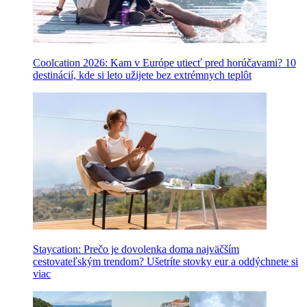
Coolcation 2026: Kam v Európe utiecť pred horúčavami? 10
destinácií, kde si leto užijete bez extrémnych teplôt
Staycation: Prečo je dovolenka doma najväčším
cestovateľským trendom? Ušetríte stovky eur a oddýchnete si
viac