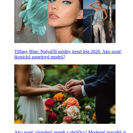
Tiffany Blue: Najväčší módny trend leta 2026. Ako nosiť
ikonickú pastelovú modrú?
Ako nosiť zásnubný prsteň a obrúčku? Moderné pravidlá aj