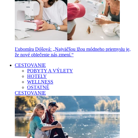
Ľubomíra Dóšová: „Najväčšou lžou módneho priemyslu je,
že nové oblečenie nás zmení.“
CESTOVANIE
POBYTY A VÝLETY
HOTELY
WELLNESS
OSTATNÉ
CESTOVANIE