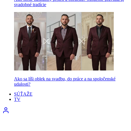
svadobné tradície
Ako sa líši oblek na svadbu, do práce a na spoločenské
udalosti?
SÚŤAŽE
TV