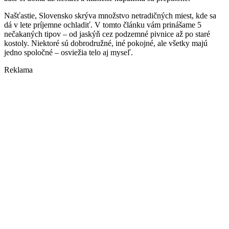
Našťastie, Slovensko skrýva množstvo netradičných miest, kde sa
dá v lete príjemne ochladiť. V tomto článku vám prinášame 5
nečakaných tipov – od jaskýň cez podzemné pivnice až po staré
kostoly. Niektoré sú dobrodružné, iné pokojné, ale všetky majú
jedno spoločné – osviežia telo aj myseľ.
Reklama