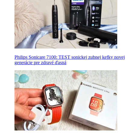
Philips Sonicare 7100: TEST sonickej zubnej kefky novej
generácie pre zdravé ďasná