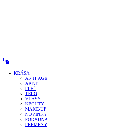
KRÁSA
ANTI-AGE
AKNÉ
PLEŤ
TELO
VLASY
NECHTY
MAKE-UP
NOVINKY
PORADŇA
PREMENY