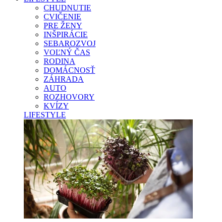
CHUDNUTIE
CVIČENIE
PRE ŽENY
INŠPIRÁCIE
SEBAROZVOJ
VOĽNÝ ČAS
RODINA
DOMÁCNOSŤ
ZÁHRADA
AUTO
ROZHOVORY
KVÍZY
LIFESTYLE