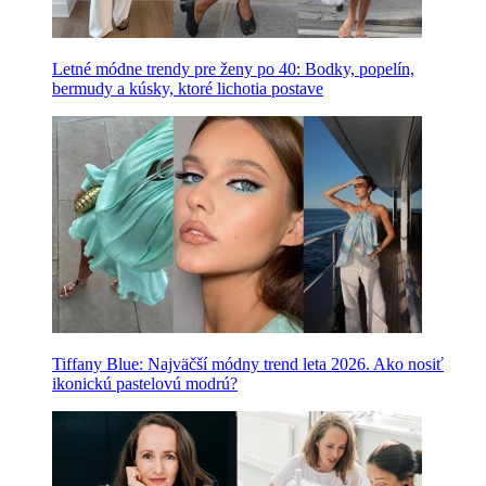
Letné módne trendy pre ženy po 40: Bodky, popelín,
bermudy a kúsky, ktoré lichotia postave
Tiffany Blue: Najväčší módny trend leta 2026. Ako nosiť
ikonickú pastelovú modrú?