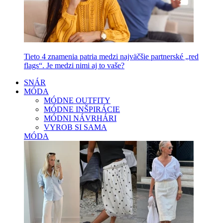
Tieto 4 znamenia patria medzi najväčšie partnerské „red
flags“. Je medzi nimi aj to vaše?
SNÁR
MÓDA
MÓDNE OUTFITY
MÓDNE INŠPIRÁCIE
MÓDNI NÁVRHÁRI
VYROB SI SAMA
MÓDA