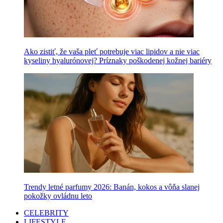
Ako zistiť, že vaša pleť potrebuje viac lipidov a nie viac
kyseliny hyalurónovej? Príznaky poškodenej kožnej bariéry
Trendy letné parfumy 2026: Banán, kokos a vôňa slanej
pokožky ovládnu leto
CELEBRITY
LIFESTYLE