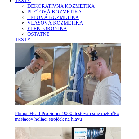
TESTY
DEKORATÍVNA KOZMETIKA
PLEŤOVÁ KOZMETIKA
TELOVÁ KOZMETIKA
VLASOVÁ KOZMETIKA
ELEKTORONIKA
OSTATNÉ
TESTY
Philips Head Pro Series 9000: testovali sme niekoľko
mesiacov holiaci strojček na hlavu