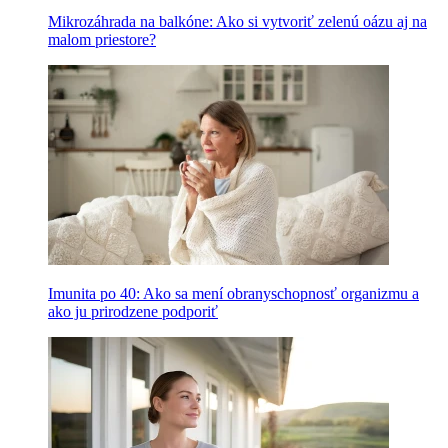
Mikrozáhrada na balkóne: Ako si vytvoriť zelenú oázu aj na
malom priestore?
Imunita po 40: Ako sa mení obranyschopnosť organizmu a
ako ju prirodzene podporiť