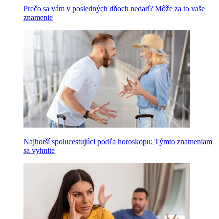
Prečo sa vám v posledných dňoch nedarí? Môže za to vaše
znamenie
Najhorší spolucestujúci podľa horoskopu: Týmto znameniam
sa vyhnite