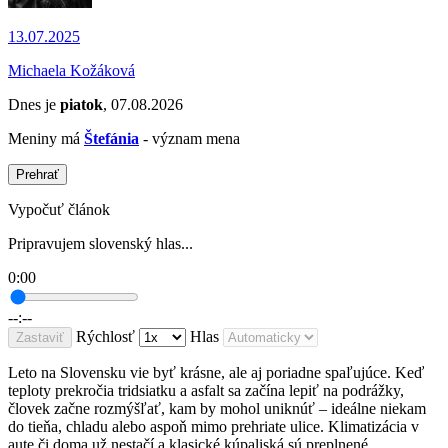
13.07.2025
Michaela Kožáková
Dnes je
piatok
, 07.08.2026
Meniny má
Štefánia
- význam mena
Prehrať
Vypočuť článok
Pripravujem slovenský hlas...
0:00
--:--
Rýchlosť
Hlas
Zastaviť
Leto na Slovensku vie byť krásne, ale aj poriadne spaľujúce. Keď
teploty prekročia tridsiatku a asfalt sa začína lepiť na podrážky,
človek začne rozmýšľať, kam by mohol uniknúť – ideálne niekam
do tieňa, chladu alebo aspoň mimo prehriate ulice. Klimatizácia v
aute či doma už nestačí a klasické kúpaliská sú preplnené.