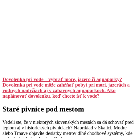
Dovolenka pri vode – vybrať more, jazero či aquaparky?
Dovolenka pri vode môže zahŕňať pobyt pri mori, jazerách a
vodných nádržiach aj v zábavných aquaparkoch. Ako
naplánovať dovolenku, keď chcete ísť k vode?
Staré pivnice pod mestom
Vedeli ste, že v niektorých slovenských mestách sa dá schovať pred
teplom aj v historických pivniciach? Napríklad v Skalici, Modre
alebo Trnave objavíte desiatky metrov dlhé chodbové systémy, kde