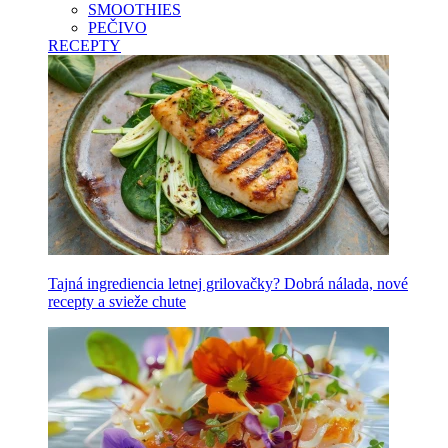
SMOOTHIES
PEČIVO
RECEPTY
Tajná ingrediencia letnej grilovačky? Dobrá nálada, nové
recepty a svieže chute