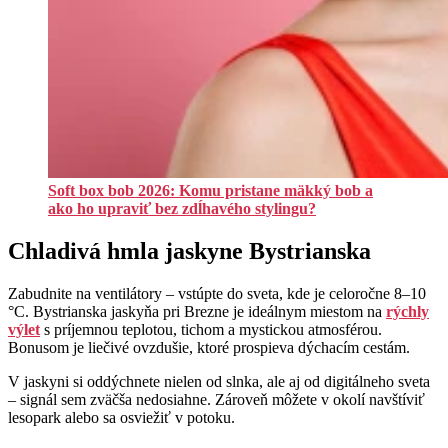
Soft box bob 2026: Komu pristane mäkký bob a
ako ho upraviť bez zdĺhavého stylingu?
Chladivá hmla jaskyne Bystrianska
Zabudnite na ventilátory – vstúpte do sveta, kde je celoročne 8–10
°C. Bystrianska jaskyňa pri Brezne je ideálnym miestom na
rýchly
výlet
s príjemnou teplotou, tichom a mystickou atmosférou.
Bonusom je liečivé ovzdušie, ktoré prospieva dýchacím cestám.
V jaskyni si oddýchnete nielen od slnka, ale aj od digitálneho sveta
– signál sem zväčša nedosiahne. Zároveň môžete v okolí navštíviť
lesopark alebo sa osviežiť v potoku.