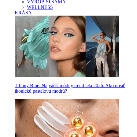
VYROB SI SAMA
WELLNESS
KRÁSA
Tiffany Blue: Najväčší módny trend leta 2026. Ako nosiť
ikonickú pastelovú modrú?