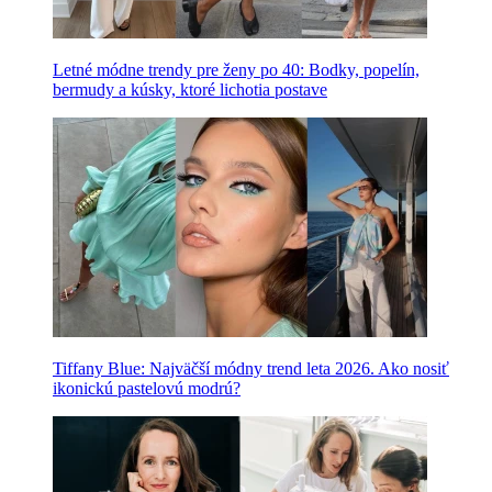
Letné módne trendy pre ženy po 40: Bodky, popelín,
bermudy a kúsky, ktoré lichotia postave
Tiffany Blue: Najväčší módny trend leta 2026. Ako nosiť
ikonickú pastelovú modrú?