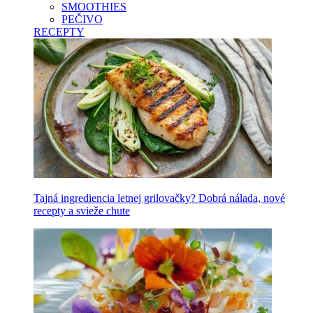
SMOOTHIES
PEČIVO
RECEPTY
Tajná ingrediencia letnej grilovačky? Dobrá nálada, nové
recepty a svieže chute