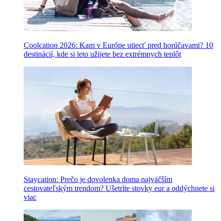
Coolcation 2026: Kam v Európe utiecť pred horúčavami? 10
destinácií, kde si leto užijete bez extrémnych teplôt
Staycation: Prečo je dovolenka doma najväčším
cestovateľským trendom? Ušetríte stovky eur a oddýchnete si
viac