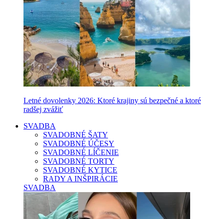
Letné dovolenky 2026: Ktoré krajiny sú bezpečné a ktoré
radšej zvážiť
SVADBA
SVADOBNÉ ŠATY
SVADOBNÉ ÚČESY
SVADOBNÉ LÍČENIE
SVADOBNÉ TORTY
SVADOBNÉ KYTICE
RADY A INŠPIRÁCIE
SVADBA