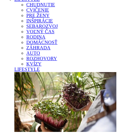
CHUDNUTIE
CVIČENIE
PRE ŽENY
INŠPIRÁCIE
SEBAROZVOJ
VOĽNÝ ČAS
RODINA
DOMÁCNOSŤ
ZÁHRADA
AUTO
ROZHOVORY
KVÍZY
LIFESTYLE