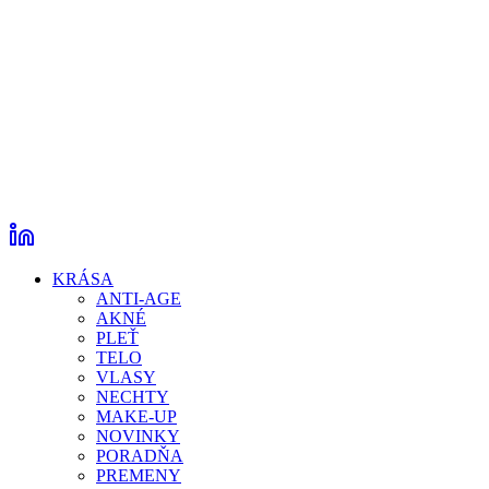
KRÁSA
ANTI-AGE
AKNÉ
PLEŤ
TELO
VLASY
NECHTY
MAKE-UP
NOVINKY
PORADŇA
PREMENY