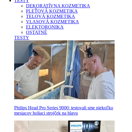
TESTY
DEKORATÍVNA KOZMETIKA
PLEŤOVÁ KOZMETIKA
TELOVÁ KOZMETIKA
VLASOVÁ KOZMETIKA
ELEKTORONIKA
OSTATNÉ
TESTY
Philips Head Pro Series 9000: testovali sme niekoľko
mesiacov holiaci strojček na hlavu