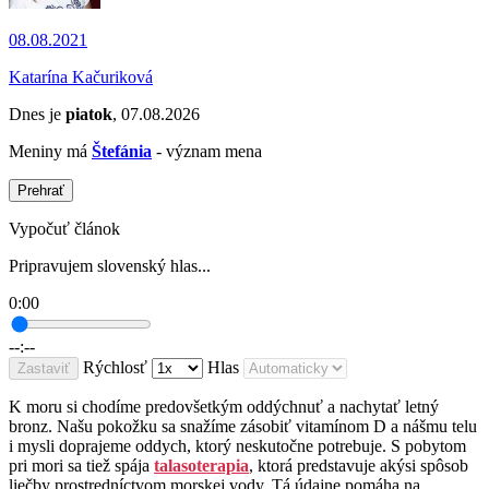
08.08.2021
Katarína Kačuriková
Dnes je
piatok
, 07.08.2026
Meniny má
Štefánia
- význam mena
Prehrať
Vypočuť článok
Pripravujem slovenský hlas...
0:00
--:--
Rýchlosť
Hlas
Zastaviť
K moru si chodíme predovšetkým oddýchnuť a nachytať letný
bronz. Našu pokožku sa snažíme zásobiť vitamínom D a nášmu telu
i mysli doprajeme oddych, ktorý neskutočne potrebuje. S pobytom
pri mori sa tiež spája
talasoterapia
, ktorá predstavuje akýsi spôsob
liečby prostredníctvom morskej vody. Tá údajne pomáha na