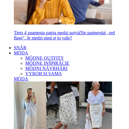
Tieto 4 znamenia patria medzi najväčšie partnerské „red
flags“. Je medzi nimi aj to vaše?
SNÁR
MÓDA
MÓDNE OUTFITY
MÓDNE INŠPIRÁCIE
MÓDNI NÁVRHÁRI
VYROB SI SAMA
MÓDA