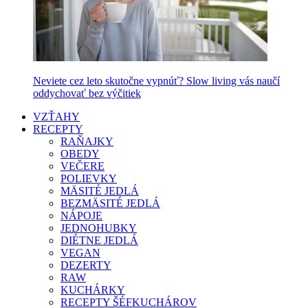
Neviete cez leto skutočne vypnúť? Slow living vás naučí
oddychovať bez výčitiek
VZŤAHY
RECEPTY
RAŇAJKY
OBEDY
VEČERE
POLIEVKY
MÄSITÉ JEDLÁ
BEZMÄSITÉ JEDLÁ
NÁPOJE
JEDNOHUBKY
DIÉTNE JEDLÁ
VEGAN
DEZERTY
RAW
KUCHÁRKY
RECEPTY ŠÉFKUCHÁROV