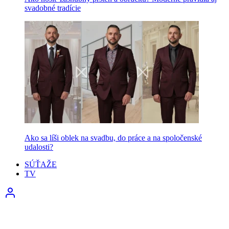
svadobné tradície
Ako sa líši oblek na svadbu, do práce a na spoločenské
udalosti?
SÚŤAŽE
TV