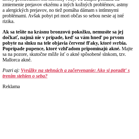
zmiernenie prejavov ekzému a iných kožných problémov, astmy
a alergických prejavov, no tiež pomáha dámam s intímnymi
problémami. Avšak pobyt pri mori občas so sebou nesie aj isté
rizika.
Ak sa tešíte na krásnu bronzovú pokožku, nemusíte sa jej
dočkať, najmä nie v prípade, keď sa vám hneď po prvom
pobyte na slnku na tele objavia červené fľaky, ktoré svrbia.
Poprípade pupence, ktoré vzhľadom pripomínajú akné.
Majte
sa na pozore, skutočne môže ísť o akné spôsobené slnkom, tzv.
Mallorca akné.
Pozri aj:
Vyrážky na stehnách a začervenanie: Ako si poradiť s
trením stehien o seba?
Reklama