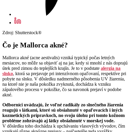
Zdroj: Shutterstock®
Čo je Mallorca akné?
Mallorca akné (acne aestivalis) vzniká typický počas letných
mesiacov, no môže sa objaviť aj na jar, kedy si mnohí z nás doprajú
útek pred zimou do teplejších krajín. Je to v podstate
alergia na
slnko
, ktorá sa prejavuje pri intenzívnom opaľovaní, respektíve pri
pobyte na slnku. V dôsledku nadmerného pôsobenia UV žiarenia,
na ktoré nie je naša pokožka zvyknutá, dochádza k vzniku
zápalového procesu v pokožke, čo sa navonok prejaví v podobe
akné.
Odborníci uvádzajú, že voľné radikály zo slnečného žiarenia
reagujú s látkami, ktoré sú obsiahnuté v opaľovacích i iných
kozmetických prípravkoch, no svoju úlohu pri tomto kožnom
probléme zohrávajú aj látky obsiahnuté v morskej vode.
V dôsledku toho dochádza k upchávaniu vlasových vývodov, čím
vznikajú rôzne aknózne prejavy – najčastejšie teda vyrážky.