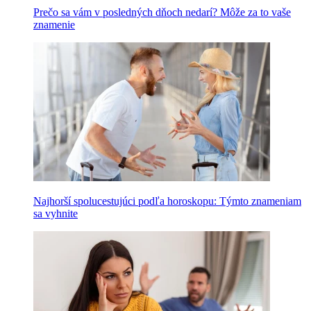
Prečo sa vám v posledných dňoch nedarí? Môže za to vaše
znamenie
Najhorší spolucestujúci podľa horoskopu: Týmto znameniam
sa vyhnite