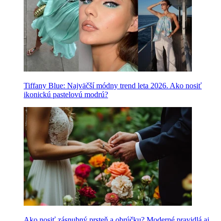
Tiffany Blue: Najväčší módny trend leta 2026. Ako nosiť
ikonickú pastelovú modrú?
Ako nosiť zásnubný prsteň a obrúčku? Moderné pravidlá aj