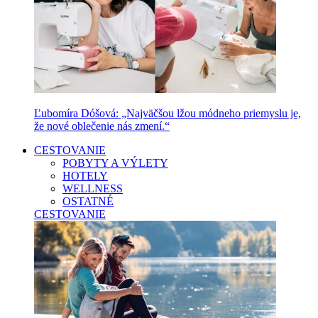
Ľubomíra Dóšová: „Najväčšou lžou módneho priemyslu je,
že nové oblečenie nás zmení.“
CESTOVANIE
POBYTY A VÝLETY
HOTELY
WELLNESS
OSTATNÉ
CESTOVANIE