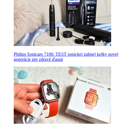
Philips Sonicare 7100: TEST sonickej zubnej kefky novej
generácie pre zdravé ďasná