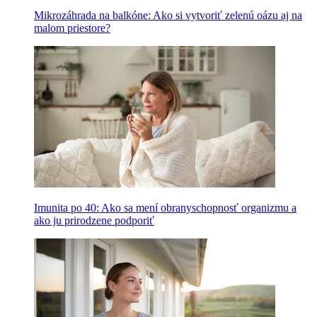
Mikrozáhrada na balkóne: Ako si vytvoriť zelenú oázu aj na
malom priestore?
Imunita po 40: Ako sa mení obranyschopnosť organizmu a
ako ju prirodzene podporiť