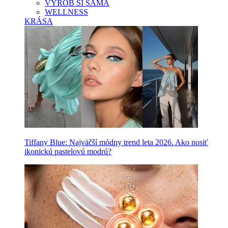
VYROB SI SAMA
WELLNESS
KRÁSA
Tiffany Blue: Najväčší módny trend leta 2026. Ako nosiť
ikonickú pastelovú modrú?