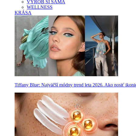
VYROB SI SAMA
WELLNESS
KRÁSA
Tiffany Blue: Najväčší módny trend leta 2026. Ako nosiť ikon