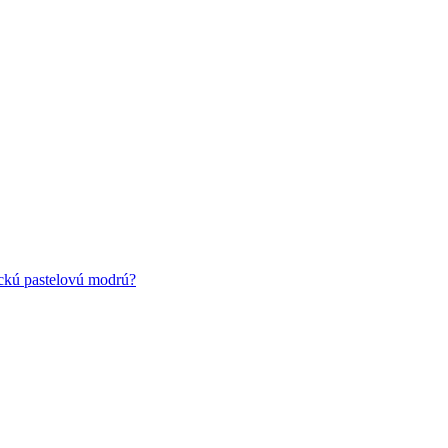
ickú pastelovú modrú?