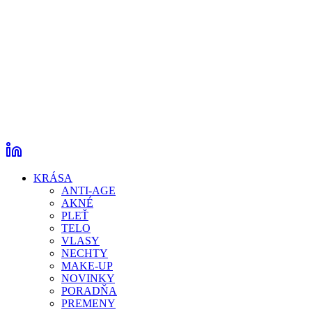
KRÁSA
ANTI-AGE
AKNÉ
PLEŤ
TELO
VLASY
NECHTY
MAKE-UP
NOVINKY
PORADŇA
PREMENY