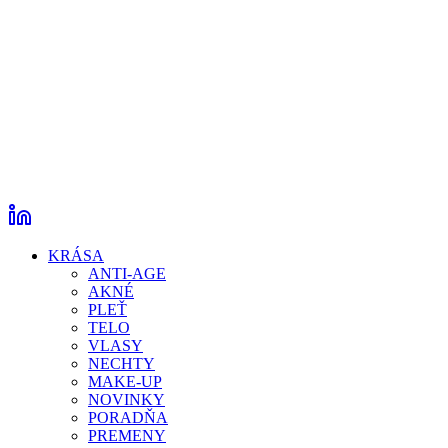
KRÁSA
ANTI-AGE
AKNÉ
PLEŤ
TELO
VLASY
NECHTY
MAKE-UP
NOVINKY
PORADŇA
PREMENY