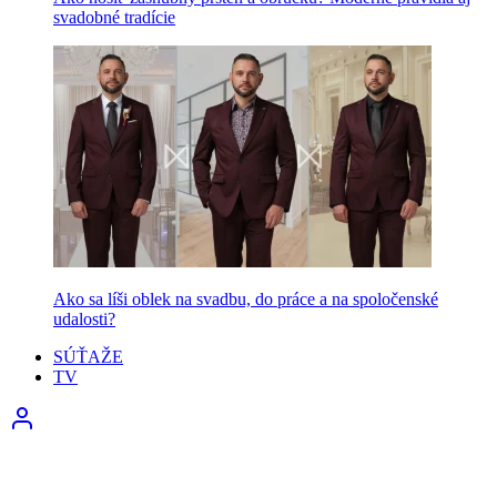
svadobné tradície
Ako sa líši oblek na svadbu, do práce a na spoločenské
udalosti?
SÚŤAŽE
TV