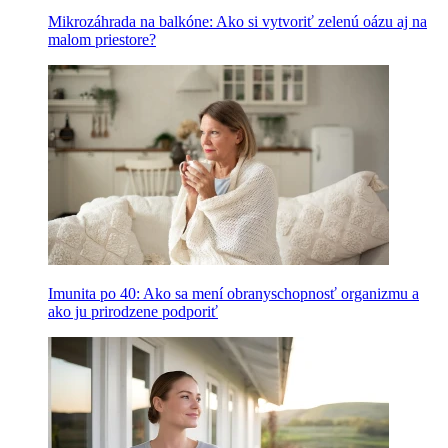
Mikrozáhrada na balkóne: Ako si vytvoriť zelenú oázu aj na
malom priestore?
Imunita po 40: Ako sa mení obranyschopnosť organizmu a
ako ju prirodzene podporiť