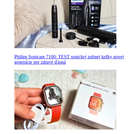
Philips Sonicare 7100: TEST sonickej zubnej kefky novej
generácie pre zdravé ďasná