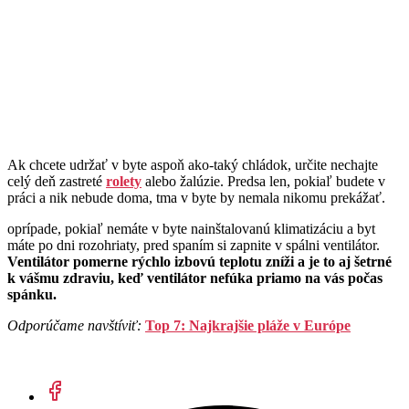
Ak chcete udržať v byte aspoň ako-taký chládok, určite nechajte
celý deň zastreté
rolety
alebo žalúzie. Predsa len, pokiaľ budete v
práci a nik nebude doma, tma v byte by nemala nikomu prekážať.
oprípade, pokiaľ nemáte v byte nainštalovanú klimatizáciu a byt
máte po dni rozohriaty, pred spaním si zapnite v spálni ventilátor.
Ventilátor pomerne rýchlo izbovú teplotu zníži a je to aj šetrné
k vášmu zdraviu, keď ventilátor nefúka priamo na vás počas
spánku.
Odporúčame navštíviť:
Top 7: Najkrajšie pláže v Európe