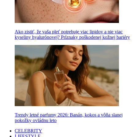
Ako zistiť, že vaša pleť potrebuje viac lipidov a nie viac
kyseliny hyalurónovej? Príznaky poškodenej kožnej bariéry
Trendy letné parfumy 2026: Banán, kokos a vôňa slanej
pokožky ovládnu leto
CELEBRITY
LIFESTYLE