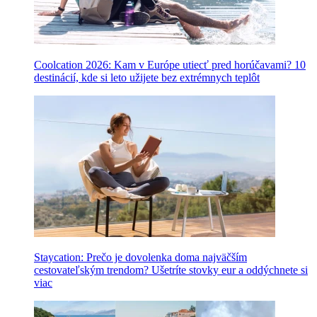
Coolcation 2026: Kam v Európe utiecť pred horúčavami? 10
destinácií, kde si leto užijete bez extrémnych teplôt
Staycation: Prečo je dovolenka doma najväčším
cestovateľským trendom? Ušetríte stovky eur a oddýchnete si
viac