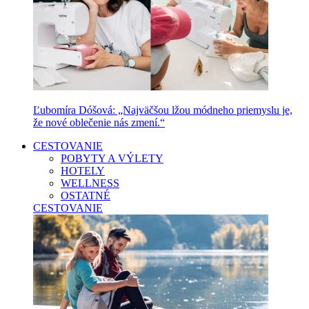
Ľubomíra Dóšová: „Najväčšou lžou módneho priemyslu je,
že nové oblečenie nás zmení.“
CESTOVANIE
POBYTY A VÝLETY
HOTELY
WELLNESS
OSTATNÉ
CESTOVANIE