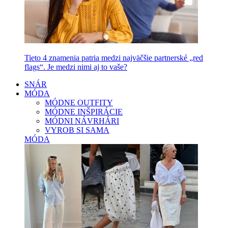
Tieto 4 znamenia patria medzi najväčšie partnerské „red
flags“. Je medzi nimi aj to vaše?
SNÁR
MÓDA
MÓDNE OUTFITY
MÓDNE INŠPIRÁCIE
MÓDNI NÁVRHÁRI
VYROB SI SAMA
MÓDA