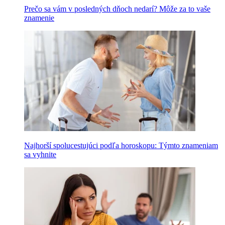
Prečo sa vám v posledných dňoch nedarí? Môže za to vaše
znamenie
Najhorší spolucestujúci podľa horoskopu: Týmto znameniam
sa vyhnite