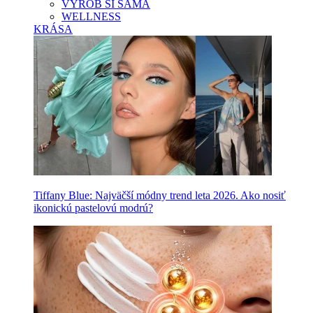
VYROB SI SAMA
WELLNESS
KRÁSA
Tiffany Blue: Najväčší módny trend leta 2026. Ako nosiť
ikonickú pastelovú modrú?