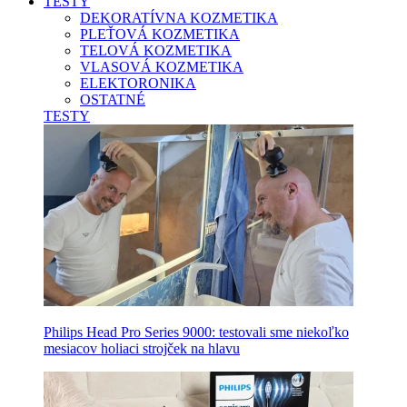
TESTY
DEKORATÍVNA KOZMETIKA
PLEŤOVÁ KOZMETIKA
TELOVÁ KOZMETIKA
VLASOVÁ KOZMETIKA
ELEKTORONIKA
OSTATNÉ
TESTY
Philips Head Pro Series 9000: testovali sme niekoľko
mesiacov holiaci strojček na hlavu