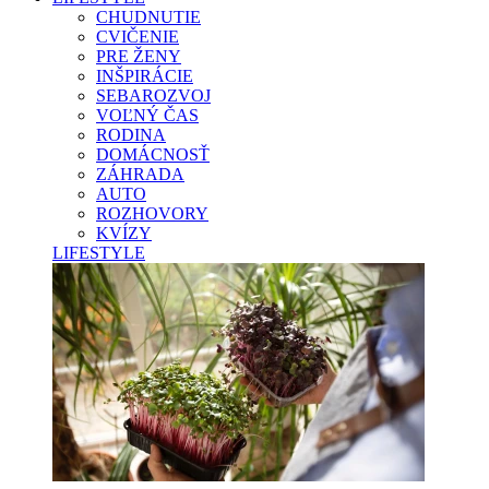
CHUDNUTIE
CVIČENIE
PRE ŽENY
INŠPIRÁCIE
SEBAROZVOJ
VOĽNÝ ČAS
RODINA
DOMÁCNOSŤ
ZÁHRADA
AUTO
ROZHOVORY
KVÍZY
LIFESTYLE