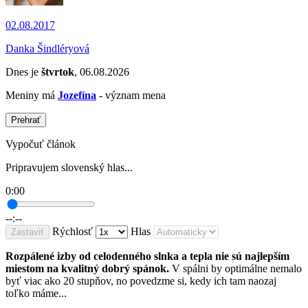
02.08.2017
Danka Šindléryová
Dnes je
štvrtok
, 06.08.2026
Meniny má
Jozefína
- význam mena
Prehrať
Vypočuť článok
Pripravujem slovenský hlas...
0:00
--:--
Rýchlosť
Hlas
Zastaviť
Rozpálené izby od celodenného slnka a tepla nie sú najlepším
miestom na kvalitný dobrý spánok.
V spálni by optimálne nemalo
byť viac ako 20 stupňov, no povedzme si, kedy ich tam naozaj
toľko máme...