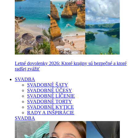
Letné dovolenky 2026: Ktoré krajiny sú bezpečné a ktoré
radšej zvážiť
SVADBA
SVADOBNÉ ŠATY
SVADOBNÉ ÚČESY
SVADOBNÉ LÍČENIE
SVADOBNÉ TORTY
SVADOBNÉ KYTICE
RADY A INŠPIRÁCIE
SVADBA