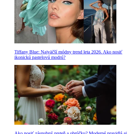
Tiffany Blue: Najväčší módny trend leta 2026. Ako nosiť
ikonickú pastelovú modrú?
Ako nosiť zásnubný prsteň a obrúčku? Moderné pravidlá aj