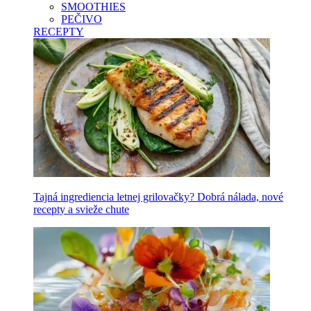
SMOOTHIES
PEČIVO
RECEPTY
Tajná ingrediencia letnej grilovačky? Dobrá nálada, nové
recepty a svieže chute