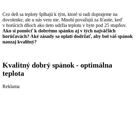
Cez deň sa teploty šplhajú k tým, ktoré si radi doprajeme na
dovolenke, ale u nás veru nie. Mnohí považujú za šťastie, keď
v horúcich dňoch ako tieto udržia teplotu v byte pod 25 stupňov.
Ako si pomôcť k dobrému spánku aj v tých najväčších
horúčavách? Aké zásady sa oplatí dodržať, aby
bol
váš spánok
naozaj kvalitný?
Kvalitný dobrý spánok - optimálna
teplota
Reklama