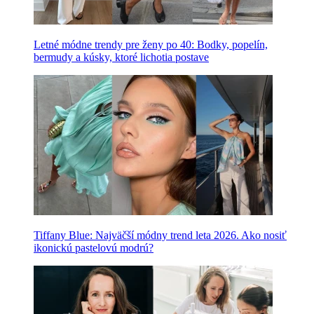
Letné módne trendy pre ženy po 40: Bodky, popelín,
bermudy a kúsky, ktoré lichotia postave
Tiffany Blue: Najväčší módny trend leta 2026. Ako nosiť
ikonickú pastelovú modrú?