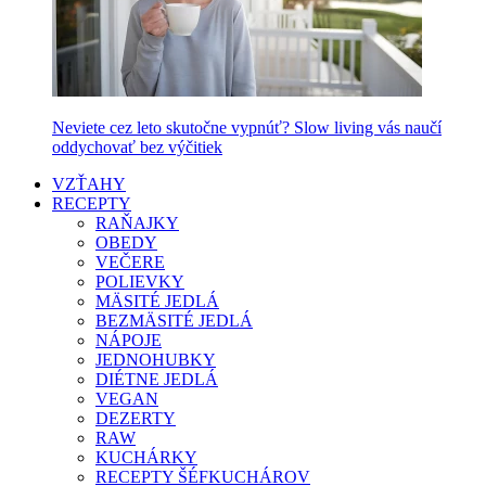
Neviete cez leto skutočne vypnúť? Slow living vás naučí
oddychovať bez výčitiek
VZŤAHY
RECEPTY
RAŇAJKY
OBEDY
VEČERE
POLIEVKY
MÄSITÉ JEDLÁ
BEZMÄSITÉ JEDLÁ
NÁPOJE
JEDNOHUBKY
DIÉTNE JEDLÁ
VEGAN
DEZERTY
RAW
KUCHÁRKY
RECEPTY ŠÉFKUCHÁROV