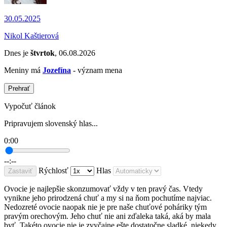
30.05.2025
Nikol Kaštierová
Dnes je
štvrtok
, 06.08.2026
Meniny má
Jozefína
- význam mena
Prehrať
Vypočuť článok
Pripravujem slovenský hlas...
0:00
--:--
Rýchlosť
Hlas
Zastaviť
Ovocie je najlepšie skonzumovať vždy v ten pravý čas. Vtedy
vynikne jeho prirodzená chuť a my si na ňom pochutíme najviac.
Nedozreté ovocie naopak nie je pre naše chuťové poháriky tým
pravým orechovým. Jeho chuť nie ani zďaleka taká, aká by mala
byť. Takéto ovocie nie je zvyčajne ešte dostatočne sladké, niekedy