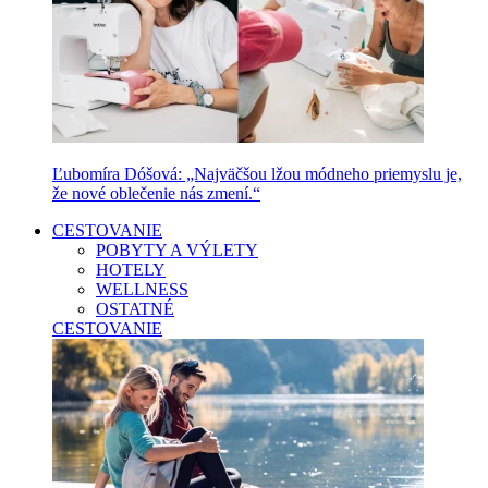
Ľubomíra Dóšová: „Najväčšou lžou módneho priemyslu je,
že nové oblečenie nás zmení.“
CESTOVANIE
POBYTY A VÝLETY
HOTELY
WELLNESS
OSTATNÉ
CESTOVANIE