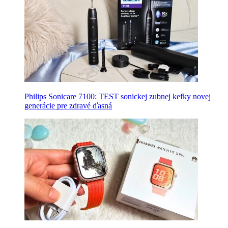
Philips Sonicare 7100: TEST sonickej zubnej kefky novej
generácie pre zdravé ďasná