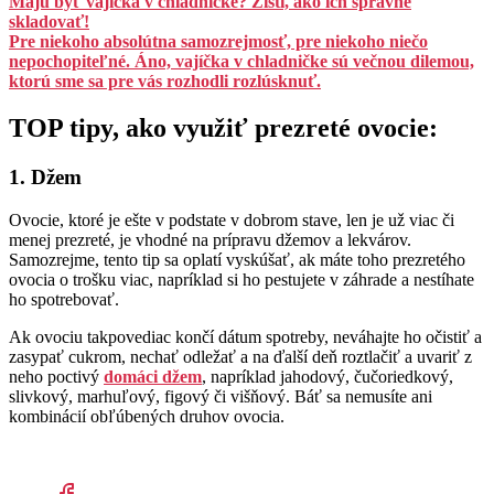
Majú byť vajíčka v chladničke? Zisti, ako ich správne
skladovať!
Pre niekoho absolútna samozrejmosť, pre niekoho niečo
nepochopiteľné. Áno, vajíčka v chladničke sú večnou dilemou,
ktorú sme sa pre vás rozhodli rozlúsknuť.
TOP tipy, ako využiť prezreté ovocie:
1. Džem
Ovocie, ktoré je ešte v podstate v dobrom stave, len je už viac či
menej prezreté, je vhodné na prípravu džemov a lekvárov.
Samozrejme, tento tip sa oplatí vyskúšať, ak máte toho prezretého
ovocia o trošku viac, napríklad si ho pestujete v záhrade a nestíhate
ho spotrebovať.
Ak ovociu takpovediac končí dátum spotreby, neváhajte ho očistiť a
zasypať cukrom, nechať odležať a na ďalší deň roztlačiť a uvariť z
neho poctivý
domáci džem
, napríklad jahodový, čučoriedkový,
slivkový, marhuľový, figový či višňový. Báť sa nemusíte ani
kombinácií obľúbených druhov ovocia.