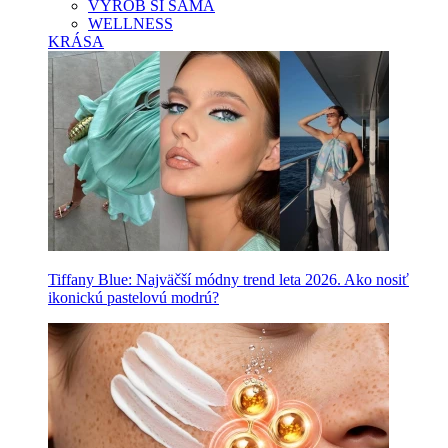
VYROB SI SAMA
WELLNESS
KRÁSA
Tiffany Blue: Najväčší módny trend leta 2026. Ako nosiť
ikonickú pastelovú modrú?