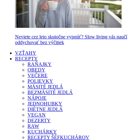
Neviete cez leto skutočne vypnúť? Slow living vás naučí
oddychovať bez výčitiek
VZŤAHY
RECEPTY
RAŇAJKY
OBEDY
VEČERE
POLIEVKY
MÄSITÉ JEDLÁ
BEZMÄSITÉ JEDLÁ
NÁPOJE
JEDNOHUBKY
DIÉTNE JEDLÁ
VEGAN
DEZERTY
RAW
KUCHÁRKY
RECEPTY ŠÉFKUCHÁROV