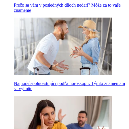
Prečo sa vám v posledných dňoch nedarí? Môže za to vaše
znamenie
Najhorší spolucestujúci podľa horoskopu: Týmto znameniam
sa vyhnite