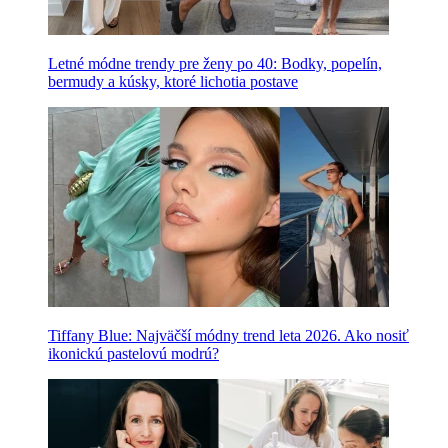
Letné módne trendy pre ženy po 40: Bodky, popelín,
bermudy a kúsky, ktoré lichotia postave
Tiffany Blue: Najväčší módny trend leta 2026. Ako nosiť
ikonickú pastelovú modrú?