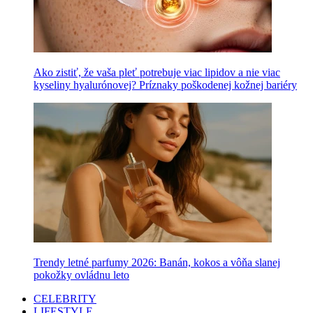
Ako zistiť, že vaša pleť potrebuje viac lipidov a nie viac
kyseliny hyalurónovej? Príznaky poškodenej kožnej bariéry
Trendy letné parfumy 2026: Banán, kokos a vôňa slanej
pokožky ovládnu leto
CELEBRITY
LIFESTYLE