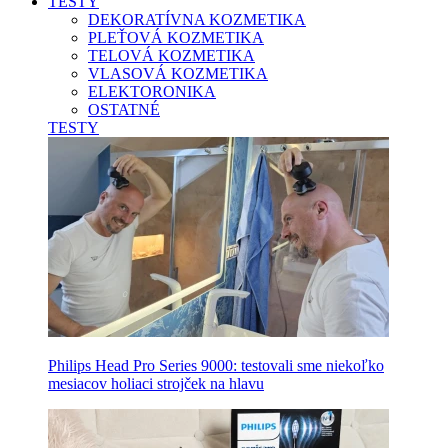
TESTY
DEKORATÍVNA KOZMETIKA
PLEŤOVÁ KOZMETIKA
TELOVÁ KOZMETIKA
VLASOVÁ KOZMETIKA
ELEKTORONIKA
OSTATNÉ
TESTY
Philips Head Pro Series 9000: testovali sme niekoľko
mesiacov holiaci strojček na hlavu