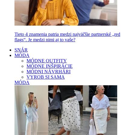
Tieto 4 znamenia patria medzi najväčšie partnerské „red
flags“. Je medzi nimi aj to vaše?
SNÁR
MÓDA
MÓDNE OUTFITY
MÓDNE INŠPIRÁCIE
MÓDNI NÁVRHÁRI
VYROB SI SAMA
MÓDA