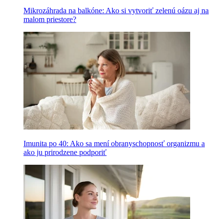
Mikrozáhrada na balkóne: Ako si vytvoriť zelenú oázu aj na
malom priestore?
Imunita po 40: Ako sa mení obranyschopnosť organizmu a
ako ju prirodzene podporiť