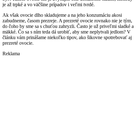
je až trpké a vo väčšine prípadov i veľmi tvrdé.
Ak však ovocie dlho skladujeme a na jeho konzumáciu akosi
zabudneme, časom prezreje. A prezreté ovocie rovnako nie je tým,
do čoho by sme sa s chuťou zahryzli. Často je už priveľmi sladké a
mäkké. Čo sa s ním teda dá urobiť, aby sme neplytvali jedlom? V
článku vám prinášame niekoľko tipov, ako šikovne spotrebovať aj
prezreté ovocie.
Reklama