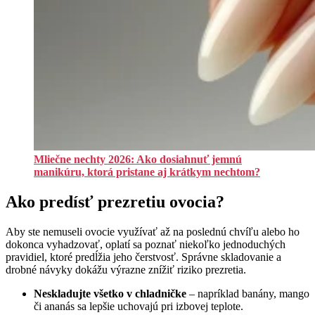
Mliečne nechty 2026: Ako dosiahnuť jemnú
manikúru, ktorá pristane aj krátkym nechtom?
Ako predísť prezretiu ovocia?
Aby ste nemuseli ovocie využívať až na poslednú chvíľu alebo ho
dokonca vyhadzovať, oplatí sa poznať niekoľko jednoduchých
pravidiel, ktoré predĺžia jeho čerstvosť. Správne skladovanie a
drobné návyky dokážu výrazne znížiť riziko prezretia.
Neskladujte všetko v chladničke
– napríklad banány, mango
či ananás sa lepšie uchovajú pri izbovej teplote.