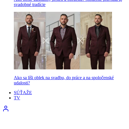
svadobné tradície
Ako sa líši oblek na svadbu, do práce a na spoločenské
udalosti?
SÚŤAŽE
TV