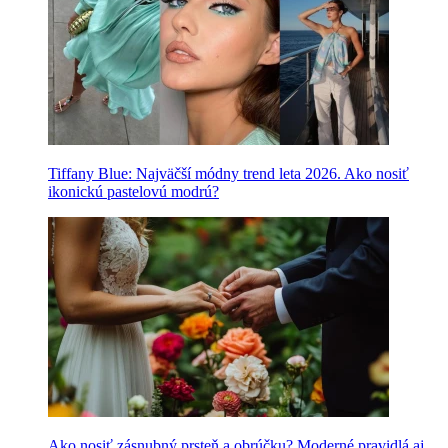
Tiffany Blue: Najväčší módny trend leta 2026. Ako nosiť
ikonickú pastelovú modrú?
Ako nosiť zásnubný prsteň a obrúčku? Moderné pravidlá aj