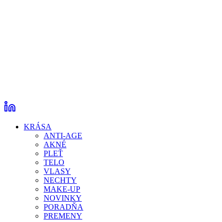
KRÁSA
ANTI-AGE
AKNÉ
PLEŤ
TELO
VLASY
NECHTY
MAKE-UP
NOVINKY
PORADŇA
PREMENY