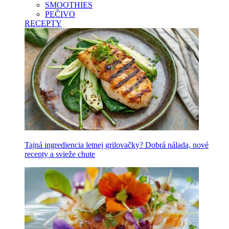
SMOOTHIES
PEČIVO
RECEPTY
Tajná ingrediencia letnej grilovačky? Dobrá nálada, nové
recepty a svieže chute