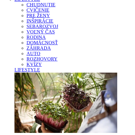
CHUDNUTIE
CVIČENIE
PRE ŽENY
INŠPIRÁCIE
SEBAROZVOJ
VOĽNÝ ČAS
RODINA
DOMÁCNOSŤ
ZÁHRADA
AUTO
ROZHOVORY
KVÍZY
LIFESTYLE