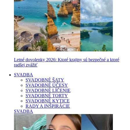
Letné dovolenky 2026: Ktoré krajiny sú bezpečné a ktoré
radšej zvážiť
SVADBA
SVADOBNÉ ŠATY
SVADOBNÉ ÚČESY
SVADOBNÉ LÍČENIE
SVADOBNÉ TORTY
SVADOBNÉ KYTICE
RADY A INŠPIRÁCIE
SVADBA