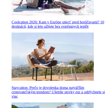
Coolcation 2026: Kam v Európe utiecť pred horúčavami? 10
destinácií, kde si leto užijete bez extrémnych teplôt
Staycation: Prečo je dovolenka doma najväčším
cestovateľským trendom? Ušetríte stovky eur a oddýchnete si
viac