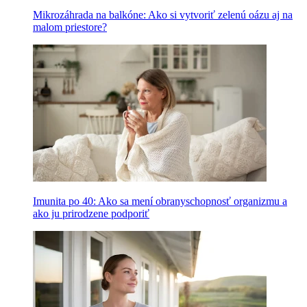
Mikrozáhrada na balkóne: Ako si vytvoriť zelenú oázu aj na
malom priestore?
Imunita po 40: Ako sa mení obranyschopnosť organizmu a
ako ju prirodzene podporiť