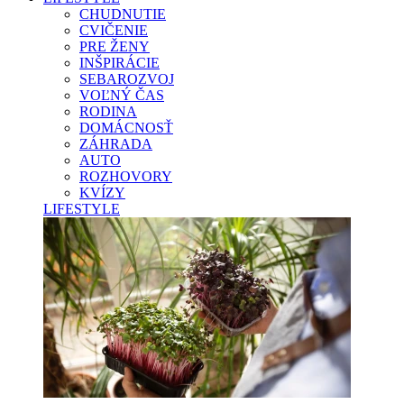
CHUDNUTIE
CVIČENIE
PRE ŽENY
INŠPIRÁCIE
SEBAROZVOJ
VOĽNÝ ČAS
RODINA
DOMÁCNOSŤ
ZÁHRADA
AUTO
ROZHOVORY
KVÍZY
LIFESTYLE