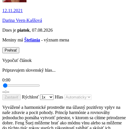
12.11.2021
Darina Veen-Kaššová
Dnes je
piatok
, 07.08.2026
Meniny má
Štefánia
- význam mena
Prehrať
Vypočuť článok
Pripravujem slovenský hlas...
0:00
--:--
Rýchlosť
Hlas
Zastaviť
Vyvážené a harmonické prostredie ma úžasný pozitívny vplyv na
naše zdravie a pocit pohody. Princíp harmónie a rovnováhy
jednoducho pomáha vytvoriť priestor, v ktorom sa cítime prirodzene
dobre. Feng Šuej môžeme brať ako módnu vlnu alebo sa môžeme
do týchto tisíc rokov starých zákonitostí zahĺbiť a skúsiť ich