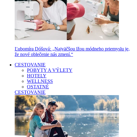
Ľubomíra Dóšová: „Najväčšou lžou módneho priemyslu je,
že nové oblečenie nás zmení.“
CESTOVANIE
POBYTY A VÝLETY
HOTELY
WELLNESS
OSTATNÉ
CESTOVANIE