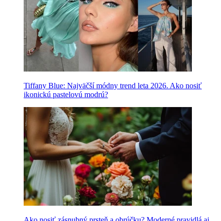
Tiffany Blue: Najväčší módny trend leta 2026. Ako nosiť
ikonickú pastelovú modrú?
Ako nosiť zásnubný prsteň a obrúčku? Moderné pravidlá aj