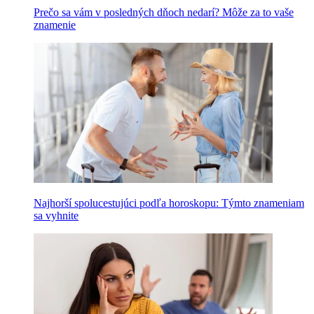
Prečo sa vám v posledných dňoch nedarí? Môže za to vaše
znamenie
Najhorší spolucestujúci podľa horoskopu: Týmto znameniam
sa vyhnite