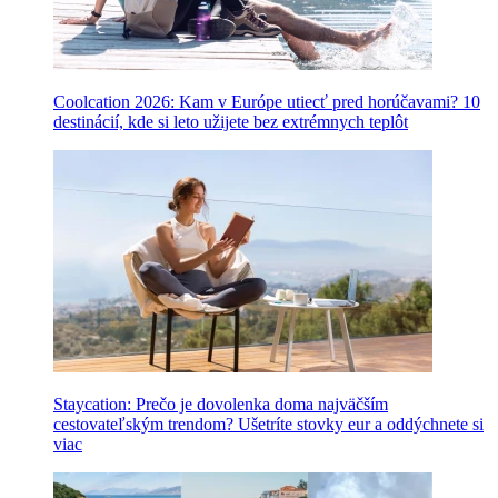
Coolcation 2026: Kam v Európe utiecť pred horúčavami? 10
destinácií, kde si leto užijete bez extrémnych teplôt
Staycation: Prečo je dovolenka doma najväčším
cestovateľským trendom? Ušetríte stovky eur a oddýchnete si
viac