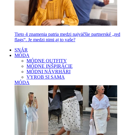
Tieto 4 znamenia patria medzi najväčšie partnerské „red
flags“. Je medzi nimi aj to vaše?
SNÁR
MÓDA
MÓDNE OUTFITY
MÓDNE INŠPIRÁCIE
MÓDNI NÁVRHÁRI
VYROB SI SAMA
MÓDA