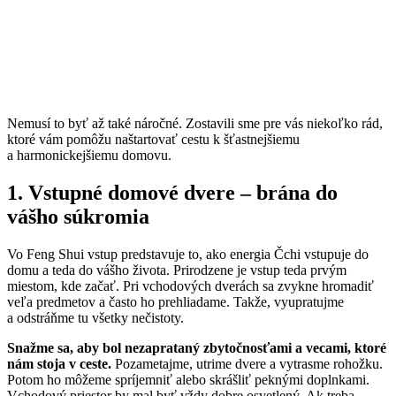
Nemusí to byť až také náročné. Zostavili sme pre vás niekoľko rád,
ktoré vám pomôžu naštartovať cestu k šťastnejšiemu
a harmonickejšiemu domovu.
1. Vstupné domové dvere – brána do
vášho súkromia
Vo Feng Shui vstup predstavuje to, ako energia Čchi vstupuje do
domu a teda do vášho života. Prirodzene je vstup teda prvým
miestom, kde začať. Pri vchodových dverách sa zvykne hromadiť
veľa predmetov a často ho prehliadame. Takže, vyupratujme
a odstráňme tu všetky nečistoty.
Snažme sa, aby bol nezaprataný zbytočnosťami a vecami, ktoré
nám stoja v ceste.
Pozametajme, utrime dvere a vytrasme rohožku.
Potom ho môžeme spríjemniť alebo skrášliť peknými doplnkami.
Vchodový priestor by mal byť vždy dobre osvetlený. Ak treba,