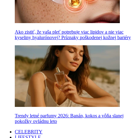
Ako zistiť, že vaša pleť potrebuje viac lipidov a nie viac
kyseliny hyalurónovej? Príznaky poškodenej kožnej bariéry
Trendy letné parfumy 2026: Banán, kokos a vôňa slanej
pokožky ovládnu leto
CELEBRITY
LIFESTYLE