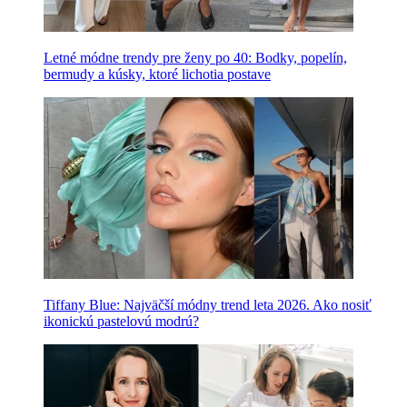
Letné módne trendy pre ženy po 40: Bodky, popelín,
bermudy a kúsky, ktoré lichotia postave
Tiffany Blue: Najväčší módny trend leta 2026. Ako nosiť
ikonickú pastelovú modrú?