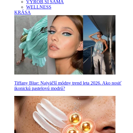
VYROB SI SAMA
WELLNESS
KRÁSA
Tiffany Blue: Najväčší módny trend leta 2026. Ako nosiť
ikonickú pastelovú modrú?