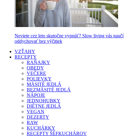
Neviete cez leto skutočne vypnúť? Slow living vás naučí
oddychovať bez výčitiek
VZŤAHY
RECEPTY
RAŇAJKY
OBEDY
VEČERE
POLIEVKY
MÄSITÉ JEDLÁ
BEZMÄSITÉ JEDLÁ
NÁPOJE
JEDNOHUBKY
DIÉTNE JEDLÁ
VEGAN
DEZERTY
RAW
KUCHÁRKY
RECEPTY ŠÉFKUCHÁROV