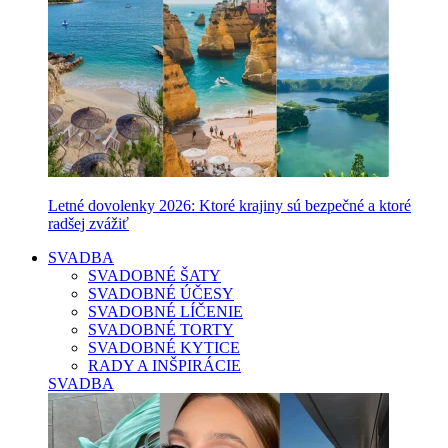
Letné dovolenky 2026: Ktoré krajiny sú bezpečné a ktoré
radšej zvážiť
SVADBA
SVADOBNÉ ŠATY
SVADOBNÉ ÚČESY
SVADOBNÉ LÍČENIE
SVADOBNÉ TORTY
SVADOBNÉ KYTICE
RADY A INŠPIRÁCIE
SVADBA