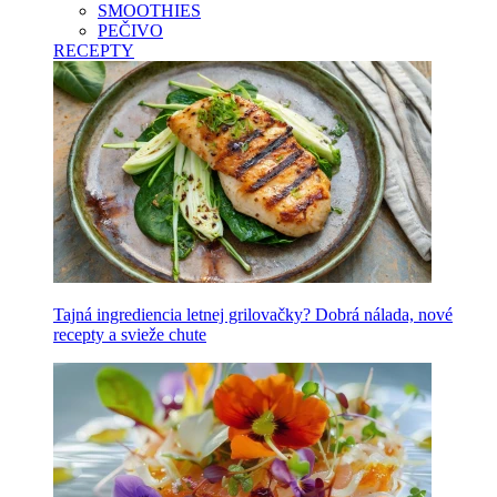
SMOOTHIES
PEČIVO
RECEPTY
Tajná ingrediencia letnej grilovačky? Dobrá nálada, nové
recepty a svieže chute