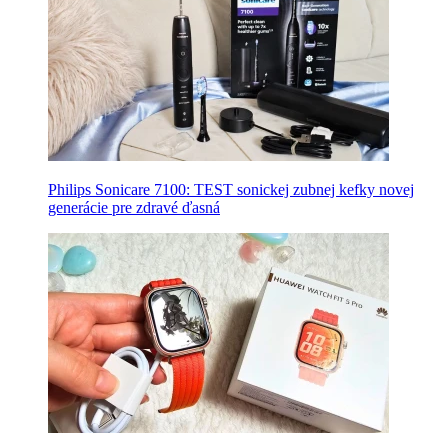
Philips Sonicare 7100: TEST sonickej zubnej kefky novej
generácie pre zdravé ďasná