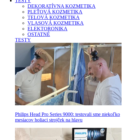
TESTY
DEKORATÍVNA KOZMETIKA
PLEŤOVÁ KOZMETIKA
TELOVÁ KOZMETIKA
VLASOVÁ KOZMETIKA
ELEKTORONIKA
OSTATNÉ
TESTY
Philips Head Pro Series 9000: testovali sme niekoľko
mesiacov holiaci strojček na hlavu