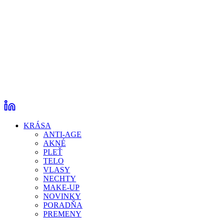
KRÁSA
ANTI-AGE
AKNÉ
PLEŤ
TELO
VLASY
NECHTY
MAKE-UP
NOVINKY
PORADŇA
PREMENY