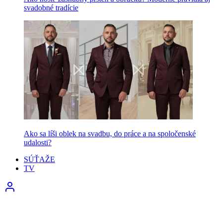
svadobné tradície
Ako sa líši oblek na svadbu, do práce a na spoločenské
udalosti?
SÚŤAŽE
TV