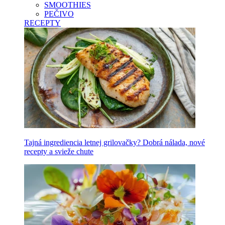
SMOOTHIES
PEČIVO
RECEPTY
Tajná ingrediencia letnej grilovačky? Dobrá nálada, nové
recepty a svieže chute