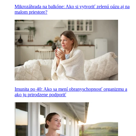
Mikrozáhrada na balkóne: Ako si vytvoriť zelenú oázu aj na
malom priestore?
Imunita po 40: Ako sa mení obranyschopnosť organizmu a
ako ju prirodzene podporiť