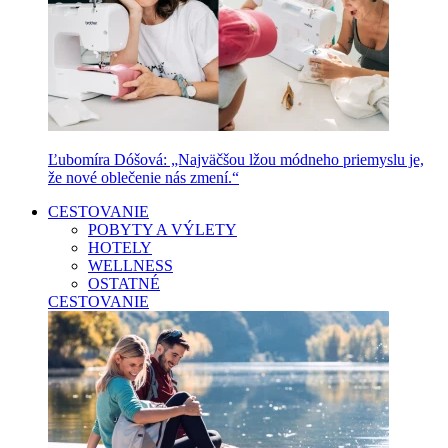
Ľubomíra Dóšová: „Najväčšou lžou módneho priemyslu je,
že nové oblečenie nás zmení.“
CESTOVANIE
POBYTY A VÝLETY
HOTELY
WELLNESS
OSTATNÉ
CESTOVANIE