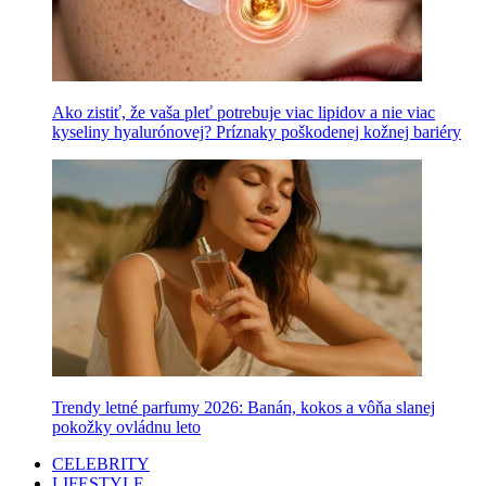
Ako zistiť, že vaša pleť potrebuje viac lipidov a nie viac
kyseliny hyalurónovej? Príznaky poškodenej kožnej bariéry
Trendy letné parfumy 2026: Banán, kokos a vôňa slanej
pokožky ovládnu leto
CELEBRITY
LIFESTYLE