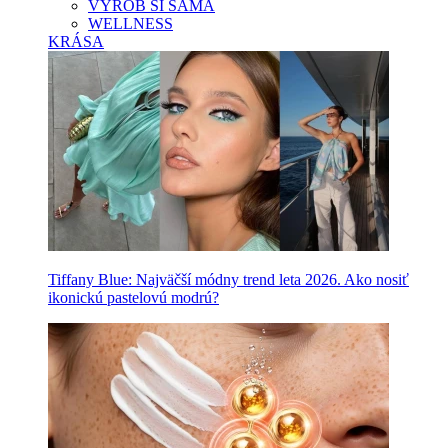
VYROB SI SAMA
WELLNESS
KRÁSA
Tiffany Blue: Najväčší módny trend leta 2026. Ako nosiť
ikonickú pastelovú modrú?