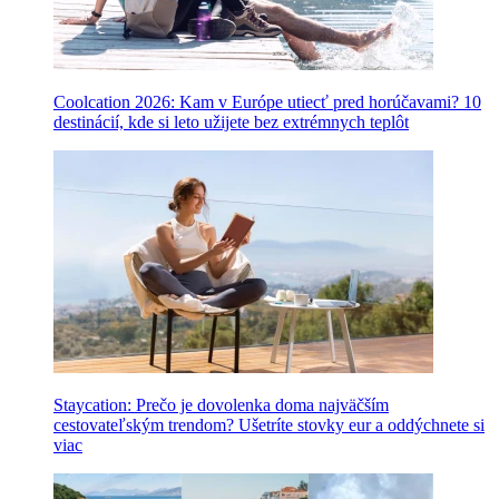
Coolcation 2026: Kam v Európe utiecť pred horúčavami? 10
destinácií, kde si leto užijete bez extrémnych teplôt
Staycation: Prečo je dovolenka doma najväčším
cestovateľským trendom? Ušetríte stovky eur a oddýchnete si
viac