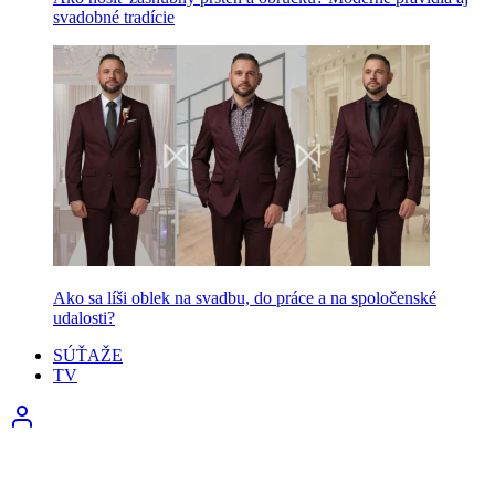
svadobné tradície
Ako sa líši oblek na svadbu, do práce a na spoločenské
udalosti?
SÚŤAŽE
TV