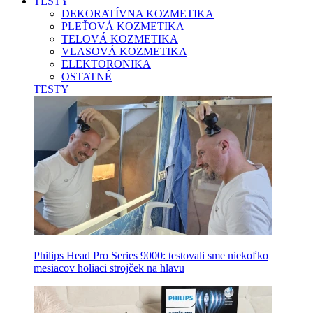
TESTY
DEKORATÍVNA KOZMETIKA
PLEŤOVÁ KOZMETIKA
TELOVÁ KOZMETIKA
VLASOVÁ KOZMETIKA
ELEKTORONIKA
OSTATNÉ
TESTY
Philips Head Pro Series 9000: testovali sme niekoľko
mesiacov holiaci strojček na hlavu