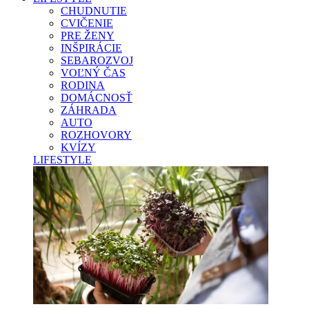
CHUDNUTIE
CVIČENIE
PRE ŽENY
INŠPIRÁCIE
SEBAROZVOJ
VOĽNÝ ČAS
RODINA
DOMÁCNOSŤ
ZÁHRADA
AUTO
ROZHOVORY
KVÍZY
LIFESTYLE