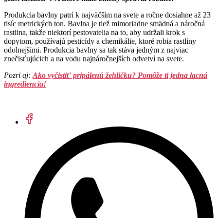
Produkcia bavlny patrí k najväčším na svete a ročne dosiahne až 23
tisíc metrických ton. Bavlna je tiež mimoriadne smädná a náročná
rastlina, takže niektorí pestovatelia na to, aby udržali krok s
dopytom, používajú pesticídy a chemikálie, ktoré robia rastliny
odolnejšími. Produkcia bavlny sa tak stáva jedným z najviac
znečisťujúcich a na vodu najnáročnejších odvetví na svete.
Pozri aj:
Ako vyčistiť pripálenú žehličku? Pomôže ti jedna lacná
ingrediencia!