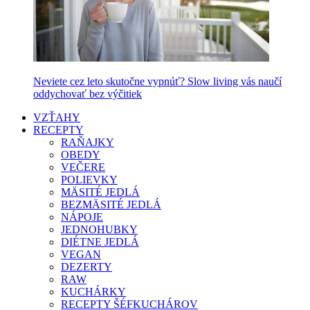
Neviete cez leto skutočne vypnúť? Slow living vás naučí
oddychovať bez výčitiek
VZŤAHY
RECEPTY
RAŇAJKY
OBEDY
VEČERE
POLIEVKY
MÄSITÉ JEDLÁ
BEZMÄSITÉ JEDLÁ
NÁPOJE
JEDNOHUBKY
DIÉTNE JEDLÁ
VEGAN
DEZERTY
RAW
KUCHÁRKY
RECEPTY ŠÉFKUCHÁROV