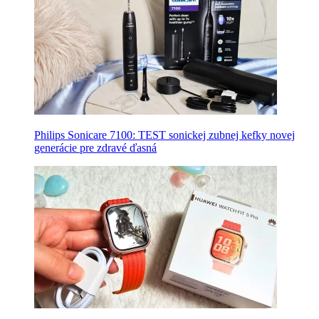
Philips Sonicare 7100: TEST sonickej zubnej kefky novej
generácie pre zdravé ďasná