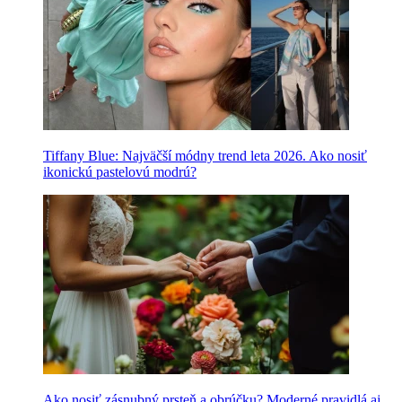
Tiffany Blue: Najväčší módny trend leta 2026. Ako nosiť
ikonickú pastelovú modrú?
Ako nosiť zásnubný prsteň a obrúčku? Moderné pravidlá aj