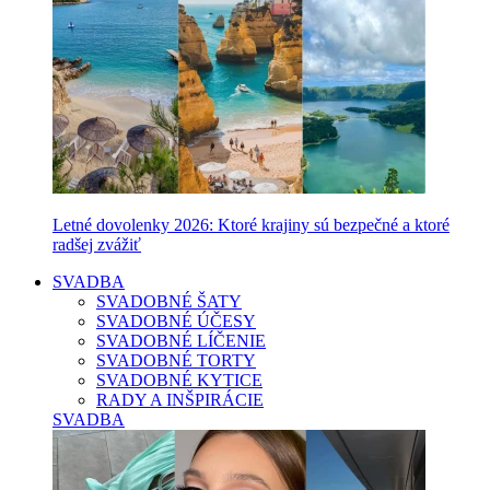
Letné dovolenky 2026: Ktoré krajiny sú bezpečné a ktoré
radšej zvážiť
SVADBA
SVADOBNÉ ŠATY
SVADOBNÉ ÚČESY
SVADOBNÉ LÍČENIE
SVADOBNÉ TORTY
SVADOBNÉ KYTICE
RADY A INŠPIRÁCIE
SVADBA