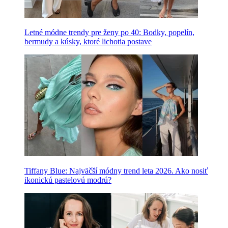
Letné módne trendy pre ženy po 40: Bodky, popelín,
bermudy a kúsky, ktoré lichotia postave
Tiffany Blue: Najväčší módny trend leta 2026. Ako nosiť
ikonickú pastelovú modrú?