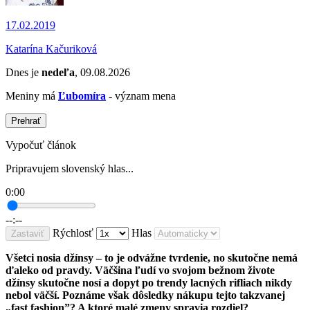
17.02.2019
Katarína Kačuriková
Dnes je
nedeľa
, 09.08.2026
Meniny má
Ľubomíra
- význam mena
Prehrať
Vypočuť článok
Pripravujem slovenský hlas...
0:00
--:--
Rýchlosť
Hlas
Zastaviť
Všetci nosia džínsy – to je odvážne tvrdenie, no skutočne nemá
ďaleko od pravdy. Väčšina ľudí vo svojom bežnom živote
džínsy skutočne nosí a dopyt po trendy lacných rifliach nikdy
nebol väčší. Poznáme však dôsledky nákupu tejto takzvanej
„fast fashion”? A ktoré malé zmeny spravia rozdiel?