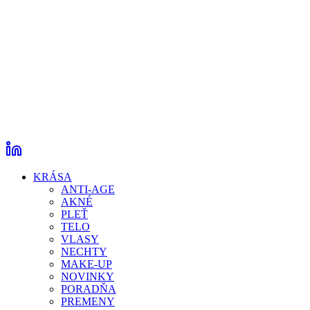
KRÁSA
ANTI-AGE
AKNÉ
PLEŤ
TELO
VLASY
NECHTY
MAKE-UP
NOVINKY
PORADŇA
PREMENY