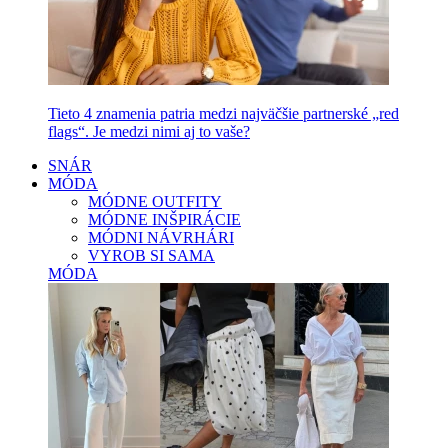
Tieto 4 znamenia patria medzi najväčšie partnerské „red
flags“. Je medzi nimi aj to vaše?
SNÁR
MÓDA
MÓDNE OUTFITY
MÓDNE INŠPIRÁCIE
MÓDNI NÁVRHÁRI
VYROB SI SAMA
MÓDA