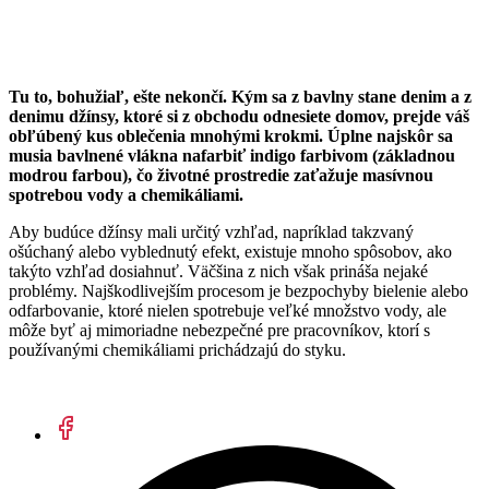
Tu to, bohužiaľ, ešte nekončí. Kým sa z bavlny stane denim a z
denimu džínsy, ktoré si z obchodu odnesiete domov, prejde váš
obľúbený kus oblečenia mnohými krokmi. Úplne najskôr sa
musia bavlnené vlákna nafarbiť indigo farbivom (základnou
modrou farbou), čo životné prostredie zaťažuje masívnou
spotrebou vody a chemikáliami.
Aby budúce džínsy mali určitý vzhľad, napríklad takzvaný
ošúchaný alebo vyblednutý efekt, existuje mnoho spôsobov, ako
takýto vzhľad dosiahnuť. Väčšina z nich však prináša nejaké
problémy. Najškodlivejším procesom je bezpochyby bielenie alebo
odfarbovanie, ktoré nielen spotrebuje veľké množstvo vody, ale
môže byť aj mimoriadne nebezpečné pre pracovníkov, ktorí s
používanými chemikáliami prichádzajú do styku.