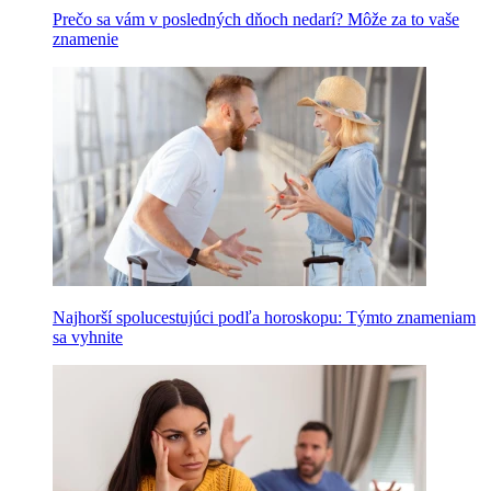
Prečo sa vám v posledných dňoch nedarí? Môže za to vaše
znamenie
Najhorší spolucestujúci podľa horoskopu: Týmto znameniam
sa vyhnite