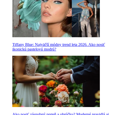
Tiffany Blue: Najväčší módny trend leta 2026. Ako nosiť
ikonickú pastelovú modrú?
Ako nosiť zásnubný prsteň a obrúčku? Moderné pravidlá aj