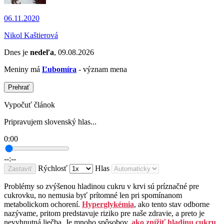
06.11.2020
Nikol Kaštierová
Dnes je
nedeľa
, 09.08.2026
Meniny má
Ľubomíra
- význam mena
Prehrať
Vypočuť článok
Pripravujem slovenský hlas...
0:00
--:--
Rýchlosť
Hlas
Zastaviť
Problémy so zvýšenou hladinou cukru v krvi sú príznačné pre
cukrovku, no nemusia byť prítomné len pri spomínanom
metabolickom ochorení.
Hyperglykémia
, ako tento stav odborne
nazývame, pritom predstavuje riziko pre naše zdravie, a preto je
nevyhnutná liečba. Je mnoho spôsobov,
ako znížiť hladinu cukru