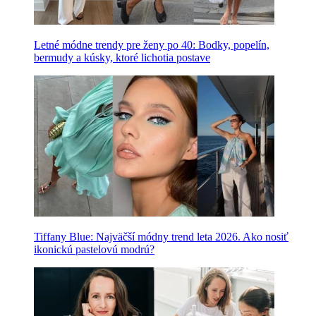
Letné módne trendy pre ženy po 40: Bodky, popelín,
bermudy a kúsky, ktoré lichotia postave
Tiffany Blue: Najväčší módny trend leta 2026. Ako nosiť
ikonickú pastelovú modrú?