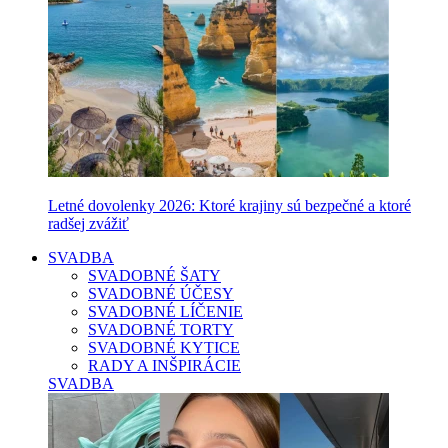
Letné dovolenky 2026: Ktoré krajiny sú bezpečné a ktoré
radšej zvážiť
SVADBA
SVADOBNÉ ŠATY
SVADOBNÉ ÚČESY
SVADOBNÉ LÍČENIE
SVADOBNÉ TORTY
SVADOBNÉ KYTICE
RADY A INŠPIRÁCIE
SVADBA