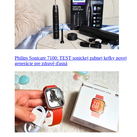
Philips Sonicare 7100: TEST sonickej zubnej kefky novej
generácie pre zdravé ďasná