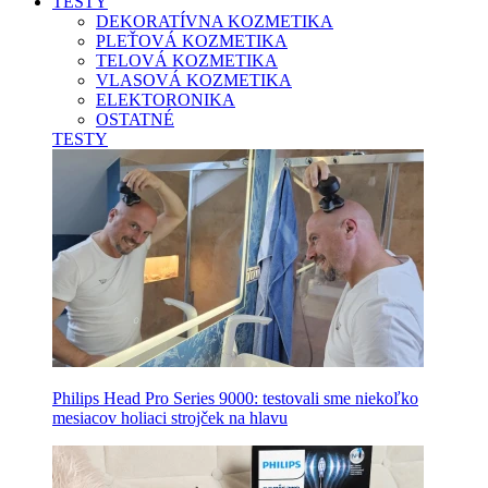
TESTY
DEKORATÍVNA KOZMETIKA
PLEŤOVÁ KOZMETIKA
TELOVÁ KOZMETIKA
VLASOVÁ KOZMETIKA
ELEKTORONIKA
OSTATNÉ
TESTY
Philips Head Pro Series 9000: testovali sme niekoľko
mesiacov holiaci strojček na hlavu