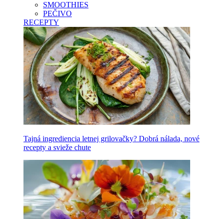
SMOOTHIES
PEČIVO
RECEPTY
Tajná ingrediencia letnej grilovačky? Dobrá nálada, nové
recepty a svieže chute