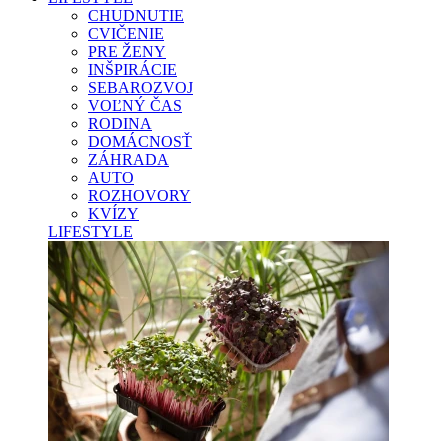
CHUDNUTIE
CVIČENIE
PRE ŽENY
INŠPIRÁCIE
SEBAROZVOJ
VOĽNÝ ČAS
RODINA
DOMÁCNOSŤ
ZÁHRADA
AUTO
ROZHOVORY
KVÍZY
LIFESTYLE