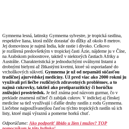
Gymnema lesná, latinsky Gymnema sylvestre, je tropická rastlina,
respektíve liana, ktorá môže dorastať do dĺžky až okolo 8 metrov.
Jej domovinou je najmä India, kde rastie i divoko. Celkovo
je rozšírená predovšetkým v tropickej časti Ázie, nájdeme ju v Číne,
na Arabskom poloostrove, taktiež v niektorých častiach Afriky a
Austrálie. Charakteristická je jednoduchými oválnymi listami a
drobnými bielymi až žltkastými kvetmi, ktoré sú usporiadané do
vrcholíkových súkvetí.
Gymnema je už od nepamäti súčasťou
tradičnej ajurvédskej medicíny. Už pred viac ako 2000 rokmi ju
využívali pri liečbe rozličných zdravotných problémov, a to
najmä cukrovky, taktiež ako protiparazitický či horúčku
znižujúci prostriedok.
Je tiež známa pod názvom gurmar, čo v
preklade znamená ničiteľ či zabijak cukrov. V indickej aj čínskej
medicíne sa tiež využívajú i ďalšie druhy rastlín z rodu Gymnema.
Liečebne najpoužívanejšou časťou týchto tropických rastlín sú ich
listy, ktoré majú výraznú a pomerne horkú chuť.
Odporúčame:
Ako podporiť libido u žien i mužov? TOP
pomocníkom je táto bylinka!