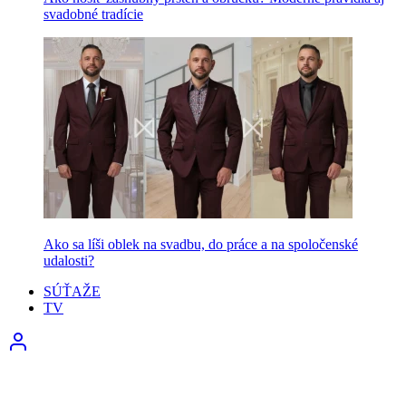
svadobné tradície
Ako sa líši oblek na svadbu, do práce a na spoločenské
udalosti?
SÚŤAŽE
TV