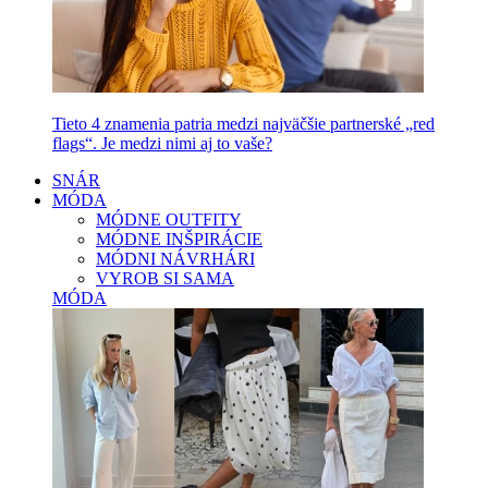
Tieto 4 znamenia patria medzi najväčšie partnerské „red
flags“. Je medzi nimi aj to vaše?
SNÁR
MÓDA
MÓDNE OUTFITY
MÓDNE INŠPIRÁCIE
MÓDNI NÁVRHÁRI
VYROB SI SAMA
MÓDA