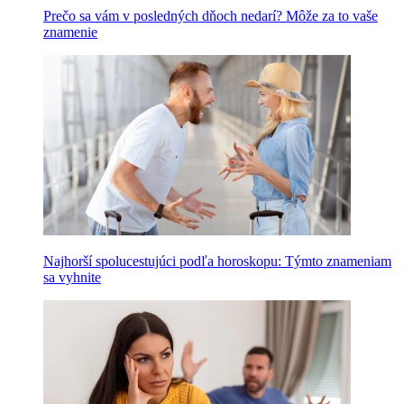
Prečo sa vám v posledných dňoch nedarí? Môže za to vaše
znamenie
Najhorší spolucestujúci podľa horoskopu: Týmto znameniam
sa vyhnite