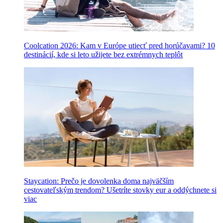
Coolcation 2026: Kam v Európe utiecť pred horúčavami? 10
destinácií, kde si leto užijete bez extrémnych teplôt
Staycation: Prečo je dovolenka doma najväčším
cestovateľským trendom? Ušetríte stovky eur a oddýchnete si
viac