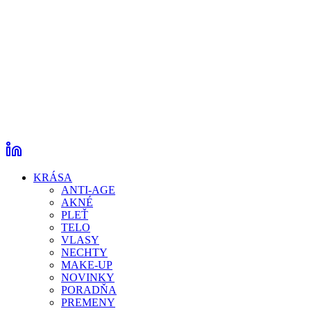
KRÁSA
ANTI-AGE
AKNÉ
PLEŤ
TELO
VLASY
NECHTY
MAKE-UP
NOVINKY
PORADŇA
PREMENY