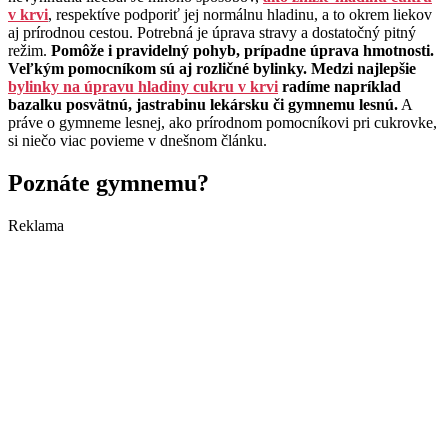
v krvi
, respektíve podporiť jej normálnu hladinu, a to okrem liekov
aj prírodnou cestou. Potrebná je úprava stravy a dostatočný pitný
režim.
Pomôže i pravidelný pohyb, prípadne úprava hmotnosti.
Veľkým pomocníkom sú aj rozličné bylinky. Medzi najlepšie
bylinky na úpravu hladiny cukru v krvi
radíme napríklad
bazalku posvätnú, jastrabinu lekársku či gymnemu lesnú.
A
práve o gymneme lesnej, ako prírodnom pomocníkovi pri cukrovke,
si niečo viac povieme v dnešnom článku.
Poznáte gymnemu?
Reklama