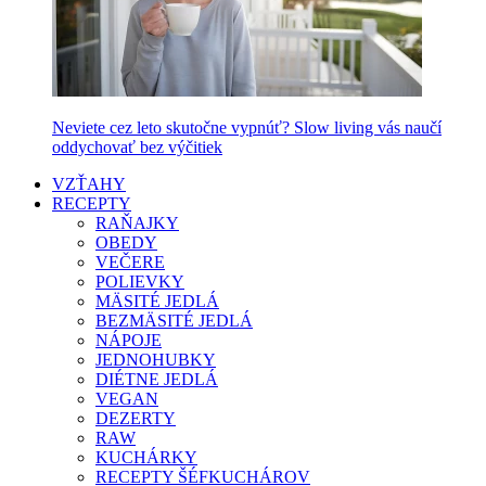
Neviete cez leto skutočne vypnúť? Slow living vás naučí
oddychovať bez výčitiek
VZŤAHY
RECEPTY
RAŇAJKY
OBEDY
VEČERE
POLIEVKY
MÄSITÉ JEDLÁ
BEZMÄSITÉ JEDLÁ
NÁPOJE
JEDNOHUBKY
DIÉTNE JEDLÁ
VEGAN
DEZERTY
RAW
KUCHÁRKY
RECEPTY ŠÉFKUCHÁROV