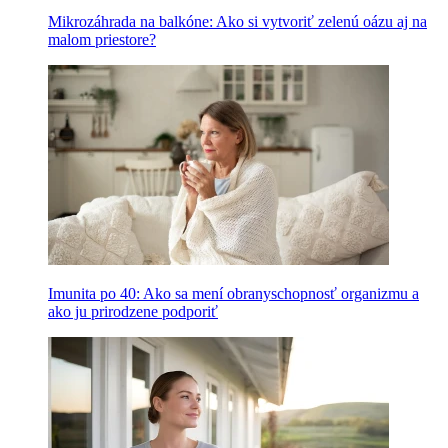
Mikrozáhrada na balkóne: Ako si vytvoriť zelenú oázu aj na
malom priestore?
Imunita po 40: Ako sa mení obranyschopnosť organizmu a
ako ju prirodzene podporiť