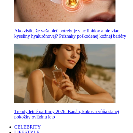
Ako zistiť, že vaša pleť potrebuje viac lipidov a nie viac
kyseliny hyalurónovej? Príznaky poškodenej kožnej bariéry
Trendy letné parfumy 2026: Banán, kokos a vôňa slanej
pokožky ovládnu leto
CELEBRITY
LIFESTYLE