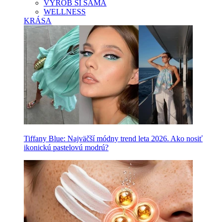
VYROB SI SAMA
WELLNESS
KRÁSA
Tiffany Blue: Najväčší módny trend leta 2026. Ako nosiť
ikonickú pastelovú modrú?