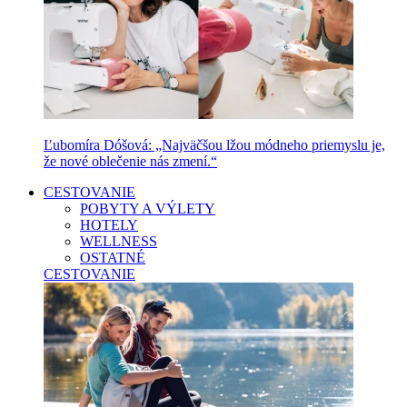
Ľubomíra Dóšová: „Najväčšou lžou módneho priemyslu je,
že nové oblečenie nás zmení.“
CESTOVANIE
POBYTY A VÝLETY
HOTELY
WELLNESS
OSTATNÉ
CESTOVANIE