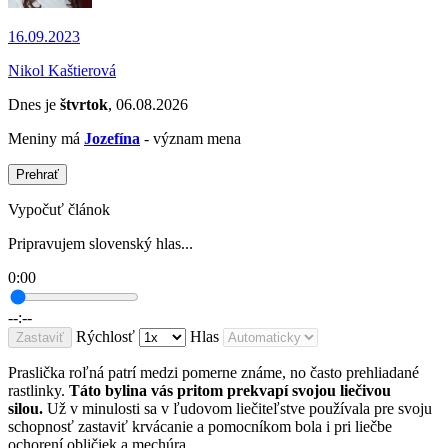
16.09.2023
Nikol Kaštierová
Dnes je
štvrtok
, 06.08.2026
Meniny má
Jozefína
- význam mena
Prehrať
Vypočuť článok
Pripravujem slovenský hlas...
0:00
--:--
Rýchlosť
Hlas
Zastaviť
Praslička roľná patrí medzi pomerne známe, no často prehliadané
rastlinky.
Táto bylina vás pritom prekvapí svojou liečivou
silou.
Už v minulosti sa v ľudovom liečiteľstve používala pre svoju
schopnosť zastaviť krvácanie a pomocníkom bola i pri liečbe
ochorení obličiek a mechúra.