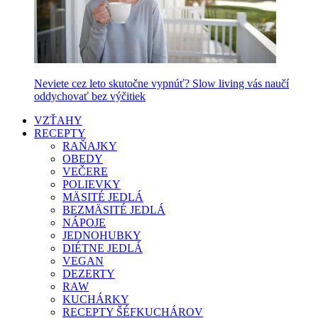
Neviete cez leto skutočne vypnúť? Slow living vás naučí
oddychovať bez výčitiek
VZŤAHY
RECEPTY
RAŇAJKY
OBEDY
VEČERE
POLIEVKY
MÄSITÉ JEDLÁ
BEZMÄSITÉ JEDLÁ
NÁPOJE
JEDNOHUBKY
DIÉTNE JEDLÁ
VEGAN
DEZERTY
RAW
KUCHÁRKY
RECEPTY ŠÉFKUCHÁROV