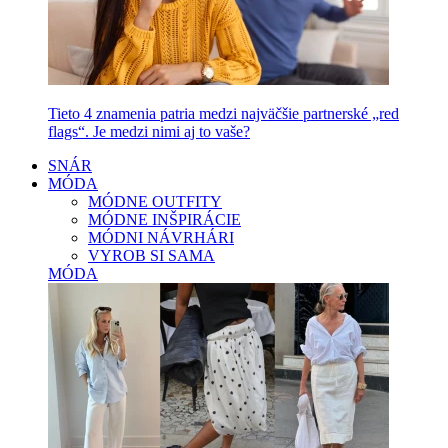
Tieto 4 znamenia patria medzi najväčšie partnerské „red
flags“. Je medzi nimi aj to vaše?
SNÁR
MÓDA
MÓDNE OUTFITY
MÓDNE INŠPIRÁCIE
MÓDNI NÁVRHÁRI
VYROB SI SAMA
MÓDA