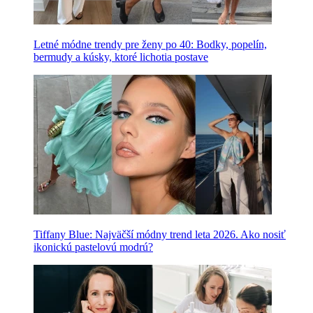
Letné módne trendy pre ženy po 40: Bodky, popelín,
bermudy a kúsky, ktoré lichotia postave
Tiffany Blue: Najväčší módny trend leta 2026. Ako nosiť
ikonickú pastelovú modrú?