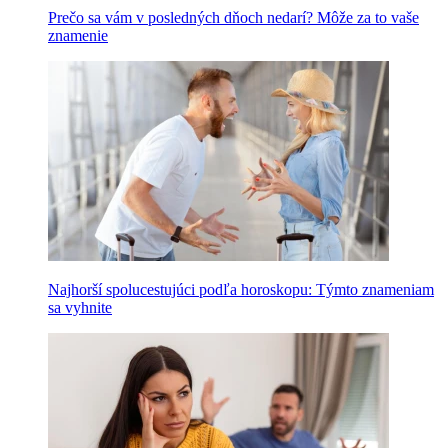
Prečo sa vám v posledných dňoch nedarí? Môže za to vaše
znamenie
Najhorší spolucestujúci podľa horoskopu: Týmto znameniam
sa vyhnite