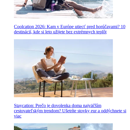
Coolcation 2026: Kam v Európe utiecť pred horúčavami? 10
destinácií, kde si leto užijete bez extrémnych teplôt
Staycation: Prečo je dovolenka doma najväčším
cestovateľským trendom? Ušetríte stovky eur a oddýchnete si
viac