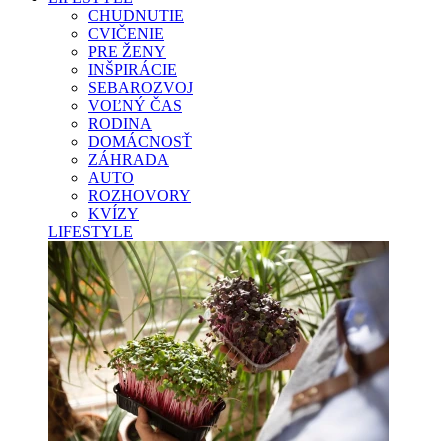
CHUDNUTIE
CVIČENIE
PRE ŽENY
INŠPIRÁCIE
SEBAROZVOJ
VOĽNÝ ČAS
RODINA
DOMÁCNOSŤ
ZÁHRADA
AUTO
ROZHOVORY
KVÍZY
LIFESTYLE