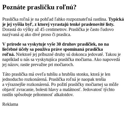
Poznáte prasličku roľnú?
Praslička roľná je na pohľad ľahko rozpoznateľná rastlina.
Typická
je jej vyššia byľ, z ktorej vyrastajú tenké praslenovité listy.
Dorastá do výšky až 45 centimetrov. Praslička je často ľudovo
nazývaná aj ako divé proso či praslica.
V prírode sa vyskytuje vyše 30 druhov prasličiek, no na
liečebné účely sa používa práve spomínaná praslička
roľná.
Niektoré jej príbuzné druhy sú dokonca jedovaté. Takou je
napríklad u nás sa vyskytujúca praslička močiarna. Ako napovedá
jej názov, rastie prevažne pri močiaroch.
Táto praslička má oveľa tuhšiu a hrubšiu stonku, ktorá je len
jednoducho rozkonárená. Praslička roľná je naopak tenšia
a výraznejšie rozkonárená. Po požití prasličky močiarnej sa môže
objaviť zvracanie, bolesti hlavy a malátnosť. Jedovatosť týchto
rastlín spôsobuje prítomnosť alkaloidov.
Reklama