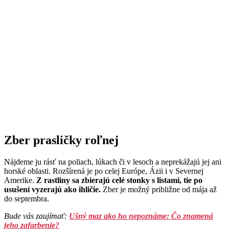
Zber prasličky roľnej
Nájdeme ju rásť na poliach, lúkach či v lesoch a neprekážajú jej ani
horské oblasti. Rozšírená je po celej Európe, Ázii i v Severnej
Amerike.
Z rastliny sa zbierajú celé stonky s listami, tie po
usušení vyzerajú ako ihličie.
Zber je možný približne od mája až
do septembra.
Bude vás zaujímať:
Ušný maz ako ho nepoznáme: Čo znamená
jeho zafarbenie?