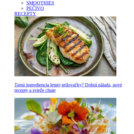
SMOOTHIES
PEČIVO
RECEPTY
Tajná ingrediencia letnej grilovačky? Dobrá nálada, nové
recepty a svieže chute