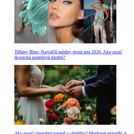
Tiffany Blue: Najväčší módny trend leta 2026. Ako nosiť
ikonickú pastelovú modrú?
Ako nosiť zásnubný prsteň a obrúčku? Moderné pravidlá aj