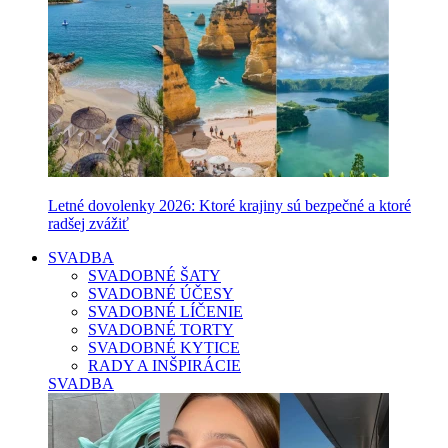
Letné dovolenky 2026: Ktoré krajiny sú bezpečné a ktoré
radšej zvážiť
SVADBA
SVADOBNÉ ŠATY
SVADOBNÉ ÚČESY
SVADOBNÉ LÍČENIE
SVADOBNÉ TORTY
SVADOBNÉ KYTICE
RADY A INŠPIRÁCIE
SVADBA