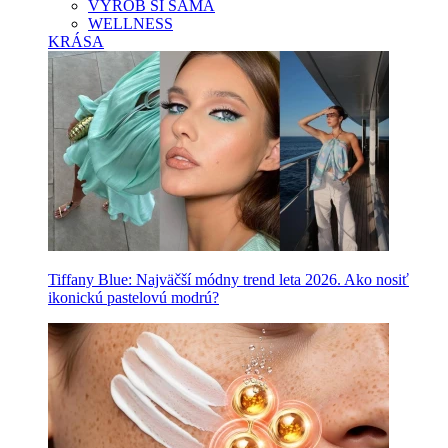
VYROB SI SAMA
WELLNESS
KRÁSA
Tiffany Blue: Najväčší módny trend leta 2026. Ako nosiť
ikonickú pastelovú modrú?