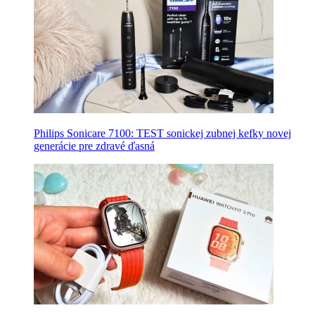
Philips Sonicare 7100: TEST sonickej zubnej kefky novej
generácie pre zdravé ďasná