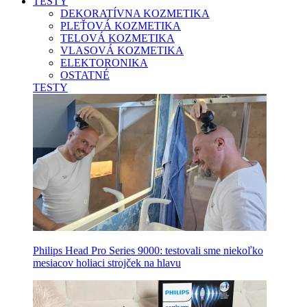
TESTY
DEKORATÍVNA KOZMETIKA
PLEŤOVÁ KOZMETIKA
TELOVÁ KOZMETIKA
VLASOVÁ KOZMETIKA
ELEKTORONIKA
OSTATNÉ
TESTY
Philips Head Pro Series 9000: testovali sme niekoľko
mesiacov holiaci strojček na hlavu