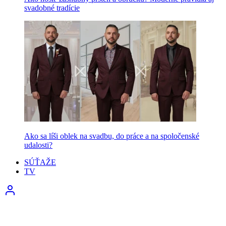
svadobné tradície
Ako sa líši oblek na svadbu, do práce a na spoločenské
udalosti?
SÚŤAŽE
TV