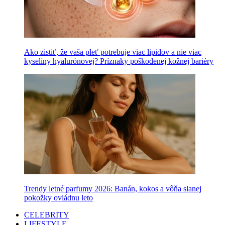
Ako zistiť, že vaša pleť potrebuje viac lipidov a nie viac
kyseliny hyalurónovej? Príznaky poškodenej kožnej bariéry
Trendy letné parfumy 2026: Banán, kokos a vôňa slanej
pokožky ovládnu leto
CELEBRITY
LIFESTYLE