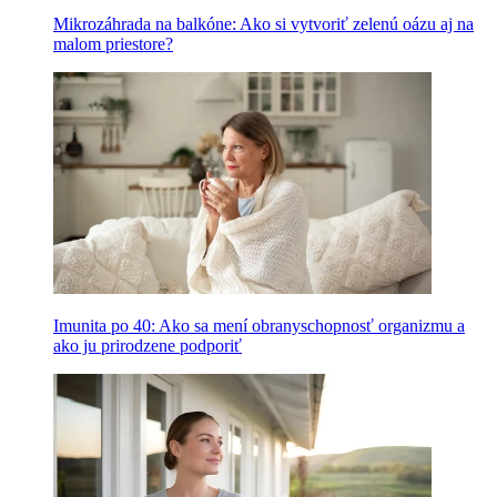
Mikrozáhrada na balkóne: Ako si vytvoriť zelenú oázu aj na
malom priestore?
Imunita po 40: Ako sa mení obranyschopnosť organizmu a
ako ju prirodzene podporiť