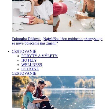
Ľubomíra Dóšová: „Najväčšou lžou módneho priemyslu je,
že nové oblečenie nás zmení.“
CESTOVANIE
POBYTY A VÝLETY
HOTELY
WELLNESS
OSTATNÉ
CESTOVANIE