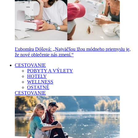
Ľubomíra Dóšová: „Najväčšou lžou módneho priemyslu je,
že nové oblečenie nás zmení.“
CESTOVANIE
POBYTY A VÝLETY
HOTELY
WELLNESS
OSTATNÉ
CESTOVANIE