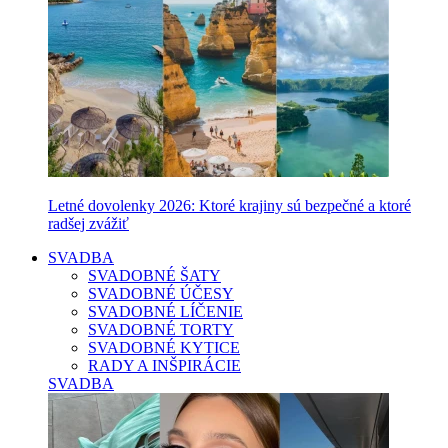
Letné dovolenky 2026: Ktoré krajiny sú bezpečné a ktoré
radšej zvážiť
SVADBA
SVADOBNÉ ŠATY
SVADOBNÉ ÚČESY
SVADOBNÉ LÍČENIE
SVADOBNÉ TORTY
SVADOBNÉ KYTICE
RADY A INŠPIRÁCIE
SVADBA