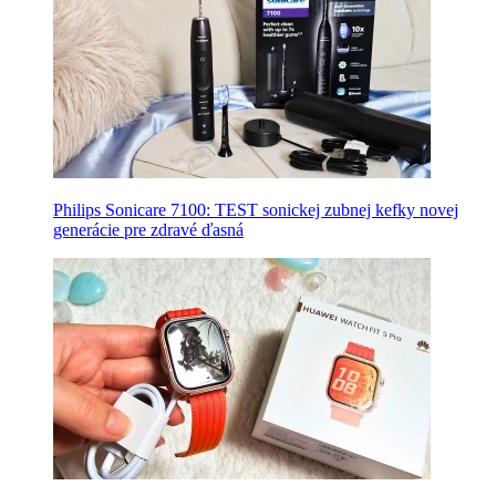
Philips Sonicare 7100: TEST sonickej zubnej kefky novej
generácie pre zdravé ďasná