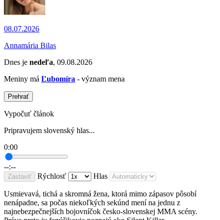
08.07.2026
Annamária Bilas
Dnes je
nedeľa
, 09.08.2026
Meniny má
Ľubomíra
- význam mena
Prehrať
Vypočuť článok
Pripravujem slovenský hlas...
0:00
--:--
Rýchlosť
Hlas
Zastaviť
Usmievavá, tichá a skromná žena, ktorá mimo zápasov pôsobí
nenápadne, sa počas niekoľkých sekúnd mení na jednu z
najnebezpečnejších bojovníčok česko-slovenskej MMA scény.