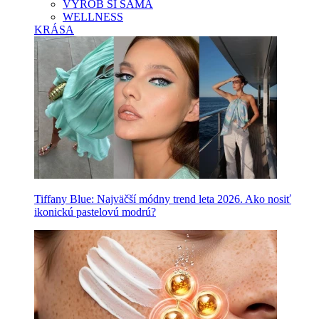
VYROB SI SAMA
WELLNESS
KRÁSA
Tiffany Blue: Najväčší módny trend leta 2026. Ako nosiť
ikonickú pastelovú modrú?