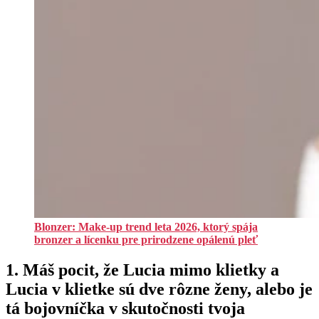
Blonzer: Make-up trend leta 2026, ktorý spája
bronzer a lícenku pre prirodzene opálenú pleť
1.⁠ ⁠Máš pocit, že Lucia mimo klietky a
Lucia v klietke sú dve rôzne ženy, alebo je
tá bojovníčka v skutočnosti tvoja