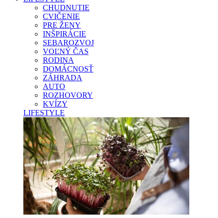
CHUDNUTIE
CVIČENIE
PRE ŽENY
INŠPIRÁCIE
SEBAROZVOJ
VOĽNÝ ČAS
RODINA
DOMÁCNOSŤ
ZÁHRADA
AUTO
ROZHOVORY
KVÍZY
LIFESTYLE