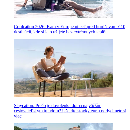
Coolcation 2026: Kam v Európe utiecť pred horúčavami? 10
destinácií, kde si leto užijete bez extrémnych teplôt
Staycation: Prečo je dovolenka doma najväčším
cestovateľským trendom? Ušetríte stovky eur a oddýchnete si
viac