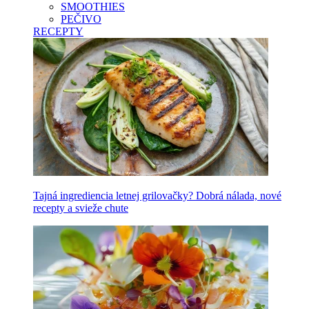
SMOOTHIES
PEČIVO
RECEPTY
Tajná ingrediencia letnej grilovačky? Dobrá nálada, nové
recepty a svieže chute