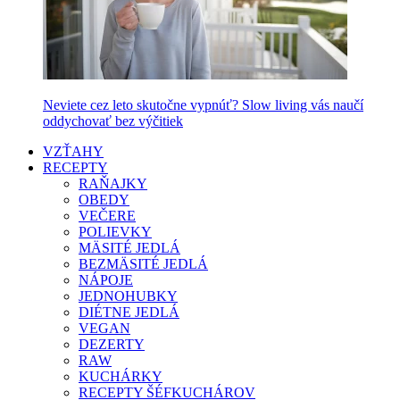
Neviete cez leto skutočne vypnúť? Slow living vás naučí
oddychovať bez výčitiek
VZŤAHY
RECEPTY
RAŇAJKY
OBEDY
VEČERE
POLIEVKY
MÄSITÉ JEDLÁ
BEZMÄSITÉ JEDLÁ
NÁPOJE
JEDNOHUBKY
DIÉTNE JEDLÁ
VEGAN
DEZERTY
RAW
KUCHÁRKY
RECEPTY ŠÉFKUCHÁROV