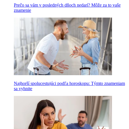
Prečo sa vám v posledných dňoch nedarí? Môže za to vaše
znamenie
Najhorší spolucestujúci podľa horoskopu: Týmto znameniam
sa vyhnite