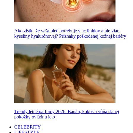
Ako zistiť, že vaša pleť potrebuje viac lipidov a nie viac
kyseliny hyalurónovej? Príznaky poškodenej kožnej bariéry
Trendy letné parfumy 2026: Banán, kokos a vôňa slanej
pokožky ovládnu leto
CELEBRITY
LIFESTYLE