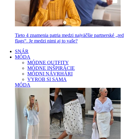
Tieto 4 znamenia patria medzi najväčšie partnerské „red
flags“. Je medzi nimi aj to vaše?
SNÁR
MÓDA
MÓDNE OUTFITY
MÓDNE INŠPIRÁCIE
MÓDNI NÁVRHÁRI
VYROB SI SAMA
MÓDA