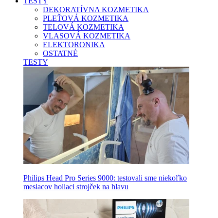
TESTY
DEKORATÍVNA KOZMETIKA
PLEŤOVÁ KOZMETIKA
TELOVÁ KOZMETIKA
VLASOVÁ KOZMETIKA
ELEKTORONIKA
OSTATNÉ
TESTY
Philips Head Pro Series 9000: testovali sme niekoľko
mesiacov holiaci strojček na hlavu