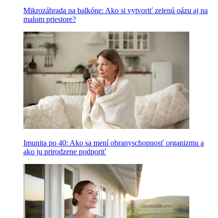
Mikrozáhrada na balkóne: Ako si vytvoriť zelenú oázu aj na
malom priestore?
Imunita po 40: Ako sa mení obranyschopnosť organizmu a
ako ju prirodzene podporiť