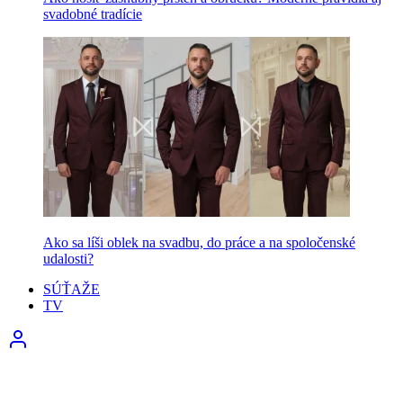
svadobné tradície
Ako sa líši oblek na svadbu, do práce a na spoločenské
udalosti?
SÚŤAŽE
TV