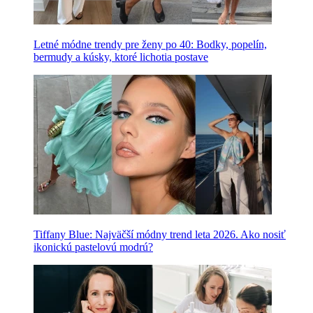
Letné módne trendy pre ženy po 40: Bodky, popelín,
bermudy a kúsky, ktoré lichotia postave
Tiffany Blue: Najväčší módny trend leta 2026. Ako nosiť
ikonickú pastelovú modrú?