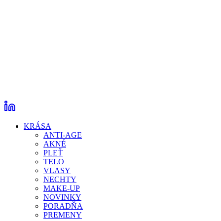
KRÁSA
ANTI-AGE
AKNÉ
PLEŤ
TELO
VLASY
NECHTY
MAKE-UP
NOVINKY
PORADŇA
PREMENY