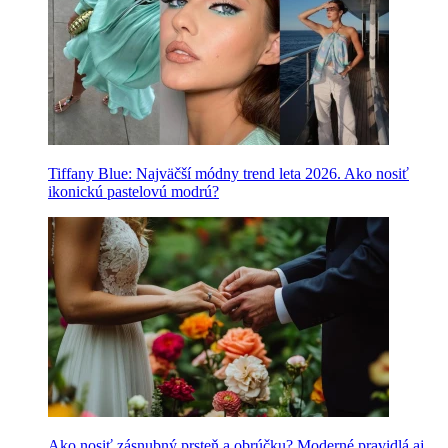
Tiffany Blue: Najväčší módny trend leta 2026. Ako nosiť
ikonickú pastelovú modrú?
Ako nosiť zásnubný prsteň a obrúčku? Moderné pravidlá aj