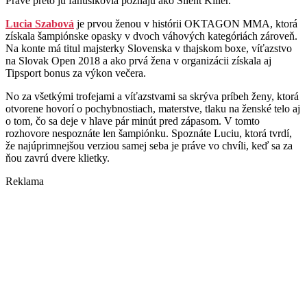
Práve preto ju fanúšikovia poznajú ako
Silent Killer
.
Lucia Szabová
je
prvou ženou v histórii OKTAGON MMA
, ktorá
získala šampiónske opasky v dvoch váhových kategóriách zároveň.
Na konte má titul majsterky Slovenska v thajskom boxe, víťazstvo
na
Slovak Open 2018
a ako prvá žena v organizácii získala aj
Tipsport bonus za výkon večera
.
No za všetkými trofejami a víťazstvami sa skrýva príbeh ženy, ktorá
otvorene hovorí o pochybnostiach, materstve, tlaku na ženské telo aj
o tom, čo sa deje v hlave pár minút pred zápasom. V tomto
rozhovore nespoznáte len šampiónku. Spoznáte Luciu, ktorá tvrdí,
že najúprimnejšou verziou samej seba je práve vo chvíli, keď sa za
ňou zavrú dvere klietky.
Reklama