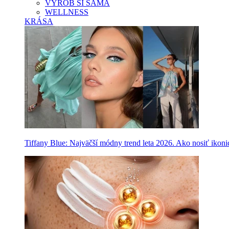
VYROB SI SAMA
WELLNESS
KRÁSA
Tiffany Blue: Najväčší módny trend leta 2026. Ako nosiť ikon