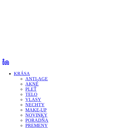
KRÁSA
ANTI-AGE
AKNÉ
PLEŤ
TELO
VLASY
NECHTY
MAKE-UP
NOVINKY
PORADŇA
PREMENY