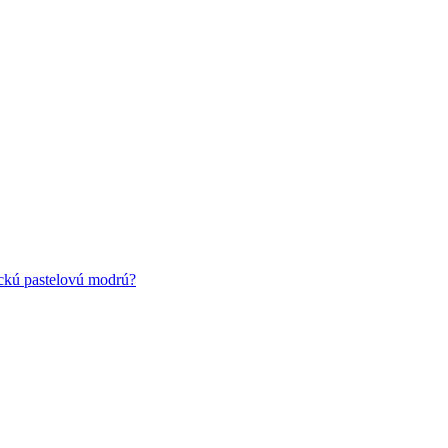
ickú pastelovú modrú?