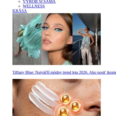
VYROB SI SAMA
WELLNESS
KRÁSA
Tiffany Blue: Najväčší módny trend leta 2026. Ako nosiť ikon