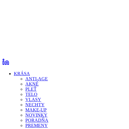
KRÁSA
ANTI-AGE
AKNÉ
PLEŤ
TELO
VLASY
NECHTY
MAKE-UP
NOVINKY
PORADŇA
PREMENY