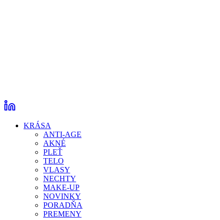
KRÁSA
ANTI-AGE
AKNÉ
PLEŤ
TELO
VLASY
NECHTY
MAKE-UP
NOVINKY
PORADŇA
PREMENY