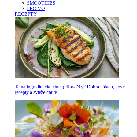
SMOOTHIES
PEČIVO
RECEPTY
Tajná ingrediencia letnej grilovačky? Dobrá nálada, nové
recepty a svieže chute