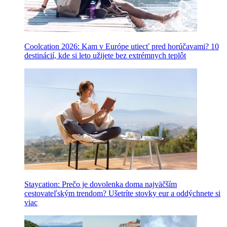
Coolcation 2026: Kam v Európe utiecť pred horúčavami? 10
destinácií, kde si leto užijete bez extrémnych teplôt
Staycation: Prečo je dovolenka doma najväčším
cestovateľským trendom? Ušetríte stovky eur a oddýchnete si
viac