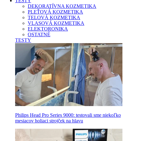
TESTY
DEKORATÍVNA KOZMETIKA
PLEŤOVÁ KOZMETIKA
TELOVÁ KOZMETIKA
VLASOVÁ KOZMETIKA
ELEKTORONIKA
OSTATNÉ
TESTY
Philips Head Pro Series 9000: testovali sme niekoľko
mesiacov holiaci strojček na hlavu