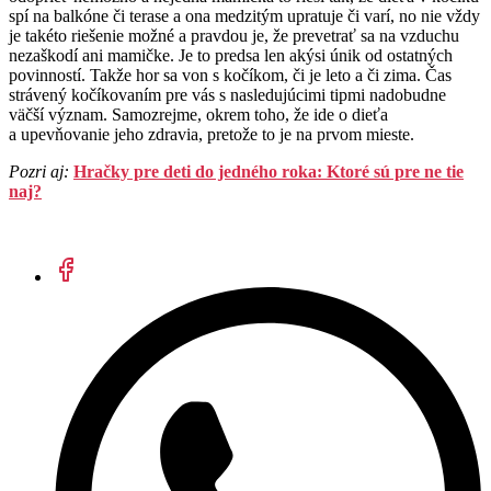
spí na balkóne či terase a ona medzitým upratuje či varí, no nie vždy
je takéto riešenie možné a pravdou je, že prevetrať sa na vzduchu
nezaškodí ani mamičke. Je to predsa len akýsi únik od ostatných
povinností. Takže hor sa von s kočíkom, či je leto a či zima. Čas
strávený kočíkovaním pre vás s nasledujúcimi tipmi nadobudne
väčší význam. Samozrejme, okrem toho, že ide o dieťa
a upevňovanie jeho zdravia, pretože to je na prvom mieste.
Pozri aj:
Hračky pre deti do jedného roka: Ktoré sú pre ne tie
naj?