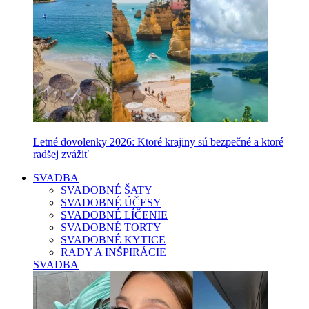
Letné dovolenky 2026: Ktoré krajiny sú bezpečné a ktoré
radšej zvážiť
SVADBA
SVADOBNÉ ŠATY
SVADOBNÉ ÚČESY
SVADOBNÉ LÍČENIE
SVADOBNÉ TORTY
SVADOBNÉ KYTICE
RADY A INŠPIRÁCIE
SVADBA