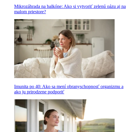
Mikrozáhrada na balkóne: Ako si vytvoriť zelenú oázu aj na
malom priestore?
Imunita po 40: Ako sa mení obranyschopnosť organizmu a
ako ju prirodzene podporiť