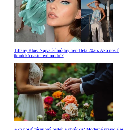
Tiffany Blue: Najväčší módny trend leta 2026. Ako nosiť
ikonickú pastelovú modrú?
Ako nosiť zásnubný prsteň a obrúčku? Moderné pravidlá aj