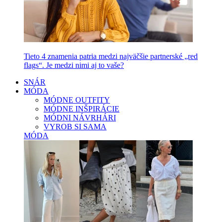
Tieto 4 znamenia patria medzi najväčšie partnerské „red
flags“. Je medzi nimi aj to vaše?
SNÁR
MÓDA
MÓDNE OUTFITY
MÓDNE INŠPIRÁCIE
MÓDNI NÁVRHÁRI
VYROB SI SAMA
MÓDA