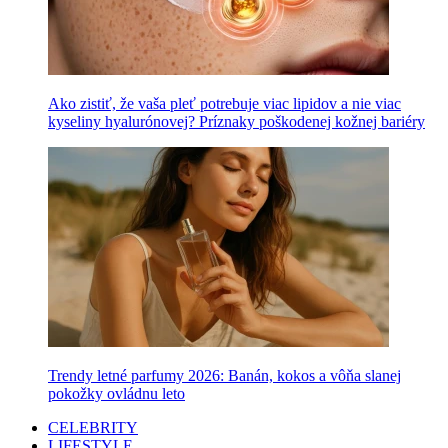
Ako zistiť, že vaša pleť potrebuje viac lipidov a nie viac
kyseliny hyalurónovej? Príznaky poškodenej kožnej bariéry
Trendy letné parfumy 2026: Banán, kokos a vôňa slanej
pokožky ovládnu leto
CELEBRITY
LIFESTYLE