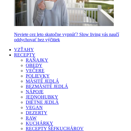
Neviete cez leto skutočne vypnúť? Slow living vás naučí
oddychovať bez výčitiek
VZŤAHY
RECEPTY
RAŇAJKY
OBEDY
VEČERE
POLIEVKY
MÄSITÉ JEDLÁ
BEZMÄSITÉ JEDLÁ
NÁPOJE
JEDNOHUBKY
DIÉTNE JEDLÁ
VEGAN
DEZERTY
RAW
KUCHÁRKY
RECEPTY ŠÉFKUCHÁROV