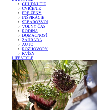
CHUDNUTIE
CVIČENIE
PRE ŽENY
INŠPIRÁCIE
SEBAROZVOJ
VOĽNÝ ČAS
RODINA
DOMÁCNOSŤ
ZÁHRADA
AUTO
ROZHOVORY
KVÍZY
LIFESTYLE