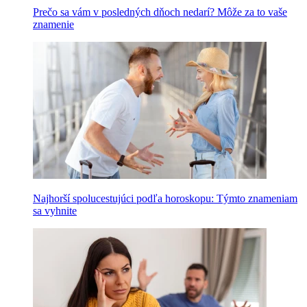
Prečo sa vám v posledných dňoch nedarí? Môže za to vaše
znamenie
Najhorší spolucestujúci podľa horoskopu: Týmto znameniam
sa vyhnite