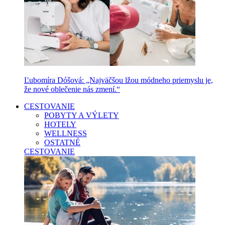
Ľubomíra Dóšová: „Najväčšou lžou módneho priemyslu je,
že nové oblečenie nás zmení.“
CESTOVANIE
POBYTY A VÝLETY
HOTELY
WELLNESS
OSTATNÉ
CESTOVANIE