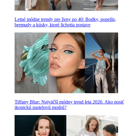
Letné módne trendy pre ženy po 40: Bodky, popelín,
bermudy a kúsky, ktoré lichotia postave
Tiffany Blue: Najväčší módny trend leta 2026. Ako nosiť
ikonickú pastelovú modrú?