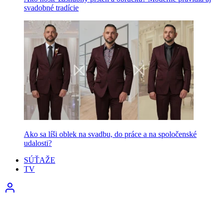
svadobné tradície
Ako sa líši oblek na svadbu, do práce a na spoločenské
udalosti?
SÚŤAŽE
TV