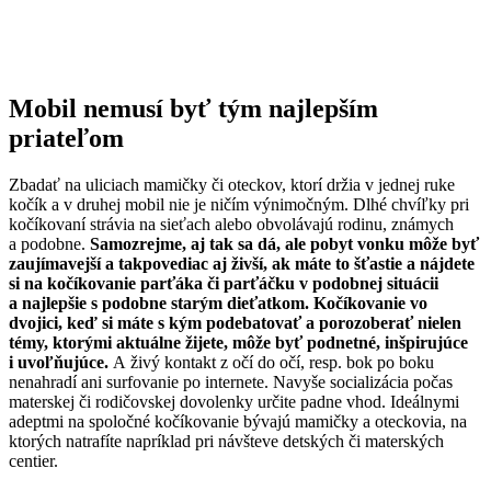
Mobil nemusí byť tým najlepším
priateľom
Zbadať na uliciach mamičky či oteckov, ktorí držia v jednej ruke
kočík a v druhej mobil nie je ničím výnimočným. Dlhé chvíľky pri
kočíkovaní strávia na sieťach alebo obvolávajú rodinu, známych
a podobne.
Samozrejme, aj tak sa dá, ale pobyt vonku môže byť
zaujímavejší a takpovediac aj živší, ak máte to šťastie a nájdete
si na kočíkovanie parťáka či parťáčku v podobnej situácii
a najlepšie s podobne starým dieťatkom. Kočíkovanie vo
dvojici, keď si máte s kým podebatovať a porozoberať nielen
témy, ktorými aktuálne žijete, môže byť podnetné, inšpirujúce
i uvoľňujúce.
A živý kontakt z očí do očí, resp. bok po boku
nenahradí ani surfovanie po internete. Navyše socializácia počas
materskej či rodičovskej dovolenky určite padne vhod. Ideálnymi
adeptmi na spoločné kočíkovanie bývajú mamičky a oteckovia, na
ktorých natrafíte napríklad pri návšteve detských či materských
centier.