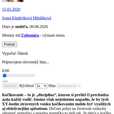
15.01.2020
Ivana Kladivíková Miháliková
Dnes je
nedeľa
, 09.08.2026
Meniny má
Ľubomíra
- význam mena
Prehrať
Vypočuť článok
Pripravujem slovenský hlas...
0:00
--:--
Rýchlosť
Hlas
Zastaviť
Kočíkovanie – to je „disciplína“, ktorou si prešiel či prechádza
azda každý rodič. Istotne však nejednému napadlo, že by tých
XY-hodín strávených vonku kočíkovaním mohlo byť využitých
aj efektívnejším spôsobom.
Deťom pobyt na čerstvom vzduchu
odoprieť nemožno a nejedna mamička to rieši tak, že dieťa v kočíku