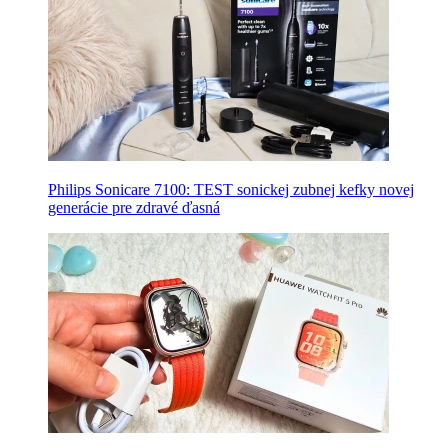
Philips Sonicare 7100: TEST sonickej zubnej kefky novej
generácie pre zdravé ďasná