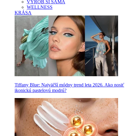
VYROB SI SAMA
WELLNESS
KRÁSA
Tiffany Blue: Najväčší módny trend leta 2026. Ako nosiť
ikonickú pastelovú modrú?