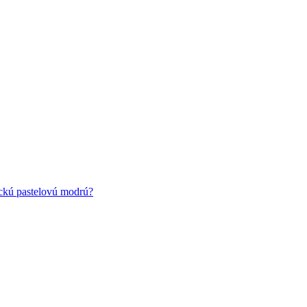
ickú pastelovú modrú?