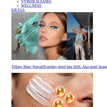
VYROB SI SAMA
WELLNESS
KRÁSA
Tiffany Blue: Najväčší módny trend leta 2026. Ako nosiť ikon