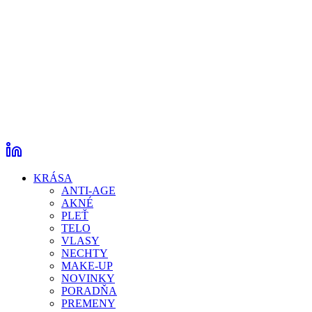
KRÁSA
ANTI-AGE
AKNÉ
PLEŤ
TELO
VLASY
NECHTY
MAKE-UP
NOVINKY
PORADŇA
PREMENY