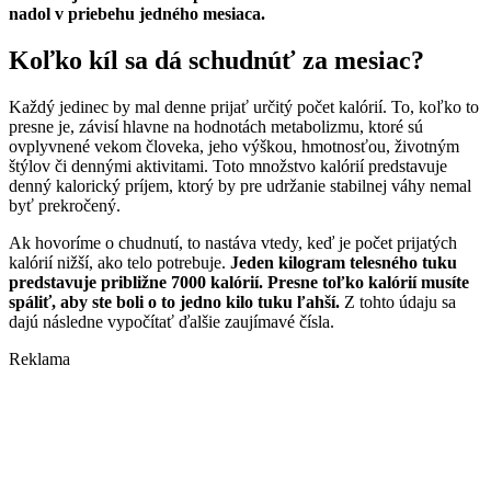
nadol v priebehu jedného mesiaca.
Koľko kíl sa dá schudnúť za mesiac?
Každý jedinec by mal denne prijať určitý počet kalórií. To, koľko to
presne je, závisí hlavne na hodnotách metabolizmu, ktoré sú
ovplyvnené vekom človeka, jeho výškou, hmotnosťou, životným
štýlov či dennými aktivitami.
Toto množstvo kalórií predstavuje
denný kalorický príjem, ktorý by pre udržanie stabilnej váhy nemal
byť prekročený.
Ak hovoríme o chudnutí, to nastáva vtedy, keď je počet prijatých
kalórií nižší, ako telo potrebuje.
Jeden kilogram telesného tuku
predstavuje približne 7000 kalórií. Presne toľko kalórií musíte
spáliť, aby ste boli o to jedno kilo tuku ľahší.
Z tohto údaju sa
dajú následne vypočítať ďalšie zaujímavé čísla.
Reklama