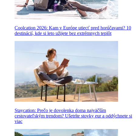
Coolcation 2026: Kam v Európe utiecť pred horúčavami? 10
destinácií, kde si leto užijete bez extrémnych teplôt
Staycation: Prečo je dovolenka doma najväčším
cestovateľským trendom? Ušetríte stovky eur a oddýchnete si
viac