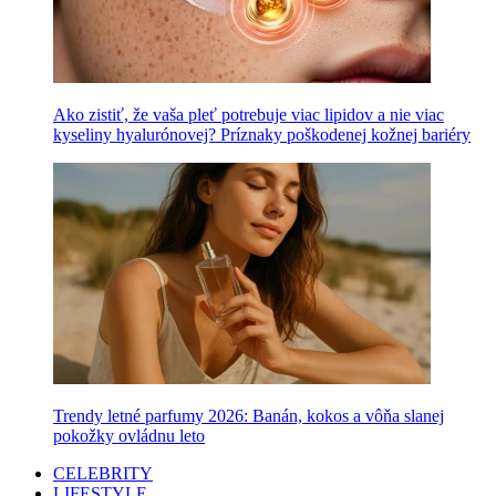
Ako zistiť, že vaša pleť potrebuje viac lipidov a nie viac
kyseliny hyalurónovej? Príznaky poškodenej kožnej bariéry
Trendy letné parfumy 2026: Banán, kokos a vôňa slanej
pokožky ovládnu leto
CELEBRITY
LIFESTYLE