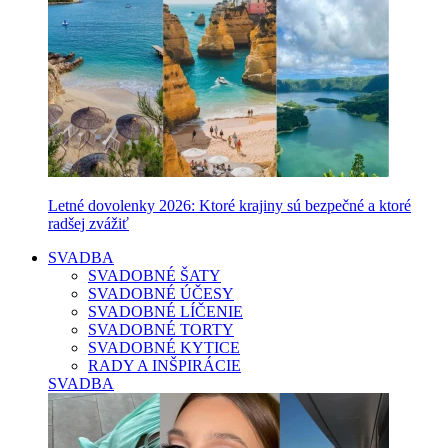
Letné dovolenky 2026: Ktoré krajiny sú bezpečné a ktoré
radšej zvážiť
SVADBA
SVADOBNÉ ŠATY
SVADOBNÉ ÚČESY
SVADOBNÉ LÍČENIE
SVADOBNÉ TORTY
SVADOBNÉ KYTICE
RADY A INŠPIRÁCIE
SVADBA