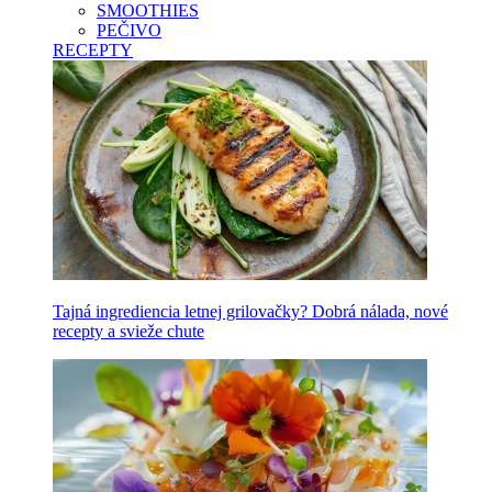
SMOOTHIES
PEČIVO
RECEPTY
Tajná ingrediencia letnej grilovačky? Dobrá nálada, nové
recepty a svieže chute