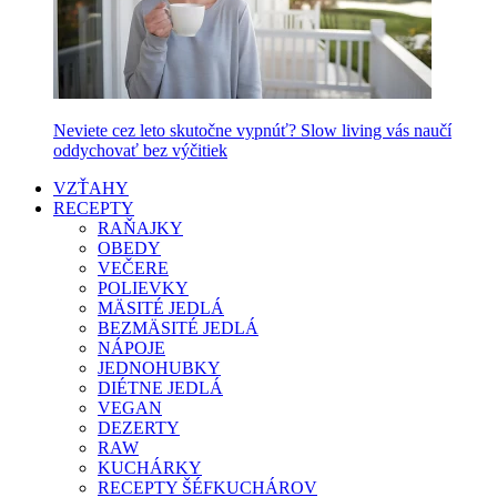
Neviete cez leto skutočne vypnúť? Slow living vás naučí
oddychovať bez výčitiek
VZŤAHY
RECEPTY
RAŇAJKY
OBEDY
VEČERE
POLIEVKY
MÄSITÉ JEDLÁ
BEZMÄSITÉ JEDLÁ
NÁPOJE
JEDNOHUBKY
DIÉTNE JEDLÁ
VEGAN
DEZERTY
RAW
KUCHÁRKY
RECEPTY ŠÉFKUCHÁROV