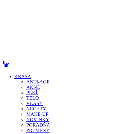
KRÁSA
ANTI-AGE
AKNÉ
PLEŤ
TELO
VLASY
NECHTY
MAKE-UP
NOVINKY
PORADŇA
PREMENY