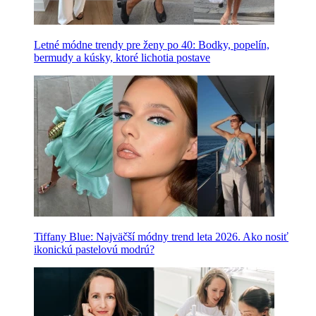
Letné módne trendy pre ženy po 40: Bodky, popelín,
bermudy a kúsky, ktoré lichotia postave
Tiffany Blue: Najväčší módny trend leta 2026. Ako nosiť
ikonickú pastelovú modrú?