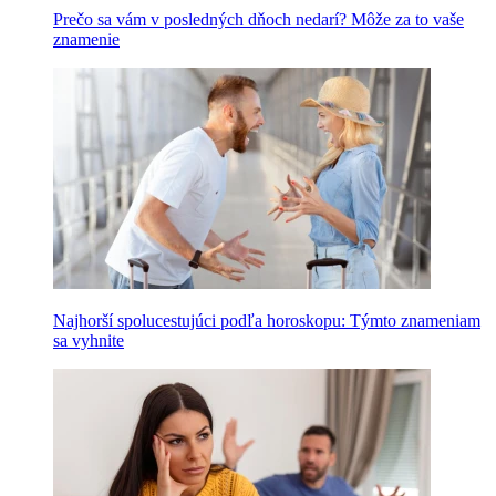
Prečo sa vám v posledných dňoch nedarí? Môže za to vaše
znamenie
Najhorší spolucestujúci podľa horoskopu: Týmto znameniam
sa vyhnite