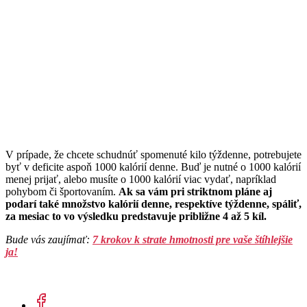
V prípade, že chcete schudnúť spomenuté kilo týždenne, potrebujete
byť v deficite aspoň 1000 kalórií denne. Buď je nutné o 1000 kalórií
menej prijať, alebo musíte o 1000 kalórií viac vydať, napríklad
pohybom či športovaním.
Ak sa vám pri striktnom pláne aj
podarí také množstvo kalórií denne, respektíve týždenne, spáliť,
za mesiac to vo výsledku predstavuje približne 4 až 5 kíl.
Bude vás zaujímať:
7 krokov k strate hmotnosti pre vaše štíhlejšie
ja!