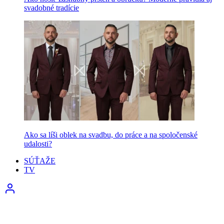
svadobné tradície
Ako sa líši oblek na svadbu, do práce a na spoločenské
udalosti?
SÚŤAŽE
TV