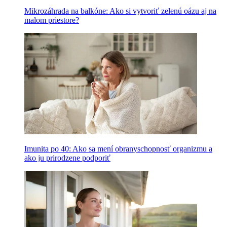
Mikrozáhrada na balkóne: Ako si vytvoriť zelenú oázu aj na
malom priestore?
Imunita po 40: Ako sa mení obranyschopnosť organizmu a
ako ju prirodzene podporiť