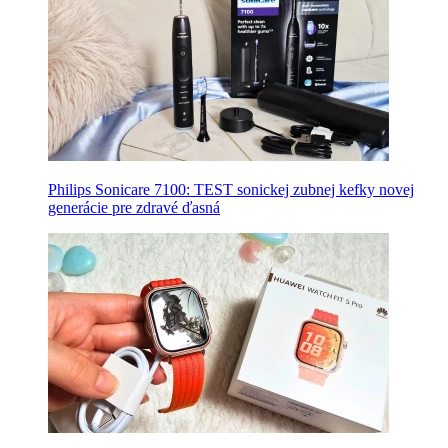
Philips Sonicare 7100: TEST sonickej zubnej kefky novej
generácie pre zdravé ďasná