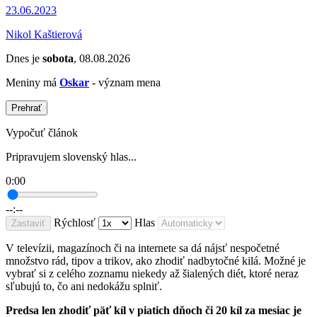
23.06.2023
Nikol Kaštierová
Dnes je
sobota
, 08.08.2026
Meniny má
Oskar
- význam mena
Prehrať
Vypočuť článok
Pripravujem slovenský hlas...
0:00
--:--
Rýchlosť
Hlas
Zastaviť
V televízii, magazínoch či na internete sa dá nájsť nespočetné
množstvo rád, tipov a trikov, ako zhodiť nadbytočné kilá. Možné je
vybrať si z celého zoznamu niekedy až šialených diét, ktoré neraz
sľubujú to, čo ani nedokážu splniť.
Predsa len zhodiť päť kíl v piatich dňoch či 20 kíl za mesiac je