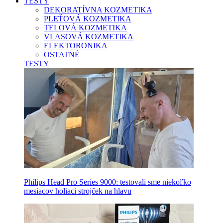
TESTY
DEKORATÍVNA KOZMETIKA
PLEŤOVÁ KOZMETIKA
TELOVÁ KOZMETIKA
VLASOVÁ KOZMETIKA
ELEKTORONIKA
OSTATNÉ
TESTY
Philips Head Pro Series 9000: testovali sme niekoľko
mesiacov holiaci strojček na hlavu