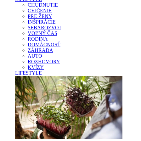
CHUDNUTIE
CVIČENIE
PRE ŽENY
INŠPIRÁCIE
SEBAROZVOJ
VOĽNÝ ČAS
RODINA
DOMÁCNOSŤ
ZÁHRADA
AUTO
ROZHOVORY
KVÍZY
LIFESTYLE