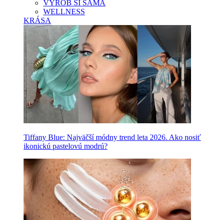
VYROB SI SAMA
WELLNESS
KRÁSA
Tiffany Blue: Najväčší módny trend leta 2026. Ako nosiť
ikonickú pastelovú modrú?