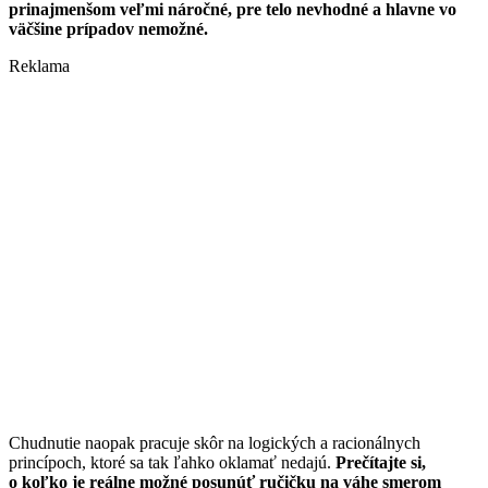
prinajmenšom veľmi náročné, pre telo nevhodné a hlavne vo
väčšine prípadov nemožné.
Reklama
Chudnutie naopak pracuje skôr na logických a racionálnych
princípoch, ktoré sa tak ľahko oklamať nedajú.
Prečítajte si,
o koľko je reálne možné posunúť ručičku na váhe smerom