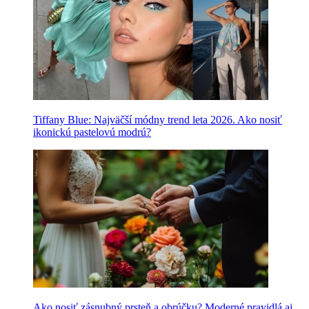
Tiffany Blue: Najväčší módny trend leta 2026. Ako nosiť
ikonickú pastelovú modrú?
Ako nosiť zásnubný prsteň a obrúčku? Moderné pravidlá aj