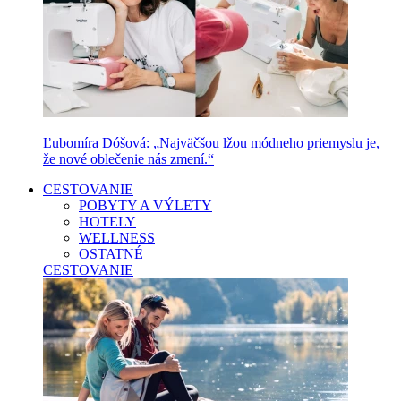
Ľubomíra Dóšová: „Najväčšou lžou módneho priemyslu je,
že nové oblečenie nás zmení.“
CESTOVANIE
POBYTY A VÝLETY
HOTELY
WELLNESS
OSTATNÉ
CESTOVANIE