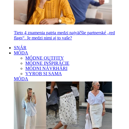
Tieto 4 znamenia patria medzi najväčšie partnerské „red
flags“. Je medzi nimi aj to vaše?
SNÁR
MÓDA
MÓDNE OUTFITY
MÓDNE INŠPIRÁCIE
MÓDNI NÁVRHÁRI
VYROB SI SAMA
MÓDA