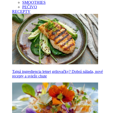
SMOOTHIES
PEČIVO
RECEPTY
Tajná ingrediencia letnej grilovačky? Dobrá nálada, nové
recepty a svieže chute