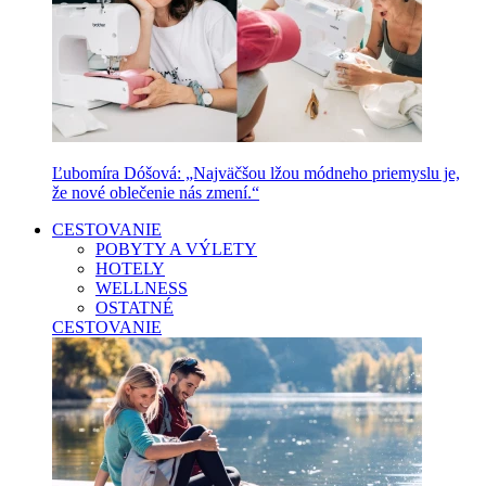
Ľubomíra Dóšová: „Najväčšou lžou módneho priemyslu je,
že nové oblečenie nás zmení.“
CESTOVANIE
POBYTY A VÝLETY
HOTELY
WELLNESS
OSTATNÉ
CESTOVANIE