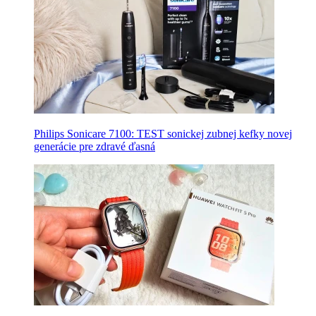
Philips Sonicare 7100: TEST sonickej zubnej kefky novej
generácie pre zdravé ďasná