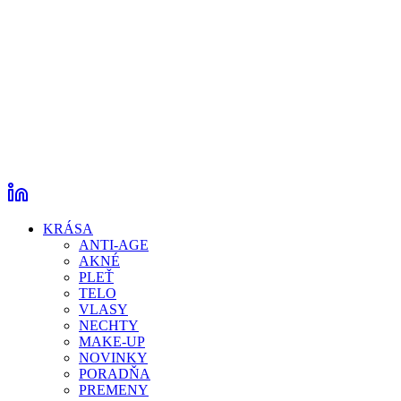
KRÁSA
ANTI-AGE
AKNÉ
PLEŤ
TELO
VLASY
NECHTY
MAKE-UP
NOVINKY
PORADŇA
PREMENY