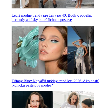
Letné módne trendy pre ženy po 40: Bodky, popelín,
bermudy a kúsky, ktoré lichotia postave
Tiffany Blue: Najväčší módny trend leta 2026. Ako nosiť
ikonickú pastelovú modrú?