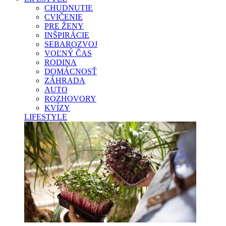
CHUDNUTIE
CVIČENIE
PRE ŽENY
INŠPIRÁCIE
SEBAROZVOJ
VOĽNÝ ČAS
RODINA
DOMÁCNOSŤ
ZÁHRADA
AUTO
ROZHOVORY
KVÍZY
LIFESTYLE