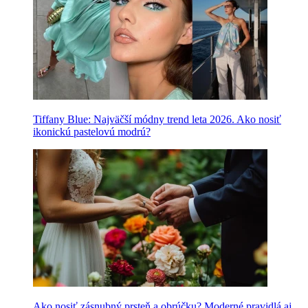
Tiffany Blue: Najväčší módny trend leta 2026. Ako nosiť
ikonickú pastelovú modrú?
Ako nosiť zásnubný prsteň a obrúčku? Moderné pravidlá aj