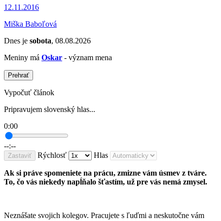
12.11.2016
Miška Baboľová
Dnes je
sobota
, 08.08.2026
Meniny má
Oskar
- význam mena
Prehrať
Vypočuť článok
Pripravujem slovenský hlas...
0:00
--:--
Rýchlosť
Hlas
Zastaviť
Ak si práve spomeniete na prácu, zmizne vám úsmev z tváre.
To, čo vás niekedy napĺňalo šťastím, už pre vás nemá zmysel.
Neznášate svojich kolegov. Pracujete s ľuďmi a neskutočne vám