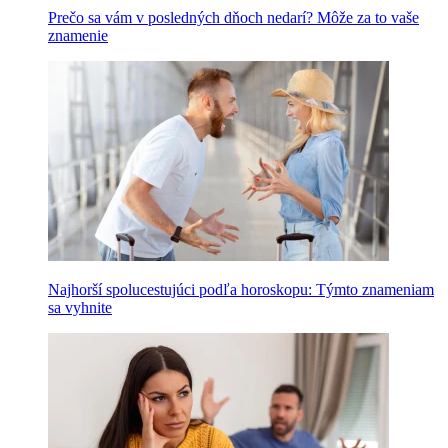
Prečo sa vám v posledných dňoch nedarí? Môže za to vaše
znamenie
Najhorší spolucestujúci podľa horoskopu: Týmto znameniam
sa vyhnite