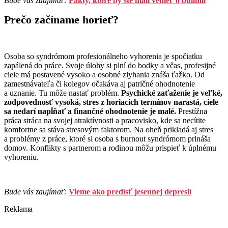
Bude vás zaujímať:
Fakty, ktoré by ste mali vedieť o bulímii
Prečo začíname horieť?
Osoba so syndrómom profesionálneho vyhorenia je spočiatku
zapálená do práce. Svoje úlohy si plní do bodky a včas, profesijné
ciele má postavené vysoko a osobné zlyhania znáša ťažko. Od
zamestnávateľa či kolegov očakáva aj patričné ohodnotenie
a uznanie. Tu môže nastať problém.
Psychické zaťaženie je veľké,
zodpovednosť vysoká, stres z horiacich termínov narastá, ciele
sa nedarí napĺňať a finančné ohodnotenie je malé.
Prestížna
práca stráca na svojej atraktívnosti a pracovisko, kde sa necítite
komfortne sa stáva stresovým faktorom. Na oheň prikladá aj stres
a problémy z práce, ktoré si osoba s burnout syndrómom prináša
domov. Konflikty s partnerom a rodinou môžu prispieť k úplnému
vyhoreniu.
Bude vás zaujímať:
Vieme ako predísť jesennej depresií
Reklama