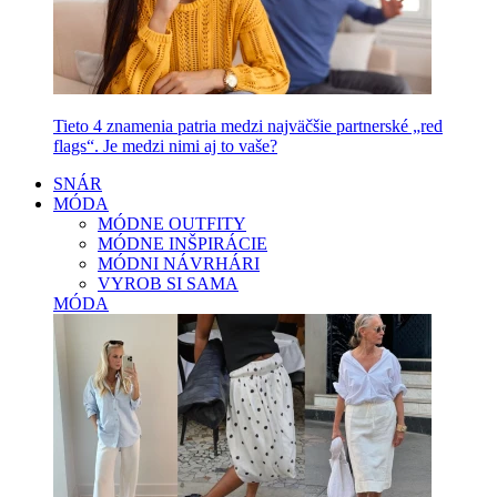
Tieto 4 znamenia patria medzi najväčšie partnerské „red
flags“. Je medzi nimi aj to vaše?
SNÁR
MÓDA
MÓDNE OUTFITY
MÓDNE INŠPIRÁCIE
MÓDNI NÁVRHÁRI
VYROB SI SAMA
MÓDA