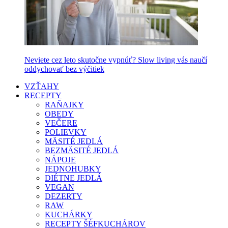
Neviete cez leto skutočne vypnúť? Slow living vás naučí
oddychovať bez výčitiek
VZŤAHY
RECEPTY
RAŇAJKY
OBEDY
VEČERE
POLIEVKY
MÄSITÉ JEDLÁ
BEZMÄSITÉ JEDLÁ
NÁPOJE
JEDNOHUBKY
DIÉTNE JEDLÁ
VEGAN
DEZERTY
RAW
KUCHÁRKY
RECEPTY ŠÉFKUCHÁROV