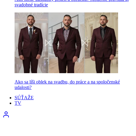
svadobné tradície
Ako sa líši oblek na svadbu, do práce a na spoločenské
udalosti?
SÚŤAŽE
TV