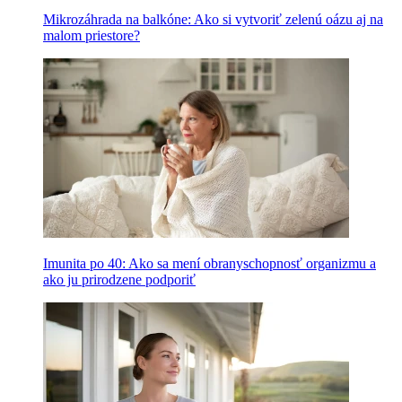
Mikrozáhrada na balkóne: Ako si vytvoriť zelenú oázu aj na
malom priestore?
Imunita po 40: Ako sa mení obranyschopnosť organizmu a
ako ju prirodzene podporiť