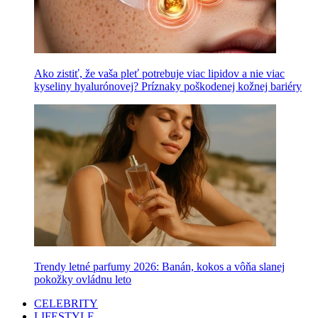
Ako zistiť, že vaša pleť potrebuje viac lipidov a nie viac
kyseliny hyalurónovej? Príznaky poškodenej kožnej bariéry
Trendy letné parfumy 2026: Banán, kokos a vôňa slanej
pokožky ovládnu leto
CELEBRITY
LIFESTYLE