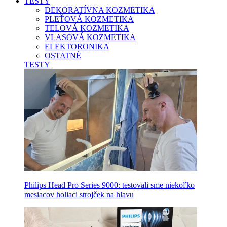
TESTY
DEKORATÍVNA KOZMETIKA
PLEŤOVÁ KOZMETIKA
TELOVÁ KOZMETIKA
VLASOVÁ KOZMETIKA
ELEKTORONIKA
OSTATNÉ
TESTY
Philips Head Pro Series 9000: testovali sme niekoľko
mesiacov holiaci strojček na hlavu