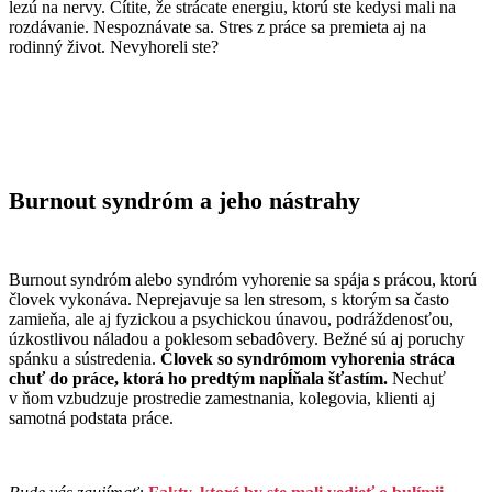
lezú na nervy. Cítite, že strácate energiu, ktorú ste kedysi mali na
rozdávanie. Nespoznávate sa. Stres z práce sa premieta aj na
rodinný život. Nevyhoreli ste?
Burnout syndróm a jeho nástrahy
Burnout syndróm alebo syndróm vyhorenie sa spája s prácou, ktorú
človek vykonáva. Neprejavuje sa len stresom, s ktorým sa často
zamieňa, ale aj fyzickou a psychickou únavou, podráždenosťou,
úzkostlivou náladou a poklesom sebadôvery. Bežné sú aj poruchy
spánku a sústredenia.
Človek so syndrómom vyhorenia stráca
chuť do práce, ktorá ho predtým napĺňala šťastím.
Nechuť
v ňom vzbudzuje prostredie zamestnania, kolegovia, klienti aj
samotná podstata práce.