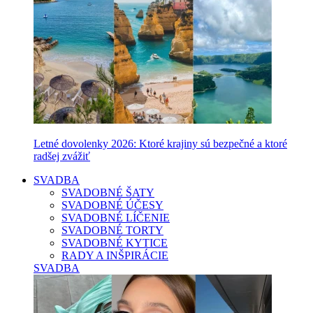
Letné dovolenky 2026: Ktoré krajiny sú bezpečné a ktoré
radšej zvážiť
SVADBA
SVADOBNÉ ŠATY
SVADOBNÉ ÚČESY
SVADOBNÉ LÍČENIE
SVADOBNÉ TORTY
SVADOBNÉ KYTICE
RADY A INŠPIRÁCIE
SVADBA