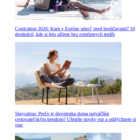
Coolcation 2026: Kam v Európe utiecť pred horúčavami? 10
destinácií, kde si leto užijete bez extrémnych teplôt
Staycation: Prečo je dovolenka doma najväčším
cestovateľským trendom? Ušetríte stovky eur a oddýchnete si
viac