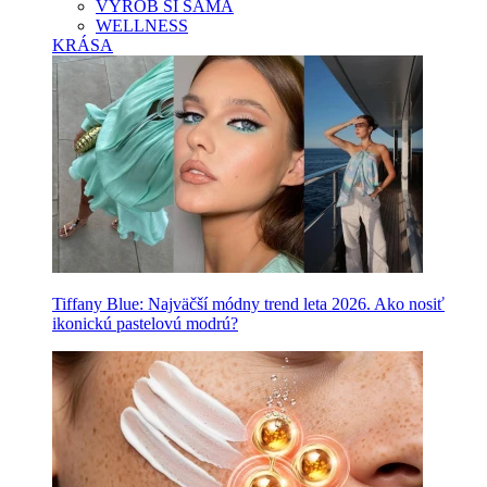
VYROB SI SAMA
WELLNESS
KRÁSA
Tiffany Blue: Najväčší módny trend leta 2026. Ako nosiť
ikonickú pastelovú modrú?