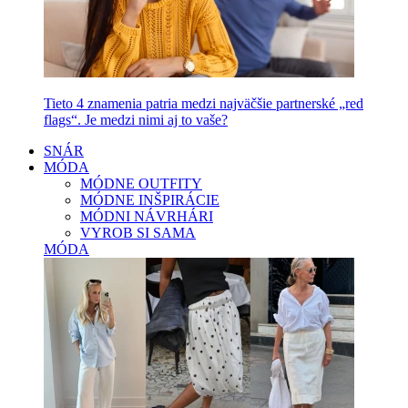
Tieto 4 znamenia patria medzi najväčšie partnerské „red
flags“. Je medzi nimi aj to vaše?
SNÁR
MÓDA
MÓDNE OUTFITY
MÓDNE INŠPIRÁCIE
MÓDNI NÁVRHÁRI
VYROB SI SAMA
MÓDA