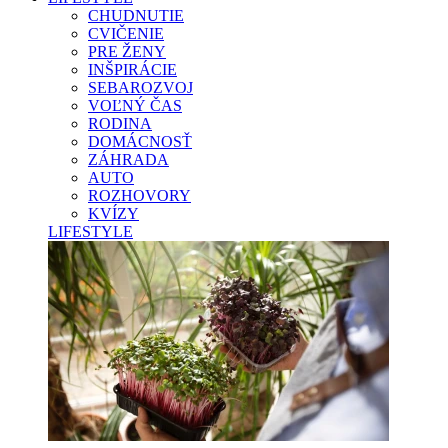
CHUDNUTIE
CVIČENIE
PRE ŽENY
INŠPIRÁCIE
SEBAROZVOJ
VOĽNÝ ČAS
RODINA
DOMÁCNOSŤ
ZÁHRADA
AUTO
ROZHOVORY
KVÍZY
LIFESTYLE