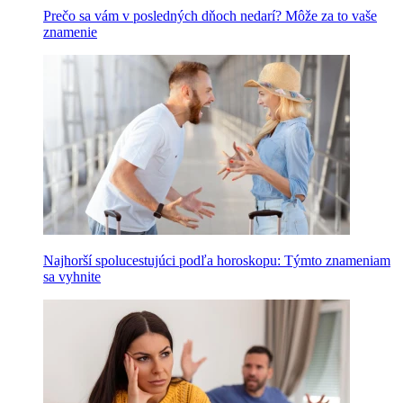
Prečo sa vám v posledných dňoch nedarí? Môže za to vaše
znamenie
Najhorší spolucestujúci podľa horoskopu: Týmto znameniam
sa vyhnite