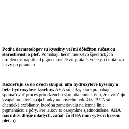
Podľa dermatológov sú kyseliny veľmi dôležitou súčasťou
starostlivosti o pleť.
Pomáhajú liečiť množstvo špecifických
problémov, napríklad pigmentové škvrny, akné, vrásky, či dokonca
jazvy po poranení.
Rozdeľujú sa do dvoch skupín: alfa-hydroxylové kyseliny a
beta-hydroxylové kyseliny.
AHA sú látky, ktoré pomáhajú
spomaľovať proces prirodzeného starnutia buniek tým, že uvoľňujú
kvapalinu, ktorá spája bunky na povrchu pokožky. BHA sú
chemické exfolianty, ktoré sa zameriavajú na jemné línie,
pigmentáciu a póry. Pre laikov to ozrejmíme zjednodušene.
AHA
nás udrží dlhšie mladých, zatiaľ čo BHA nám vytvorí krásnu
pleť. :)