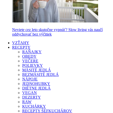
Neviete cez leto skutočne vypnúť? Slow living vás naučí
oddychovať bez výčitiek
VZŤAHY
RECEPTY
RAŇAJKY
OBEDY
VEČERE
POLIEVKY
MÄSITÉ JEDLÁ
BEZMÄSITÉ JEDLÁ
NÁPOJE
JEDNOHUBKY
DIÉTNE JEDLÁ
VEGAN
DEZERTY
RAW
KUCHÁRKY
RECEPTY ŠÉFKUCHÁROV