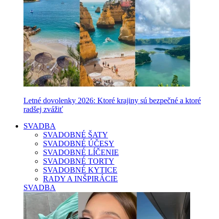
Letné dovolenky 2026: Ktoré krajiny sú bezpečné a ktoré
radšej zvážiť
SVADBA
SVADOBNÉ ŠATY
SVADOBNÉ ÚČESY
SVADOBNÉ LÍČENIE
SVADOBNÉ TORTY
SVADOBNÉ KYTICE
RADY A INŠPIRÁCIE
SVADBA