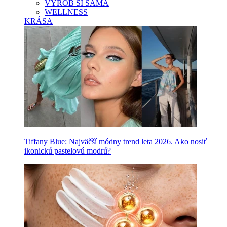
VYROB SI SAMA
WELLNESS
KRÁSA
Tiffany Blue: Najväčší módny trend leta 2026. Ako nosiť
ikonickú pastelovú modrú?