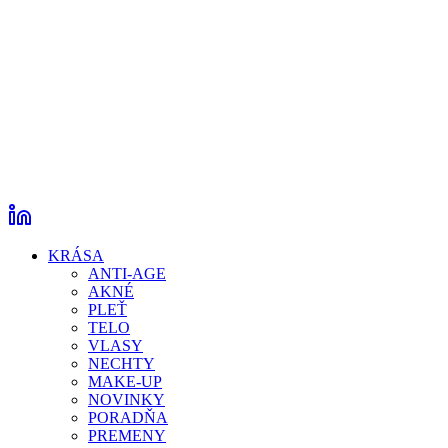
KRÁSA
ANTI-AGE
AKNÉ
PLEŤ
TELO
VLASY
NECHTY
MAKE-UP
NOVINKY
PORADŇA
PREMENY