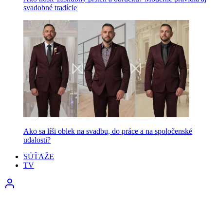
svadobné tradície
Ako sa líši oblek na svadbu, do práce a na spoločenské
udalosti?
SÚŤAŽE
TV