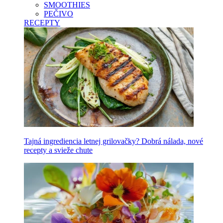
SMOOTHIES
PEČIVO
RECEPTY
Tajná ingrediencia letnej grilovačky? Dobrá nálada, nové
recepty a svieže chute