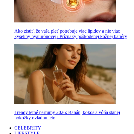
Ako zistiť, že vaša pleť potrebuje viac lipidov a nie viac
kyseliny hyalurónovej? Príznaky poškodenej kožnej bariéry
Trendy letné parfumy 2026: Banán, kokos a vôňa slanej
pokožky ovládnu leto
CELEBRITY
LIFESTYLE