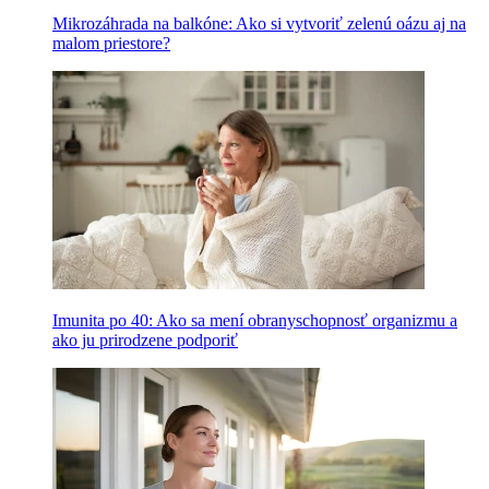
Mikrozáhrada na balkóne: Ako si vytvoriť zelenú oázu aj na
malom priestore?
Imunita po 40: Ako sa mení obranyschopnosť organizmu a
ako ju prirodzene podporiť