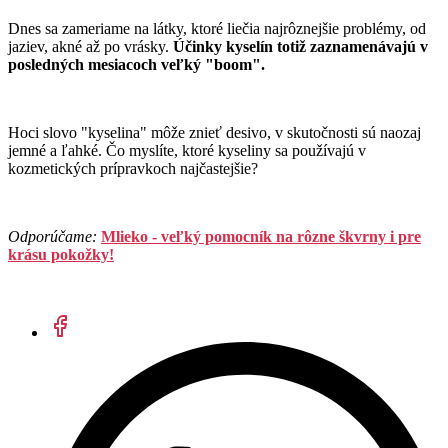
Dnes sa zameriame na látky, ktoré liečia najrôznejšie problémy, od
jaziev, akné až po vrásky.
Účinky kyselín totiž zaznamenávajú v
posledných mesiacoch veľký "boom".
Hoci slovo "kyselina" môže znieť desivo, v skutočnosti sú naozaj
jemné a ľahké. Čo myslíte, ktoré kyseliny sa používajú v
kozmetických prípravkoch najčastejšie?
Odporúčame:
Mlieko - veľký pomocník na rôzne škvrny i pre
krásu pokožky!