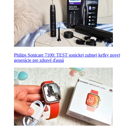
Philips Sonicare 7100: TEST sonickej zubnej kefky novej
generácie pre zdravé ďasná