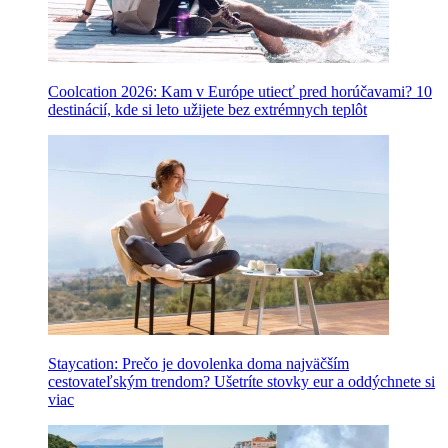
Coolcation 2026: Kam v Európe utiecť pred horúčavami? 10
destinácií, kde si leto užijete bez extrémnych teplôt
Staycation: Prečo je dovolenka doma najväčším
cestovateľským trendom? Ušetríte stovky eur a oddýchnete si
viac