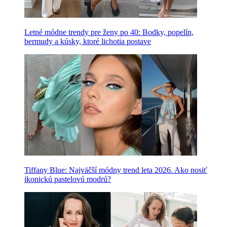
Letné módne trendy pre ženy po 40: Bodky, popelín,
bermudy a kúsky, ktoré lichotia postave
Tiffany Blue: Najväčší módny trend leta 2026. Ako nosiť
ikonickú pastelovú modrú?