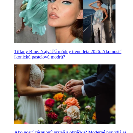
Tiffany Blue: Najväčší módny trend leta 2026. Ako nosiť
ikonickú pastelovú modrú?
Ako nosiť zásnubný prsteň a obrúčku? Moderné pravidlá aj