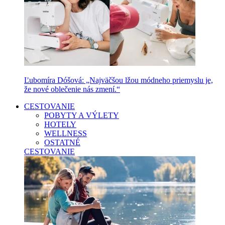
Ľubomíra Dóšová: „Najväčšou lžou módneho priemyslu je,
že nové oblečenie nás zmení.“
CESTOVANIE
POBYTY A VÝLETY
HOTELY
WELLNESS
OSTATNÉ
CESTOVANIE