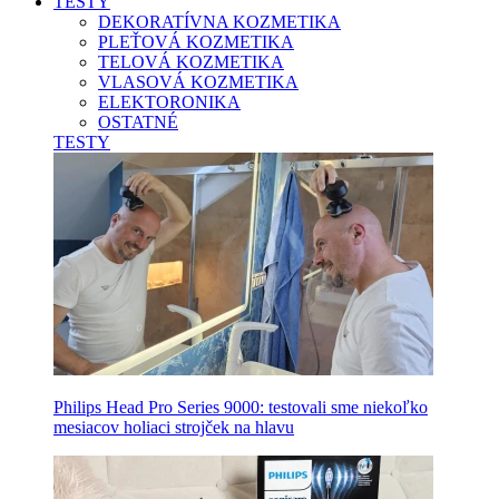
TESTY
DEKORATÍVNA KOZMETIKA
PLEŤOVÁ KOZMETIKA
TELOVÁ KOZMETIKA
VLASOVÁ KOZMETIKA
ELEKTORONIKA
OSTATNÉ
TESTY
Philips Head Pro Series 9000: testovali sme niekoľko
mesiacov holiaci strojček na hlavu