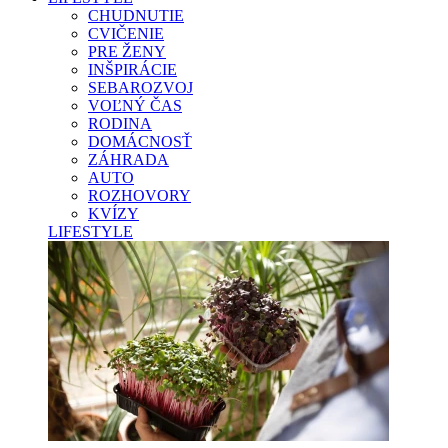
CHUDNUTIE
CVIČENIE
PRE ŽENY
INŠPIRÁCIE
SEBAROZVOJ
VOĽNÝ ČAS
RODINA
DOMÁCNOSŤ
ZÁHRADA
AUTO
ROZHOVORY
KVÍZY
LIFESTYLE