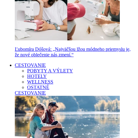
Ľubomíra Dóšová: „Najväčšou lžou módneho priemyslu je,
že nové oblečenie nás zmení.“
CESTOVANIE
POBYTY A VÝLETY
HOTELY
WELLNESS
OSTATNÉ
CESTOVANIE