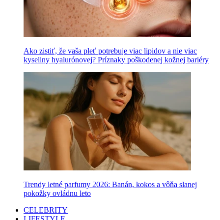
Ako zistiť, že vaša pleť potrebuje viac lipidov a nie viac
kyseliny hyalurónovej? Príznaky poškodenej kožnej bariéry
Trendy letné parfumy 2026: Banán, kokos a vôňa slanej
pokožky ovládnu leto
CELEBRITY
LIFESTYLE