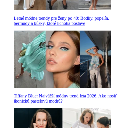
Letné módne trendy pre ženy po 40: Bodky, popelín,
bermudy a kúsky, ktoré lichotia postave
Tiffany Blue: Najväčší módny trend leta 2026. Ako nosiť
ikonickú pastelovú modrú?