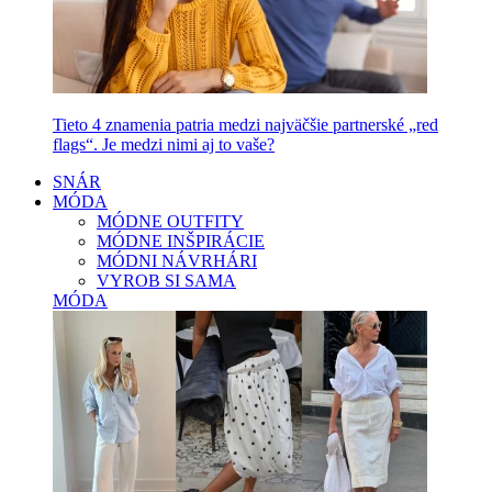
Tieto 4 znamenia patria medzi najväčšie partnerské „red
flags“. Je medzi nimi aj to vaše?
SNÁR
MÓDA
MÓDNE OUTFITY
MÓDNE INŠPIRÁCIE
MÓDNI NÁVRHÁRI
VYROB SI SAMA
MÓDA