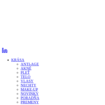
KRÁSA
ANTI-AGE
AKNÉ
PLEŤ
TELO
VLASY
NECHTY
MAKE-UP
NOVINKY
PORADŇA
PREMENY