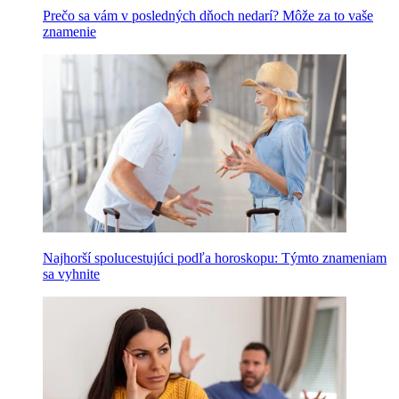
Prečo sa vám v posledných dňoch nedarí? Môže za to vaše
znamenie
Najhorší spolucestujúci podľa horoskopu: Týmto znameniam
sa vyhnite