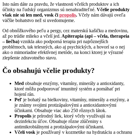
Isto nám dáte za pravdu, že vlastnosti včelích produktov a ich
účinky na ľudský organizmus sú nenahraditeľné.
Včelie produkty
však nie sú len med, vosk či
propolis
.
Včely nám dávajú oveľa
väčšie bohatstvo než si uvedomujeme.
Od obnôžkového peľu a pergy, cez materskú kašičku a medovinu,
až po trúdie mlieko a včelí jed.
Apiterapia (api – včela, therapeia
– liečba)
vznikla ako podporná terapia pri najrôznejších
problémoch, tak telesných, ako aj psychických, a hovorí sa o nej
ako o mimoriadne efektívnej metóde, na konci ktorej je výrazné
zlepšenie zdravotného stavu.
Čo obsahujú včelie produkty?
Med
obsahuje enzýmy, vitamíny, minerály a antioxidanty,
ktoré môžu podporovať imunitný systém a pomáhať pri
hojení rán.
Peľ
je bohatý na bielkoviny, vitamíny, minerály a enzýmy, a
je známy svojimi protizápalovými a antioxidantovými
účinkami. Obsahuje viac ako 250 rôznych látok.
Propolis
je prírodný liek, ktorý včely využívajú na
dezinfekciu úľov. Obsahuje rôzne zlúčeniny s
antimikrobiálnymi a protizápalovými účinkami.
Včelí vosk
je používaný v kozmetike na hydratáciu a ochranu