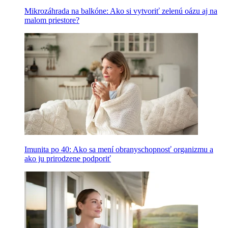
Mikrozáhrada na balkóne: Ako si vytvoriť zelenú oázu aj na
malom priestore?
Imunita po 40: Ako sa mení obranyschopnosť organizmu a
ako ju prirodzene podporiť