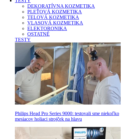
TESTY
DEKORATÍVNA KOZMETIKA
PLEŤOVÁ KOZMETIKA
TELOVÁ KOZMETIKA
VLASOVÁ KOZMETIKA
ELEKTORONIKA
OSTATNÉ
TESTY
Philips Head Pro Series 9000: testovali sme niekoľko
mesiacov holiaci strojček na hlavu