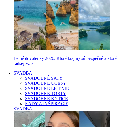
Letné dovolenky 2026: Ktoré krajiny sú bezpečné a ktoré
radšej zvážiť
SVADBA
SVADOBNÉ ŠATY
SVADOBNÉ ÚČESY
SVADOBNÉ LÍČENIE
SVADOBNÉ TORTY
SVADOBNÉ KYTICE
RADY A INŠPIRÁCIE
SVADBA