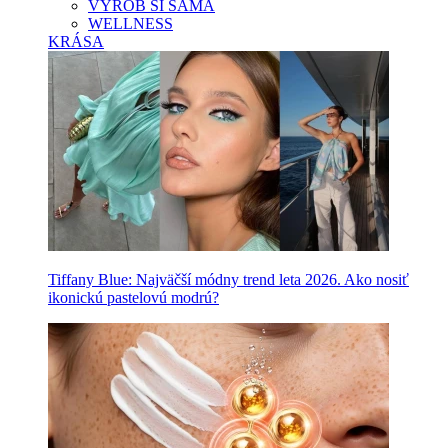
VYROB SI SAMA
WELLNESS
KRÁSA
Tiffany Blue: Najväčší módny trend leta 2026. Ako nosiť
ikonickú pastelovú modrú?