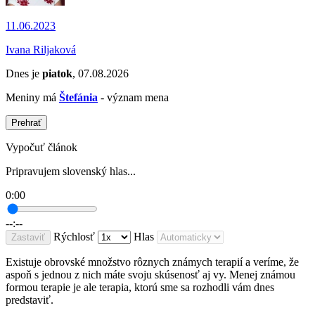
11.06.2023
Ivana Riljaková
Dnes je
piatok
, 07.08.2026
Meniny má
Štefánia
- význam mena
Prehrať
Vypočuť článok
Pripravujem slovenský hlas...
0:00
--:--
Rýchlosť
Hlas
Zastaviť
Existuje obrovské množstvo rôznych známych terapií a veríme, že
aspoň s jednou z nich máte svoju skúsenosť aj vy. Menej známou
formou terapie je ale terapia, ktorú sme sa rozhodli vám dnes
predstaviť.