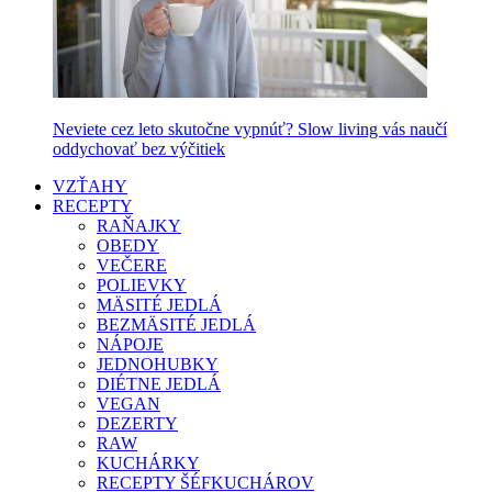
Neviete cez leto skutočne vypnúť? Slow living vás naučí
oddychovať bez výčitiek
VZŤAHY
RECEPTY
RAŇAJKY
OBEDY
VEČERE
POLIEVKY
MÄSITÉ JEDLÁ
BEZMÄSITÉ JEDLÁ
NÁPOJE
JEDNOHUBKY
DIÉTNE JEDLÁ
VEGAN
DEZERTY
RAW
KUCHÁRKY
RECEPTY ŠÉFKUCHÁROV