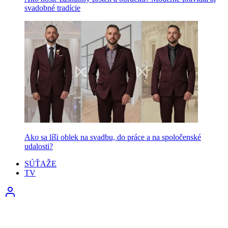
svadobné tradície
Ako sa líši oblek na svadbu, do práce a na spoločenské
udalosti?
SÚŤAŽE
TV