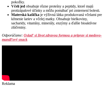
pokožky.
Včelí jed
obsahuje rôzne proteíny a peptidy, ktoré majú
protizápalové účinky a môžu pomáhať pri zmiernení bolesti.
Materská kašička
je výživná látka produkovaná včelami pre
kŕmenie lariev a včelej matky. Obsahuje bielkoviny,
sacharidy, vitamíny, minerály, enzýmy a ďalšie bioaktívne
zlúčeniny.
Odporúčame:
Oslaď si život zdravou formou a priprav si medovo-
mandľový snack
Reklama