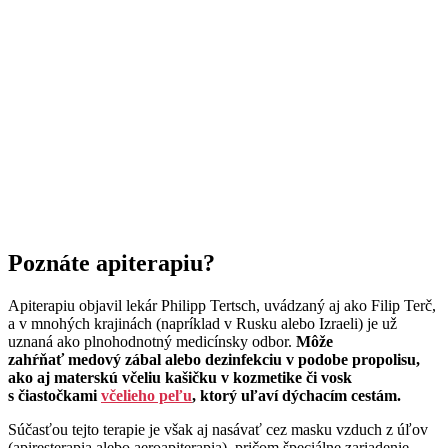
Poznáte apiterapiu?
Apiterapiu objavil lekár Philipp Tertsch, uvádzaný aj ako Filip Terč,
a v mnohých krajinách (napríklad v Rusku alebo Izraeli) je už
uznaná ako plnohodnotný medicínsky odbor.
Môže
zahŕňať medový zábal alebo dezinfekciu v podobe propolisu,
ako aj materskú včeliu kašičku v kozmetike či vosk
s čiastočkami
včelieho peľu
, ktorý uľaví dýchacím cestám.
Súčasťou tejto terapie je však aj nasávať cez masku vzduch z úľov
(apiresterapia alebo aeroapiterapia), pričom špeciálne zariadenie