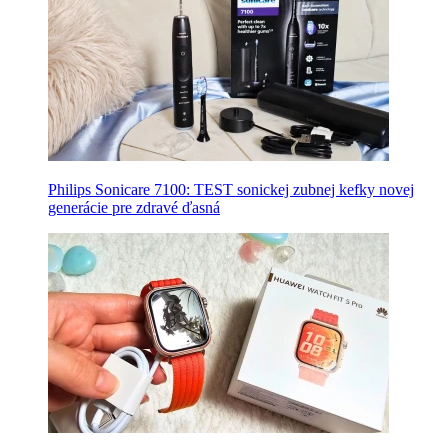
Philips Sonicare 7100: TEST sonickej zubnej kefky novej
generácie pre zdravé ďasná