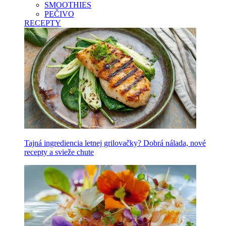
SMOOTHIES
PEČIVO
RECEPTY
Tajná ingrediencia letnej grilovačky? Dobrá nálada, nové
recepty a svieže chute