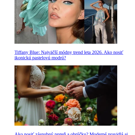
Tiffany Blue: Najväčší módny trend leta 2026. Ako nosiť
ikonickú pastelovú modrú?
Ako nosiť zásnubný prsteň a obrúčku? Moderné pravidlá aj