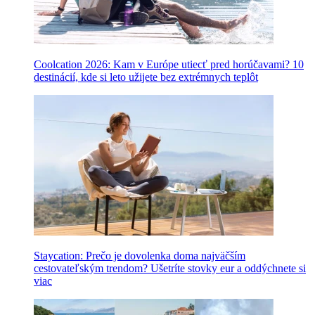
Coolcation 2026: Kam v Európe utiecť pred horúčavami? 10
destinácií, kde si leto užijete bez extrémnych teplôt
Staycation: Prečo je dovolenka doma najväčším
cestovateľským trendom? Ušetríte stovky eur a oddýchnete si
viac