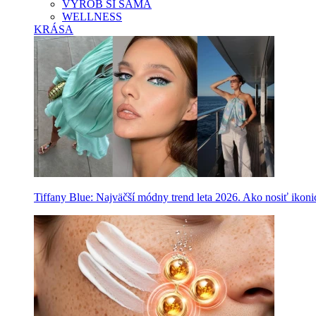
VYROB SI SAMA
WELLNESS
KRÁSA
Tiffany Blue: Najväčší módny trend leta 2026. Ako nosiť ikon