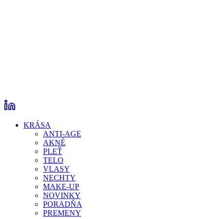
KRÁSA
ANTI-AGE
AKNÉ
PLEŤ
TELO
VLASY
NECHTY
MAKE-UP
NOVINKY
PORADŇA
PREMENY