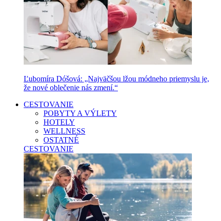
Ľubomíra Dóšová: „Najväčšou lžou módneho priemyslu je,
že nové oblečenie nás zmení.“
CESTOVANIE
POBYTY A VÝLETY
HOTELY
WELLNESS
OSTATNÉ
CESTOVANIE