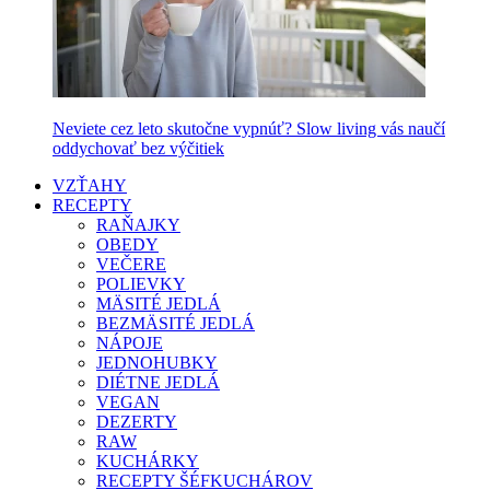
Neviete cez leto skutočne vypnúť? Slow living vás naučí
oddychovať bez výčitiek
VZŤAHY
RECEPTY
RAŇAJKY
OBEDY
VEČERE
POLIEVKY
MÄSITÉ JEDLÁ
BEZMÄSITÉ JEDLÁ
NÁPOJE
JEDNOHUBKY
DIÉTNE JEDLÁ
VEGAN
DEZERTY
RAW
KUCHÁRKY
RECEPTY ŠÉFKUCHÁROV