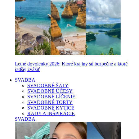
Letné dovolenky 2026: Ktoré krajiny sú bezpečné a ktoré
radšej zvážiť
SVADBA
SVADOBNÉ ŠATY
SVADOBNÉ ÚČESY
SVADOBNÉ LÍČENIE
SVADOBNÉ TORTY
SVADOBNÉ KYTICE
RADY A INŠPIRÁCIE
SVADBA