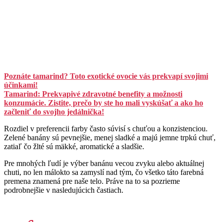
Poznáte tamarind? Toto exotické ovocie vás prekvapí svojimi
účinkami!
Tamarind: Prekvapivé zdravotné benefity a možnosti
konzumácie. Zistite, prečo by ste ho mali vyskúšať a ako ho
začleniť do svojho jedálnička!
Rozdiel v preferencii farby často súvisí s chuťou a konzistenciou.
Zelené banány sú pevnejšie, menej sladké a majú jemne trpkú chuť,
zatiaľ čo žlté sú mäkké, aromatické a sladšie.
Pre mnohých ľudí je výber banánu vecou zvyku alebo aktuálnej
chuti, no len málokto sa zamyslí nad tým, čo všetko táto farebná
premena znamená pre naše telo. Práve na to sa pozrieme
podrobnejšie v nasledujúcich častiach.