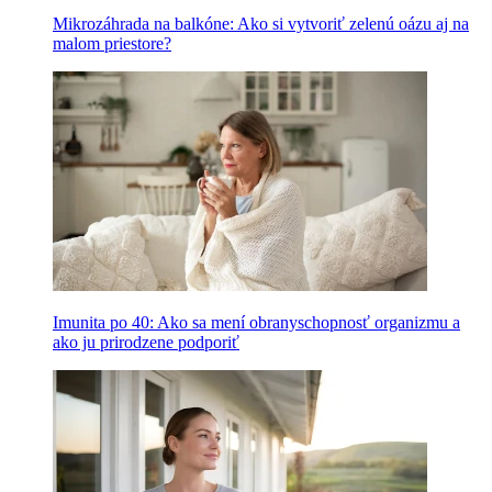
Mikrozáhrada na balkóne: Ako si vytvoriť zelenú oázu aj na
malom priestore?
Imunita po 40: Ako sa mení obranyschopnosť organizmu a
ako ju prirodzene podporiť