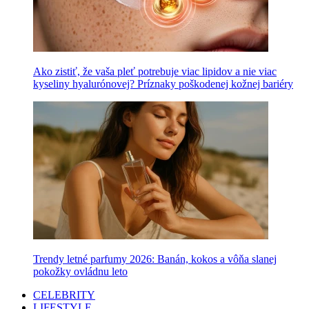
Ako zistiť, že vaša pleť potrebuje viac lipidov a nie viac
kyseliny hyalurónovej? Príznaky poškodenej kožnej bariéry
Trendy letné parfumy 2026: Banán, kokos a vôňa slanej
pokožky ovládnu leto
CELEBRITY
LIFESTYLE