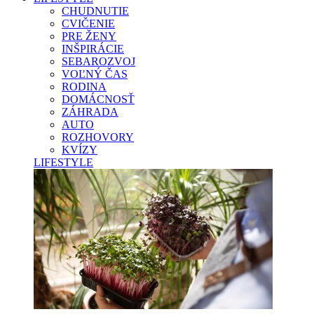
CHUDNUTIE
CVIČENIE
PRE ŽENY
INŠPIRÁCIE
SEBAROZVOJ
VOĽNÝ ČAS
RODINA
DOMÁCNOSŤ
ZÁHRADA
AUTO
ROZHOVORY
KVÍZY
LIFESTYLE