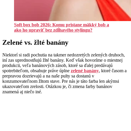
Soft box bob 2026: Komu pristane mäkký bob a
ako ho upraviť bez zdĺhavého stylingu?
Zelené vs. žlté banány
Niektorí si radi pochutia na takmer nedozretých zelených druhoch,
iní zas uprednostňujú žlté banány. Keď však hovoríme o miestnej
produkcii, veľa banánových zásob, ktoré sa ďalej predávajú
spotrebiteľom, obsahuje práve úplne
zelené banány
, ktoré časom a
prepravou dozrievajú a na naše pulty sa dostanú v
konzumovateľnom žltom stave. Pre nás je táto farba len akýmsi
ukazovateľom zrelosti. Otázkou je, či zmena farby banánov
znamená aj niečo iné.