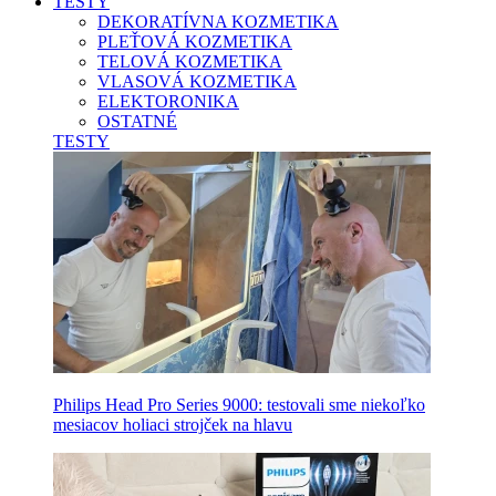
TESTY
DEKORATÍVNA KOZMETIKA
PLEŤOVÁ KOZMETIKA
TELOVÁ KOZMETIKA
VLASOVÁ KOZMETIKA
ELEKTORONIKA
OSTATNÉ
TESTY
Philips Head Pro Series 9000: testovali sme niekoľko
mesiacov holiaci strojček na hlavu