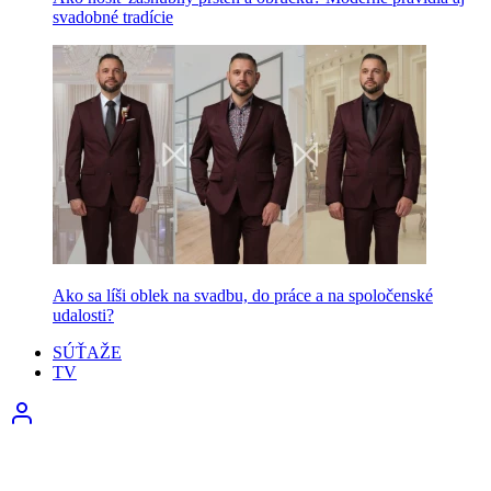
svadobné tradície
Ako sa líši oblek na svadbu, do práce a na spoločenské
udalosti?
SÚŤAŽE
TV