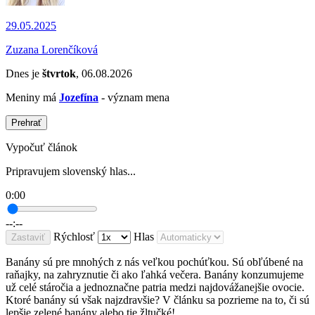
29.05.2025
Zuzana Lorenčíková
Dnes je
štvrtok
, 06.08.2026
Meniny má
Jozefína
- význam mena
Prehrať
Vypočuť článok
Pripravujem slovenský hlas...
0:00
--:--
Rýchlosť
Hlas
Zastaviť
Banány sú pre mnohých z nás veľkou pochúťkou. Sú obľúbené na
raňajky, na zahryznutie či ako ľahká večera. Banány konzumujeme
už celé stáročia a jednoznačne patria medzi najdovážanejšie ovocie.
Ktoré banány sú však najzdravšie? V článku sa pozrieme na to, či sú
lepšie zelené banány alebo tie žltučké!