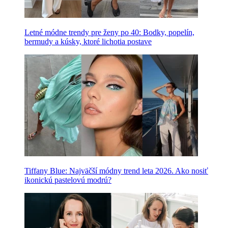
Letné módne trendy pre ženy po 40: Bodky, popelín,
bermudy a kúsky, ktoré lichotia postave
Tiffany Blue: Najväčší módny trend leta 2026. Ako nosiť
ikonickú pastelovú modrú?