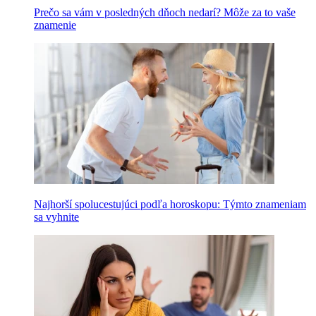
Prečo sa vám v posledných dňoch nedarí? Môže za to vaše
znamenie
Najhorší spolucestujúci podľa horoskopu: Týmto znameniam
sa vyhnite