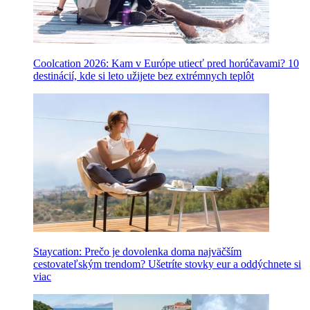
Coolcation 2026: Kam v Európe utiecť pred horúčavami? 10
destinácií, kde si leto užijete bez extrémnych teplôt
Staycation: Prečo je dovolenka doma najväčším
cestovateľským trendom? Ušetríte stovky eur a oddýchnete si
viac