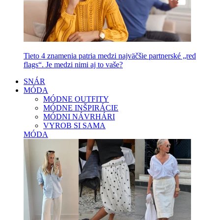
Tieto 4 znamenia patria medzi najväčšie partnerské „red
flags“. Je medzi nimi aj to vaše?
SNÁR
MÓDA
MÓDNE OUTFITY
MÓDNE INŠPIRÁCIE
MÓDNI NÁVRHÁRI
VYROB SI SAMA
MÓDA