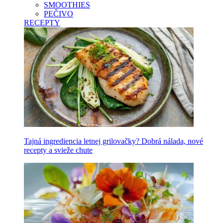
SMOOTHIES
PEČIVO
RECEPTY
Tajná ingrediencia letnej grilovačky? Dobrá nálada, nové
recepty a svieže chute