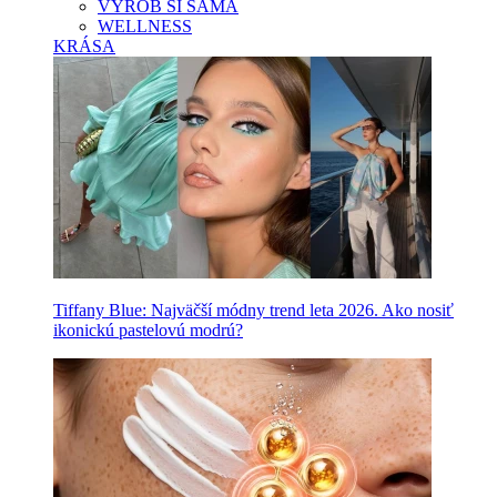
VYROB SI SAMA
WELLNESS
KRÁSA
Tiffany Blue: Najväčší módny trend leta 2026. Ako nosiť
ikonickú pastelovú modrú?