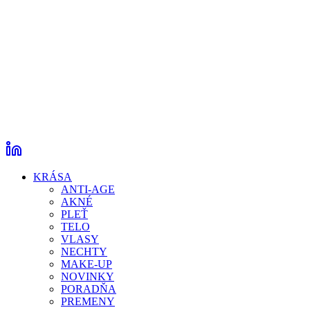
KRÁSA
ANTI-AGE
AKNÉ
PLEŤ
TELO
VLASY
NECHTY
MAKE-UP
NOVINKY
PORADŇA
PREMENY