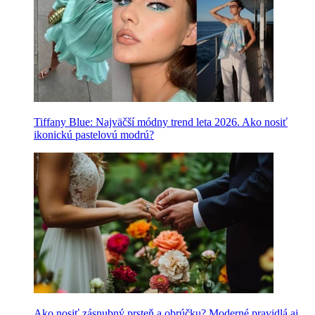
Tiffany Blue: Najväčší módny trend leta 2026. Ako nosiť
ikonickú pastelovú modrú?
Ako nosiť zásnubný prsteň a obrúčku? Moderné pravidlá aj