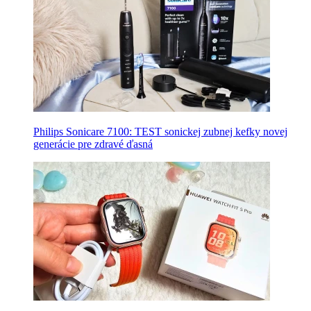
Philips Sonicare 7100: TEST sonickej zubnej kefky novej
generácie pre zdravé ďasná