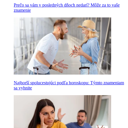
Prečo sa vám v posledných dňoch nedarí? Môže za to vaše
znamenie
Najhorší spolucestujúci podľa horoskopu: Týmto znameniam
sa vyhnite