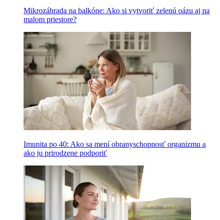
Mikrozáhrada na balkóne: Ako si vytvoriť zelenú oázu aj na
malom priestore?
Imunita po 40: Ako sa mení obranyschopnosť organizmu a
ako ju prirodzene podporiť