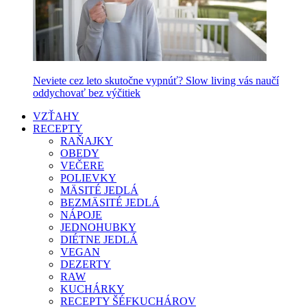
Neviete cez leto skutočne vypnúť? Slow living vás naučí
oddychovať bez výčitiek
VZŤAHY
RECEPTY
RAŇAJKY
OBEDY
VEČERE
POLIEVKY
MÄSITÉ JEDLÁ
BEZMÄSITÉ JEDLÁ
NÁPOJE
JEDNOHUBKY
DIÉTNE JEDLÁ
VEGAN
DEZERTY
RAW
KUCHÁRKY
RECEPTY ŠÉFKUCHÁROV