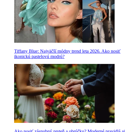
Tiffany Blue: Najväčší módny trend leta 2026. Ako nosiť
ikonickú pastelovú modrú?
Ako nosiť zásnubný prsteň a obrúčku? Moderné pravidlá aj