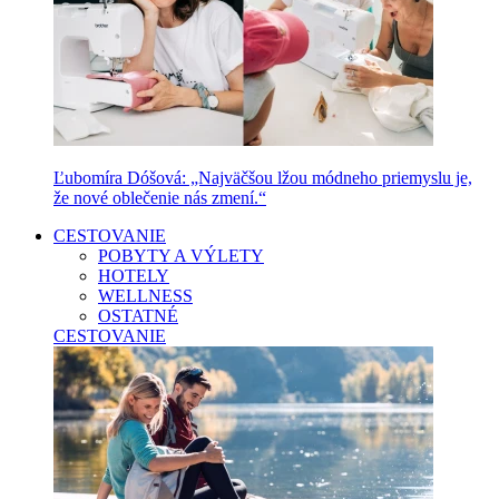
Ľubomíra Dóšová: „Najväčšou lžou módneho priemyslu je,
že nové oblečenie nás zmení.“
CESTOVANIE
POBYTY A VÝLETY
HOTELY
WELLNESS
OSTATNÉ
CESTOVANIE