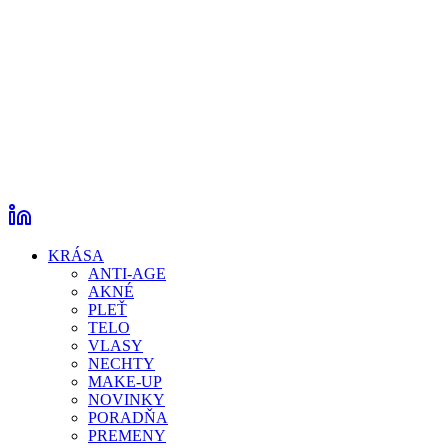
KRÁSA
ANTI-AGE
AKNÉ
PLEŤ
TELO
VLASY
NECHTY
MAKE-UP
NOVINKY
PORADŇA
PREMENY