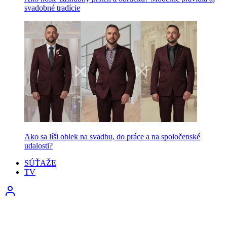
svadobné tradície
Ako sa líši oblek na svadbu, do práce a na spoločenské
udalosti?
SÚŤAŽE
TV