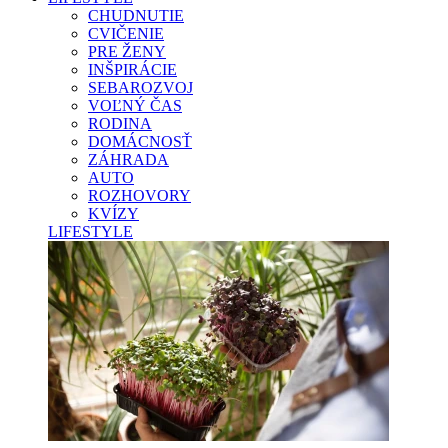
CHUDNUTIE
CVIČENIE
PRE ŽENY
INŠPIRÁCIE
SEBAROZVOJ
VOĽNÝ ČAS
RODINA
DOMÁCNOSŤ
ZÁHRADA
AUTO
ROZHOVORY
KVÍZY
LIFESTYLE