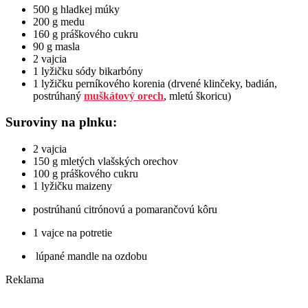
500 g hladkej múky
200 g medu
160 g práškového cukru
90 g masla
2 vajcia
1 lyžičku sódy bikarbóny
1 lyžičku perníkového korenia (drvené klinčeky, badián,
postrúhaný
muškátový orech
, mletú škoricu)
Suroviny na plnku:
2 vajcia
150 g mletých vlašských orechov
100 g práškového cukru
1 lyžičku maizeny
postrúhanú citrónovú a pomarančovú kôru
1 vajce na potretie
lúpané mandle na ozdobu
Reklama