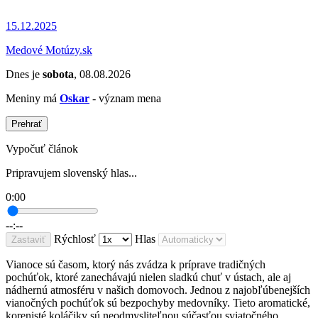
15.12.2025
Medové Motúzy.sk
Dnes je
sobota
, 08.08.2026
Meniny má
Oskar
- význam mena
Prehrať
Vypočuť článok
Pripravujem slovenský hlas...
0:00
--:--
Rýchlosť
Hlas
Zastaviť
Vianoce sú časom, ktorý nás zvádza k príprave tradičných
pochúťok, ktoré zanechávajú nielen sladkú chuť v ústach, ale aj
nádhernú atmosféru v našich domovoch. Jednou z najobľúbenejších
vianočných pochúťok sú bezpochyby medovníky. Tieto aromatické,
korenisté koláčiky sú neodmysliteľnou súčasťou sviatočného