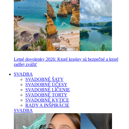
Letné dovolenky 2026: Ktoré krajiny sú bezpečné a ktoré
radšej zvážiť
SVADBA
SVADOBNÉ ŠATY
SVADOBNÉ ÚČESY
SVADOBNÉ LÍČENIE
SVADOBNÉ TORTY
SVADOBNÉ KYTICE
RADY A INŠPIRÁCIE
SVADBA