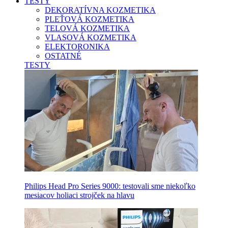
TESTY
DEKORATÍVNA KOZMETIKA
PLEŤOVÁ KOZMETIKA
TELOVÁ KOZMETIKA
VLASOVÁ KOZMETIKA
ELEKTORONIKA
OSTATNÉ
TESTY
Philips Head Pro Series 9000: testovali sme niekoľko
mesiacov holiaci strojček na hlavu