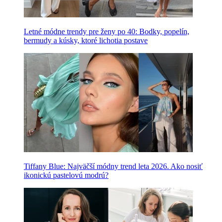
Letné módne trendy pre ženy po 40: Bodky, popelín,
bermudy a kúsky, ktoré lichotia postave
Tiffany Blue: Najväčší módny trend leta 2026. Ako nosiť
ikonickú pastelovú modrú?