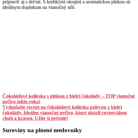
pripraviť aj s deťmi. S krehkými okrajmi a aromatickou plnkou sú
ideálnym doplnkom na vianočný stôl.
Čokoládové kolieska s plnkou z bielej čokolády – TOP vianočné
pečivo tohto roka!
Vyskúšajte recept na čokoládové kolieska polevou z bielej
čokolády. Ideálne vianočné pečivo, ktoré okúzli rovnováhou
chutí a krásou. Užite si pečenie!
Suroviny na plnené medovníky