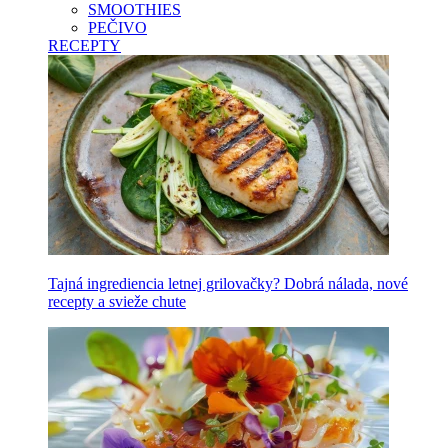
SMOOTHIES
PEČIVO
RECEPTY
Tajná ingrediencia letnej grilovačky? Dobrá nálada, nové
recepty a svieže chute