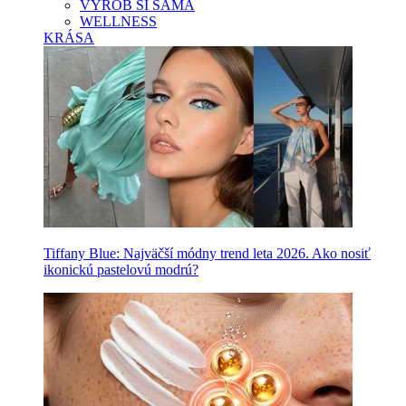
VYROB SI SAMA
WELLNESS
KRÁSA
Tiffany Blue: Najväčší módny trend leta 2026. Ako nosiť
ikonickú pastelovú modrú?