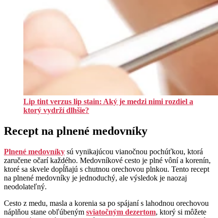
Lip tint verzus lip stain: Aký je medzi nimi rozdiel a
ktorý vydrží dlhšie?
Recept na plnené medovníky
Plnené medovníky
sú vynikajúcou vianočnou pochúťkou, ktorá
zaručene očarí každého. Medovníkové cesto je plné vôní a korenín,
ktoré sa skvele dopĺňajú s chutnou orechovou plnkou. Tento recept
na plnené medovníky je jednoduchý, ale výsledok je naozaj
neodolateľný.
Cesto z medu, masla a korenia sa po spájaní s lahodnou orechovou
náplňou stane obľúbeným
sviatočným dezertom
, ktorý si môžete