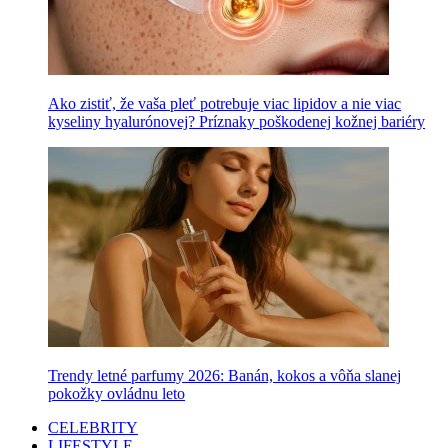
Ako zistiť, že vaša pleť potrebuje viac lipidov a nie viac
kyseliny hyalurónovej? Príznaky poškodenej kožnej bariéry
Trendy letné parfumy 2026: Banán, kokos a vôňa slanej
pokožky ovládnu leto
CELEBRITY
LIFESTYLE