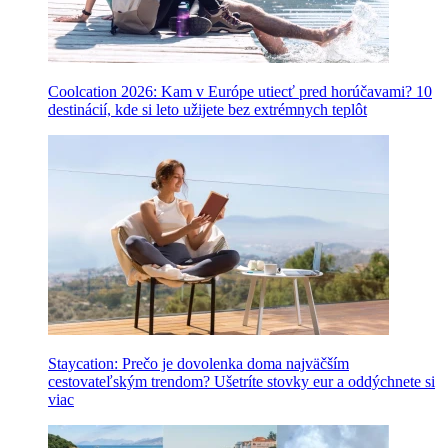
Coolcation 2026: Kam v Európe utiecť pred horúčavami? 10
destinácií, kde si leto užijete bez extrémnych teplôt
Staycation: Prečo je dovolenka doma najväčším
cestovateľským trendom? Ušetríte stovky eur a oddýchnete si
viac