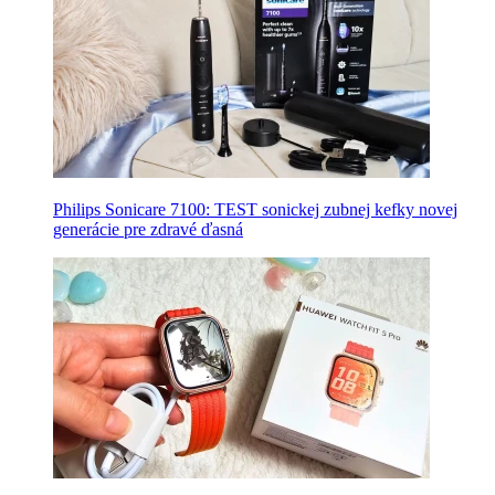
Philips Sonicare 7100: TEST sonickej zubnej kefky novej
generácie pre zdravé ďasná