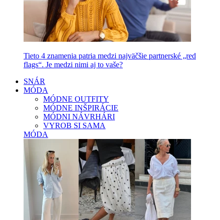
Tieto 4 znamenia patria medzi najväčšie partnerské „red
flags“. Je medzi nimi aj to vaše?
SNÁR
MÓDA
MÓDNE OUTFITY
MÓDNE INŠPIRÁCIE
MÓDNI NÁVRHÁRI
VYROB SI SAMA
MÓDA